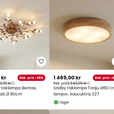
 kr
1 469,00 kr
Rek. pris -36%
Rek. pris -
9,00 kr
Rek. pris
2 549,00 kr
-taklampa Bentas,
Lindby taklampa Tanju, Ø60 c
all, Ø 80cm
lampor, kaucukträ, E27
I lager