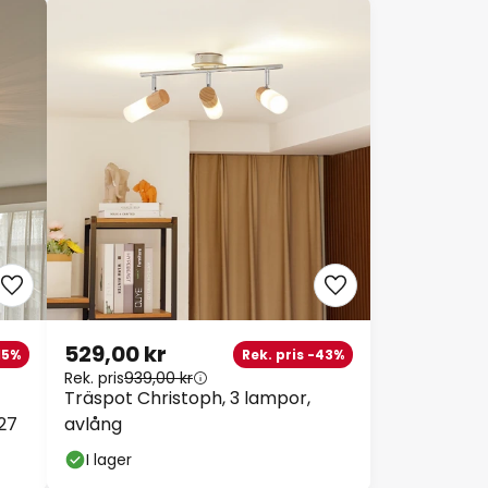
529,00 kr
15%
Rek. pris -43%
Rek. pris
939,00 kr
Träspot Christoph, 3 lampor,
E27
avlång
I lager