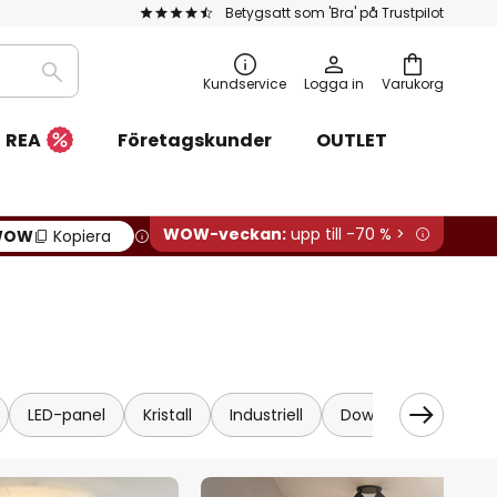
Betygsatt som 'Bra' på Trustpilot
Sök
Kundservice
Logga in
Varukorg
REA
Företagskunder
OUTLET
WOW-veckan:
upp till -70 % >
WOW
Kopiera
LED-panel
Kristall
Industriell
Downlights
Med