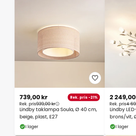
739,00 kr
2 249,00
Rek. pris -21%
Rek. pris
939,00 kr
Rek. pris
4 69
Lindby taklampa Soula, Ø 40 cm,
Lindby LED
beige, plast, E27
brons/vit,
I lager
I lager