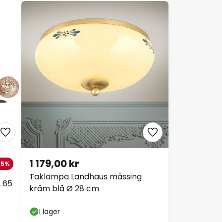
1 179,00 kr
15%
Taklampa Landhaus mässing
 65
kräm blå Ø 28 cm
I lager