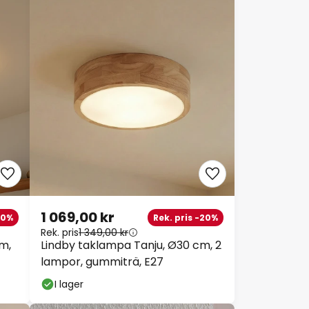
1 069,00 kr
20%
Rek. pris -20%
Rek. pris
1 349,00 kr
m,
Lindby taklampa Tanju, Ø30 cm, 2
lampor, gummiträ, E27
I lager