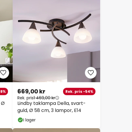
669,00 kr
38%
Rek. pris -54%
Rek. pris
1 469,00 kr
 Ø
Lindby taklampa Della, svart-
guld, Ø 58 cm, 3 lampor, E14
I lager