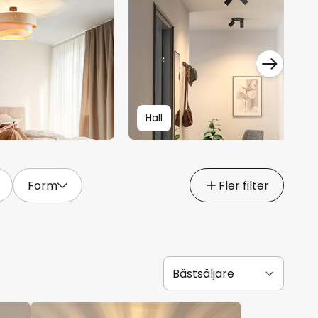
Hall
Form
Fler filter