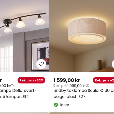
r
1 599,00 kr
Rek. pris -53%
Rek. pris -
9,00 kr
Rek. pris
1 999,00 kr
lampa Della, svart-
Lindby taklampa Soula, Ø 60 c
m, 5 lampor, E14
beige, plast, E27
I lager