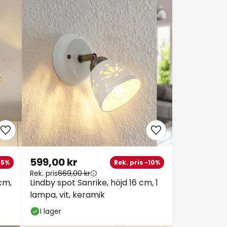
599,00 kr
45%
Rek. pris -10%
Rek. pris
669,00 kr
 cm,
Lindby spot Sanrike, höjd 16 cm, 1
lampa, vit, keramik
I lager