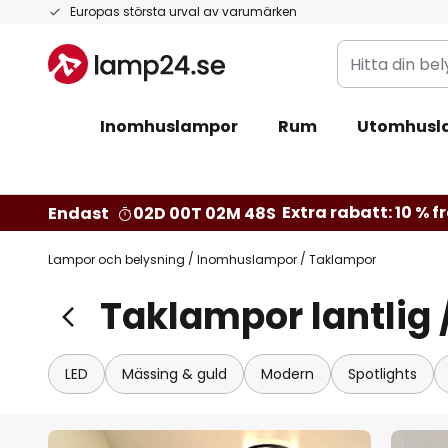
Hoppa
Europas största urval av varumärken
till
Hitta
innehållet
din
belysning
Inomhuslampor
Rum
Utomhusl
Extra rabatt: 10 % fr
Endast
02D 00T 02M 47S
Lampor och belysning
Inomhuslampor
Taklampor
Taklampor lantlig /
LED
Mässing & guld
Modern
Spotlights