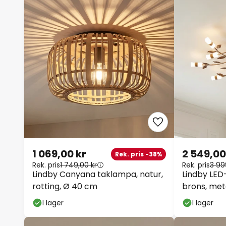
1 069,00 kr
2 549,00
Rek. pris -38%
Rek. pris
1 749,00 kr
Rek. pris
3 99
Lindby Canyana taklampa, natur,
Lindby LED
rotting, Ø 40 cm
brons, met
I lager
I lager