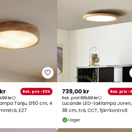
 kr
739,00 kr
Rek. pris -32%
Rek. pris -
9,00 kr
Rek. pris
1 199,00 kr
lampa Tanju, Ø50 cm, 4
Lucande LED-taklampa Joren,
mmiträ, E27
38 cm, trä, CCT, fjärrkontroll
I lager