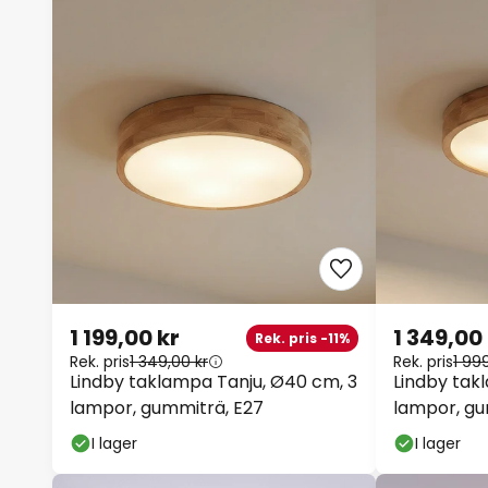
1 199,00 kr
1 349,00
Rek. pris -11%
Rek. pris
1 349,00 kr
Rek. pris
1 99
Lindby taklampa Tanju, Ø40 cm, 3
Lindby tak
lampor, gummiträ, E27
lampor, gu
I lager
I lager