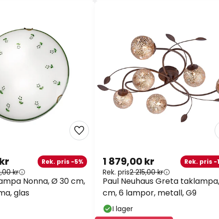
kr
1 879,00 kr
Rek. pris -5%
Rek. pris -
,00 kr
Rek. pris
2 215,00 kr
lampa Nonna, Ø 30 cm,
Paul Neuhaus Greta taklampa,
a, glas
cm, 6 lampor, metall, G9
I lager