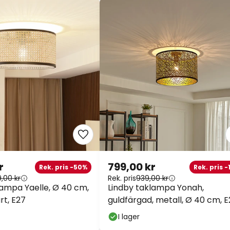
r
799,00 kr
Rek. pris -50%
Rek. pris -
9,00 kr
Rek. pris
939,00 kr
lampa Yaelle, Ø 40 cm,
Lindby taklampa Yonah,
rt, E27
guldfärgad, metall, Ø 40 cm, 
I lager