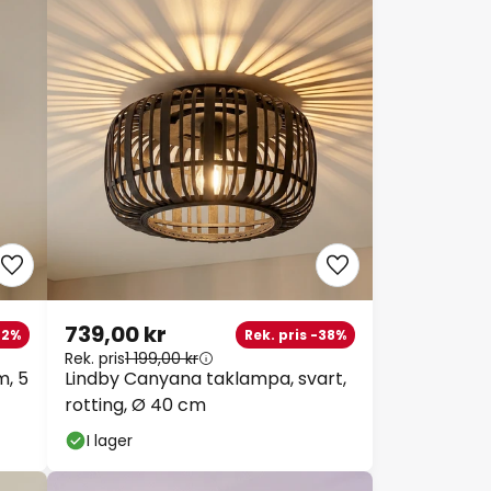
739,00 kr
42%
Rek. pris -38%
Rek. pris
1 199,00 kr
m, 5
Lindby Canyana taklampa, svart,
rotting, Ø 40 cm
I lager