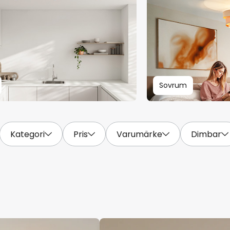
Sovrum
Kategori
Pris
Varumärke
Dimbar