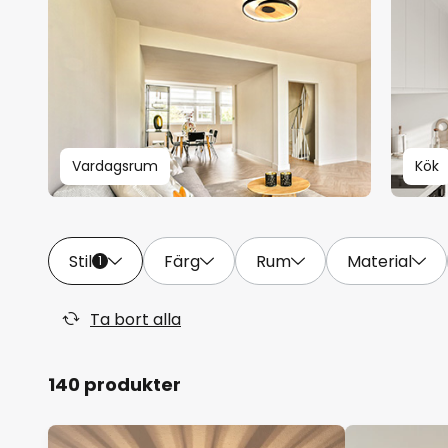
Vardagsrum
Kök
Stil
Färg
Rum
Material
1
Ta bort alla
140 produkter