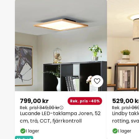
799,00 kr
529,00 k
Rek. pris -40%
Rek. pris
1 349,00 kr
Rek. pris
1 06
Lucande LED-taklampa Joren, 52
Lindby tak
cm, trä, CCT, fjärrkontroll
rotting, sva
I lager
I lager