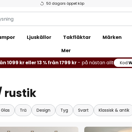
50 dagars öppet köp
ampor
Ljuskällor
Takfläktar
Märken
Mer
ån 1099 kr eller 13 % från 1799 kr
- på nästan allt
Kod:
 rustik
Glas
Trä
Design
Tyg
Svart
Klassisk & antik