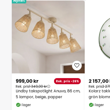
Nyhet
999,00 kr
2 157,00 
Rek. pris -26%
Rek. pris
1 349,00 kr
Rek. pris
2 271
Lindby takspotlight Anuva, 86 cm,
Kolarz tak
5 lampor, beige, papper
grön blomm
I lager
I lager