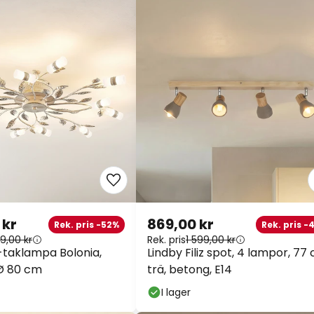
 kr
869,00 kr
Rek. pris -52%
Rek. pris -
9,00 kr
Rek. pris
1 599,00 kr
-taklampa Bolonia,
Lindby Filiz spot, 4 lampor, 77
 Ø 80 cm
trä, betong, E14
I lager