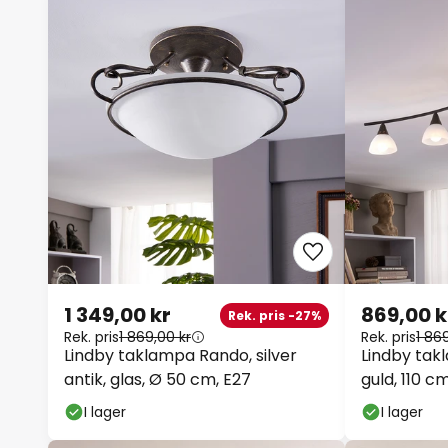
1 349,00 kr
869,00 k
Rek. pris -27%
Rek. pris
1 869,00 kr
Rek. pris
1 86
Lindby taklampa Rando, silver
Lindby tak
antik, glas, Ø 50 cm, E27
guld, 110 c
I lager
I lager