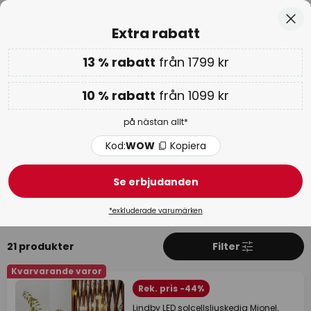
Betygsatt som 'Bra' på Trustpilot
Hoppa
Stä
Extra rabatt
till
innehållet
13 % rabatt
från 1799 kr
Endast
02D 03T 58M 29S
Extra rabatt: 10 % från 1099 kr eller 13 % från 1799 kr
-
på nästan allt
10 % rabatt
från 1099 kr
Kod:
WOW
Kopiera
på nästan allt*
WOW-veckan:
upp till -70 % >
Kod:
WOW
Kopiera
Ljusslinga system
Se erbjudanden
Plug-in system chrissline-combi
Star Trading 24V
*exkluderade varumärken
21 produkter
Filter
Kvarvarande varor
Rek. pris -44%
Lindby LED solcellsljuskedja Mionel,