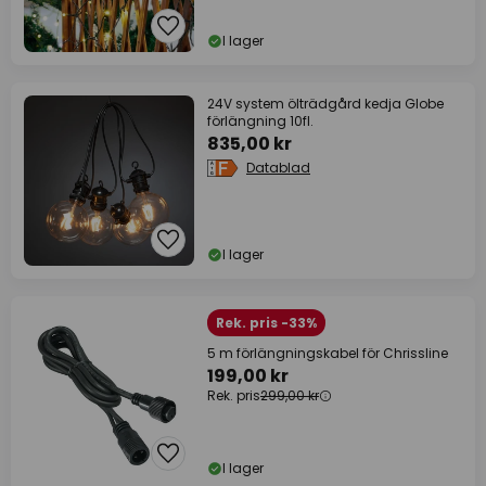
I lager
24V system ölträdgård kedja Globe
förlängning 10fl.
835,00 kr
Datablad
I lager
Rek. pris -33%
5 m förlängningskabel för Chrissline
199,00 kr
Rek. pris
299,00 kr
I lager