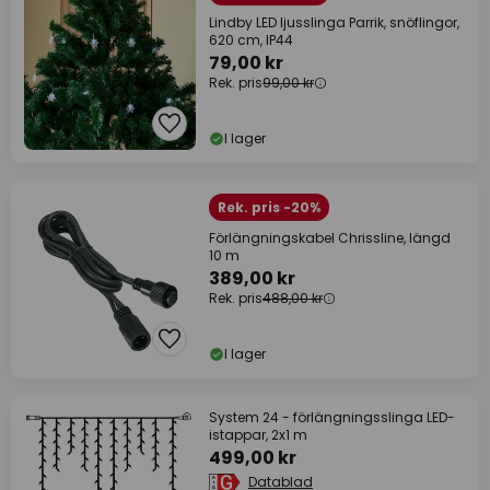
Lindby LED ljusslinga Parrik, snöflingor,
620 cm, IP44
79,00 kr
Rek. pris
99,00 kr
I lager
Rek. pris -20%
Förlängningskabel Chrissline, längd
10 m
389,00 kr
Rek. pris
488,00 kr
I lager
System 24 - förlängningsslinga LED-
istappar, 2x1 m
499,00 kr
Datablad