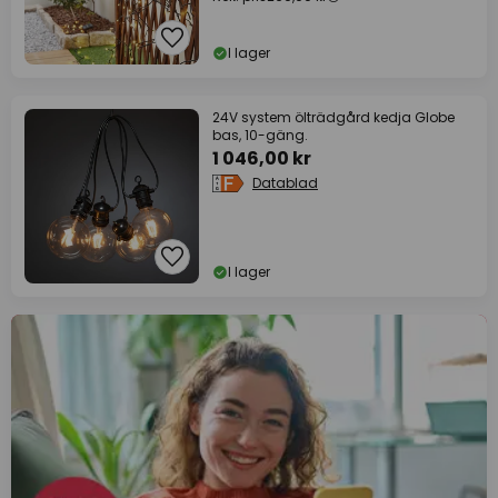
I lager
24V system ölträdgård kedja Globe
bas, 10-gäng.
1 046,00 kr
Datablad
I lager