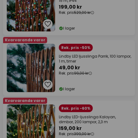
15 m, IP44
199,00 kr
Rek. pris
529,00 kr
I lager
Kvarvarande varor
Rek. pris -50%
Lindby LED ljusslinga Parrik, 100 lampor,
1 m, timer
49,00 kr
Rek. pris
99,00 kr
I lager
Kvarvarande varor
Rek. pris -60%
Lindby LED-ljusslinga Kaloyan,
dimbar, 200 lampor, 2,3 m
159,00 kr
Rek. pris
399,00 kr