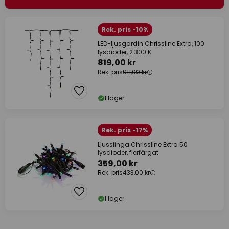
Rek. pris -10%
LED-ljusgardin Chrissline Extra, 100
lysdioder, 2 300 K
819,00 kr
Rek. pris
911,00 kr
I lager
Rek. pris -17%
Ljusslinga Chrissline Extra 50
lysdioder, flerfärgat
359,00 kr
Rek. pris
433,00 kr
I lager