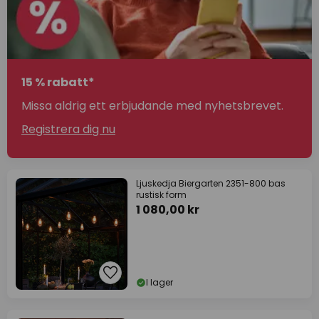
15 % rabatt*
Missa aldrig ett erbjudande med nyhetsbrevet.
Registrera dig nu
Ljuskedja Biergarten 2351-800 bas
rustisk form
1 080,00 kr
I lager