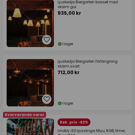
Ljuskedja Biergarten basset med
skärm gul
935,00 kr
I lager
Ljuskedja Biergarten förlängning
skärm svart
712,00 kr
I lager
Kvarvarande varor
Rek. pris -62%
Lindby LED ljusslinga Miyu, RGB, timer,