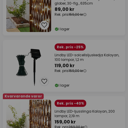
glober, 30-flg., 635cm
89,00 kr
Rek. pris
159,00 kr
I lager
Rek. pris -25%
Lindby LED-solcellsljuskedja Kaloyan,
100 lampor, 1,2 m
119,00 kr
Rek. pris
159,00 kr
I lager
Kvarvarande varor
Rek. pris -40%
Lindby LED-ljusslinga Kaloyan, 200
lampor, 2,19 m
159,00 kr
Rek. pris
269,00 kr