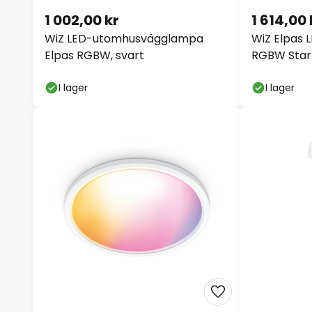
1 002,00 kr
1 614,00 
WiZ LED-utomhusvägglampa
WiZ Elpas 
Elpas RGBW, svart
RGBW Star
I lager
I lager