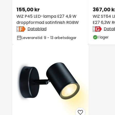
155,00 kr
367,00 k
WiZ P45 LED-lampa E27 4,9 W
WiZ ST64 L
droppformad satinfinish RGBW
E27 6,3W 
Datablad
Data
I lager
Leveranstid: 9 - 13 arbetsdagar