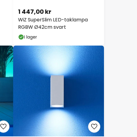
1 447,00 kr
WiZ SuperSlim LED-taklampa
RGBW Ø42cm svart
I lager