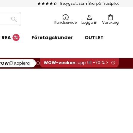
Betygsatt som 'Bra' på Trustpilot
Sök
Kundservice
Logga in
Varukorg
REA
Företagskunder
OUTLET
WOW-veckan:
upp till -70 % >
WOW
Kopiera