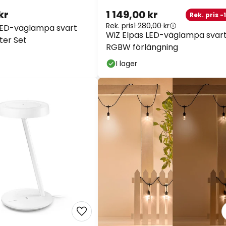
kr
1 149,00 kr
Rek. pris -
Rek. pris
1 280,00 kr
LED-väglampa svart
WiZ Elpas LED-väglampa svar
ter Set
RGBW förlängning
I lager