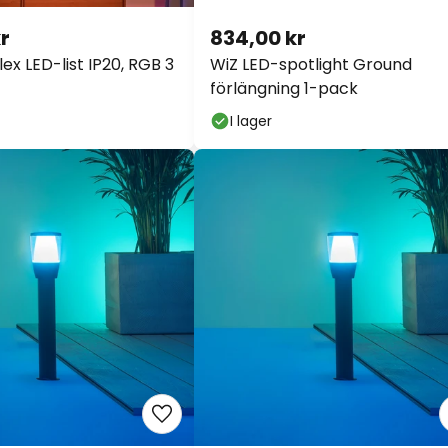
kr
834,00 kr
ex LED-list IP20, RGB 3
WiZ LED-spotlight Ground
förlängning 1-pack
I lager