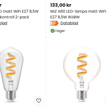
r
133,00 kr
D matt WiFi E27 8,5W
WiZ A60 LED-lampa matt WiFi
kontroll 2-pack
E27 8,5W RGBW
blad
Datablad
I lager