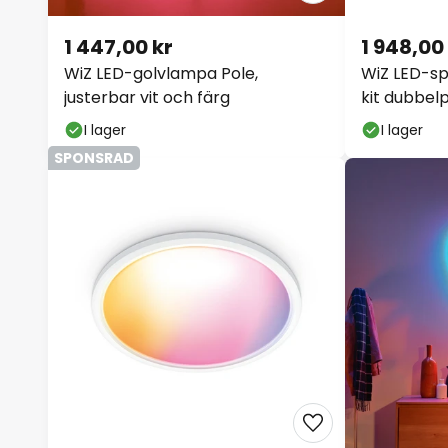
1 447,00 kr
1 948,00
WiZ LED-golvlampa Pole,
WiZ LED-sp
justerbar vit och färg
kit dubbel
I lager
I lager
SPONSRAD