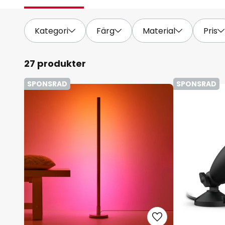
Kategori
Färg
Material
Pris
27 produkter
SPONSRAD
SPONSRAD