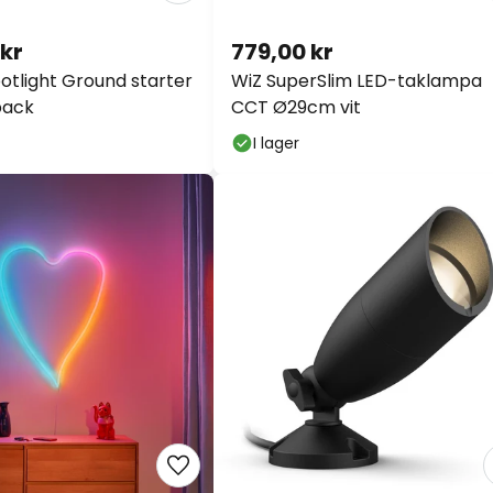
 kr
779,00 kr
otlight Ground starter
WiZ SuperSlim LED-taklampa
pack
CCT Ø29cm vit
I lager