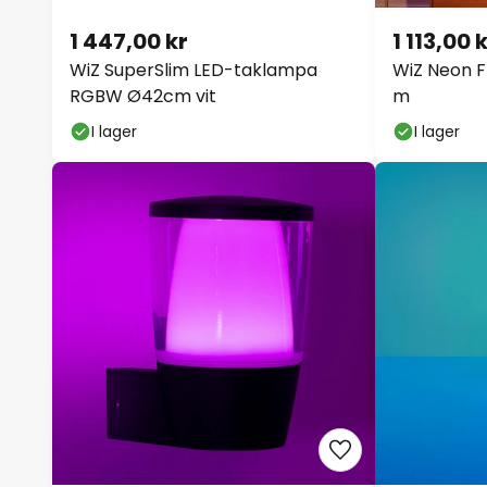
1 447,00 kr
1 113,00 
WiZ SuperSlim LED-taklampa
WiZ Neon Fl
RGBW Ø42cm vit
m
I lager
I lager