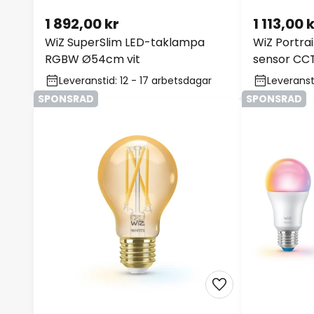
1 892,00 kr
1 113,00 
WiZ SuperSlim LED-taklampa
WiZ Portra
RGBW Ø54cm vit
sensor CC
Leveranstid: 12 - 17 arbetsdagar
Leveranst
SPONSRAD
SPONSRAD