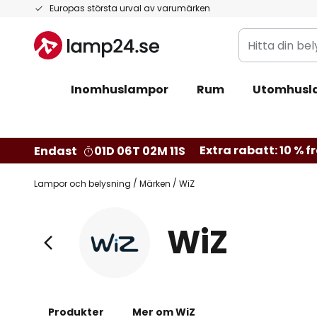
Hoppa
Europas största urval av varumärken
till
Hitta
innehållet
din
belysning
Inomhuslampor
Rum
Utomhusl
Extra rabatt: 10 % fr
Endast
01D 06T 02M 09S
Lampor och belysning
Märken
WiZ
WiZ
Produkter
Mer om WiZ