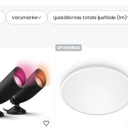
Varumärke
Ljuskällornas totala ljusflöde (lm)
SPONSRAD