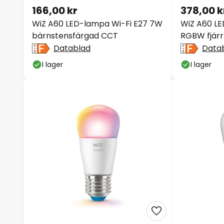
166,00 kr
378,00 k
WiZ A60 LED-lampa Wi-Fi E27 7W
WiZ A60 LE
bärnstensfärgad CCT
RGBW fjärr
Datablad
Data
I lager
I lager