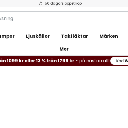
50 dagars öppet köp
ampor
Ljuskällor
Takfläktar
Märken
Mer
ån 1099 kr eller 13 % från 1799 kr
- på nästan allt
Kod: