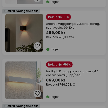
I lager
+ Extra mängdrabatt
Rek. pris -11%
Arcchio vägglampa Zuzana, kantig,
svart-guld, G9, 10 cm
469,00 kr
Rek. pris
529,00 kr
I lager
Rek. pris -50%
Lindby LED-vägglampa Ignazia, 47
cm, vit, metall, upp/ned
869,00 kr
Rek. pris
1 749,00 kr
I lager
+ Extra mängdrabatt