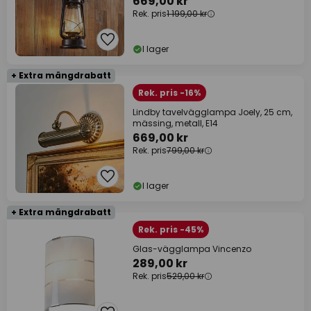
669,00 kr
Rek. pris
1 199,00 kr
I lager
+ Extra mängdrabatt
Rek. pris -16%
Lindby tavelvägglampa Joely, 25 cm,
mässing, metall, E14
669,00 kr
Rek. pris
799,00 kr
I lager
+ Extra mängdrabatt
Rek. pris -45%
Glas-vägglampa Vincenzo
289,00 kr
Rek. pris
529,00 kr