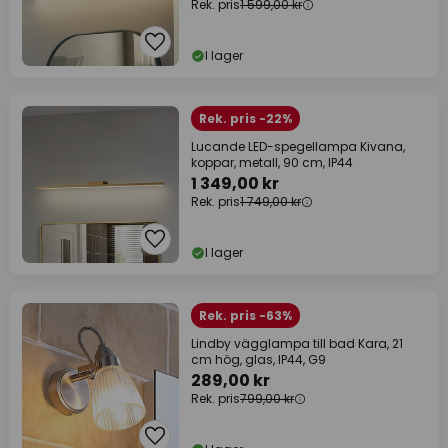
Rek. pris
1 599,00 kr
I lager
Rek. pris -22%
Lucande LED-spegellampa Kivana,
koppar, metall, 90 cm, IP44
1 349,00 kr
Rek. pris
1 749,00 kr
I lager
Rek. pris -63%
Lindby vägglampa till bad Kara, 21
cm hög, glas, IP44, G9
289,00 kr
Rek. pris
799,00 kr