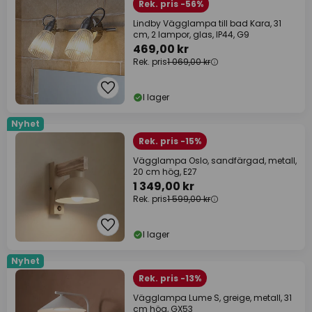
Rek. pris -56%
Lindby Vägglampa till bad Kara, 31
cm, 2 lampor, glas, IP44, G9
469,00 kr
Rek. pris
1 069,00 kr
I lager
Nyhet
Rek. pris -15%
Vägglampa Oslo, sandfärgad, metall,
20 cm hög, E27
1 349,00 kr
Rek. pris
1 599,00 kr
I lager
Nyhet
Rek. pris -13%
Vägglampa Lume S, greige, metall, 31
cm hög, GX53