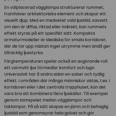
En välplacerad vägglampa strukturerar rummet,
framhäver arkitektoniska element och skapar ett
visuellt djup. Med en medvetet vald ljusbild, oavsett
om den är diffus, riktad eller indirekt, kan rummets
effekt styras på ett specifikt sätt. Kompakta
armaturmodeller är idealiska för smala korridorer,
där de tar upp nästan inget utrymme men ändå ger
tillräcklig ljusstyrka.
Färgtemperaturen spelar också en avgörande roll:
ett varmvitt ljus förmedlar komfort och lugn.
Universalvit har å andra sidan en sober och tydlig
effekt. I områden där många människor vistas, t.ex. i
korridoren eller i det centrala trapphuset, kan det
vara bra att kombinera flera ljuskällor. Till exempel
genom samspelet mellan vägglampor och
taklampor. På så sätt skapas en jämn och behaglig
ljusbild som genomsyrar hela golvet och gör