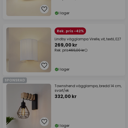
I lager
Rek. pris -42%
Lindby vägglampa Virelle, vit, textil, E27
269,00 kr
Rek. pris
469,00 kr
I lager
SPONSRAD
Townshend vägglampa, bredd 14 cm,
svart/ek
332,00 kr
I lager