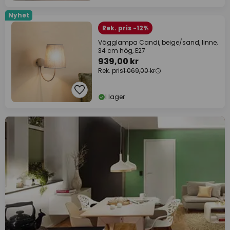
Nyhet
Rek. pris -12%
Vägglampa Candi, beige/sand, linne,
34 cm hög, E27
939,00 kr
Rek. pris
1 069,00 kr
I lager