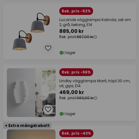
Rek. pris -52%
Lucande vägglampa Kalinda, set om
2, grå, betong, E14
885,00 kr
Rek. pris
1 867,00 kr
I lager
Rek. pris -56%
Lindby vägglampa Marit, höjd 30 cm,
vit, gips, E14
469,00 kr
Rek. pris
1 069,00 kr
I lager
+ Extra mängdrabatt
Rek. pris -43%