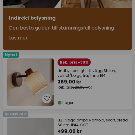
Indirekt belysning
Den bästa guiden till stämningsfull belysning
Läs mer
Nyhet
Rek. pris -30%
Lindby spotlight till vägg Shiloh,
valnöt/beige, trä/linne, E14
369,00 kr
Rek. pris
529,00 kr
I lager
SPONSRAD
LED-vägglampa Ramola, svart, bredd
60 cm, IP44, CCT
499,00 kr