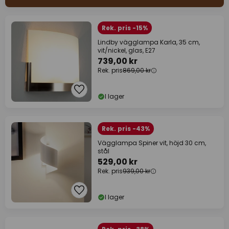
Rek. pris -15%
Lindby vägglampa Karla, 35 cm,
vit/nickel, glas, E27
739,00 kr
Rek. pris
869,00 kr
I lager
Rek. pris -43%
Vägglampa Spiner vit, höjd 30 cm,
stål
529,00 kr
Rek. pris
939,00 kr
I lager