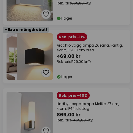
Rek. pris
669,00 kr
I lager
+ Extra mängdrabatt
Rek. pris -11%
Arcchio vägglampa Zuzana, kantig,
svart, G9, 10 cm bred
469,00 kr
Rek. pris
529,00 kr
I lager
Rek. pris -40%
Lindby spegellampa Melike, 27 cm,
krom, IP44, eluttag
869,00 kr
Rek. pris
1 469,00 kr