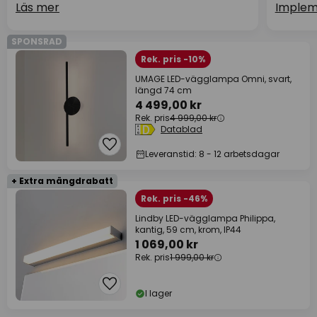
Läs mer
Implem
SPONSRAD
Rek. pris -10%
UMAGE LED-vägglampa Omni, svart,
längd 74 cm
4 499,00 kr
Rek. pris
4 999,00 kr
Datablad
Leveranstid: 8 - 12 arbetsdagar
+ Extra mängdrabatt
Rek. pris -46%
Lindby LED-vägglampa Philippa,
kantig, 59 cm, krom, IP44
1 069,00 kr
Rek. pris
1 999,00 kr
I lager