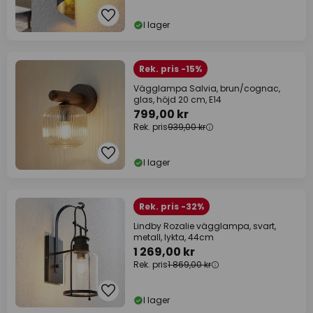
I lager
Rek. pris -15%
Vägglampa Salvia, brun/cognac,
glas, höjd 20 cm, E14
799,00 kr
Rek. pris
939,00 kr
I lager
Rek. pris -32%
Lindby Rozalie vägglampa, svart,
metall, lykta, 44cm
1 269,00 kr
Rek. pris
1 869,00 kr
I lager