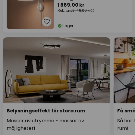
1 869,00 kr
Rek. pris
2 149,00 kr
I lager
Belysningseffekt för stora rum
Få små
Massor av utrymme - massor av
Så här 
möjligheter!
rum!