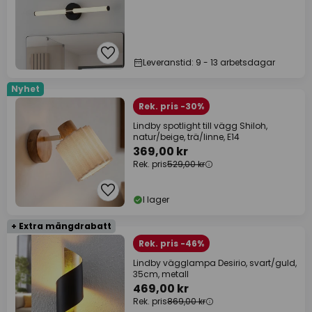
Leveranstid: 9 - 13 arbetsdagar
Nyhet
Rek. pris -30%
Lindby spotlight till vägg Shiloh,
natur/beige, trä/linne, E14
369,00 kr
Rek. pris
529,00 kr
I lager
+ Extra mängdrabatt
Rek. pris -46%
Lindby vägglampa Desirio, svart/guld,
35cm, metall
469,00 kr
Rek. pris
869,00 kr