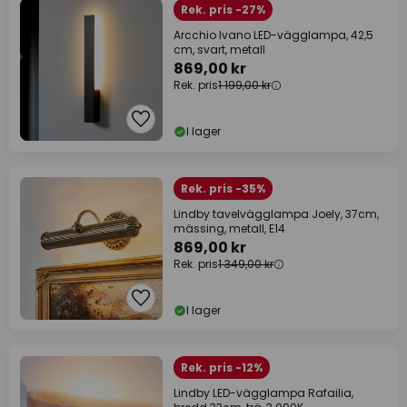
Rek. pris -27%
Arcchio Ivano LED-vägglampa, 42,5
cm, svart, metall
869,00 kr
Rek. pris
1 199,00 kr
I lager
Rek. pris -35%
Lindby tavelvägglampa Joely, 37cm,
mässing, metall, E14
869,00 kr
Rek. pris
1 349,00 kr
I lager
Rek. pris -12%
Lindby LED-vägglampa Rafailia,