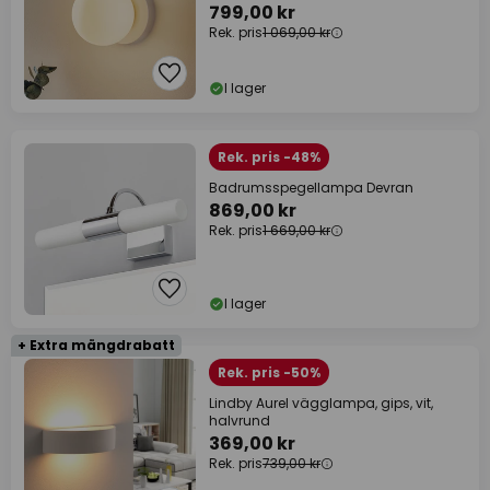
799,00 kr
Rek. pris
1 069,00 kr
I lager
Rek. pris -48%
Badrumsspegellampa Devran
869,00 kr
Rek. pris
1 669,00 kr
I lager
+ Extra mängdrabatt
Rek. pris -50%
Lindby Aurel vägglampa, gips, vit,
halvrund
369,00 kr
Rek. pris
739,00 kr