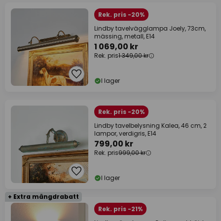
Rek. pris -20%
Lindby tavelvägglampa Joely, 73cm,
mässing, metall, E14
1 069,00 kr
Rek. pris
1 349,00 kr
I lager
Rek. pris -20%
Lindby tavelbelysning Kalea, 46 cm, 2
lampor, verdigris, E14
799,00 kr
Rek. pris
999,00 kr
I lager
+ Extra mängdrabatt
Rek. pris -21%