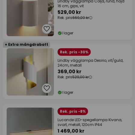
Lindby vägglampa Colja, rund, höjd
16 cm, gips, vit
529,00 kr
Rek. pris
669,00 kr
I lager
+ Extra mängdrabatt
Rek. pris -30%
Lindby vägglampa Desirio, vit/guld,
24cm, metall
369,00 kr
Rek. pris
529,00 kr
I lager
Rek. pris -8%
Lucande LED-spegellampa Kivana,
svart, metall, 120cm IP44
1 469,00 kr