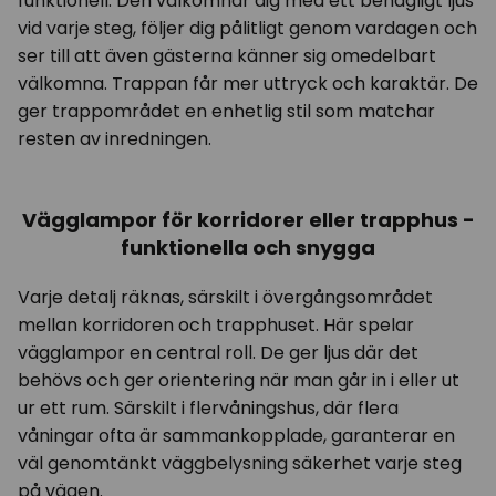
funktionell. Den välkomnar dig med ett behagligt ljus
vid varje steg, följer dig pålitligt genom vardagen och
ser till att även gästerna känner sig omedelbart
välkomna. Trappan får mer uttryck och karaktär. De
ger trappområdet en enhetlig stil som matchar
resten av inredningen.
Vägglampor för korridorer eller trapphus -
funktionella och snygga
Varje detalj räknas, särskilt i övergångsområdet
mellan korridoren och trapphuset. Här spelar
vägglampor en central roll. De ger ljus där det
behövs och ger orientering när man går in i eller ut
ur ett rum. Särskilt i flervåningshus, där flera
våningar ofta är sammankopplade, garanterar en
väl genomtänkt väggbelysning säkerhet varje steg
på vägen.