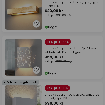
Lindby vägglampa Emina, guld, gips,
36cm, E14
529,00 kr
Rek. pris
939,00 kr
I lager
Rek. pris -44%
Lindby vägglampa Jiru, höjd 23 cm,
vit, halvcirkelformad, gips
369,00 kr
Rek. pris
669,00 kr
I lager
+ Extra mängdrabatt
Rek. pris -10%
Lindby vägglampa Mavora, kantig, 25
cm, vit, gips, G9
599,00 kr