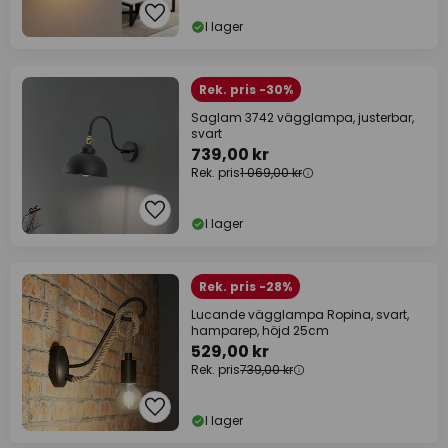
I lager
Rek. pris -30%
Saglam 3742 vägglampa, justerbar,
svart
739,00 kr
Rek. pris
1 069,00 kr
I lager
Rek. pris -28%
Lucande vägglampa Ropina, svart,
hamparep, höjd 25cm
529,00 kr
Rek. pris
739,00 kr
I lager