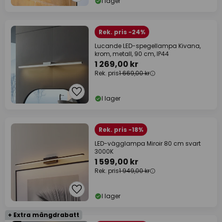
I lager
Rek. pris -24%
Lucande LED-spegellampa Kivana,
krom, metall, 90 cm, IP44
1 269,00 kr
Rek. pris
1 669,00 kr
I lager
Rek. pris -18%
LED-vägglampa Miroir 80 cm svart
3000K
1 599,00 kr
Rek. pris
1 949,00 kr
I lager
+ Extra mängdrabatt