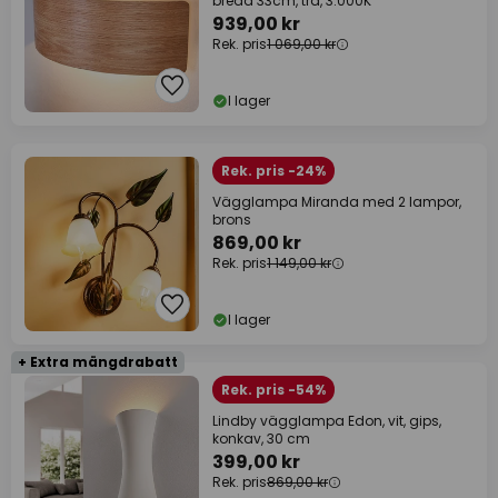
bredd 33cm, trä, 3.000K
939,00 kr
Rek. pris
1 069,00 kr
I lager
Rek. pris -24%
Vägglampa Miranda med 2 lampor,
brons
869,00 kr
Rek. pris
1 149,00 kr
I lager
+ Extra mängdrabatt
Rek. pris -54%
Lindby vägglampa Edon, vit, gips,
konkav, 30 cm
399,00 kr
Rek. pris
869,00 kr