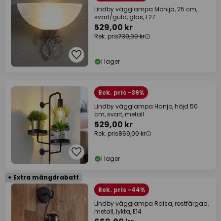
Lindby vägglampa Mohija, 25 cm,
svart/guld, glas, E27
529,00 kr
Rek. pris
739,00 kr
I lager
Rek. pris -39%
Lindby vägglampa Hanjo, höjd 50
cm, svart, metall
529,00 kr
Rek. pris
869,00 kr
I lager
+ Extra mängdrabatt
Rek. pris -44%
Lindby vägglampa Raisa, rostfärgad,
metall, lykta, E14