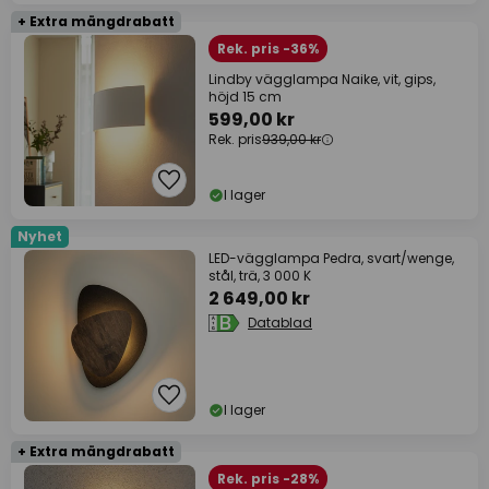
+ Extra mängdrabatt
Rek. pris -36%
Lindby vägglampa Naike, vit, gips,
höjd 15 cm
599,00 kr
Rek. pris
939,00 kr
I lager
Nyhet
LED-vägglampa Pedra, svart/wenge,
stål, trä, 3 000 K
2 649,00 kr
Datablad
I lager
+ Extra mängdrabatt
Rek. pris -28%