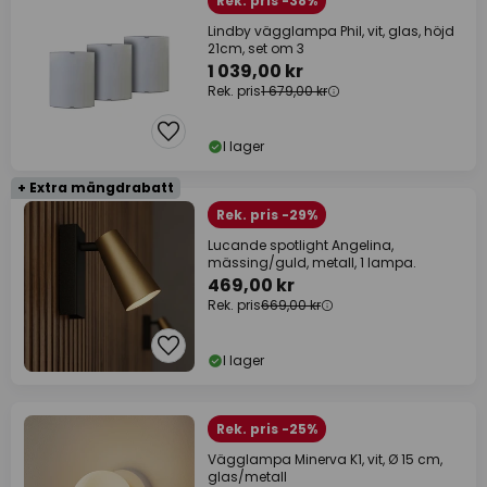
Rek. pris -38%
Lindby vägglampa Phil, vit, glas, höjd
21cm, set om 3
1 039,00 kr
Rek. pris
1 679,00 kr
I lager
+ Extra mängdrabatt
Rek. pris -29%
Lucande spotlight Angelina,
mässing/guld, metall, 1 lampa.
469,00 kr
Rek. pris
669,00 kr
I lager
Rek. pris -25%
Vägglampa Minerva K1, vit, Ø 15 cm,
glas/metall