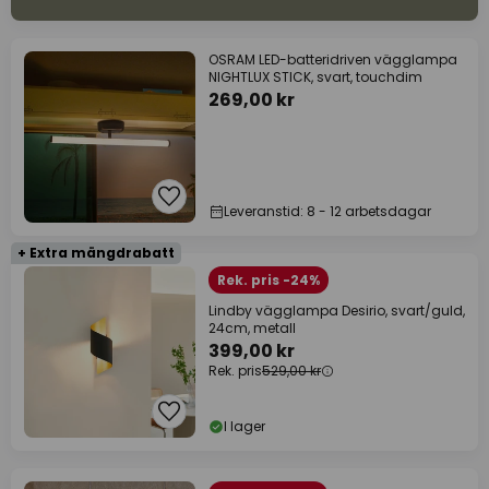
OSRAM LED-batteridriven vägglampa
NIGHTLUX STICK, svart, touchdim
269,00 kr
Leveranstid: 8 - 12 arbetsdagar
+ Extra mängdrabatt
Rek. pris -24%
Lindby vägglampa Desirio, svart/guld,
24cm, metall
399,00 kr
Rek. pris
529,00 kr
I lager