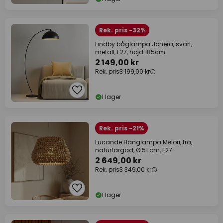
Rek. pris -32%
Lindby båglampa Jonera, svart,
metall, E27, höjd 185cm
2 149,00 kr
Rek. pris
3 199,00 kr
I lager
Rek. pris -21%
Lucande Hänglampa Melori, trä,
naturfärgad, Ø 51 cm, E27
2 649,00 kr
Rek. pris
3 349,00 kr
I lager