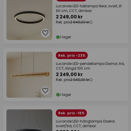
Lucande LED-taklampa Neor, svart, Ø
60 cm, CCT, dimbar
2 249,00 kr
Rek. pris
2 649,00 kr
I lager
Rek. pris -23%
Lucande LED-pendellampa Darnor, trä,
CCT, längd 100 cm
2 249,00 kr
Rek. pris
2 949,00 kr
I lager
Rek. pris -16%
Lucande LED-hänglampa Daelor,
svart/trä, CCT, dimbar