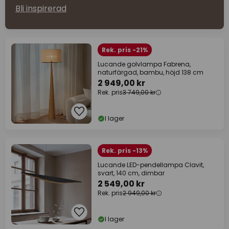
Bli inspirerad
Rek. pris -21%
Lucande golvlampa Fabrena,
naturfärgad, bambu, höjd 138 cm
2 949,00 kr
Rek. pris
3 749,00 kr
I lager
Rek. pris -13%
Lucande LED-pendellampa Clavit,
svart, 140 cm, dimbar
2 549,00 kr
Rek. pris
2 949,00 kr
I lager