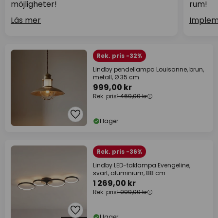
möjligheter!
rum!
Läs mer
Implem
Rek. pris -32%
Lindby pendellampa Louisanne, brun,
metall, Ø 35 cm
999,00 kr
Rek. pris
1 469,00 kr
I lager
Rek. pris -36%
Lindby LED-taklampa Evengeline,
svart, aluminium, 88 cm
1 269,00 kr
Rek. pris
1 999,00 kr
I lager