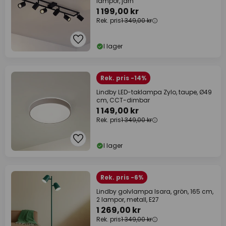
lampor, järn
1 199,00 kr
Rek. pris
1 349,00 kr
I lager
Rek. pris -14%
Lindby LED-taklampa Zylo, taupe, Ø49
cm, CCT-dimbar
1 149,00 kr
Rek. pris
1 349,00 kr
I lager
Rek. pris -6%
Lindby golvlampa Isara, grön, 165 cm,
2 lampor, metall, E27
1 269,00 kr
Rek. pris
1 349,00 kr