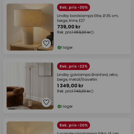
Rek. pris -30%
Lindby bordslampa Elfie, Ø 35 cm,
beige, linne, E27
739,00 kr
Rek. pris
1 059,00 kr
I lager
Rek. pris -22%
Lindby golvlampa Branford, retro,
beige, metall/travertin
1 349,00 kr
Rek. pris
1 749,00 kr
I lager
Rek. pris -20%
Lucande vägglampa Silka, 14 cm,