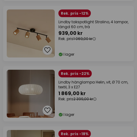
Rek. pris -12%
Lindby takspotlight Stralino, 4 lampor,
längd 60 cm, trä
939,00 kr
Rek. pris
1 069,00 kr
I lager
Rek. pris -22%
Lindby hänglampa Helin, vit, Ø 70 cm,
textil, 3 x E27
1 869,00 kr
Rek. pris
2 399,00 kr
I lager
Rek. pris -18%