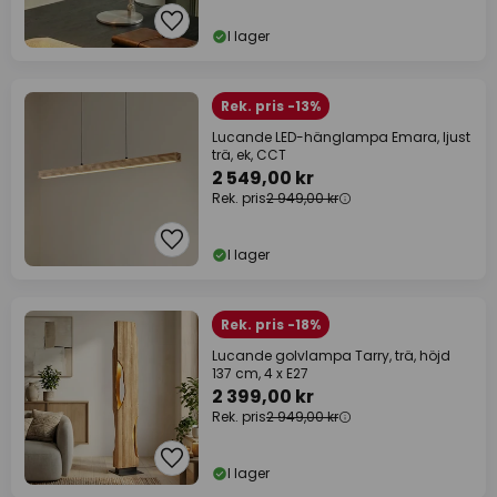
I lager
Rek. pris -13%
Lucande LED-hänglampa Emara, ljust
trä, ek, CCT
2 549,00 kr
Rek. pris
2 949,00 kr
I lager
Rek. pris -18%
Lucande golvlampa Tarry, trä, höjd
137 cm, 4 x E27
2 399,00 kr
Rek. pris
2 949,00 kr
I lager