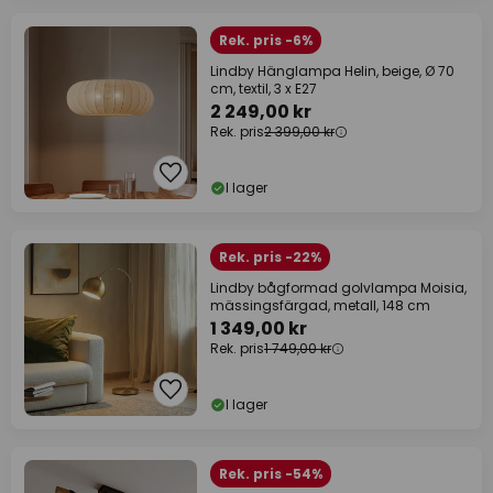
Rek. pris -6%
Lindby Hänglampa Helin, beige, Ø 70
cm, textil, 3 x E27
2 249,00 kr
Rek. pris
2 399,00 kr
I lager
Rek. pris -22%
Lindby bågformad golvlampa Moisia,
mässingsfärgad, metall, 148 cm
1 349,00 kr
Rek. pris
1 749,00 kr
I lager
Rek. pris -54%