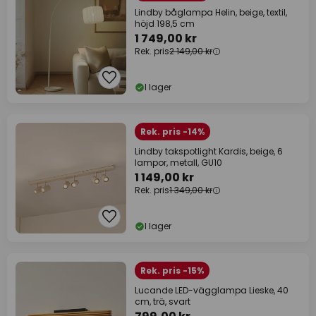
Lindby båglampa Helin, beige, textil,
höjd 198,5 cm
1 749,00 kr
Rek. pris
2 149,00 kr
I lager
Rek. pris -14%
Lindby takspotlight Kardis, beige, 6
lampor, metall, GU10
1 149,00 kr
Rek. pris
1 349,00 kr
I lager
Rek. pris -15%
Lucande LED-vägglampa Lieske, 40
cm, trä, svart