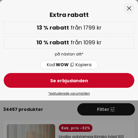
ygsatt som 'Bra' på Trustpilot
Europas störst
Hoppa
Stä
Extra rabatt
till
innehållet
13 % rabatt
från 1799 kr
Endast
01D 19T 29M 38S
Extra rabatt: 10 % från 1099 kr eller 13 % från 1799 kr
-
på nästan allt
10 % rabatt
från 1099 kr
Kod:
WOW
Kopiera
på nästan allt*
WOW-veckan:
upp till -70 % >
Kod:
WOW
Kopiera
Vardagsrumslampor
Se erbjudanden
Taklampor
Takspotlights
Vägglampor
Pendell
*exkluderade varumärken
34457 produkter
Filter
Rek. pris -32%
Lindby golvlampa Kimiko, höjd 100