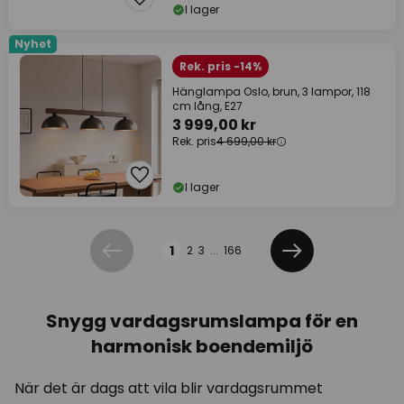
I lager
Nyhet
Rek. pris -14%
Hänglampa Oslo, brun, 3 lampor, 118
cm lång, E27
3 999,00 kr
Rek. pris
4 699,00 kr
I lager
Sidan
1
2
3
...
166
Föregående
Nästa
Snygg vardagsrumslampa för en
harmonisk boendemiljö
När det är dags att vila blir vardagsrummet