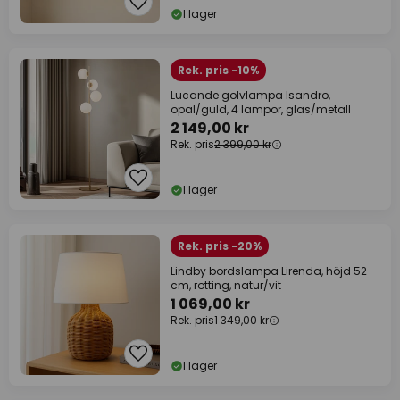
I lager
Rek. pris -10%
Lucande golvlampa Isandro,
opal/guld, 4 lampor, glas/metall
2 149,00 kr
Rek. pris
2 399,00 kr
I lager
Rek. pris -20%
Lindby bordslampa Lirenda, höjd 52
cm, rotting, natur/vit
1 069,00 kr
Rek. pris
1 349,00 kr
I lager