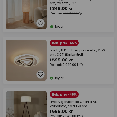
cm, trä, textil, E27
1 349,00 kr
Rek. pris
1 999,00 kr
I lager
Rek. pris -45%
Lindby LED-taklampa Rebeka, Ø 50
cm, CCT, fjärrkontroll
1 599,00 kr
Rek. pris
2 949,00 kr
I lager
Rek. pris -45%
Lindby golvlampa Charlia, vit,
valnötsträ, höjd 150 cm
1 599,00 kr
Rek. pris
2 949,00 kr