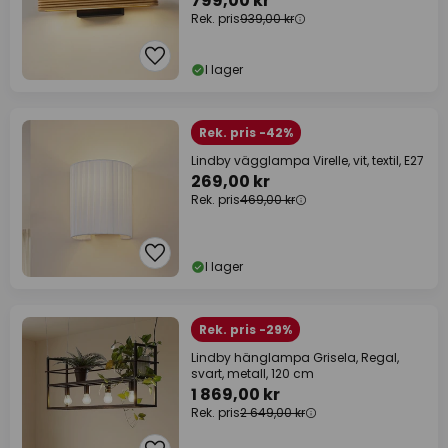
799,00 kr
Rek. pris
939,00 kr
I lager
Rek. pris -42%
Lindby vägglampa Virelle, vit, textil, E27
269,00 kr
Rek. pris
469,00 kr
I lager
Rek. pris -29%
Lindby hänglampa Grisela, Regal,
svart, metall, 120 cm
1 869,00 kr
Rek. pris
2 649,00 kr