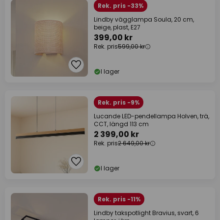
Rek. pris -33%
Lindby vägglampa Soula, 20 cm,
beige, plast, E27
399,00 kr
Rek. pris
599,00 kr
I lager
Rek. pris -9%
Lucande LED-pendellampa Holven, trä,
CCT, längd 113 cm
2 399,00 kr
Rek. pris
2 649,00 kr
I lager
Rek. pris -11%
Lindby takspotlight Bravius, svart, 6