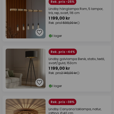
Rek. pris -25%
Lindby hänglampa Rom, 5 lampor,
trä, rep, svart, 116 cm
1 199,00 kr
Rek. pris
1 599,00 kr
I lager
Rek. pris -44%
Lindby golvlampa Benik, stativ, textil,
svart/guld, 153cm
1 199,00 kr
Rek. pris
2 149,00 kr
I lager
Rek. pris -38%
Lindby Canyana taklampa, natur,
rotting, Ø 40 cm