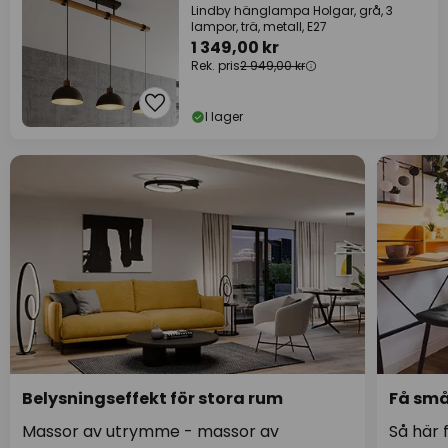
Lindby hänglampa Holgar, grå, 3
lampor, trä, metall, E27
1 349,00 kr
Rek. pris
2 949,00 kr
I lager
Belysningseffekt för stora rum
Få små
Massor av utrymme - massor av
Så här 