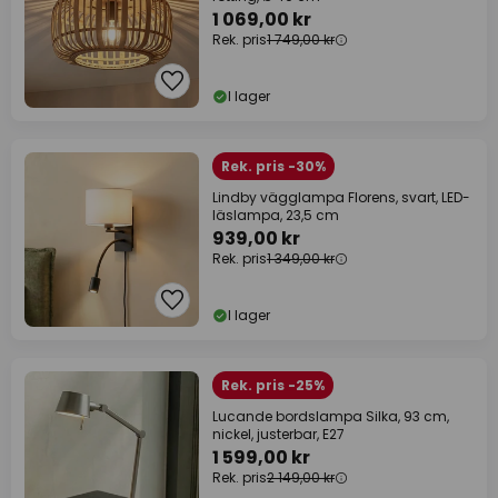
1 069,00 kr
Rek. pris
1 749,00 kr
I lager
Rek. pris -30%
Lindby vägglampa Florens, svart, LED-
läslampa, 23,5 cm
939,00 kr
Rek. pris
1 349,00 kr
I lager
Rek. pris -25%
Lucande bordslampa Silka, 93 cm,
nickel, justerbar, E27
1 599,00 kr
Rek. pris
2 149,00 kr