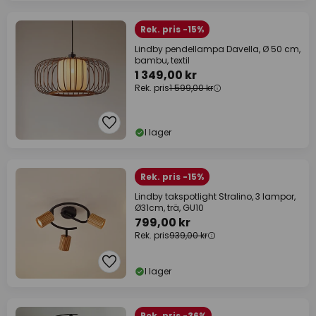
Rek. pris -15%
Lindby pendellampa Davella, Ø 50 cm,
bambu, textil
1 349,00 kr
Rek. pris
1 599,00 kr
I lager
Rek. pris -15%
Lindby takspotlight Stralino, 3 lampor,
Ø31cm, trä, GU10
799,00 kr
Rek. pris
939,00 kr
I lager
Rek. pris -36%