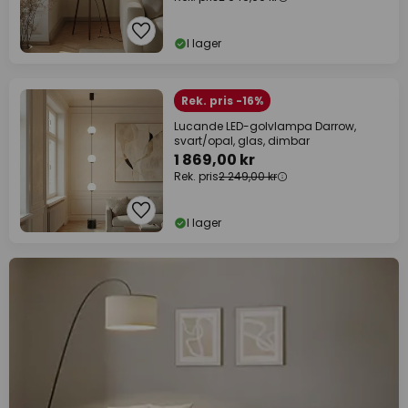
I lager
Rek. pris -16%
Lucande LED-golvlampa Darrow,
svart/opal, glas, dimbar
1 869,00 kr
Rek. pris
2 249,00 kr
I lager