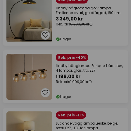
Lindby bågformad golvlampa
Emilienne, svart, guldfärgad, 180 cm
3 349,00 kr
Rek. pris
5 299,00 kr
I lager
Rek. pris -40%
Lindby hänglampa Enrique, bärnsten,
4 lampor, glas, trä, E27
1 199,00 kr
Rek. pris
1 999,00 kr
I lager
Rek. pris -11%
Lucande vägglampa Lieske, beige,
textil, E27, LED-läslampa