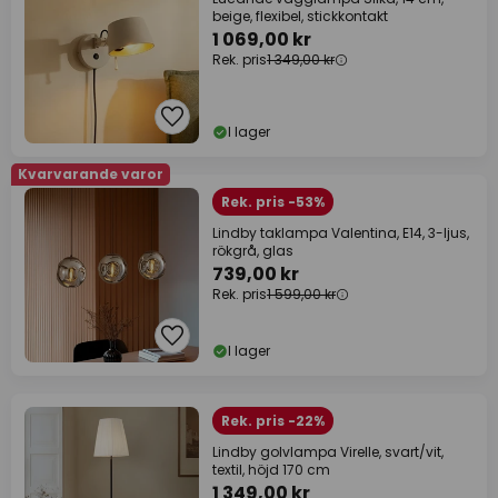
beige, flexibel, stickkontakt
1 069,00 kr
Rek. pris
1 349,00 kr
I lager
Kvarvarande varor
Rek. pris -53%
Lindby taklampa Valentina, E14, 3-ljus,
rökgrå, glas
739,00 kr
Rek. pris
1 599,00 kr
I lager
Rek. pris -22%
Lindby golvlampa Virelle, svart/vit,
textil, höjd 170 cm
1 349,00 kr