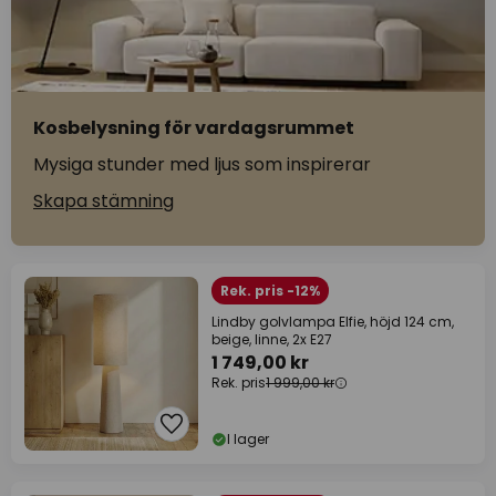
Kosbelysning för vardagsrummet
Mysiga stunder med ljus som inspirerar
Skapa stämning
Rek. pris -12%
Lindby golvlampa Elfie, höjd 124 cm,
beige, linne, 2x E27
1 749,00 kr
Rek. pris
1 999,00 kr
I lager