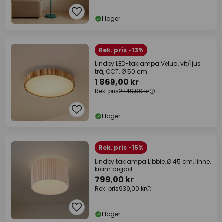
I lager
Rek. pris -13%
Lindby LED-taklampa Velua, vit/ljus
trä, CCT, Ø 50 cm
1 869,00 kr
Rek. pris
2 149,00 kr
I lager
Rek. pris -15%
Lindby taklampa Libbie, Ø 45 cm, linne,
krämfärgad
799,00 kr
Rek. pris
939,00 kr
I lager