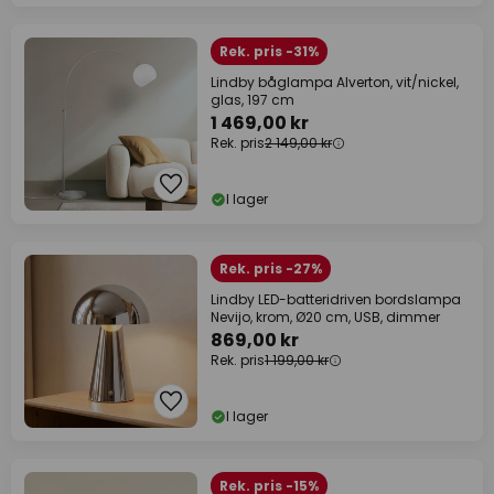
Rek. pris -31%
Lindby båglampa Alverton, vit/nickel,
glas, 197 cm
1 469,00 kr
Rek. pris
2 149,00 kr
I lager
Rek. pris -27%
Lindby LED-batteridriven bordslampa
Nevijo, krom, Ø20 cm, USB, dimmer
869,00 kr
Rek. pris
1 199,00 kr
I lager
Rek. pris -15%