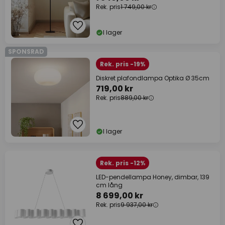
Rek. pris
1 749,00 kr
I lager
SPONSRAD
Rek. pris -19%
Diskret plafondlampa Optika Ø 35cm
719,00 kr
Rek. pris
889,00 kr
I lager
Rek. pris -12%
LED-pendellampa Honey, dimbar, 139
cm lång
8 699,00 kr
Rek. pris
9 937,00 kr