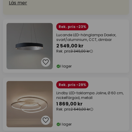
Läs mer
Rek. pris -23%
Lucande LED-hänglampa Daelor,
svart/aluminium, CCT, dimbar
2 549,00 kr
Rek. pris
3 349,00 kr
I lager
Rek. pris -29%
Lindby LED-taklampa Joline, Ø 60 cm,
nickelfärgad, metall
1 869,00 kr
Rek. pris
2 649,00 kr
I lager