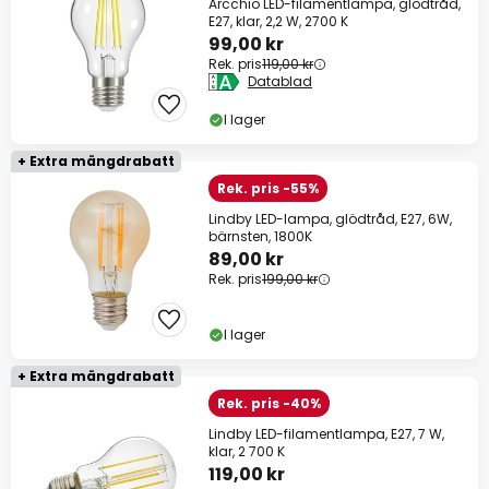
Arcchio LED-filamentlampa, glödtråd,
E27, klar, 2,2 W, 2700 K
99,00 kr
Rek. pris
119,00 kr
Datablad
I lager
+ Extra mängdrabatt
Rek. pris -55%
Lindby LED-lampa, glödtråd, E27, 6W,
bärnsten, 1800K
89,00 kr
Rek. pris
199,00 kr
I lager
+ Extra mängdrabatt
Rek. pris -40%
Lindby LED-filamentlampa, E27, 7 W,
klar, 2 700 K
119,00 kr