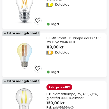
Datablad
I lager
+ Extra mängdrabatt
LUUMR Smart LED-lampa klar E27 A60
7W Tuya WLAN CCT
119,00 kr
Datablad
I lager
+ Extra mängdrabatt
Rek. pris -18%
LED-filamentlampa, E27, A60, 7,2 W,
glödtråd, 3000 K, dimbar
129,00 kr
Rek. pris
159,00 kr