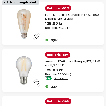
+ Extra mängdrabatt
Rek. pris -52%
E27 LED-Rustika Curved Line 4W, 1 800
K, bärnstensfärgad
129,00 kr
Rek. pris
269,00 kr
I lager
Rek. pris -18%
Arcchio LED-filamentlampa, E27, 3,8 W,
matt, 3 000 K
129,00 kr
Rek. pris
159,00 kr
Datablad
I lager
Rek. pris -20%