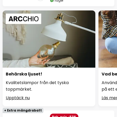
I lager
Behärska ljuset!
Vad be
Kvalitetslampor från det tyska
Använd
toppmärket.
på ett 
Upptäck nu
Läs me
+ Extra mängdrabatt
Rek. pris -52%