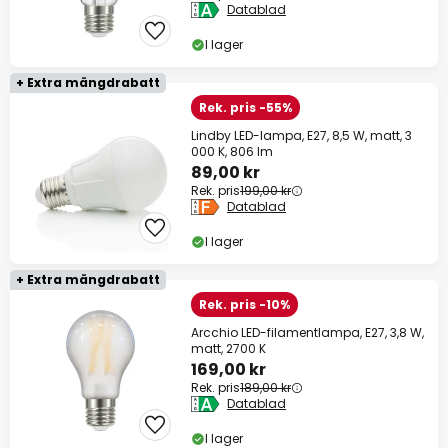
Datablad
I lager
+ Extra mängdrabatt
Rek. pris -55%
Lindby LED-lampa, E27, 8,5 W, matt, 3
000 K, 806 lm
89,00 kr
Rek. pris
199,00 kr
Datablad
I lager
+ Extra mängdrabatt
Rek. pris -10%
Arcchio LED-filamentlampa, E27, 3,8 W,
matt, 2700 K
169,00 kr
Rek. pris
189,00 kr
Datablad
I lager