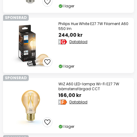
I lager
SPONSRAD
Philips Hue White E27 7W Filament A60
550 lm
244,00 kr
Datablad
I lager
SPONSRAD
WiZ A60 LED-lampa Wi-Fi E27 7W
bärnstensfärgad CCT
166,00 kr
Datablad
I lager