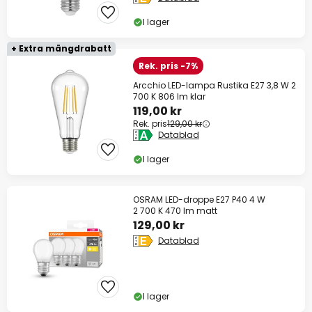
I lager
+ Extra mängdrabatt
Rek. pris -7%
Arcchio LED-lampa Rustika E27 3,8 W 2
700 K 806 lm klar
119,00 kr
Rek. pris
129,00 kr
Datablad
I lager
OSRAM LED-droppe E27 P40 4 W
2 700 K 470 lm matt
129,00 kr
Datablad
I lager