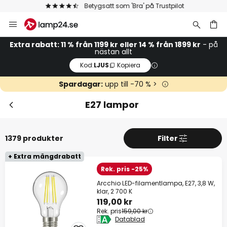
Betygsatt som 'Bra' på Trustpilot
Hoppa
Stä
Extra rabatt
till
innehållet
14 % rabatt
från 1899 kr
Extra rabatt: 11 % från 1199 kr eller 14 % från 1899 kr
- på
nästan allt
Kod:
LJUS
Kopiera
11 % rabatt
från 1199 kr
Spardagar:
upp till -70 % >
på nästan allt*
E27 lampor
Kod:
LJUS
Kopiera
Se erbjudanden
1379 produkter
Filter
*exkluderade varumärken
+ Extra mängdrabatt
Rek. pris -25%
Arcchio LED-filamentlampa, E27, 3,8 W,
klar, 2 700 K
119,00 kr
Rek. pris
159,00 kr
Datablad