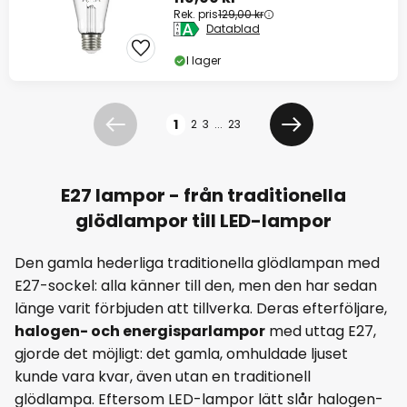
Rek. pris
129,00 kr
Datablad
I lager
Sidan
1
2
3
...
23
Föregående
Nästa
E27 lampor - från traditionella
glödlampor till LED-lampor
Den gamla hederliga traditionella glödlampan med
E27-sockel: alla känner till den, men den har sedan
länge varit förbjuden att tillverka. Deras efterföljare,
halogen- och energisparlampor
med uttag E27,
gjorde det möjligt: det gamla, omhuldade ljuset
kunde vara kvar, även utan en traditionell
glödlampa. Eftersom LED-lampor lätt slår halogen-