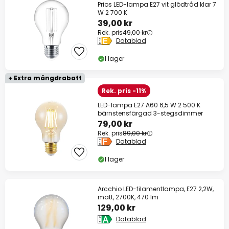
Prios LED-lampa E27 vit glödtråd klar 7
W 2 700 K
39,00 kr
Rek. pris
49,00 kr
Datablad
I lager
+ Extra mängdrabatt
Rek. pris -11%
LED-lampa E27 A60 6,5 W 2 500 K
bärnstensfärgad 3-stegsdimmer
79,00 kr
Rek. pris
89,00 kr
Datablad
I lager
Arcchio LED-filamentlampa, E27 2,2W,
matt, 2700K, 470 lm
129,00 kr
Datablad