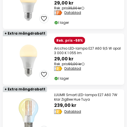
29,00 kr
Rek. pris
39,00 kr
Datablad
I lager
+ Extra mängdrabatt
Rek. pris -58%
Arcchio LED-lampa E27 A60 9,5 W opal
3 000 K 1 055 lm
29,00 kr
Rek. pris
69,00 kr
Datablad
I lager
+ Extra mängdrabatt
LUUMR Smart LED-lampa E27 A60 7W
klar ZigBee Hue Tuya
239,00 kr
Datablad