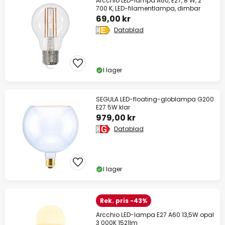
Arcchio LED-lampa A60, E27, 8 W, 2
700 K, LED-filamentlampa, dimbar
69,00 kr
Datablad
I lager
SEGULA LED-floating-globlampa G200
E27 5W klar
979,00 kr
Datablad
I lager
Rek. pris -43%
Arcchio LED-lampa E27 A60 13,5W opal
3 000K 1521lm