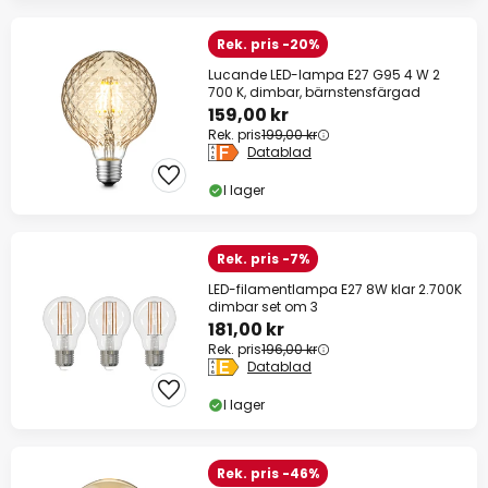
Rek. pris -20%
Lucande LED-lampa E27 G95 4 W 2
700 K, dimbar, bärnstensfärgad
159,00 kr
Rek. pris
199,00 kr
Datablad
I lager
Rek. pris -7%
LED-filamentlampa E27 8W klar 2.700K
dimbar set om 3
181,00 kr
Rek. pris
196,00 kr
Datablad
I lager
Rek. pris -46%