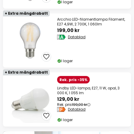
I lager
+ Extra mängdrabatt
Arcchio LED-filamentlampa Filament,
E27 4,9W, 2 700K, 1 060lm
199,00 kr
Datablad
I lager
+ Extra mängdrabatt
Rek. pris -35%
Lindby LED-lampa, E27, 11 W, opal, 3
000 K, 1 055 lm
129,00 kr
Rek. pris
199,00 kr
Datablad
I lager