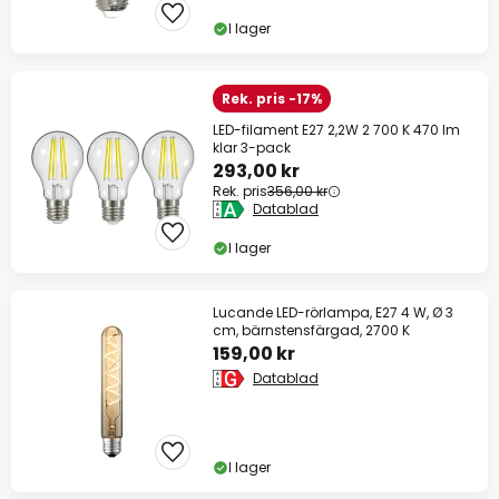
I lager
Rek. pris -17%
LED-filament E27 2,2W 2 700 K 470 lm
klar 3-pack
293,00 kr
Rek. pris
356,00 kr
Datablad
I lager
Lucande LED-rörlampa, E27 4 W, Ø 3
cm, bärnstensfärgad, 2700 K
159,00 kr
Datablad
I lager