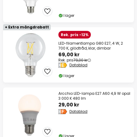
I lager
+ Extra mängdrabatt
Rek. pris -12%
LED-filamentlampa G80 E27, 4 W, 2
700 K, glödtråd, klar, dimbar
69,00 kr
Rek. pris
79,00 kr
Datablad
I lager
Arcchio LED-lampa E27 A60 4,9 W opal
3 000 K 480 lm
29,00 kr
Datablad
I lager