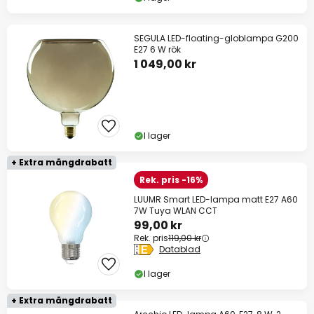
SEGULA LED-floating-globlampa G200
E27 6 W rök
1 049,00 kr
I lager
+ Extra mängdrabatt
Rek. pris -16%
LUUMR Smart LED-lampa matt E27 A60
7W Tuya WLAN CCT
99,00 kr
Rek. pris
119,00 kr
Datablad
I lager
+ Extra mängdrabatt