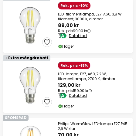
Rek. pris -10%
LED-filamentlampa, E27, A60, 3,8 W,
filament, 3000 K, dimbar
89,00 kr
Rek. pris
99,00 kr
Datablad
I lager
+ Extra mängdrabatt
Rek. pris -18%
LED-lampa, E27, A60, 7,2 W,
filamentlampa, 2700 K, dimbar
129,00 kr
Rek. pris
159,00 kr
Datablad
I lager
SPONSRAD
Philips WarmGlow LED-lampa E27 P45
2,5 W klar
70,00 kr