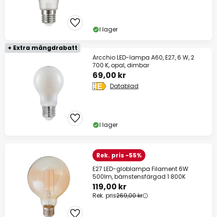
I lager
+ Extra mängdrabatt
Arcchio LED-lampa A60, E27, 6 W, 2
700 K, opal, dimbar
69,00 kr
Datablad
I lager
Rek. pris -55%
E27 LED-globlampa Filament 6W
500lm, bärnstensfärgad 1 800K
119,00 kr
Rek. pris
269,00 kr