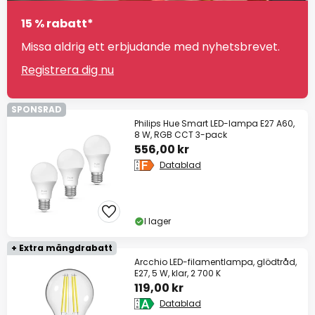
15 % rabatt*
Missa aldrig ett erbjudande med nyhetsbrevet.
Registrera dig nu
SPONSRAD
Philips Hue Smart LED-lampa E27 A60,
8 W, RGB CCT 3-pack
556,00 kr
Datablad
I lager
+ Extra mängdrabatt
Arcchio LED-filamentlampa, glödtråd,
E27, 5 W, klar, 2 700 K
119,00 kr
Datablad