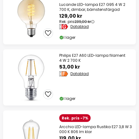
Lucande LED-lampa E27 G95 4 W 2
700 K, dimbar, bärnstensfärgad
129,00 kr
Rek. pris
239,00 kr
Datablad
I lager
Philips E27 A60 LED-lampa filament
4 W 2 700 K
53,00 kr
Datablad
I lager
Rek. pris -7%
Arcchio LED-lampa Rustika E27 3,8 W 3
000 K 806 lm klar
119,00 kr