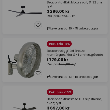
Beacon takfläkt Moto, svart, Ø 132 cm,
tyst
3 296,00 kr
Rek. pris
3 663,00 kr
Leveranstid: 10 - 15 arbetsdagar
Rek. pris -5%
Beacon väggfläkt Breeze
kromfärgad/klar Ø 41 cm tystgående
1 779,00 kr
Rek. pris
1 881,00 kr
Leveranstid: 13 - 18 arbetsdagar
Rek. pris -10%
Beacon takfläkt med ljus Slipstream,
svart, tyst
3 697,00 kr