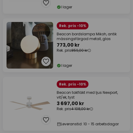
I lager
Rek. pris -10%
Beacon bordslampa Mikoh, antik
mässingsfärgad metall, glas
773,00 kr
Rek. pris
859,00 kr
I lager
Rek. pris -10%
Beacon takfläkt med ljus Newport,
vit/ek, tyst
3 697,00 kr
Rek. pris
4 108,00 kr
Leveranstid: 10 - 15 arbetsdagar