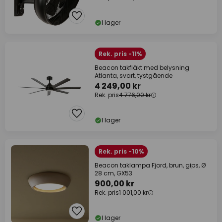
I lager
Rek. pris -11%
Beacon takfläkt med belysning
Atlanta, svart, tystgående
4 249,00 kr
Rek. pris
4 776,00 kr
I lager
Rek. pris -10%
Beacon taklampa Fjord, brun, gips, Ø
28 cm, GX53
900,00 kr
Rek. pris
1 001,00 kr
I lager