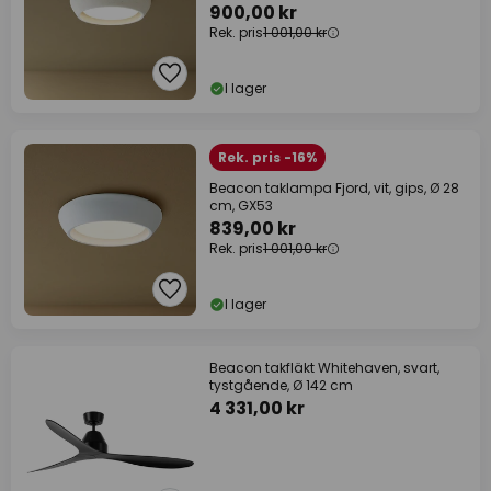
900,00 kr
Rek. pris
1 001,00 kr
I lager
Rek. pris -16%
Beacon taklampa Fjord, vit, gips, Ø 28
cm, GX53
839,00 kr
Rek. pris
1 001,00 kr
I lager
Beacon takfläkt Whitehaven, svart,
tystgående, Ø 142 cm
4 331,00 kr