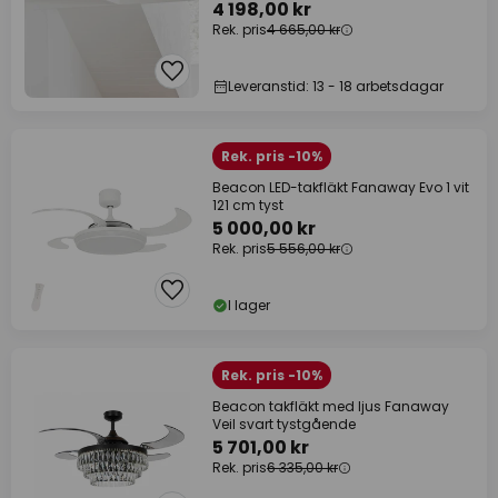
4 198,00 kr
Rek. pris
4 665,00 kr
Leveranstid: 13 - 18 arbetsdagar
Rek. pris -10%
Beacon LED-takfläkt Fanaway Evo 1 vit
121 cm tyst
5 000,00 kr
Rek. pris
5 556,00 kr
I lager
Rek. pris -10%
Beacon takfläkt med ljus Fanaway
Veil svart tystgående
5 701,00 kr
Rek. pris
6 335,00 kr