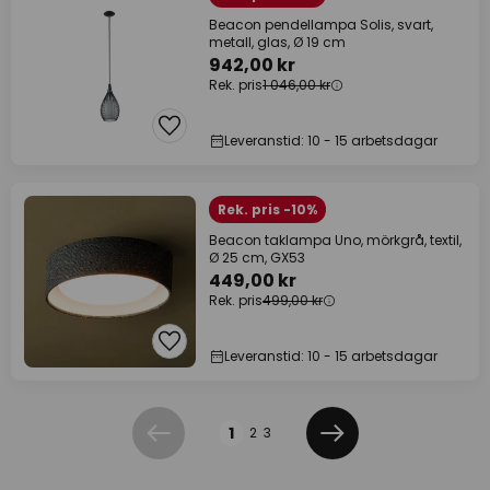
Beacon pendellampa Solis, svart,
metall, glas, Ø 19 cm
942,00 kr
Rek. pris
1 046,00 kr
Leveranstid: 10 - 15 arbetsdagar
Rek. pris -10%
Beacon taklampa Uno, mörkgrå, textil,
Ø 25 cm, GX53
449,00 kr
Rek. pris
499,00 kr
Leveranstid: 10 - 15 arbetsdagar
Sidan
1
2
3
Föregående
Nästa