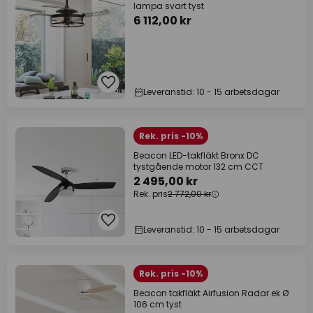
lampa svart tyst
6 112,00 kr
Leveranstid: 10 - 15 arbetsdagar
Rek. pris -10%
Beacon LED-takfläkt Bronx DC
tystgående motor 132 cm CCT
2 495,00 kr
Rek. pris
2 772,00 kr
Leveranstid: 10 - 15 arbetsdagar
Rek. pris -10%
Beacon takfläkt Airfusion Radar ek Ø
106 cm tyst