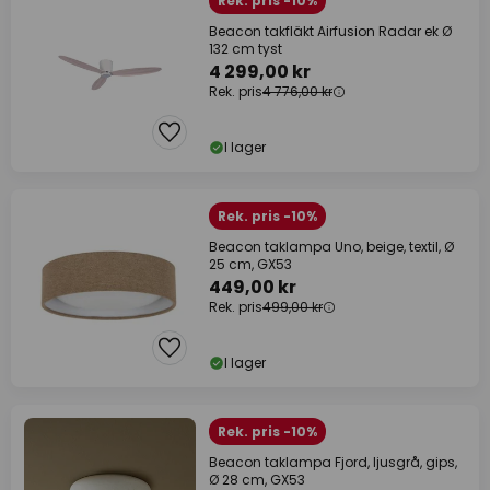
Rek. pris -10%
Beacon takfläkt Airfusion Radar ek Ø
132 cm tyst
4 299,00 kr
Rek. pris
4 776,00 kr
I lager
Rek. pris -10%
Beacon taklampa Uno, beige, textil, Ø
25 cm, GX53
449,00 kr
Rek. pris
499,00 kr
I lager
Rek. pris -10%
Beacon taklampa Fjord, ljusgrå, gips,
Ø 28 cm, GX53