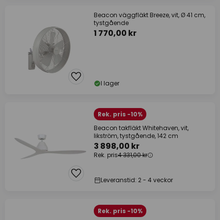
Beacon väggfläkt Breeze, vit, Ø 41 cm,
tystgående
1 770,00 kr
I lager
Rek. pris -10%
Beacon takfläkt Whitehaven, vit,
likström, tystgående, 142 cm
3 898,00 kr
Rek. pris
4 331,00 kr
Leveranstid: 2 - 4 veckor
Rek. pris -10%