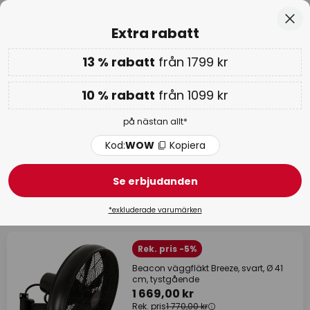
Europas största urval av varumärken
Hoppa
Stä
Extra rabatt
till
innehållet
13 % rabatt
från 1799 kr
Endast
00D 19T 56M 59S
Extra rabatt: 10 % från 1099 kr eller 13 % från 1799 kr
-
på nästan allt
10 % rabatt
från 1099 kr
Kod:
WOW
Kopiera
på nästan allt*
WOW-veckan:
upp till -70 % >
Kod:
WOW
Kopiera
Beacon Lighting
Se erbjudanden
135 produkter
Filter
*exkluderade varumärken
Rek. pris -5%
Beacon väggfläkt Breeze, svart, Ø 41
cm, tystgående
1 669,00 kr
Rek. pris
1 770,00 kr