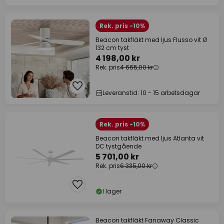
Rek. pris -10%
Beacon takfläkt med ljus Flusso vit Ø
132 cm tyst
4 198,00 kr
Rek. pris
4 665,00 kr
Leveranstid: 10 - 15 arbetsdagar
Rek. pris -10%
Beacon takfläkt med ljus Atlanta vit
DC tystgående
5 701,00 kr
Rek. pris
6 335,00 kr
I lager
Beacon takfläkt Fanaway Classic