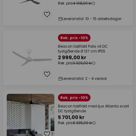
Rek. pris
4 108,00 kr
Leveranstid: 10 - 15 arbetsdagar
Rek. pris -10%
Beacon takfläkt Polis vit DC
tystgående Ø 137 cm IP55
2 999,00 kr
Rek. pris
3 329,00 kr
Leveranstid: 2 - 4 veckor
Rek. pris -10%
Beacon takfläkt med ljus Atlanta svart
DC tystgående
5 701,00 kr
Rek. pris
6 335,00 kr