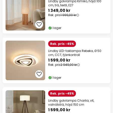
Lindby golvlampa Kimiko, höjd 100
cm, trä, textil, E27
1 349,00 kr
Rek. pris
1 999,00 kr
I lager
Rek. pris -45%
Lindby LED-taklampa Rebeka, Ø 50
cm, CCT, fjärrkontroll
1 599,00 kr
Rek. pris
2 949,00 kr
I lager
Rek. pris -45%
Lindby golvlampa Charlia, vit,
valnötsträ, höjd 150 cm
1 599,00 kr