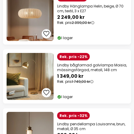
Lindby Hänglampa Helin, beige, Ø 70
cm, textil, 3 x E27
2 249,00 kr
Rek. pris
2 399,00 kr
I lager
Rek. pris -22%
Lindby bågformad golvlampa Moisia,
mässingsfärgad, metall, 148 cm
1 349,00 kr
Rek. pris
1 749,00 kr
I lager
Rek. pris -32%
Lindby pendellampa Louisanne, brun,
metall, Ø 35 cm