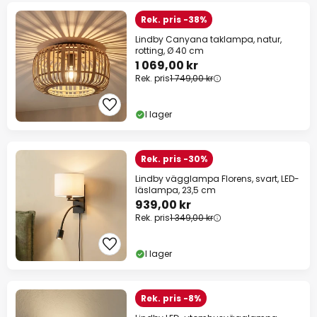
Rek. pris -38%
Lindby Canyana taklampa, natur,
rotting, Ø 40 cm
1 069,00 kr
Rek. pris
1 749,00 kr
I lager
Rek. pris -30%
Lindby vägglampa Florens, svart, LED-
läslampa, 23,5 cm
939,00 kr
Rek. pris
1 349,00 kr
I lager
Rek. pris -8%