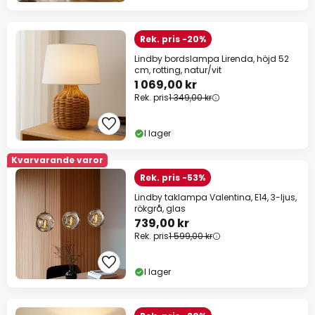
Rek. pris -20%
Lindby bordslampa Lirenda, höjd 52
cm, rotting, natur/vit
1 069,00 kr
Rek. pris
1 349,00 kr
I lager
Kvarvarande varor
Rek. pris -53%
Lindby taklampa Valentina, E14, 3-ljus,
rökgrå, glas
739,00 kr
Rek. pris
1 599,00 kr
I lager