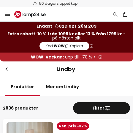
Betygsatt som 'Bra' på Trustpilot
Hoppa
Stä
Extra rabatt
till
innehållet
13 % rabatt
från 1799 kr
Endast
02D 02T 26M 19S
Extra rabatt: 10 % från 1099 kr eller 13 % från 1799 kr
-
på nästan allt
10 % rabatt
från 1099 kr
Kod:
WOW
Kopiera
på nästan allt*
WOW-veckan:
upp till -70 % >
Kod:
WOW
Kopiera
Lindby
Se erbjudanden
Produkter
Mer om Lindby
*exkluderade varumärken
2836 produkter
Filter
Rek. pris -32%