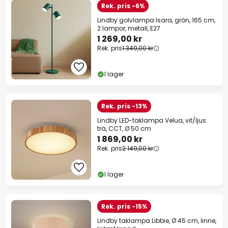
Rek. pris -6%
Lindby golvlampa Isara, grön, 165 cm,
2 lampor, metall, E27
1 269,00 kr
Rek. pris
1 349,00 kr
I lager
Rek. pris -13%
Lindby LED-taklampa Velua, vit/ljus
trä, CCT, Ø 50 cm
1 869,00 kr
Rek. pris
2 149,00 kr
I lager
Rek. pris -15%
Lindby taklampa Libbie, Ø 45 cm, linne,