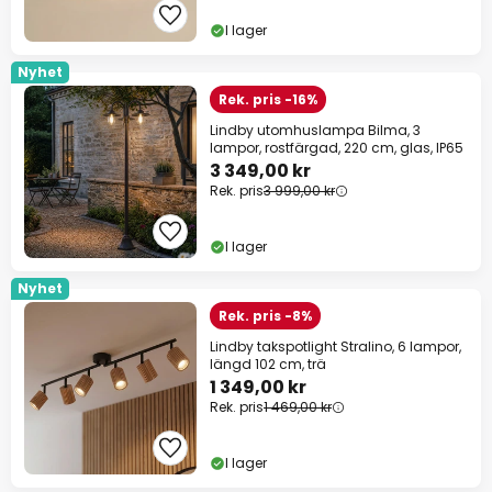
I lager
Nyhet
Rek. pris -16%
Lindby utomhuslampa Bilma, 3
lampor, rostfärgad, 220 cm, glas, IP65
3 349,00 kr
Rek. pris
3 999,00 kr
I lager
Nyhet
Rek. pris -8%
Lindby takspotlight Stralino, 6 lampor,
längd 102 cm, trä
1 349,00 kr
Rek. pris
1 469,00 kr
I lager