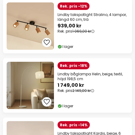
Rek. pris -12%
Lindby takspotlight Stralino, 4 lampor,
längd 60 cm, trä
939,00 kr
Rek. pris
1 069,00 kr
I lager
Rek. pris -18%
Lindby båglampa Helin, beige, textil,
höjd 198,5 cm
1 749,00 kr
Rek. pris
2 149,00 kr
I lager
Rek. pris -14%
Lindby takspotlight Kardis, beige, 6