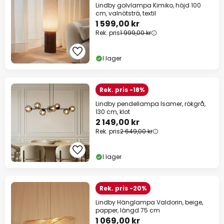
Lindby golvlampa Kimiko, höjd 100
cm, valnötsträ, textil
1 599,00 kr
Rek. pris
1 999,00 kr
I lager
Rek. pris -18%
Lindby pendellampa Isamer, rökgrå,
130 cm, klot
2 149,00 kr
Rek. pris
2 649,00 kr
I lager
Rek. pris -20%
Lindby Hänglampa Valdorin, beige,
papper, längd 75 cm
1 069,00 kr