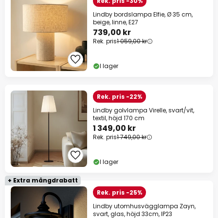
Rek. pris -30%
Lindby bordslampa Elfie, Ø 35 cm,
beige, linne, E27
739,00 kr
Rek. pris
1 059,00 kr
I lager
Rek. pris -22%
Lindby golvlampa Virelle, svart/vit,
textil, höjd 170 cm
1 349,00 kr
Rek. pris
1 749,00 kr
I lager
+ Extra mängdrabatt
Rek. pris -25%
Lindby utomhusvägglampa Zayn,
svart, glas, höjd 33cm, IP23