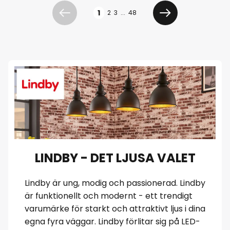
Sidan
1
2
3
...
48
Föregående
Nästa
LINDBY - DET LJUSA VALET
Lindby är ung, modig och passionerad. Lindby
är funktionellt och modernt - ett trendigt
varumärke för starkt och attraktivt ljus i dina
egna fyra väggar. Lindby förlitar sig på LED-