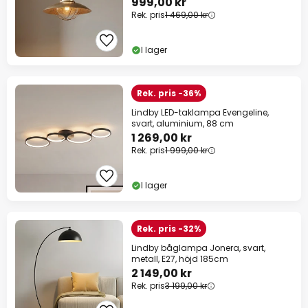
999,00 kr
Rek. pris
1 469,00 kr
I lager
Rek. pris -36%
Lindby LED-taklampa Evengeline,
svart, aluminium, 88 cm
1 269,00 kr
Rek. pris
1 999,00 kr
I lager
Rek. pris -32%
Lindby båglampa Jonera, svart,
metall, E27, höjd 185cm
2 149,00 kr
Rek. pris
3 199,00 kr