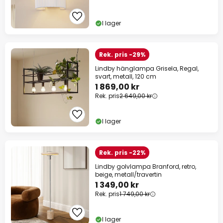
I lager
Rek. pris -29%
Lindby hänglampa Grisela, Regal,
svart, metall, 120 cm
1 869,00 kr
Rek. pris
2 649,00 kr
I lager
Rek. pris -22%
Lindby golvlampa Branford, retro,
beige, metall/travertin
1 349,00 kr
Rek. pris
1 749,00 kr
I lager