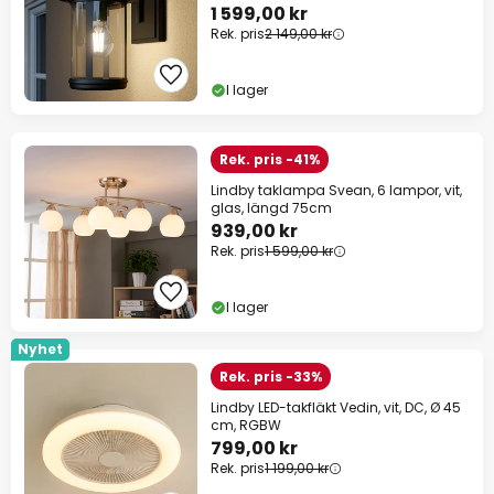
1 599,00 kr
Rek. pris
2 149,00 kr
I lager
Rek. pris -41%
Lindby taklampa Svean, 6 lampor, vit,
glas, längd 75cm
939,00 kr
Rek. pris
1 599,00 kr
I lager
Nyhet
Rek. pris -33%
Lindby LED-takfläkt Vedin, vit, DC, Ø 45
cm, RGBW
799,00 kr
Rek. pris
1 199,00 kr