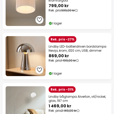
krämfärgad
799,00 kr
Rek. pris
939,00 kr
I lager
Rek. pris -27%
Lindby LED-batteridriven bordslampa
Nevijo, krom, Ø20 cm, USB, dimmer
869,00 kr
Rek. pris
1 199,00 kr
I lager
Rek. pris -31%
Lindby båglampa Alverton, vit/nickel,
glas, 197 cm
1 469,00 kr
Rek. pris
2 149,00 kr