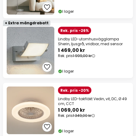
I lager
+ Extra mängdrabatt
Rek. pris -26%
Lindby LED-utomhusvägglampa
Sherin, ljusgrå, vridbar, med sensor
1 469,00 kr
Rek. pris
1 999,00 kr
I lager
Rek. pris -20%
Lindby LED-takfläkt Vedin, vit, DC, Ø 49
cm, CCT
1 069,00 kr
Rek. pris
1 349,00 kr
I lager