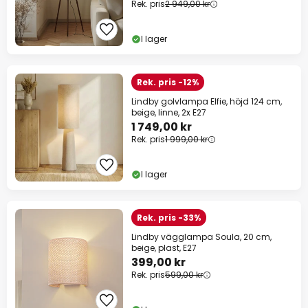
Rek. pris
2 949,00 kr
I lager
Rek. pris -12%
Lindby golvlampa Elfie, höjd 124 cm,
beige, linne, 2x E27
1 749,00 kr
Rek. pris
1 999,00 kr
I lager
Rek. pris -33%
Lindby vägglampa Soula, 20 cm,
beige, plast, E27
399,00 kr
Rek. pris
599,00 kr