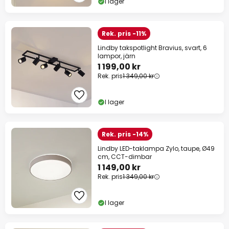
I lager
Rek. pris -11%
Lindby takspotlight Bravius, svart, 6
lampor, järn
1 199,00 kr
Rek. pris
1 349,00 kr
I lager
Rek. pris -14%
Lindby LED-taklampa Zylo, taupe, Ø49
cm, CCT-dimbar
1 149,00 kr
Rek. pris
1 349,00 kr
I lager