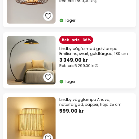
Rek. pris
1 599,00 kr
I lager
Rek. pris -36%
Lindby bågformad golvlampa
Emilienne, svart, guldfärgad, 180 cm
3 349,00 kr
Rek. pris
5 299,00 kr
I lager
Lindby vägglampa Anuva,
naturfärgad, papper, höjd 25 cm
599,00 kr