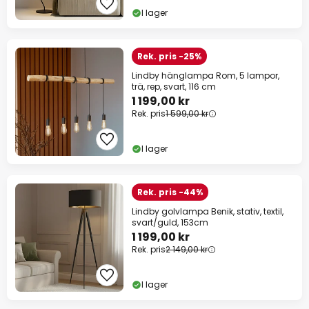
I lager
Rek. pris -25%
Lindby hänglampa Rom, 5 lampor,
trä, rep, svart, 116 cm
1 199,00 kr
Rek. pris
1 599,00 kr
I lager
Rek. pris -44%
Lindby golvlampa Benik, stativ, textil,
svart/guld, 153cm
1 199,00 kr
Rek. pris
2 149,00 kr
I lager