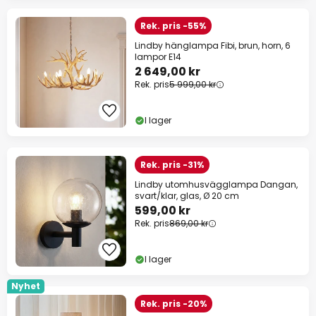
Rek. pris -55%
Lindby hänglampa Fibi, brun, horn, 6
lampor E14
2 649,00 kr
Rek. pris
5 999,00 kr
I lager
Rek. pris -31%
Lindby utomhusvägglampa Dangan,
svart/klar, glas, Ø 20 cm
599,00 kr
Rek. pris
869,00 kr
I lager
Nyhet
Rek. pris -20%