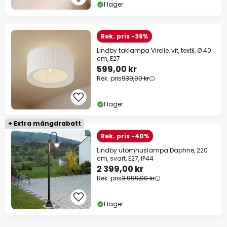
I lager
Rek. pris -36%
Lindby taklampa Virelle, vit, textil, Ø 40
cm, E27
599,00 kr
Rek. pris
939,00 kr
I lager
+ Extra mängdrabatt
Rek. pris -40%
Lindby utomhuslampa Daphne, 220
cm, svart, E27, IP44
2 399,00 kr
Rek. pris
3 999,00 kr
I lager