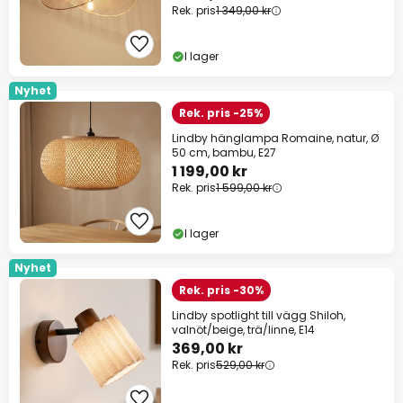
Rek. pris
1 349,00 kr
I lager
Nyhet
Rek. pris -25%
Lindby hänglampa Romaine, natur, Ø
50 cm, bambu, E27
1 199,00 kr
Rek. pris
1 599,00 kr
I lager
Nyhet
Rek. pris -30%
Lindby spotlight till vägg Shiloh,
valnöt/beige, trä/linne, E14
369,00 kr
Rek. pris
529,00 kr