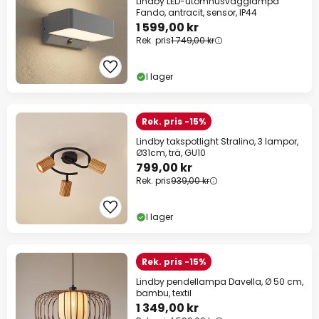
Lindby LED-utomhusvägglampa
Fando, antracit, sensor, IP44
1 599,00 kr
Rek. pris
1 749,00 kr
I lager
Rek. pris -15%
Lindby takspotlight Stralino, 3 lampor,
Ø31cm, trä, GU10
799,00 kr
Rek. pris
939,00 kr
I lager
Rek. pris -15%
Lindby pendellampa Davella, Ø 50 cm,
bambu, textil
1 349,00 kr