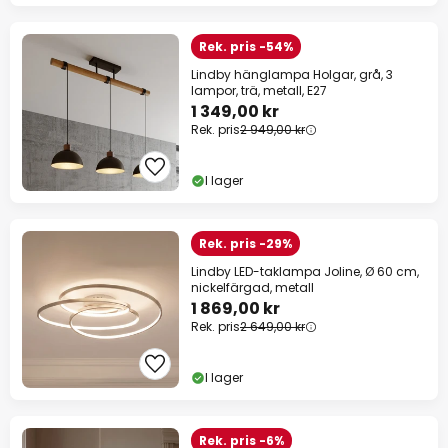
Rek. pris -54%
Lindby hänglampa Holgar, grå, 3
lampor, trä, metall, E27
1 349,00 kr
Rek. pris
2 949,00 kr
I lager
Rek. pris -29%
Lindby LED-taklampa Joline, Ø 60 cm,
nickelfärgad, metall
1 869,00 kr
Rek. pris
2 649,00 kr
I lager
Rek. pris -6%