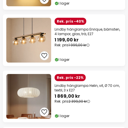
I lager
Rek. pris -40%
Lindby hänglampa Enrique, bärnsten,
4 lampor, glas, trä, E27
1 199,00 kr
Rek. pris
1 999,00 kr
I lager
Rek. pris -22%
Lindby hänglampa Helin, vit, Ø 70 cm,
textil, 3 x E27
1 869,00 kr
Rek. pris
2 399,00 kr
I lager