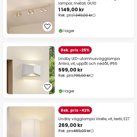
lampor, metall, GU10
1 149,00 kr
Rek. pris
1 349,00 kr
I lager
Rek. pris -25%
Lindby LED-utomhusvägglampa
Anlira, vit, uppåt och nedåt, IP65
599,00 kr
Rek. pris
799,00 kr
I lager
Rek. pris -42%
Lindby vägglampa Virelle, vit, textil, E27
269,00 kr
Rek. pris
469,00 kr