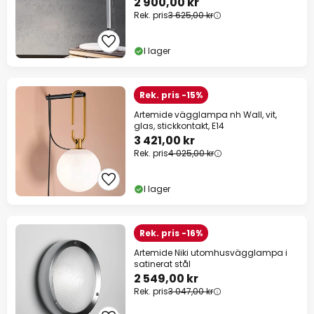
2 900,00 kr
Rek. pris
3 625,00 kr
I lager
Rek. pris -15%
Artemide vägglampa nh Wall, vit,
glas, stickkontakt, E14
3 421,00 kr
Rek. pris
4 025,00 kr
I lager
Rek. pris -16%
Artemide Niki utomhusvägglampa i
satinerat stål
2 549,00 kr
Rek. pris
3 047,00 kr