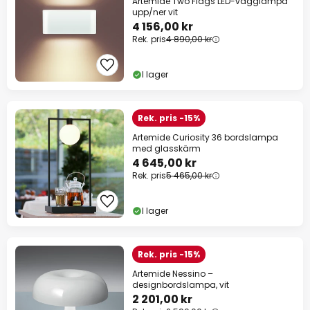
Artemide Two Flags LED-vägglampa
upp/ner vit
4 156,00 kr
Rek. pris
4 890,00 kr
I lager
Rek. pris -15%
Artemide Curiosity 36 bordslampa
med glasskärm
4 645,00 kr
Rek. pris
5 465,00 kr
I lager
Rek. pris -15%
Artemide Nessino –
designbordslampa, vit
2 201,00 kr