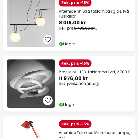
Rek. pris -15%
Artemide nh S3 2 taklampa i glas, två
ljuskällor
8 015,00 kr
Rek. pris
9 430,00 kr
I lager
Rek. pris -15%
Pirce Mini – LED-taklampa i vitt, 2 700 K
11 976,00 kr
Rek. pris
14 090,00 kr
I lager
Rek. pris -15%
Artemide Tolomeo Micro bordslampa,
röd