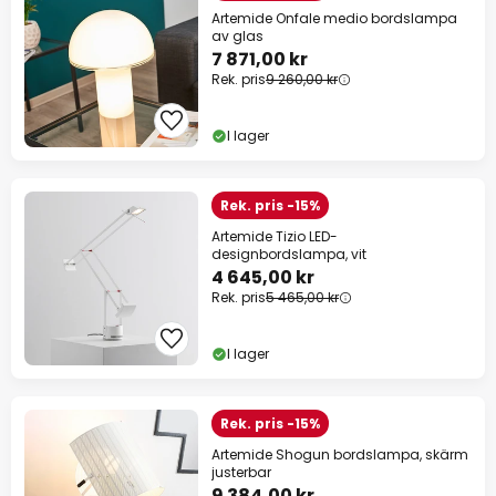
Artemide Onfale medio bordslampa
av glas
7 871,00 kr
Rek. pris
9 260,00 kr
I lager
Rek. pris -15%
Artemide Tizio LED-
designbordslampa, vit
4 645,00 kr
Rek. pris
5 465,00 kr
I lager
Rek. pris -15%
Artemide Shogun bordslampa, skärm
justerbar
9 384,00 kr