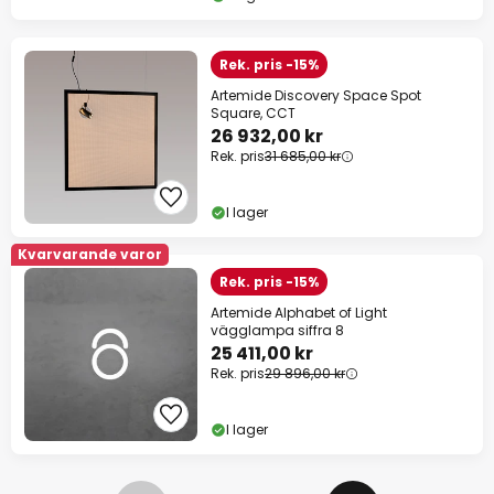
Rek. pris -15%
Artemide Discovery Space Spot
Square, CCT
26 932,00 kr
Rek. pris
31 685,00 kr
I lager
Kvarvarande varor
Rek. pris -15%
Artemide Alphabet of Light
vägglampa siffra 8
25 411,00 kr
Rek. pris
29 896,00 kr
I lager
Sidan