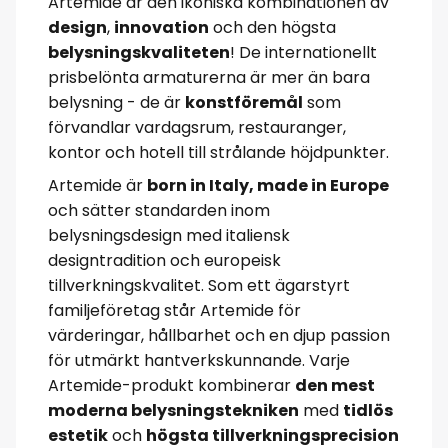
Artemide är den ikoniska kombinationen av
design
,
innovation
och den högsta
belysningskvaliteten
! De internationellt
prisbelönta armaturerna är mer än bara
belysning - de är
konstföremål
som
förvandlar vardagsrum, restauranger,
kontor och hotell till strålande höjdpunkter.
Artemide är
born in Italy, made in Europe
och sätter standarden inom
belysningsdesign med italiensk
designtradition och europeisk
tillverkningskvalitet. Som ett ägarstyrt
familjeföretag står Artemide för
värderingar, hållbarhet och en djup passion
för utmärkt hantverkskunnande. Varje
Artemide-produkt kombinerar
den mest
moderna belysningstekniken
med
tidlös
estetik
och
högsta tillverkningsprecision