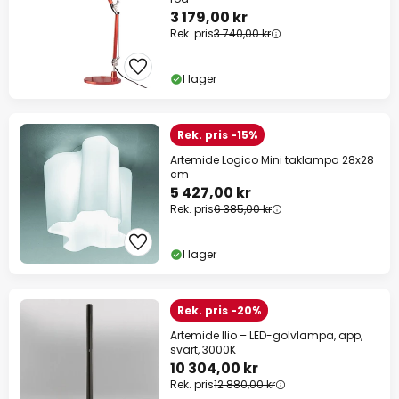
3 179,00 kr
Rek. pris
3 740,00 kr
I lager
Rek. pris -15%
Artemide Logico Mini taklampa 28x28
cm
5 427,00 kr
Rek. pris
6 385,00 kr
I lager
Rek. pris -20%
Artemide Ilio – LED-golvlampa, app,
svart, 3000K
10 304,00 kr
Rek. pris
12 880,00 kr