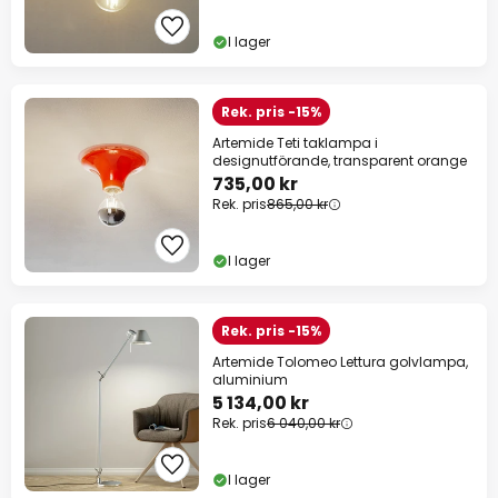
I lager
Rek. pris -15%
Artemide Teti taklampa i
designutförande, transparent orange
735,00 kr
Rek. pris
865,00 kr
I lager
Rek. pris -15%
Artemide Tolomeo Lettura golvlampa,
aluminium
5 134,00 kr
Rek. pris
6 040,00 kr
I lager