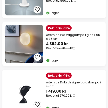
Rek. pris
2 590,00 kr
I lager
Rek. pris -15%
Artemide Itka vägglampa i glas IP65
Ø 35 cm
4 352,00 kr
Rek. pris
5 120,00 kr
I lager
Rek. pris -15%
Artemide Dalù designerbordslampa i
svart
1 419,00 kr
Rek. pris
1 670,00 kr
I lager