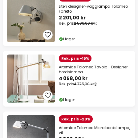
Liten designer-vägglampa Tolomeo
Faretto
2 201,00 kr
Rek. pris
2 590,00 kr
I lager
Rek. pris -15%
Artemide Tolomeo Tavolo - Designer
bordslampa
4 058,00 kr
Rek. pris
4 775,00 kr
I lager
Rek. pris -20%
Artemide Tolomeo Micro bordslampa,
vit