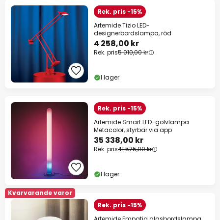
Rek. pris -15%
Artemide Tizio LED-
designerbordslampa, röd
4 258,00 kr
Rek. pris
5 010,00 kr
I lager
Rek. pris -15%
Artemide Smart LED-golvlampa
Metacolor, styrbar via app
35 338,00 kr
Rek. pris
41 575,00 kr
I lager
Kvarvarande varor
Rek. pris -15%
Artemide Empatia glasbordslampa