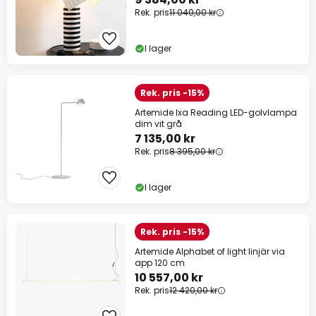
Rek. pris
11 040,00 kr
I lager
Rek. pris -15%
Artemide Ixa Reading LED-golvlampa
dim vit grå
7 135,00 kr
Rek. pris
8 395,00 kr
I lager
Rek. pris -15%
Artemide Alphabet of light linjär via
app 120 cm
10 557,00 kr
Rek. pris
12 420,00 kr