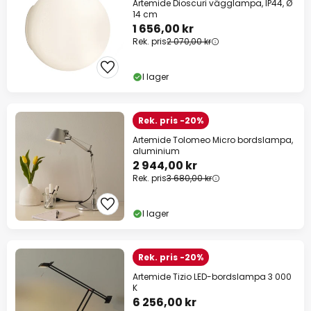
Artemide Dioscuri vägglampa, IP44, Ø
14 cm
1 656,00 kr
Rek. pris
2 070,00 kr
I lager
Rek. pris -20%
Artemide Tolomeo Micro bordslampa,
aluminium
2 944,00 kr
Rek. pris
3 680,00 kr
I lager
Rek. pris -20%
Artemide Tizio LED-bordslampa 3 000
K
6 256,00 kr