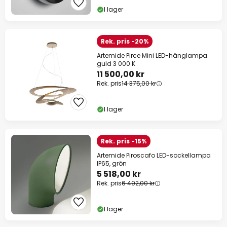
I lager
Rek. pris -20%
Artemide Pirce Mini LED-hänglampa
guld 3 000 K
11 500,00 kr
Rek. pris
14 375,00 kr
I lager
Rek. pris -15%
Artemide Piroscafo LED-sockellampa
IP65, grön
5 518,00 kr
Rek. pris
6 492,00 kr
I lager