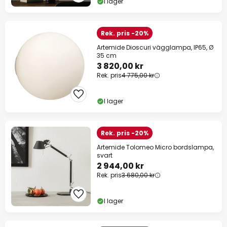
I lager
Rek. pris -20%
Artemide Dioscuri vägglampa, IP65, Ø
35 cm
3 820,00 kr
Rek. pris
4 775,00 kr
I lager
Rek. pris -20%
Artemide Tolomeo Micro bordslampa,
svart
2 944,00 kr
Rek. pris
3 680,00 kr
I lager