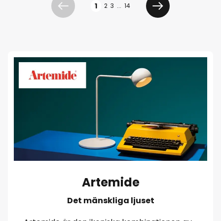
1
2
3
...
14
Föregående
Nästa
Artemide
Det mänskliga ljuset