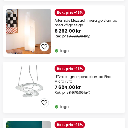
Rek. pris -15%
Artemide Mezzachimera golvlampa
med vågdesign
8 262,00 kr
Rek. pris
9 720,00 kr
I lager
Rek. pris -15%
LED-designer-pendellampa Pirce
Micro i vitt
7 624,00 kr
Rek. pris
8 970,00 kr
I lager
Rek. pris -15%