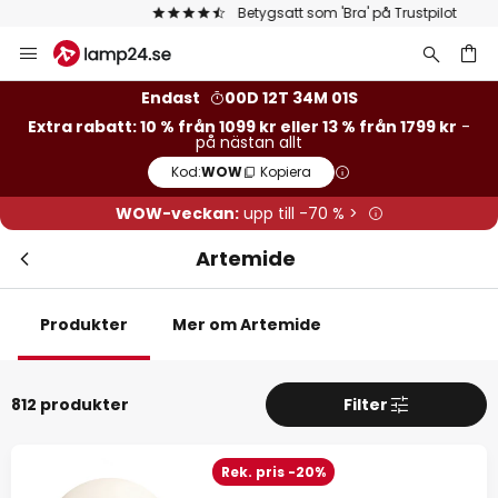
Betygsatt som 'Bra' på Trustpilot
Hoppa
Extra rabatt
till
innehållet
13 % rabatt
från 1799 k
Endast
00D 12T 34M 00S
Extra rabatt: 10 % från 1099 kr eller 13 % från 1799 kr
-
på nästan allt
10 % rabatt
från 1099 k
Kod:
WOW
Kopiera
på nästan allt*
WOW-veckan:
upp till -70 % >
Kod:
WOW
Kopiera
Artemide
Se erbjudanden
Produkter
Mer om Artemide
*exkluderade varumärken
812 produkter
Filter
Rek. pris -20%