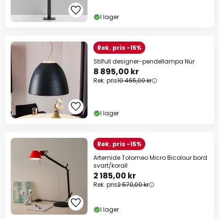
I lager
Rek. pris -15%
Stilfull designer-pendellampa Nur
8 895,00 kr
Rek. pris
10 465,00 kr
I lager
Rek. pris -15%
Artemide Tolomeo Micro Bicolour bord
svart/korall
2 185,00 kr
Rek. pris
2 570,00 kr
I lager