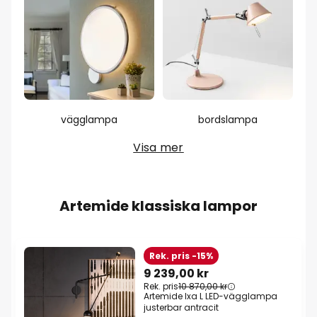
vägglampa
bordslampa
Visa mer
Artemide klassiska lampor
Rek. pris -15%
9 239,00 kr
Rek. pris
10 870,00 kr
Artemide Ixa L LED-vägglampa
justerbar antracit