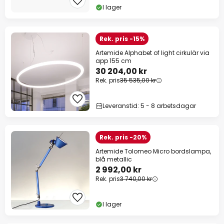
I lager
Rek. pris -15%
Artemide Alphabet of light cirkulär via
app 155 cm
30 204,00 kr
Rek. pris
35 535,00 kr
Leveranstid: 5 - 8 arbetsdagar
Rek. pris -20%
Artemide Tolomeo Micro bordslampa,
blå metallic
2 992,00 kr
Rek. pris
3 740,00 kr
I lager