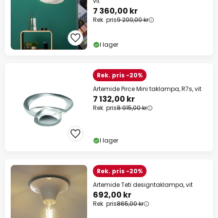
vit
7 360,00 kr
Rek. pris
9 200,00 kr
I lager
Rek. pris -20%
Artemide Pirce Mini taklampa, R7s, vit
7 132,00 kr
Rek. pris
8 915,00 kr
I lager
Rek. pris -20%
Artemide Teti designtaklampa, vit
692,00 kr
Rek. pris
865,00 kr