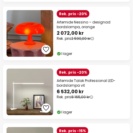
Rek. pris -20%
Artemide Nessino – designad
bordslampa, orange
2 072,00 kr
Rek. pris
2 590,00 kr
I lager
Rek. pris -20%
Artemide Talak Professional LED-
bordslampa vit
6 532,00 kr
Rek. pris
8 165,00 kr
I lager
Rek. pris -15%