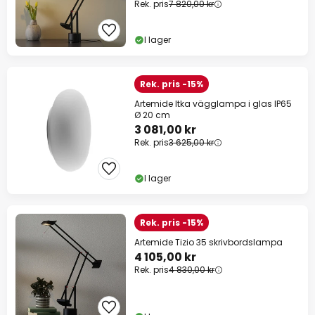
Rek. pris
7 820,00 kr
I lager
Rek. pris -15%
Artemide Itka vägglampa i glas IP65
Ø 20 cm
3 081,00 kr
Rek. pris
3 625,00 kr
I lager
Rek. pris -15%
Artemide Tizio 35 skrivbordslampa
4 105,00 kr
Rek. pris
4 830,00 kr