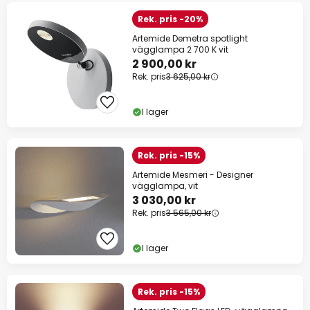
Rek. pris -20%
Artemide Demetra spotlight
vägglampa 2 700 K vit
2 900,00 kr
Rek. pris
3 625,00 kr
I lager
Rek. pris -15%
Artemide Mesmeri - Designer
vägglampa, vit
3 030,00 kr
Rek. pris
3 565,00 kr
I lager
Rek. pris -15%