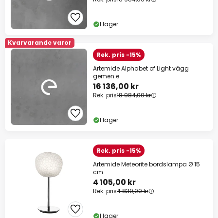
I lager
Kvarvarande varor
Rek. pris -15%
Artemide Alphabet of Light vägg
gemen e
16 136,00 kr
Rek. pris
18 984,00 kr
I lager
Rek. pris -15%
Artemide Meteorite bordslampa Ø 15
cm
4 105,00 kr
Rek. pris
4 830,00 kr
I lager