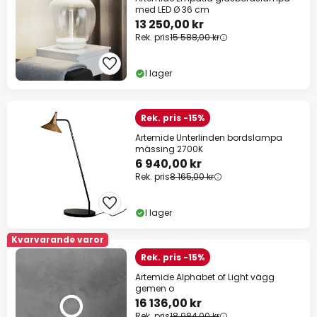
med LED Ø 36 cm
13 250,00 kr
Rek. pris
15 588,00 kr
I lager
Rek. pris -15%
Artemide Unterlinden bordslampa
mässing 2700K
6 940,00 kr
Rek. pris
8 165,00 kr
I lager
Kvarvarande varor
Rek. pris -15%
Artemide Alphabet of Light vägg
gemen o
16 136,00 kr
Rek. pris
18 984,00 kr