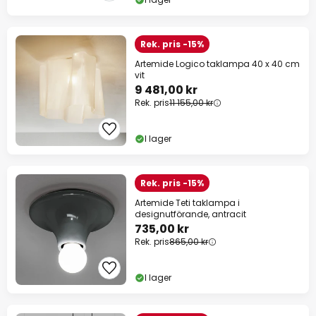
Rek. pris -15%
Artemide Logico taklampa 40 x 40 cm
vit
9 481,00 kr
Rek. pris
11 155,00 kr
I lager
Rek. pris -15%
Artemide Teti taklampa i
designutförande, antracit
735,00 kr
Rek. pris
865,00 kr
I lager