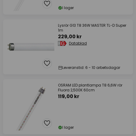
I lager
Lysrör G13 T8 36W MASTER TL-D Super
1m
229,00 kr
Datablad
Leveranstid: 6 - 10 arbetsdagar
OSRAM LED plantlampa T8 6,6W rör
Fluora 2,500K 60cm
119,00 kr
I lager