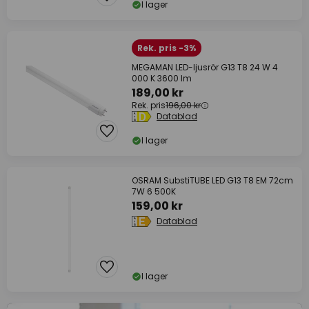
I lager
Rek. pris -3%
MEGAMAN LED-ljusrör G13 T8 24 W 4
000 K 3600 lm
189,00 kr
Rek. pris
196,00 kr
Datablad
I lager
OSRAM SubstiTUBE LED G13 T8 EM 72cm
7W 6 500K
159,00 kr
Datablad
I lager