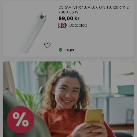
OSRAM lysrör LUMILUX, G13 T8, 120 cm 2
700 K 36 W
99,00 kr
Datablad
I lager