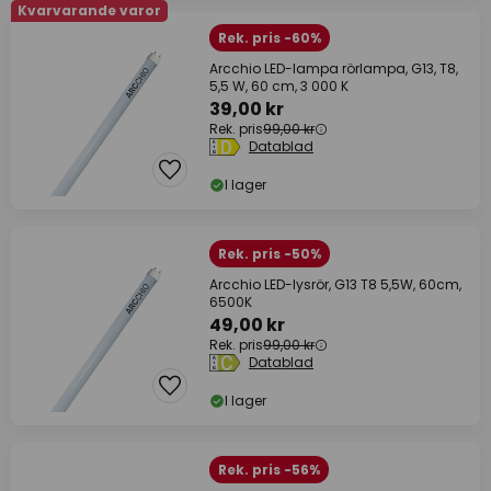
Kvarvarande varor
Rek. pris -60%
Arcchio LED-lampa rörlampa, G13, T8,
5,5 W, 60 cm, 3 000 K
39,00 kr
Rek. pris
99,00 kr
Datablad
I lager
Rek. pris -50%
Arcchio LED-lysrör, G13 T8 5,5W, 60cm,
6500K
49,00 kr
Rek. pris
99,00 kr
Datablad
I lager
Rek. pris -56%