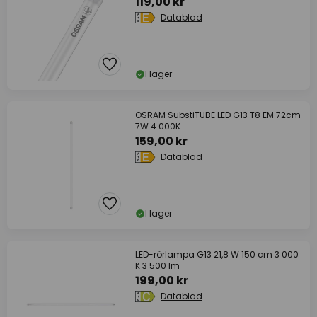
119,00 kr
Datablad
I lager
OSRAM SubstiTUBE LED G13 T8 EM 72cm
7W 4 000K
159,00 kr
Datablad
I lager
LED-rörlampa G13 21,8 W 150 cm 3 000
K 3 500 lm
199,00 kr
Datablad