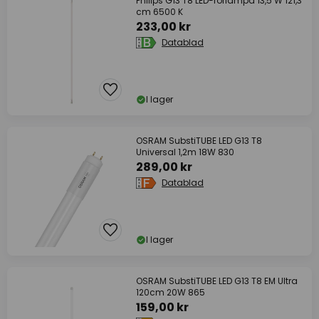
Philips G13 T8 LED-rörlampa 13,5 W 121,3
cm 6500 K
233,00 kr
Datablad
I lager
OSRAM SubstiTUBE LED G13 T8
Universal 1,2m 18W 830
289,00 kr
Datablad
I lager
OSRAM SubstiTUBE LED G13 T8 EM Ultra
120cm 20W 865
159,00 kr