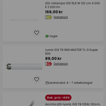
LED-rörlampa G13 15,6 W 120 cm 4 000
K 2 500 lm
159,00 kr
Datablad
I lager
Lysrör G13 T8 18W MASTER TL-D Super
830
89,00 kr
Datablad
Leveranstid: 4 - 7 arbetsdagar
Rek. pris -44%
Arcchio LED-lysrör, G13 T8 11,5W, 120cm,