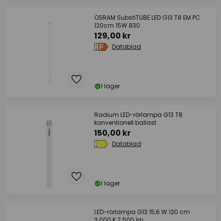
OSRAM SubstiTUBE LED G13 T8 EM PC
120cm 15W 830
129,00 kr
Datablad
I lager
Radium LED-rörlampa G13 T8
konventionell ballast
150,00 kr
Datablad
I lager
LED-rörlampa G13 15,6 W 120 cm
3 000 K 2 500 lm