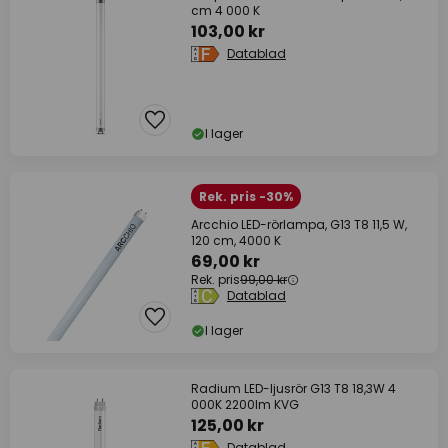
cm 4 000 K
103,00 kr
Datablad
I lager
Rek. pris -30%
Arcchio LED-rörlampa, G13 T8 11,5 W,
120 cm, 4000 K
69,00 kr
Rek. pris
99,00 kr
Datablad
I lager
Radium LED-ljusrör G13 T8 18,3W 4
000K 2200lm KVG
125,00 kr
Datablad