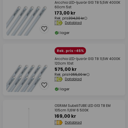
Arcchio LED-ljusrör G13 T8 5,5W 4000K
60cm 5st
173,00 kr
Rek. pris
394,00 kr
Datablad
I lager
Rek. pris -45%
Arcchio LED-ljusrör G13 T8 11,5W 4000K
120cm 10st
575,00 kr
Rek. pris
1 055,00 kr
Datablad
I lager
OSRAM SubstiTUBE LED G13 T8 EM
105cm 11,6W 6 500K
169,00 kr
Datablad