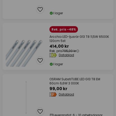
I lager
Rek. pris -48%
Arcchio LED-ljusrör G13 T8 11,5W 6500K
120cm 5st
414,00 kr
Rek. pris
795,00 kr
Datablad
I lager
OSRAM SubstiTUBE LED G13 T8 EM
60cm 6,6W 3 000K
99,00 kr
Datablad
Leveranstid: 6 - 10 arbetsdagar