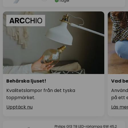
I lager
Behärska ljuset!
Vad be
Kvalitetslampor från det tyska
Använd
toppmärket.
på ett 
Upptäck nu
Läs me
Philips G13 T8 LED-rörlampa 6W 45,2