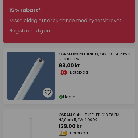
15 % rabatt*
Missa aldrig ett erbjudande med nyhetsbrevet.
Registrera dig nu
OSRAM lysrör LUMILUX, G13 T8, 150 cm 6
500 K 58 W
99,00 kr
Datablad
I lager
OSRAM SubstiTUBE LED G13 T8 EM
43,8cm 5,4W 4 000K
129,00 kr
Datablad