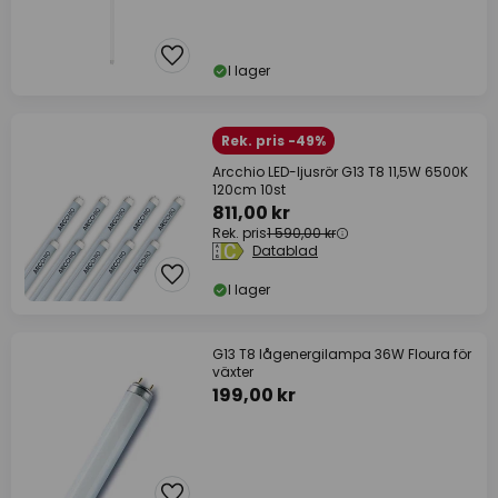
I lager
Rek. pris -49%
Arcchio LED-ljusrör G13 T8 11,5W 6500K
120cm 10st
811,00 kr
Rek. pris
1 590,00 kr
Datablad
I lager
G13 T8 lågenergilampa 36W Floura för
växter
199,00 kr