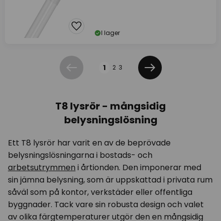
I lager
Sidan
1
2
3
Föregående
Nästa
T8 lysrör - mångsidig
belysningslösning
Ett T8 lysrör har varit en av de beprövade
belysningslösningarna i bostads- och
arbetsutrymmen
i årtionden. Den imponerar med
sin jämna belysning, som är uppskattad i privata rum
såväl som på kontor, verkstäder eller offentliga
byggnader. Tack vare sin robusta design och valet
av olika färgtemperaturer utgör den en mångsidig