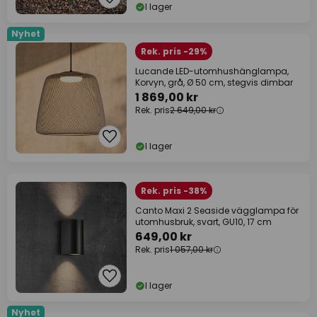
I lager
Nyhet
Rek. pris -29%
Lucande LED-utomhushänglampa,
Korvyn, grå, Ø 50 cm, stegvis dimbar
1 869,00 kr
Rek. pris
2 649,00 kr
I lager
Rek. pris -38%
Canto Maxi 2 Seaside vägglampa för
utomhusbruk, svart, GU10, 17 cm
649,00 kr
Rek. pris
1 057,00 kr
I lager
Nyhet