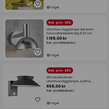
I lager
Rek. pris -36%
Utomhus vägglampa Arki krom
havsvattenbeständig Ø 20 cm
1 199,00 kr
Rek. pris
1 892,00 kr
I lager
Rek. pris -26%
LED solcellsdriven
utomhusvägglampa Justina,
antracit, sensor, metall
659,00 kr
Rek. pris
890,00 kr
I lager