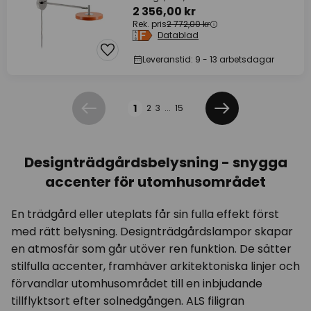
2 356,00 kr
Rek. pris
2 772,00 kr
Datablad
Leveranstid: 9 - 13 arbetsdagar
Sidan
1
2
3
...
15
Föregående
Nästa
Designträdgårdsbelysning - snygga
accenter för utomhusområdet
En trädgård eller uteplats får sin fulla effekt först
med rätt belysning. Designträdgårdslampor skapar
en atmosfär som går utöver ren funktion. De sätter
stilfulla accenter, framhäver arkitektoniska linjer och
förvandlar utomhusområdet till en inbjudande
tillflyktsort efter solnedgången. ALS filigran