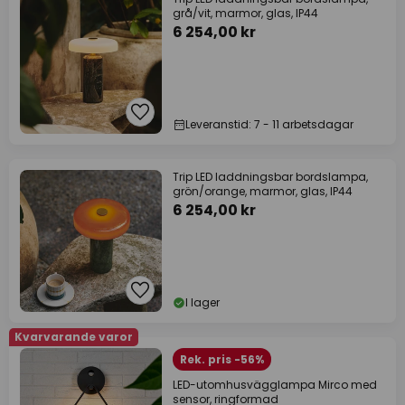
grå/vit, marmor, glas, IP44
6 254,00 kr
Leveranstid: 7 - 11 arbetsdagar
Trip LED laddningsbar bordslampa,
grön/orange, marmor, glas, IP44
6 254,00 kr
I lager
Kvarvarande varor
Rek. pris -56%
LED-utomhusvägglampa Mirco med
sensor, ringformad