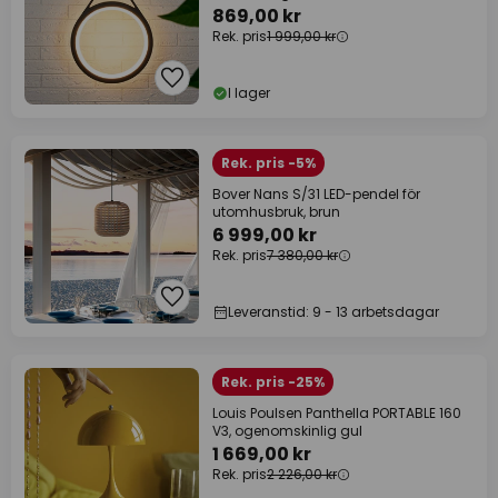
869,00 kr
Rek. pris
1 999,00 kr
I lager
Rek. pris -5%
Bover Nans S/31 LED-pendel för
utomhusbruk, brun
6 999,00 kr
Rek. pris
7 380,00 kr
Leveranstid: 9 - 13 arbetsdagar
Rek. pris -25%
Louis Poulsen Panthella PORTABLE 160
V3, ogenomskinlig gul
1 669,00 kr
Rek. pris
2 226,00 kr