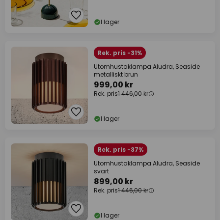
I lager
Rek. pris -31%
Utomhustaklampa Aludra, Seaside
metalliskt brun
999,00 kr
Rek. pris
1 446,00 kr
I lager
Rek. pris -37%
Utomhustaklampa Aludra, Seaside
svart
899,00 kr
Rek. pris
1 446,00 kr
I lager