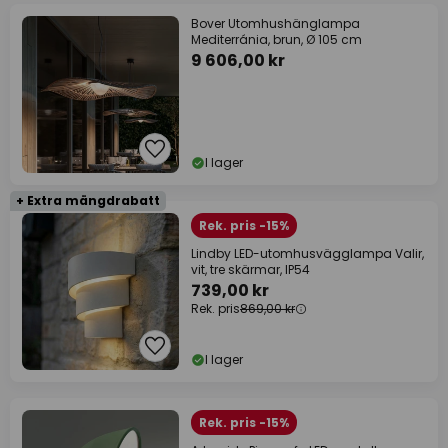
Bover Utomhushänglampa
Mediterránia, brun, Ø 105 cm
9 606,00 kr
I lager
+ Extra mängdrabatt
Rek. pris -15%
Lindby LED-utomhusvägglampa Valir,
vit, tre skärmar, IP54
739,00 kr
Rek. pris
869,00 kr
I lager
Rek. pris -15%