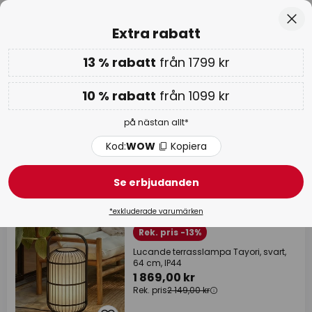
Betygsatt som 'Bra' på Trustpilot
Hoppa
Stä
Extra rabatt
till
innehållet
13 % rabatt
från 1799 kr
Extra rabatt: 10 % från 1099 kr eller 13 % från 1799 kr
-
på nästan allt
Kod:
WOW
Kopiera
10 % rabatt
från 1099 kr
WOW-veckan:
upp till -70 % >
på nästan allt*
Utomhusdesign-lampor
Kod:
WOW
Kopiera
Se erbjudanden
873 produkter
Filter
*exkluderade varumärken
+ Extra mängdrabatt
Rek. pris -13%
Lucande terrasslampa Tayori, svart,
64 cm, IP44
1 869,00 kr
Rek. pris
2 149,00 kr