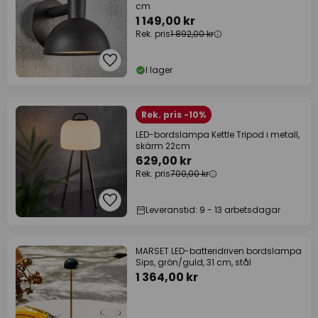
cm
1 149,00 kr
Rek. pris
1 892,00 kr
I lager
Rek. pris -10%
LED-bordslampa Kettle Tripod i metall,
skärm 22cm
629,00 kr
Rek. pris
700,00 kr
Leveranstid: 9 - 13 arbetsdagar
MARSET LED-batteridriven bordslampa
Sips, grön/guld, 31 cm, stål
1 364,00 kr