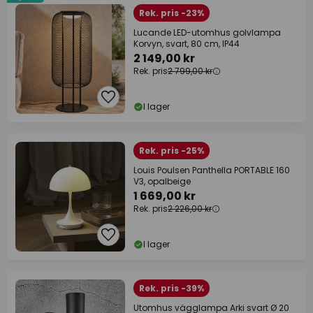
Rek. pris -23%
Lucande LED-utomhus golvlampa
Korvyn, svart, 80 cm, IP44
2 149,00 kr
Rek. pris
2 799,00 kr
I lager
Rek. pris -25%
Louis Poulsen Panthella PORTABLE 160
V3, opalbeige
1 669,00 kr
Rek. pris
2 226,00 kr
I lager
Rek. pris -39%
Utomhus vägglampa Arki svart Ø 20