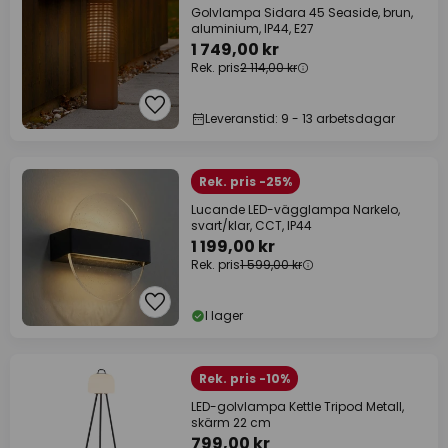
Golvlampa Sidara 45 Seaside, brun,
aluminium, IP44, E27
1 749,00 kr
Rek. pris
2 114,00 kr
Leveranstid: 9 - 13 arbetsdagar
Rek. pris -25%
Lucande LED-vägglampa Narkelo,
svart/klar, CCT, IP44
1 199,00 kr
Rek. pris
1 599,00 kr
I lager
Rek. pris -10%
LED-golvlampa Kettle Tripod Metall,
skärm 22 cm
799,00 kr