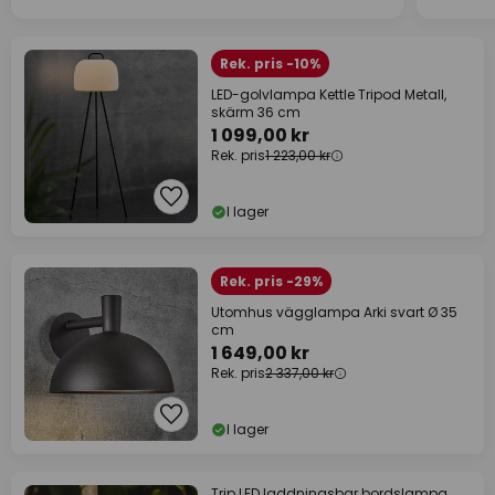
Rek. pris -10%
LED-golvlampa Kettle Tripod Metall,
skärm 36 cm
1 099,00 kr
Rek. pris
1 223,00 kr
I lager
Rek. pris -29%
Utomhus vägglampa Arki svart Ø 35
cm
1 649,00 kr
Rek. pris
2 337,00 kr
I lager
Trip LED laddningsbar bordslampa,