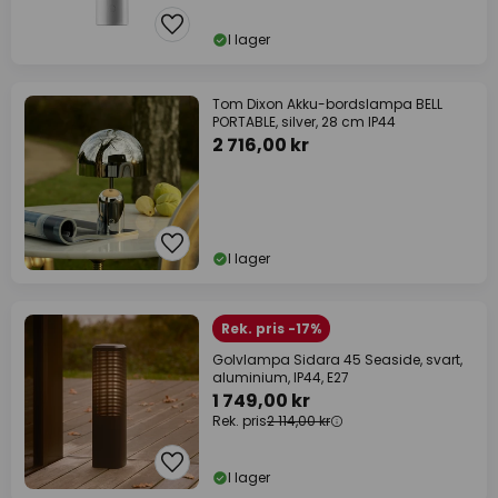
I lager
Tom Dixon Akku-bordslampa BELL
PORTABLE, silver, 28 cm IP44
2 716,00 kr
I lager
Rek. pris -17%
Golvlampa Sidara 45 Seaside, svart,
aluminium, IP44, E27
1 749,00 kr
Rek. pris
2 114,00 kr
I lager