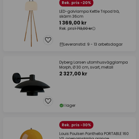
Rek. pris -20%
LED-golvlampa Kettle Tripod trä,
skärm 36cm
1 369,00 kr
Rek. pris
1 713,00 kr
Leveranstid: 9 - 13 arbetsdagar
Dyberg Larsen utomhusvägglampa
Morph, Ø 30 cm, svart, metall
2 327,00 kr
I lager
Rek. pris -30%
Louis Poulsen Panthella PORTABLE 160
V3, ogenomskinlig orange