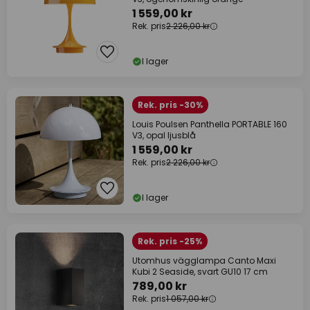
1 559,00 kr
Rek. pris
2 226,00 kr
I lager
Rek. pris -30%
Louis Poulsen Panthella PORTABLE 160
V3, opal ljusblå
1 559,00 kr
Rek. pris
2 226,00 kr
I lager
Rek. pris -25%
Utomhus vägglampa Canto Maxi
Kubi 2 Seaside, svart GU10 17 cm
789,00 kr
Rek. pris
1 057,00 kr