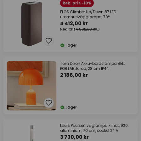
Rek. pris -10%
FLOS Climber Up/Down 87 LED-
utomhusvägglampa, 70°
4 412,00 kr
Rek. pris
4 902,00 kr
I lager
Tom Dixon Akku-bordslampa BELL
PORTABLE, röd, 28 cm IP44
2 186,00 kr
I lager
Louis Poulsen väglampa Flindt, 930,
aluminium, 70 cm, sockel 24 V
3 730,00 kr