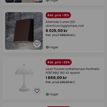
I lager
Rek. pris -15%
Artemide Cuneo LED-
utomhusvägglampa, rost
6 025,00 kr
Rek. pris
7 088,00 kr
I lager
Rek. pris -25%
Louis Poulsen batterilampa Panthella
PORTABLE 160 V3 opalvit
1 669,00 kr
Rek. pris
2 226,00 kr
I lager