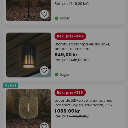
Rek. pris
1 749,00 kr
I lager
Rek. pris -34%
Utomhustaklampa Aludra, IP54,
antracit, aluminium
949,00 kr
Rek. pris
1 446,00 kr
I lager
Nyhet
Rek. pris -38%
Lucande LED-solcellslampa med
jordspett, Faylen, salviagrön, IP65
1 069,00 kr
Rek. pris
1 749,00 kr