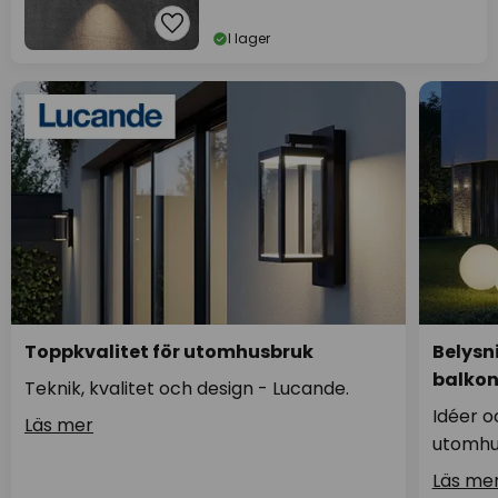
I lager
Toppkvalitet för utomhusbruk
Belysn
balko
Teknik, kvalitet och design - Lucande.
Idéer o
Läs mer
utomhu
Läs me