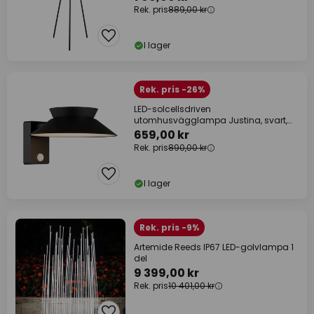
Rek. pris
889,00 kr
I lager
Rek. pris -26%
LED-solcellsdriven
utomhusvägglampa Justina, svart,
sensor, metall
659,00 kr
Rek. pris
890,00 kr
I lager
Rek. pris -9%
Artemide Reeds IP67 LED-golvlampa 1
del
9 399,00 kr
Rek. pris
10 401,00 kr