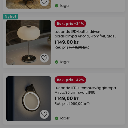
I lager
Nyhet
Rek. pris -34%
Lucande LED-batteridriven
bordslampa Anoria, krom/vit, glas
IP44 USB
1 149,00 kr
Rek. pris
1 749,00 kr
I lager
Rek. pris -42%
Lucande LED-utomhusvägglampa
Mirco, 30 cm, svart, IP65
1 149,00 kr
Rek. pris
1 999,00 kr
I lager