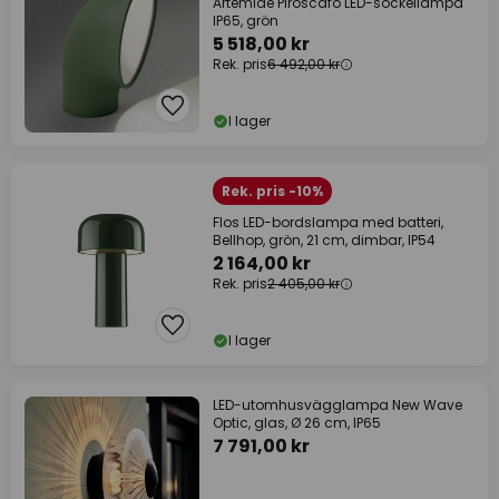
Artemide Piroscafo LED-sockellampa
IP65, grön
5 518,00 kr
Rek. pris
6 492,00 kr
I lager
Rek. pris -10%
Flos LED-bordslampa med batteri,
Bellhop, grön, 21 cm, dimbar, IP54
2 164,00 kr
Rek. pris
2 405,00 kr
I lager
LED-utomhusvägglampa New Wave
Optic, glas, Ø 26 cm, IP65
7 791,00 kr