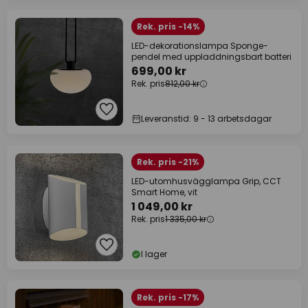
Rek. pris -14%
LED-dekorationslampa Sponge-
pendel med uppladdningsbart batteri
699,00 kr
Rek. pris
812,00 kr
Leveranstid: 9 - 13 arbetsdagar
Rek. pris -21%
LED-utomhusvägglampa Grip, CCT
Smart Home, vit
1 049,00 kr
Rek. pris
1 335,00 kr
I lager
Rek. pris -17%