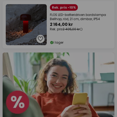
Rek. pris -10%
FLOS LED-batteridriven bordslampa
Bellhop, röd, 21 cm, dimbar, IP54
2 164,00 kr
Rek. pris
2 405,00 kr
I lager