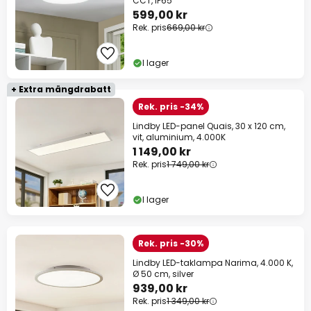
CCT, IP65
599,00 kr
Rek. pris
669,00 kr
I lager
+ Extra mängdrabatt
Rek. pris -34%
Lindby LED-panel Quais, 30 x 120 cm,
vit, aluminium, 4.000K
1 149,00 kr
Rek. pris
1 749,00 kr
I lager
Rek. pris -30%
Lindby LED-taklampa Narima, 4.000 K,
Ø 50 cm, silver
939,00 kr
Rek. pris
1 349,00 kr