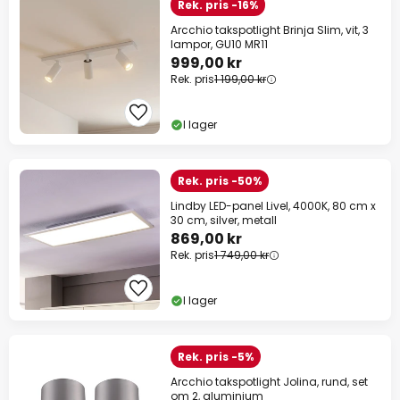
Rek. pris -16%
Arcchio takspotlight Brinja Slim, vit, 3
lampor, GU10 MR11
999,00 kr
Rek. pris
1 199,00 kr
I lager
Rek. pris -50%
Lindby LED-panel Livel, 4000K, 80 cm x
30 cm, silver, metall
869,00 kr
Rek. pris
1 749,00 kr
I lager
Rek. pris -5%
Arcchio takspotlight Jolina, rund, set
om 2, aluminium