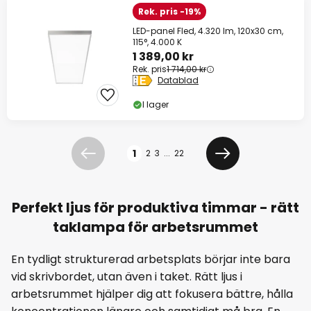
Rek. pris -19%
LED-panel Fled, 4.320 lm, 120x30 cm,
115°, 4.000 K
1 389,00 kr
Rek. pris
1 714,00 kr
Datablad
I lager
Sidan
1
2
3
...
22
Föregående
Nästa
Perfekt ljus för produktiva timmar - rätt
taklampa för arbetsrummet
En tydligt strukturerad arbetsplats börjar inte bara
vid skrivbordet, utan även i taket. Rätt ljus i
arbetsrummet hjälper dig att fokusera bättre, hålla