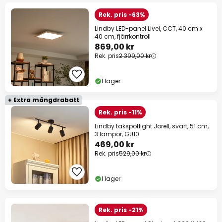
Rek. pris -63%
Lindby LED-panel Livel, CCT, 40 cm x
40 cm, fjärrkontroll
869,00 kr
Rek. pris
2 399,00 kr
I lager
+ Extra mängdrabatt
Rek. pris -11%
Lindby takspotlight Jorell, svart, 51 cm,
3 lampor, GU10
469,00 kr
Rek. pris
529,00 kr
I lager
Rek. pris -21%