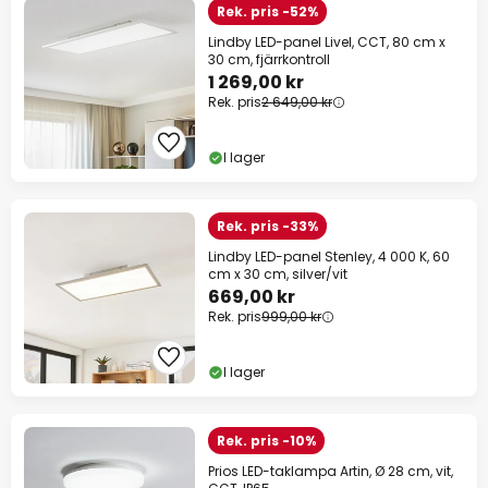
Rek. pris -52%
Lindby LED-panel Livel, CCT, 80 cm x
30 cm, fjärrkontroll
1 269,00 kr
Rek. pris
2 649,00 kr
I lager
Rek. pris -33%
Lindby LED-panel Stenley, 4 000 K, 60
cm x 30 cm, silver/vit
669,00 kr
Rek. pris
999,00 kr
I lager
Rek. pris -10%
Prios LED-taklampa Artin, Ø 28 cm, vit,