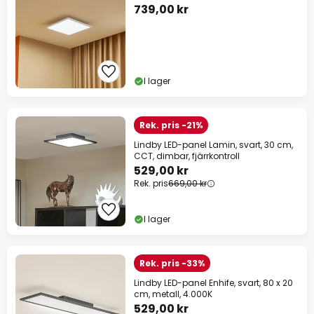
739,00 kr
I lager
Rek. pris -21%
Lindby LED-panel Lamin, svart, 30 cm,
CCT, dimbar, fjärrkontroll
529,00 kr
Rek. pris
669,00 kr
I lager
Rek. pris -33%
Lindby LED-panel Enhife, svart, 80 x 20
cm, metall, 4.000K
529,00 kr