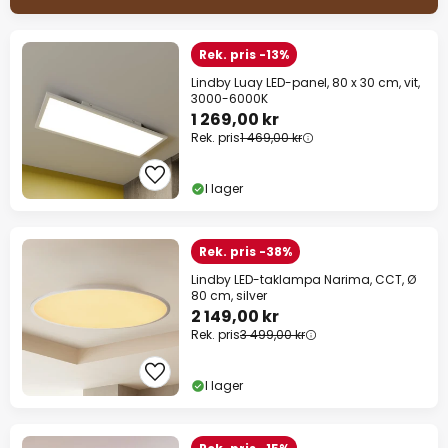
Rek. pris -13%
Lindby Luay LED-panel, 80 x 30 cm, vit,
3000-6000K
1 269,00 kr
Rek. pris
1 469,00 kr
I lager
Rek. pris -38%
Lindby LED-taklampa Narima, CCT, Ø
80 cm, silver
2 149,00 kr
Rek. pris
3 499,00 kr
I lager