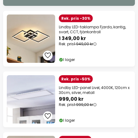
Rek. pris -30%
Lindby LED-taklampa Fjardo, kantig,
svart, CCT, fjärrkontroll
1 349,00 kr
Rek. pris
1 949,00 kr
I lager
Rek. pris -50%
Lindby LED-panel Livel, 4000K, 120cm x
30cm, silver, metall
999,00 kr
Rek. pris
1 999,00 kr
I lager