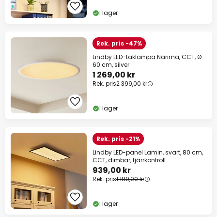
I lager
Rek. pris -47%
Lindby LED-taklampa Narima, CCT, Ø
60 cm, silver
1 269,00 kr
Rek. pris
2 399,00 kr
I lager
Rek. pris -21%
Lindby LED-panel Lamin, svart, 80 cm,
CCT, dimbar, fjärrkontroll
939,00 kr
Rek. pris
1 199,00 kr
I lager