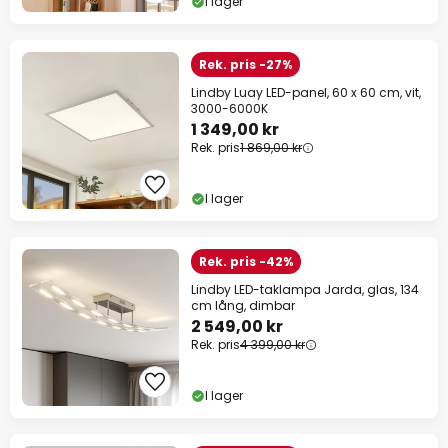
I lager
Rek. pris -27%
Lindby Luay LED-panel, 60 x 60 cm, vit,
3000-6000K
1 349,00 kr
Rek. pris
1 869,00 kr
I lager
Rek. pris -42%
Lindby LED-taklampa Jarda, glas, 134
cm lång, dimbar
2 549,00 kr
Rek. pris
4 399,00 kr
I lager