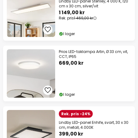
Lindby LED-panel Stenley, 4 000 K, 120
cm x 30 cm, silver/vit
1 149,00 kr
Rek. pris
1 469,00 kr
I lager
Prios LED-taklampa Artin, Ø 33 cm, vit,
CCT, IP65
669,00 kr
I lager
Rek. pris -24%
Lindby LED-panel Enhife, svart, 30 x 30
cm, metall, 4.000K
399,00 kr