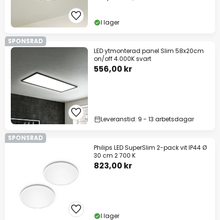
I lager
SPONSRAD
LED ytmonterad panel Slim 58x20cm
on/off 4.000K svart
556,00 kr
Leveranstid: 9 - 13 arbetsdagar
SPONSRAD
Philips LED SuperSlim 2-pack vit IP44 Ø
30 cm 2 700 K
823,00 kr
I lager