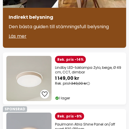
Indirekt belysning
Den bästa guiden till stämningsfull belysning
Läs mer
Rek. pris -14%
Lindby LED-taklampa Zylo, beige, Ø 49
cm, CCT, dimbar
1 149,00 kr
Rek. pris
1 349,00 kr
I lager
SPONSRAD
Rek. pris -9%
Paulmann Atria Shine Panel on/off
svart 830 Ø19cm