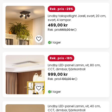
Rek. pris -29%
Lindby takspotlight Jorell, svart, 20 cm,
svart, 4 lampor.
469,00 kr
Rek. pris
669,00 kr
I lager
Rek. pris -16%
Lindby LED-panel Lamin, vit, 80 cm,
CCT, dimbar, fjärrkontroll
999,00 kr
Rek. pris
1 199,00 kr
I lager
Lindby LED-panel Lamin, vit, 40 cm,
CCT, dimbar, fjärrkontroll