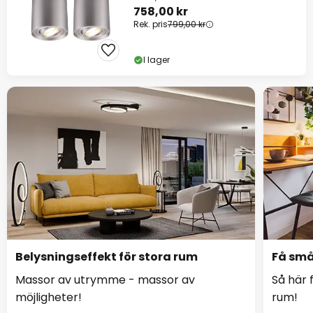
758,00 kr
Rek. pris
799,00 kr
I lager
Belysningseffekt för stora rum
Få små
Massor av utrymme - massor av
Så här 
möjligheter!
rum!