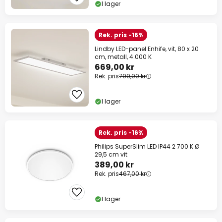
I lager
Rek. pris -16%
Lindby LED-panel Enhife, vit, 80 x 20
cm, metall, 4.000 K
669,00 kr
Rek. pris
799,00 kr
I lager
Rek. pris -16%
Philips SuperSlim LED IP44 2 700 K Ø
29,5 cm vit
389,00 kr
Rek. pris
467,00 kr
I lager