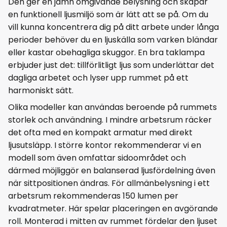
Den ger en jämn omgivande belysning och skapar
en funktionell ljusmiljö som är lätt att se på. Om du
vill kunna koncentrera dig på ditt arbete under långa
perioder behöver du en ljuskälla som varken bländar
eller kastar obehagliga skuggor. En bra taklampa
erbjuder just det: tillförlitligt ljus som underlättar det
dagliga arbetet och lyser upp rummet på ett
harmoniskt sätt.
Olika modeller kan användas beroende på rummets
storlek och användning. I mindre arbetsrum räcker
det ofta med en kompakt armatur med direkt
ljusutsläpp. I större kontor rekommenderar vi en
modell som även omfattar sidoområdet och
därmed möjliggör en balanserad ljusfördelning även
när sittpositionen ändras. För allmänbelysning i ett
arbetsrum rekommenderas 150 lumen per
kvadratmeter. Här spelar placeringen en avgörande
roll. Monterad i mitten av rummet fördelar den ljuset