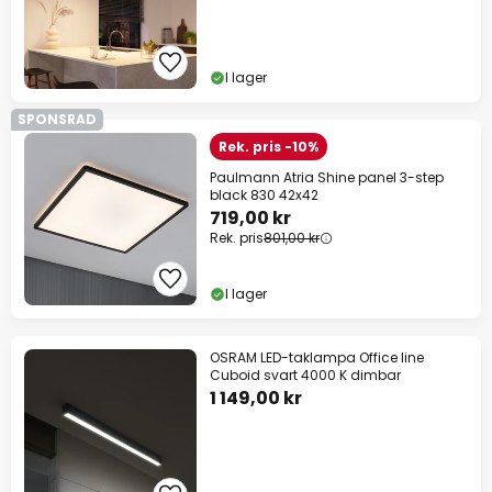
I lager
SPONSRAD
Rek. pris -10%
Paulmann Atria Shine panel 3-step
black 830 42x42
719,00 kr
Rek. pris
801,00 kr
I lager
OSRAM LED-taklampa Office line
Cuboid svart 4000 K dimbar
1 149,00 kr