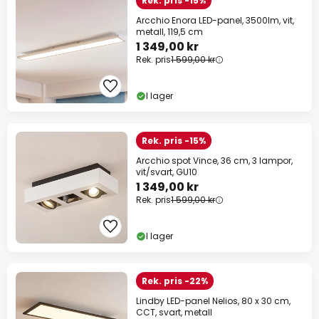
Rek. pris -15%
Arcchio Enora LED-panel, 3500lm, vit,
metall, 119,5 cm
1 349,00 kr
Rek. pris
1 599,00 kr
I lager
Rek. pris -15%
Arcchio spot Vince, 36 cm, 3 lampor,
vit/svart, GU10
1 349,00 kr
Rek. pris
1 599,00 kr
I lager
Rek. pris -22%
Lindby LED-panel Nelios, 80 x 30 cm,
CCT, svart, metall