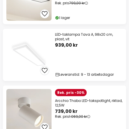
Rek. pris
799,00 kr
I lager
LED-taklampa Tava A, 98x20 cm,
plast, vit
939,00 kr
Leveranstid: 9 - 13 arbetsdagar
Rek. pris -30%
Arcchio Thabo LED-takspotlight, riktad,
12,5W
739,00 kr
Rek. pris
1 069,00 kr