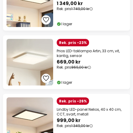
1 349,00 kr
Rek. pris
1 749,00 kr
I lager
Rek. pris -23%
Prios LED-taklampa Artin, 33 cm, vit,
kantig, sensor
669,00 kr
Rek. pris
869,00 kr
I lager
Rek. pris -26%
Lindby LED-panel Nelios, 40 x 40 cm,
CCT, svart, metall
999,00 kr
Rek. pris
1 349,00 kr