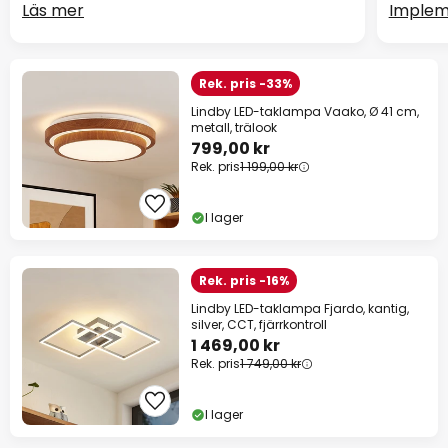
Läs mer
Implem
Rek. pris -33%
Lindby LED-taklampa Vaako, Ø 41 cm,
metall, trälook
799,00 kr
Rek. pris
1 199,00 kr
I lager
Rek. pris -16%
Lindby LED-taklampa Fjardo, kantig,
silver, CCT, fjärrkontroll
1 469,00 kr
Rek. pris
1 749,00 kr
I lager