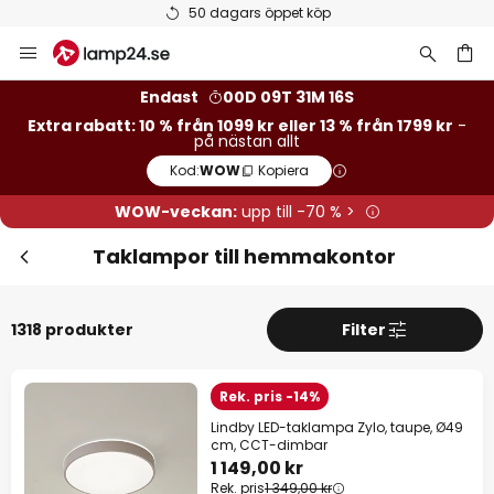
Betygsatt som 'Bra' på Trustpilot
Hoppa
till
innehållet
Endast
00D 09T 31M 14S
Stä
Extra rabatt: 10 % från 1099 kr eller 13 % från 1799 kr
-
Extra rabatt
på nästan allt
Kod:
WOW
Kopiera
13 % rabatt
från 1799 kr
WOW-veckan:
upp till -70 % >
10 % rabatt
från 1099 kr
Taklampor till hemmakontor
på nästan allt*
Kod:
WOW
Kopiera
1318 produkter
Filter
Se erbjudanden
Rek. pris -14%
*exkluderade varumärken
Lindby LED-taklampa Zylo, taupe, Ø49
cm, CCT-dimbar
1 149,00 kr
Rek. pris
1 349,00 kr