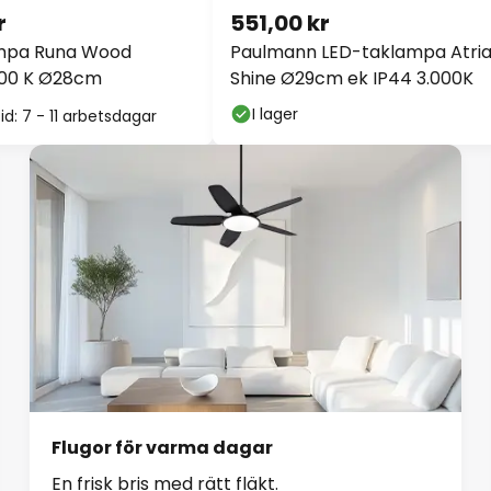
r
551,00 kr
mpa Runa Wood
Paulmann LED-taklampa Atri
000 K Ø28cm
Shine Ø29cm ek IP44 3.000K
I lager
id: 7 - 11 arbetsdagar
Flugor för varma dagar
En frisk bris med rätt fläkt.