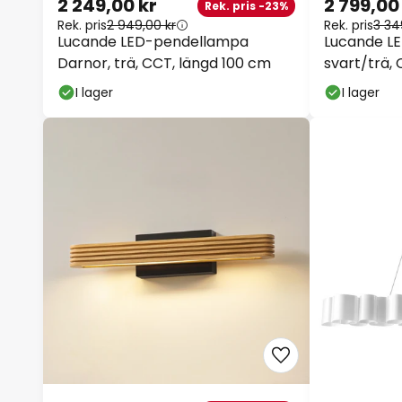
2 249,00 kr
2 799,00
Rek. pris -23%
Rek. pris
2 949,00 kr
Rek. pris
3 34
Lucande LED-pendellampa
Lucande L
Darnor, trä, CCT, längd 100 cm
svart/trä,
I lager
I lager