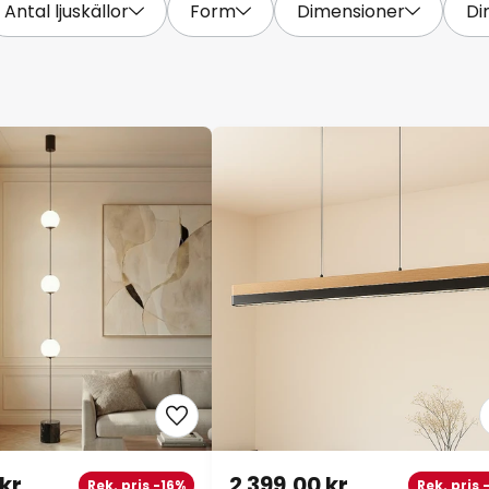
Antal ljuskällor
Form
Dimensioner
Di
 kr
2 399,00 kr
Rek. pris -16%
Rek. pris 