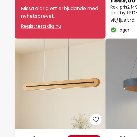
1 869,00
Rek. pris
2 14
Missa aldrig ett erbjudande med
Lindby LED
nyhetsbrevet.
vit/ljus tr
Registrera dig nu
I lager