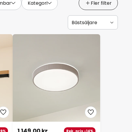
mbar
Kategori
Fler filter
1 149,00 kr
-9%
Rek. pris -14%