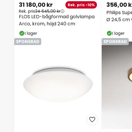
31 180,00 kr
356,00 k
Rek. pris -10%
Rek. pris
34 645,00 kr
Philips Sup
FLOS LED-bågformad golvlampa
Ø 24,5 cm 
Arco, krom, höjd 240 cm
I lager
I lager
SPONSRAD
SPONSRAD