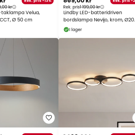
 kr
869,00 kr
Rek. pris -13%
Rek. pris -
9,00 kr
Rek. pris
1 199,00 kr
-taklampa Velua,
Lindby LED-batteridriven
ä, CCT, Ø 50 cm
bordslampa Nevijo, krom, Ø20
cm, USB, dimmer
I lager