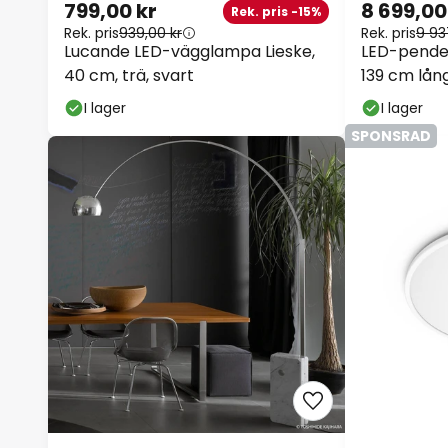
799,00 kr
8 699,00
Rek. pris -15%
Rek. pris
939,00 kr
Rek. pris
9 93
Lucande LED-vägglampa Lieske,
LED-pende
40 cm, trä, svart
139 cm lån
I lager
I lager
SPONSRAD