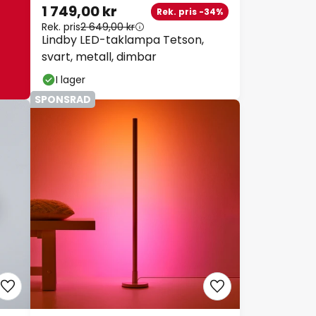
1 749,00 kr
Rek. pris -34%
Rek. pris
2 649,00 kr
Lindby LED-taklampa Tetson,
svart, metall, dimbar
I lager
SPONSRAD