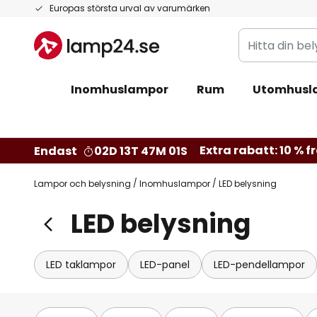
Hoppa
Europas största urval av varumärken
till
Hitta
innehållet
din
belysning
Inomhuslampor
Rum
Utomhusl
Extra rabatt: 10 % fr
Endast
02D 13T 47M 00S
Lampor och belysning
Inomhuslampor
LED belysning
LED belysning
LED taklampor
LED-panel
LED-pendellampor