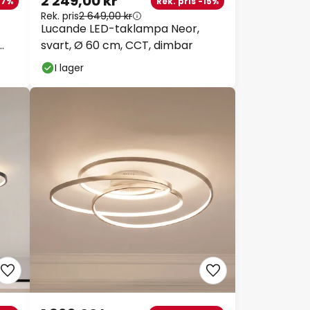
2 249,00 kr
27%
Rek. pris -15%
Rek. pris
2 649,00 kr
Lucande LED-taklampa Neor,
svart, Ø 60 cm, CCT, dimbar
I lager