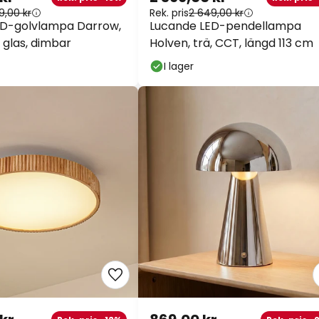
9,00 kr
Rek. pris
2 649,00 kr
ED-golvlampa Darrow,
Lucande LED-pendellampa
 glas, dimbar
Holven, trä, CCT, längd 113 cm
I lager