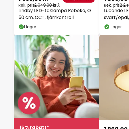
Rek. pris
2 949,00 kr
Rek. pris
2 24
Lindby LED-taklampa Rebeka, Ø
Lucande L
50 cm, CCT, fjärrkontroll
svart/opal,
I lager
I lager
15 % rabatt*