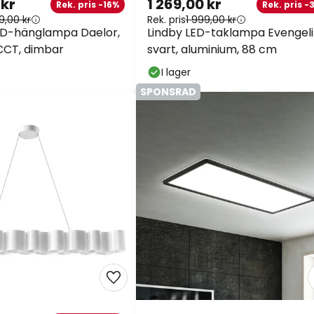
 kr
1 269,00 kr
Rek. pris -16%
Rek. pris -
9,00 kr
Rek. pris
1 999,00 kr
ED-hänglampa Daelor,
Lindby LED-taklampa Evengeli
 CCT, dimbar
svart, aluminium, 88 cm
I lager
SPONSRAD