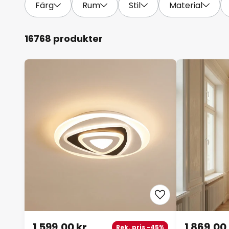
Färg
Rum
Stil
Material
16768 produkter
1 599,00 kr
1 869,00
Rek. pris -45%