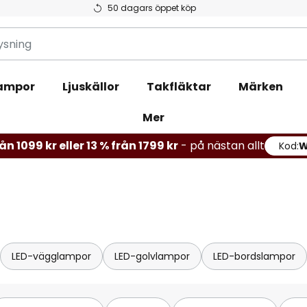
50 dagars öppet köp
ampor
Ljuskällor
Takfläktar
Märken
Mer
ån 1099 kr eller 13 % från 1799 kr
- på nästan allt
Kod:
LED-vägglampor
LED-golvlampor
LED-bordslampor