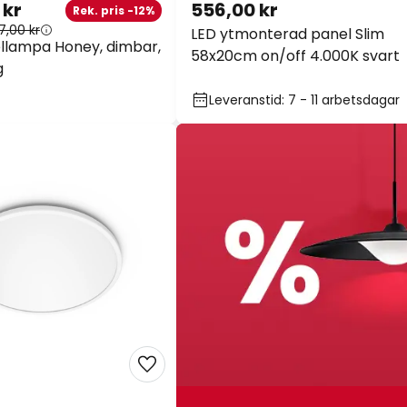
 kr
556,00 kr
Rek. pris -12%
7,00 kr
LED ytmonterad panel Slim
llampa Honey, dimbar,
58x20cm on/off 4.000K svart
g
Leveranstid: 7 - 11 arbetsdagar