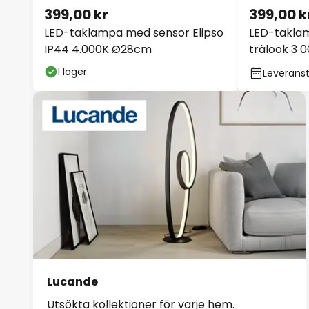
399,00 kr
399,00 k
LED-taklampa med sensor Elipso
LED-takla
IP44 4.000K Ø28cm
trälook 3 
I lager
Leveranst
Lucande
Utsökta kollektioner för varje hem.