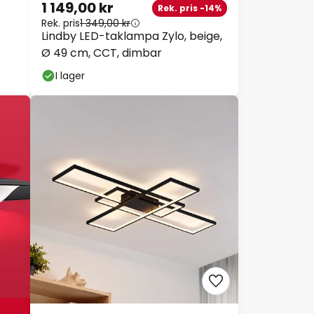
1 149,00 kr
Rek. pris -14%
Rek. pris
1 349,00 kr
Lindby LED-taklampa Zylo, beige,
Ø 49 cm, CCT, dimbar
I lager