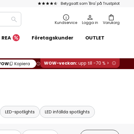
Betygsatt som 'Bra' på Trustpilot
Sök
Kundservice
Logga in
Varukorg
REA
Företagskunder
OUTLET
WOW-veckan:
upp till -70 % >
WOW
Kopiera
LED-spotlights
LED infällda spotlights