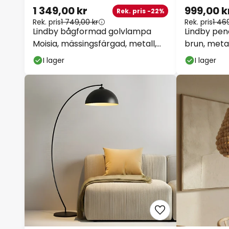
1 349,00 kr
999,00 k
Rek. pris -22%
Rek. pris
1 749,00 kr
Rek. pris
1 469
Lindby bågformad golvlampa
Lindby pen
Moisia, mässingsfärgad, metall,
brun, metal
148 cm
I lager
I lager