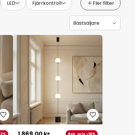
LED
Fjärrkontroll
Fler filter