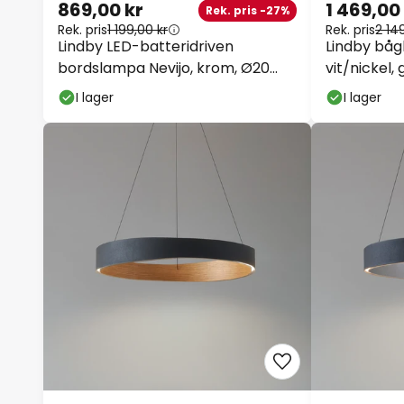
869,00 kr
1 469,00 
Rek. pris -27%
Rek. pris
1 199,00 kr
Rek. pris
2 149
Lindby LED-batteridriven
Lindby båg
bordslampa Nevijo, krom, Ø20
vit/nickel, 
cm, USB, dimmer
I lager
I lager