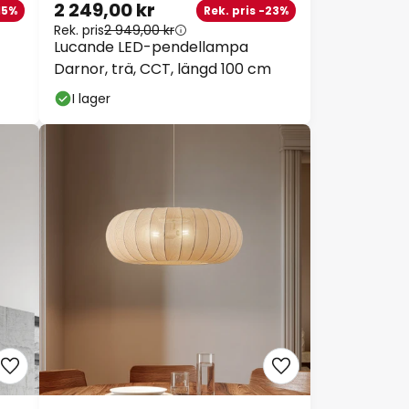
2 249,00 kr
5%
Rek. pris -23%
Rek. pris
2 949,00 kr
Lucande LED-pendellampa
Darnor, trä, CCT, längd 100 cm
I lager