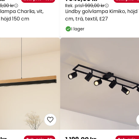
kr
1 349,00 kr
Rek. pris -45%
Rek. pris -3
9,00 kr
Rek. pris
1 999,00 kr
lampa Charlia, vit,
Lindby golvlampa Kimiko, höjd 
 höjd 150 cm
cm, trä, textil, E27
I lager