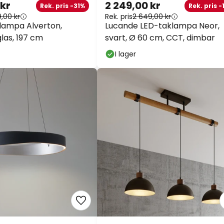
kr
2 249,00 kr
Rek. pris -31%
Rek. pris -1
på nästan allt*
,00 kr
Rek. pris
2 649,00 kr
lampa Alverton,
Lucande LED-taklampa Neor,
Kod:
WOW
Kopiera
glas, 197 cm
svart, Ø 60 cm, CCT, dimbar
I lager
Se erbjudanden
*exkluderade varumärken