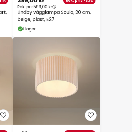
399,00 kr
1%
Rek. pris -33%
Rek. pris
599,00 kr
rt,
Lindby vägglampa Soula, 20 cm,
beige, plast, E27
I lager