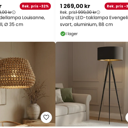
r
1 269,00 kr
Rek. pris -32%
Rek. pris -3
,00 kr
Rek. pris
1 999,00 kr
dellampa Louisanne,
Lindby LED-taklampa Evengeli
l, Ø 35 cm
svart, aluminium, 88 cm
I lager