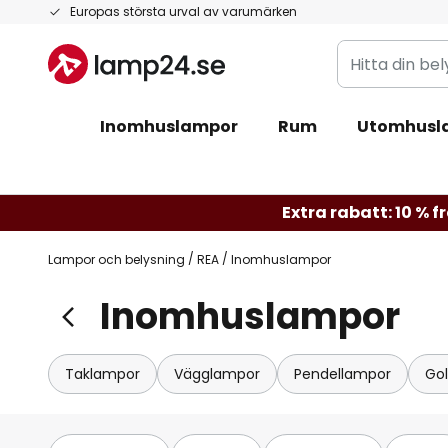
Hoppa
Europas största urval av varumärken
till
Hitta
innehållet
din
belysning
Inomhuslampor
Rum
Utomhusl
Extra rabatt: 10 % f
Lampor och belysning
REA
Inomhuslampor
Inomhuslampor
Taklampor
Vägglampor
Pendellampor
Go