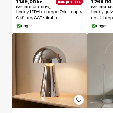
1 149,00 kr
1 269,00 
Rek. pris -14%
Rek. pris
1 349,00 kr
Rek. pris
1 349
Lindby LED-taklampa Zylo, taupe,
Lindby golv
Ø49 cm, CCT-dimbar
cm, 2 lampo
I lager
I lager