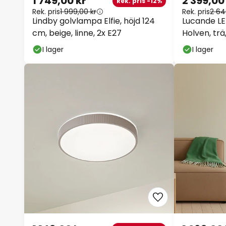
1 749,00 kr
2 399,00 
Rek. pris -12%
Rek. pris
1 999,00 kr
Rek. pris
2 64
Lindby golvlampa Elfie, höjd 124
Lucande L
cm, beige, linne, 2x E27
Holven, trä
I lager
I lager