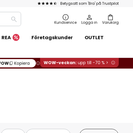
Betygsatt som 'Bra' på Trustpilot
Sök
Kundservice
Logga in
Varukorg
REA
Företagskunder
OUTLET
WOW-veckan:
upp till -70 % >
OW
Kopiera