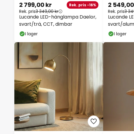
2 799,00 kr
2 549,00
Rek. pris -16%
Rek. pris
3 349,00 kr
Rek. pris
3 34
Lucande LED-hänglampa Daelor,
Lucande LE
svart/trä, CCT, dimbar
svart/alum
I lager
I lager