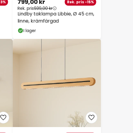
799,00 kr
3%
Rek. pris -15%
Rek. pris
939,00 kr
Lindby taklampa Libbie, Ø 45 cm,
linne, krämfärgad
I lager
Stäng
tt
9 kr
99 kr