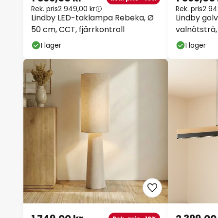
1 599,00 kr
1 599,00 
Rek. pris -45%
Rek. pris
2 949,00 kr
Rek. pris
2 94
Lindby LED-taklampa Rebeka, Ø
Lindby golv
50 cm, CCT, fjärrkontroll
valnötsträ,
I lager
I lager