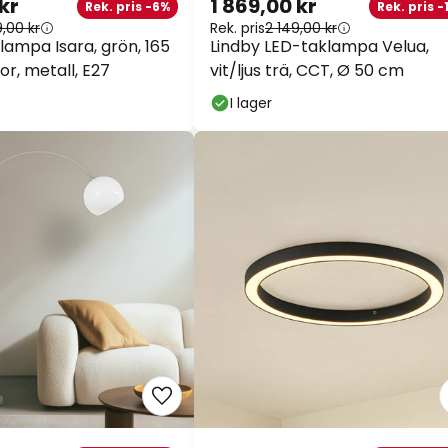
kr
1 869,00 kr
Rek. pris -6%
Rek. pris -1
,00 kr
Rek. pris
2 149,00 kr
lampa Isara, grön, 165
Lindby LED-taklampa Velua,
r, metall, E27
vit/ljus trä, CCT, Ø 50 cm
I lager
Extra raba
13 % rabatt
från 179
10 % rabatt
från 10