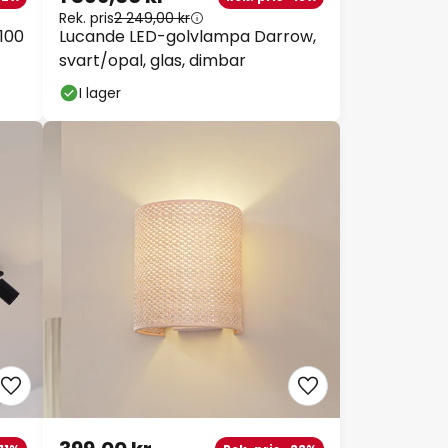
1 869,00 kr
2%
Rek. pris -16%
Rek. pris
2 249,00 kr
100
Lucande LED-golvlampa Darrow,
svart/opal, glas, dimbar
I lager