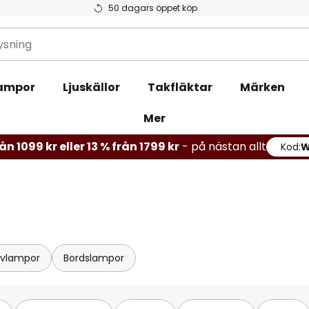
50 dagars öppet köp
ampor
Ljuskällor
Takfläktar
Märken
Mer
rån 1099 kr eller 13 % från 1799 kr
- på nästan
Kod:
W
allt
lvlampor
Bordslampor