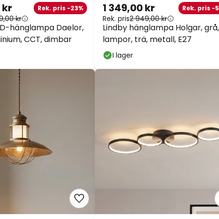
 kr
1 349,00 kr
Rek. pris -23%
Rek. pris -5
9,00 kr
Rek. pris
2 949,00 kr
D-hänglampa Daelor,
Lindby hänglampa Holgar, grå, 
inium, CCT, dimbar
lampor, trä, metall, E27
I lager