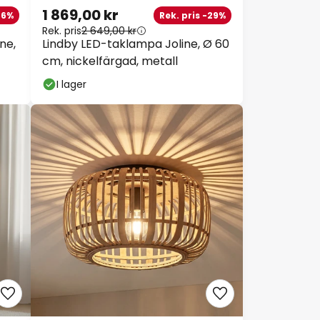
1 869,00 kr
6%
Rek. pris -29%
Rek. pris
2 649,00 kr
ne,
Lindby LED-taklampa Joline, Ø 60
cm, nickelfärgad, metall
I lager