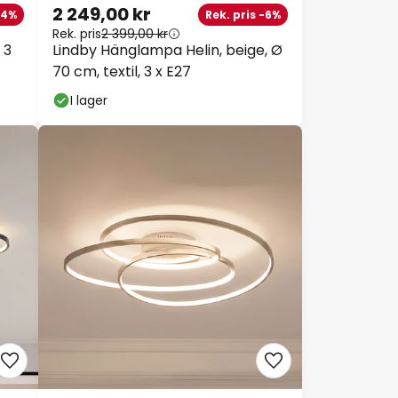
2 249,00 kr
4%
Rek. pris -6%
Rek. pris
2 399,00 kr
3
Lindby Hänglampa Helin, beige, Ø
70 cm, textil, 3 x E27
I lager