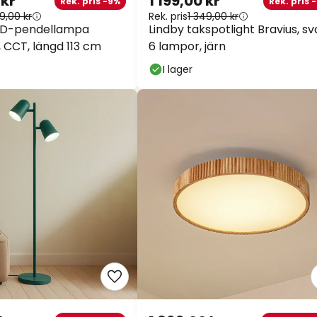
kr
1 199,00 kr
Rek. pris -9%
Rek. pris -1
9,00 kr
Rek. pris
1 349,00 kr
ED-pendellampa
Lindby takspotlight Bravius, sva
, CCT, längd 113 cm
6 lampor, järn
I lager