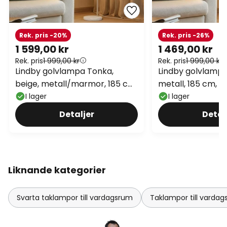
Rek. pris -20%
Rek. pris -26%
1 599,00 kr
1 469,00 kr
Rek. pris
1 999,00 kr
Rek. pris
1 999,00 kr
Lindby golvlampa Tonka,
Lindby golvlampa
beige, metall/marmor, 185 cm,
metall, 185 cm, E
E27
I lager
I lager
Detaljer
Detal
Liknande kategorier
Svarta taklampor till vardagsrum
Taklampor till varda