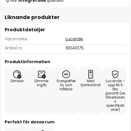
Har
integrerade
ljuskällor
Liknande produkter
Produktdetaljer
Varumärke
Lucande
Artikel nr.:
10040175
Produktinformation
Dimbar
Dimmer
Energieffek
Med
Lucande –
ingår
tiv och
fjärrkontroll
upp till 5
hållbar
års
garanti (se
tillverkaren
s
specifikati
oner)
Perfekt för dessa rum