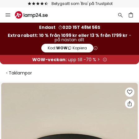
Betygsatt som 'Bra' på Trustpilot
Hoppa
till
innehållet
Endast
02D 15T 48M 55S
Extra rabatt: 10 % från 1099 kr eller 13 % från 1799 kr
-
på nästan allt
Kod:
WOW
Kopiera
WOW-veckan:
upp till -70 % >
Taklampor
Hoppa
till
slutet
av
bildgalleriet