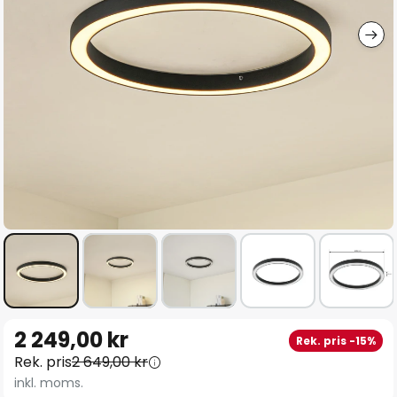
Hoppa
2 249,00 kr
Rek. pris -15%
till
Rek. pris
2 649,00 kr
början
inkl. moms.
av