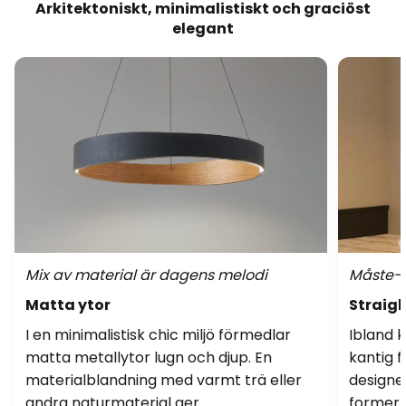
Arkitektoniskt, minimalistiskt och graciöst
elegant
Mix av material är dagens melodi
Måste-h
Matta ytor
Straig
I en minimalistisk chic miljö förmedlar
Ibland k
matta metallytor lugn och djup. En
kantig f
materialblandning med varmt trä eller
designe
andra naturmaterial ger
formern