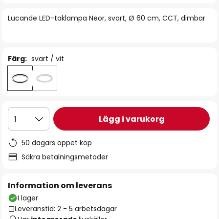
bildgalleriet
Lucande LED-taklampa Neor, svart, Ø 60 cm, CCT, dimbar
Färg:
svart / vit
Lägg i varukorg
1
50 dagars öppet köp
Säkra betalningsmetoder
Information om leverans
I lager
Leveranstid: 2 - 5 arbetsdagar