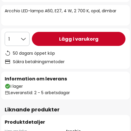
bildgalleriet
Arcchio LED-lampa A60, E27, 4 W, 2 700 K, opal, dimbar
Lägg i varukorg
1
50 dagars öppet köp
Säkra betalningsmetoder
Information om leverans
I lager
Leveranstid: 2 - 5 arbetsdagar
Liknande produkter
Produktdetaljer