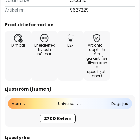
Varumärke
Arcchio
Artikel nr.:
9627229
Produktinformation
Dimbar
Energieffek
E27
Arcchio –
tiv och
upp till 5
hållbar
års
garanti (se
tillverkaren
s
specifikati
oner)
Ljusström (i lumen)
Varm vit
Universal vit
Dagsljus
2700 Kelvin
Ljusstyrka