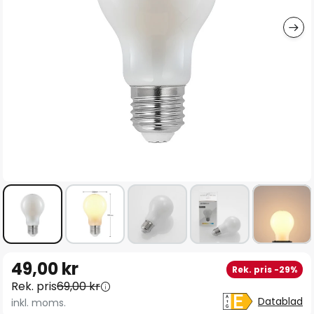
Hoppa
49,00 kr
Rek. pris -29%
till
Rek. pris
69,00 kr
början
Datablad
inkl. moms.
av