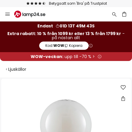
Betygsatt som 'Bra' på Trustpilot
Hoppa
till
innehållet
Endast
01D 13T 49M 42S
Extra rabatt: 10 % från 1099 kr eller 13 % från 1799 kr
-
på nästan allt
Kod:
WOW
Kopiera
WOW-veckan:
upp till -70 % >
Ljuskällor
Hoppa
till
slutet
av
bildgalleriet