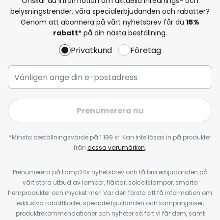
Önskar du information om aktuella inrednings- och
belysningstrender, våra specialerbjudanden och rabatter?
Genom att abonnera på vårt nyhetsbrev får du
15%
rabatt*
på din nästa beställning.
Privatkund
Företag
Prenumerera nu
*Minsta beställningsvärde på 1 199 kr. Kan inte lösas in på produkter
från
dessa varumärken
.
Prenumerera på Lamp24s nyhetsbrev och få bra erbjudanden på
vårt stora utbud av lampor, fläktar, solcellslampor, smarta
hemprodukter och mycket mer! Var den första att få information om
exklusiva rabattkoder, specialerbjudanden och kampanjpriser,
produktrekommendationer och nyheter så fort vi får dem, samt