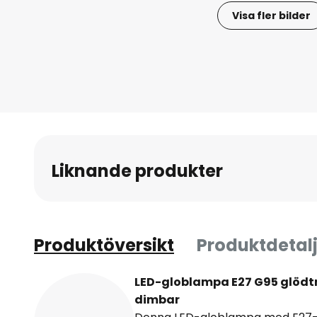
Visa fler bilder
Hoppa
till
början
av
bildgalleriet
Liknande produkter
Produktöversikt
Produktdetalj
LED-globlampa E27 G95 glödtr
dimbar