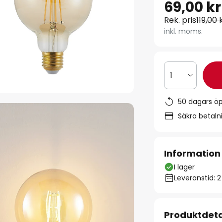
69,00 kr
Rek. pris
119,00 
inkl. moms.
1
50 dagars ö
Säkra betal
Information
I lager
Leveranstid: 
Produktdeta