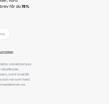
der, våra
brev får du
15%
nu
rumärken
.
ktar, solcellslampor,
 rabattkoder,
 dem, samt innehåll
u kan när som helst
tt meddelande via