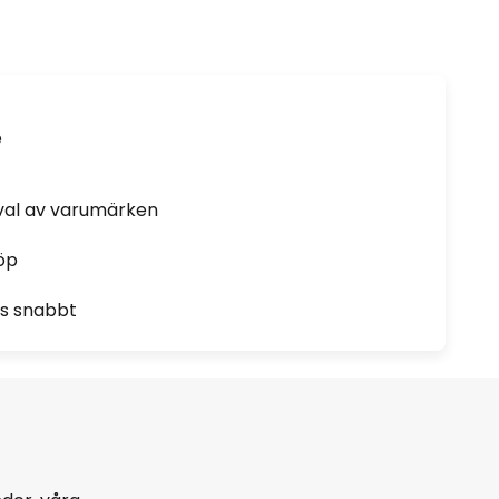
e
rval av varumärken
öp
as snabbt