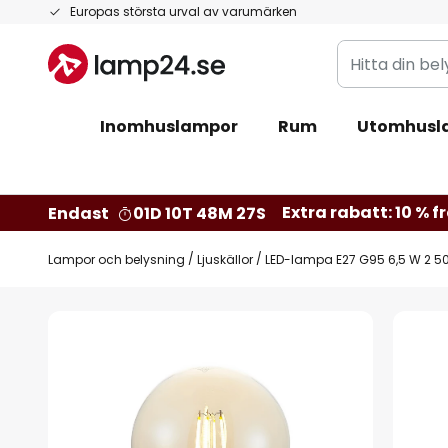
Hoppa
Europas största urval av varumärken
till
Hitta
innehållet
din
belysning
Inomhuslampor
Rum
Utomhusl
Extra rabatt: 10 % fr
Endast
01D 10T 48M 26S
Lampor och belysning
Ljuskällor
LED-lampa E27 G95 6,5 W 2 5
Hoppa
till
slutet
av
bildgalleriet