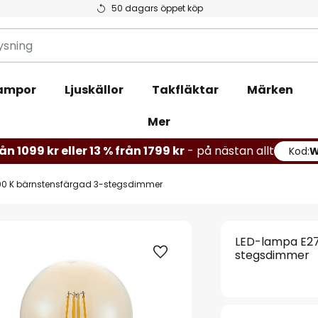
50 dagars öppet köp
ampor
Ljuskällor
Takfläktar
Märken
Mer
ån 1099 kr eller 13 % från 1799 kr
- på nästan allt
Kod:
00 K bärnstensfärgad 3-stegsdimmer
LED-lampa E27
stegsdimmer