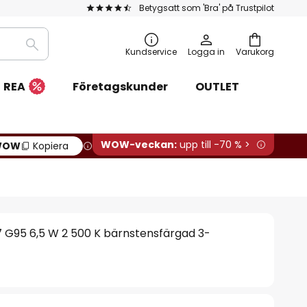
Betygsatt som 'Bra' på Trustpilot
Sök
Kundservice
Logga in
Varukorg
REA
Företagskunder
OUTLET
WOW-veckan:
upp till -70 % >
WOW
Kopiera
 G95 6,5 W 2 500 K bärnstensfärgad 3-