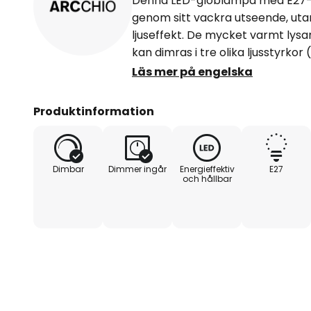
Denna LED-globlampa med E27-s
genom sitt vackra utseende, ut
ljuseffekt. De mycket varmt ly
kan dimras i tre olika ljusstyrkor 
dimmer via den befintliga väggb
Läs mer på engelska
En perfekt ljuskälla för öppna ar
armaturer utan skärm.
Produktinformation
Dimbar
Dimmer ingår
Energieffektiv
E27
och hållbar