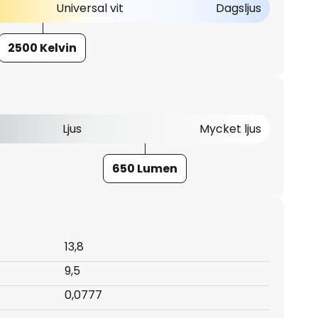
Universal vit
Dagsljus
2500 Kelvin
Ljus
Mycket ljus
650 Lumen
13,8
:
9,5
0,0777