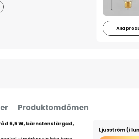
Alla prod
er
Produktomdömen
åd 6,5 W, bärnstensfärgad,
Ljusström (i l