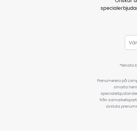
Önskar d
specialerbjud
*Minsta b
Prenumerera på Lamp2
smarta hempr
specialerbjudanden
från samarbetspart
avsluta prenumer