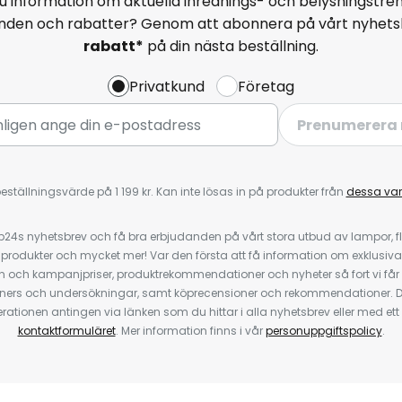
u information om aktuella inrednings- och belysningstren
anden och rabatter? Genom att abonnera på vårt nyhets
rabatt*
på din nästa beställning.
Privatkund
Företag
Prenumerera 
eställningsvärde på 1 199 kr. Kan inte lösas in på produkter från
dessa va
4s nyhetsbrev och få bra erbjudanden på vårt stora utbud av lampor, flä
odukter och mycket mer! Var den första att få information om exklusiva
 och kampanjpriser, produktrekommendationer och nyheter så fort vi får
ners och undersökningar, samt köprecensioner och rekommendationer. D
ationen antingen via länken som du hittar i alla nyhetsbrev eller med e
kontaktformuläret
. Mer information finns i vår
personuppgiftspolicy
.