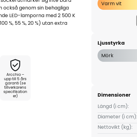
ockel utmärker sig inte bara
Varm vit
an också genom sin behagliga
sande LED-lamporna med 2 500 K
(100 %, 55 %, 20 %) utan extra
rytaren.
maturer eller trendiga
Ljusstyrka
Mörk
Arcchio –
upp till 5 års
garanti (se
tillverkarens
specifikation
Dimensioner
er)
Längd (i cm):
Diameter (i cm)
Nettovikt (kg):