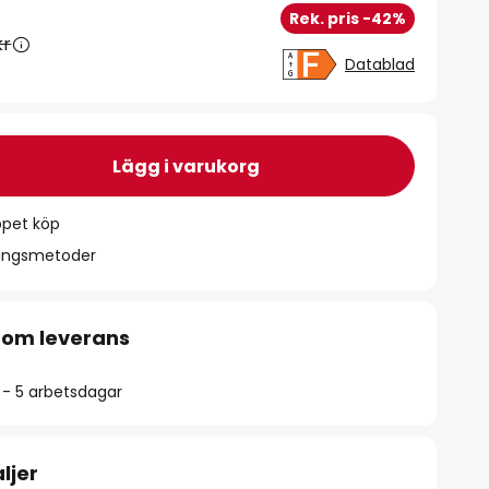
Rek. pris -42%
kr
Datablad
Lägg i varukorg
ppet köp
ningsmetoder
 om leverans
2 - 5 arbetsdagar
ljer