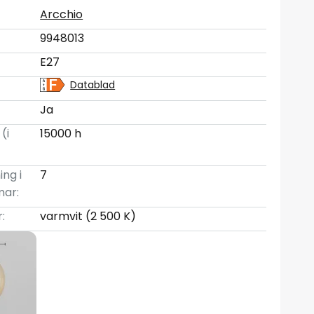
Arcchio
9948013
E27
Datablad
Ja
(i
15000 h
ing i
7
mar:
:
varmvit (2 500 K)