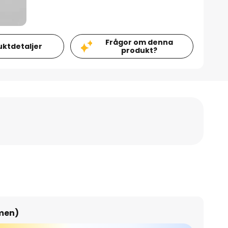
Frågor om denna
uktdetaljer
produkt?
umen)