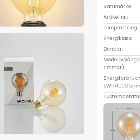
Varumärke
Artikel nr.:
Lampfattning:
Energiklass:
Dimbar:
Medellivslängd 
timmar):
Energiförbrukn
kWh/1000 tim
Ljustemperatur