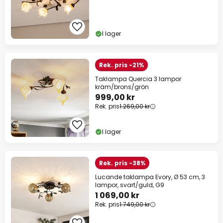
I lager
Rek. pris -21%
Taklampa Quercia 3 lampor
kräm/brons/grön
999,00 kr
Rek. pris
1 269,00 kr
I lager
Rek. pris -38%
Lucande taklampa Evory, Ø 53 cm, 3
lampor, svart/guld, G9
1 069,00 kr
Rek. pris
1 749,00 kr