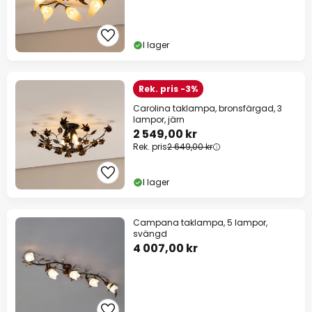
I lager
Rek. pris -3%
Carolina taklampa, bronsfärgad, 3
lampor, järn
2 549,00 kr
Rek. pris
2 649,00 kr
I lager
Campana taklampa, 5 lampor,
svängd
4 007,00 kr