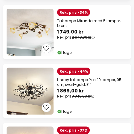
Rek. pris -34%
Taklampa Miranda med 5 lampor,
brons
1 749,00 kr
Rek. pris
2 649,00 kr
I lager
Rek. pris -44%
Lindby taklampa Yos, 10 lampor, 95
cm, svart-guld, E14
1 869,00 kr
Rek. pris
3 349,00 kr
I lager
Rek. pris -37%