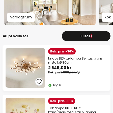
Vardagsrum
Kök
40 produkter
Filter
1
Rek. pris -36%
Lindby LED-taklampa Bentas, brons,
metall, Ø 80cm
2 549,00 kr
Rek. pris
3 999,00 kr
I lager
Rek. pris -10%
Taklampa BUTTERFLY,
kräm/grön/rosa, stål, 5 lampor