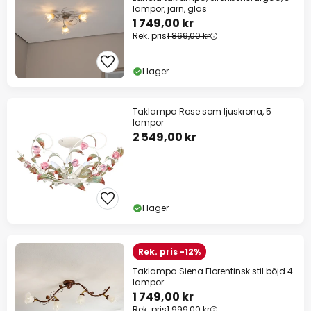
lampor, järn, glas
1 749,00 kr
Rek. pris
1 869,00 kr
I lager
Taklampa Rose som ljuskrona, 5
lampor
2 549,00 kr
I lager
Rek. pris -12%
Taklampa Siena Florentinsk stil böjd 4
lampor
1 749,00 kr
Rek. pris
1 999,00 kr