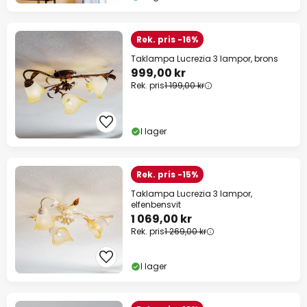
Rek. pris -16%
Taklampa Lucrezia 3 lampor, brons
999,00 kr
Rek. pris
1 199,00 kr
I lager
Rek. pris -15%
Taklampa Lucrezia 3 lampor,
elfenbensvit
1 069,00 kr
Rek. pris
1 269,00 kr
I lager