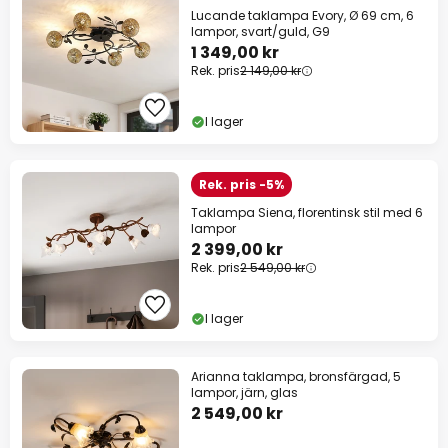
Lucande taklampa Evory, Ø 69 cm, 6
lampor, svart/guld, G9
1 349,00 kr
Rek. pris
2 149,00 kr
I lager
Rek. pris -5%
Taklampa Siena, florentinsk stil med 6
lampor
2 399,00 kr
Rek. pris
2 549,00 kr
I lager
Arianna taklampa, bronsfärgad, 5
lampor, järn, glas
2 549,00 kr