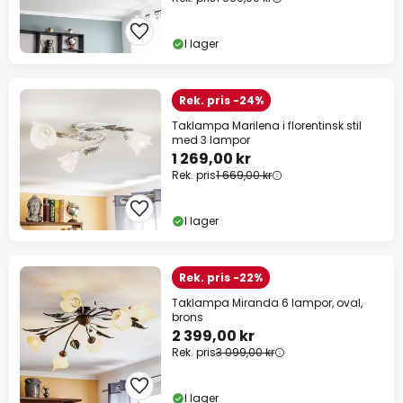
I lager
Rek. pris -24%
Taklampa Marilena i florentinsk stil
med 3 lampor
1 269,00 kr
Rek. pris
1 669,00 kr
I lager
Rek. pris -22%
Taklampa Miranda 6 lampor, oval,
brons
2 399,00 kr
Rek. pris
3 099,00 kr
I lager