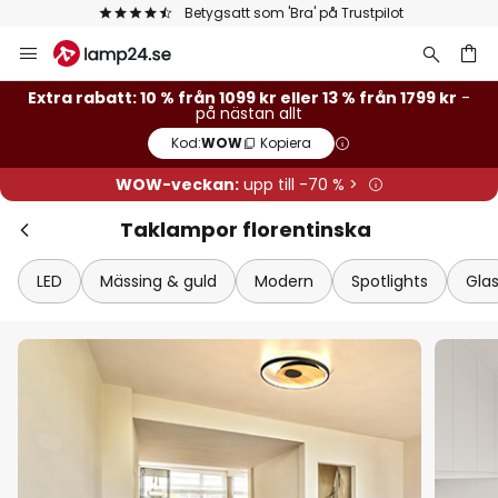
Betygsatt som 'Bra' på Trustpilot
Hoppa
Stä
Extra rabatt
till
innehållet
13 % rabatt
från 1799 kr
Extra rabatt: 10 % från 1099 kr eller 13 % från 1799 kr
-
på nästan allt
Kod:
WOW
Kopiera
10 % rabatt
från 1099 kr
WOW-veckan:
upp till -70 % >
på nästan allt*
Taklampor florentinska
Kod:
WOW
Kopiera
LED
Mässing & guld
Modern
Spotlights
Gla
Se erbjudanden
*exkluderade varumärken