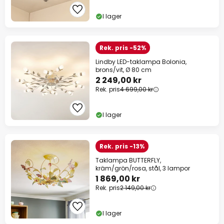
I lager
Rek. pris -52%
Lindby LED-taklampa Bolonia,
brons/vit, Ø 80 cm
2 249,00 kr
Rek. pris
4 699,00 kr
I lager
Rek. pris -13%
Taklampa BUTTERFLY,
kräm/grön/rosa, stål, 3 lampor
1 869,00 kr
Rek. pris
2 149,00 kr
I lager