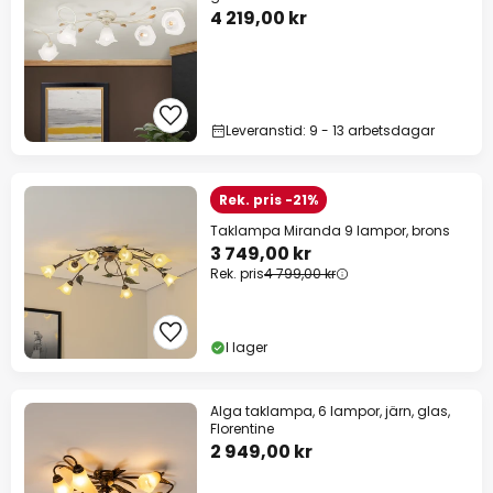
4 219,00 kr
Leveranstid: 9 - 13 arbetsdagar
Rek. pris -21%
Taklampa Miranda 9 lampor, brons
3 749,00 kr
Rek. pris
4 799,00 kr
I lager
Alga taklampa, 6 lampor, järn, glas,
Florentine
2 949,00 kr