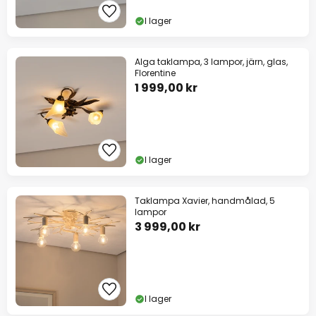
I lager
Alga taklampa, 3 lampor, järn, glas,
Florentine
1 999,00 kr
I lager
Taklampa Xavier, handmålad, 5
lampor
3 999,00 kr
I lager