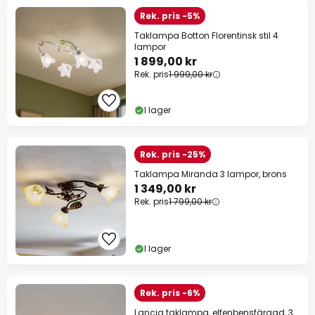
Rek. pris -5%
Taklampa Botton Florentinsk stil 4
lampor
1 899,00 kr
Rek. pris
1 999,00 kr
I lager
Rek. pris -25%
Taklampa Miranda 3 lampor, brons
1 349,00 kr
Rek. pris
1 799,00 kr
I lager
Rek. pris -6%
Lancia taklampa, elfenbensfärgad, 3