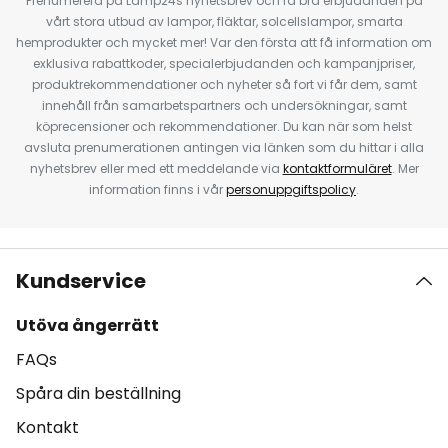
Prenumerera på Lamp24s nyhetsbrev och få bra erbjudanden på
vårt stora utbud av lampor, fläktar, solcellslampor, smarta
hemprodukter och mycket mer! Var den första att få information om
exklusiva rabattkoder, specialerbjudanden och kampanjpriser,
produktrekommendationer och nyheter så fort vi får dem, samt
innehåll från samarbetspartners och undersökningar, samt
köprecensioner och rekommendationer. Du kan när som helst
avsluta prenumerationen antingen via länken som du hittar i alla
nyhetsbrev eller med ett meddelande via
kontaktformuläret
. Mer
information finns i vår
personuppgiftspolicy
.
Kundservice
Utöva ångerrätt
FAQs
Spåra din beställning
Kontakt