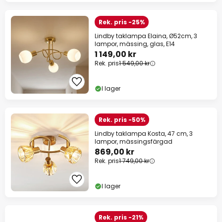
Rek. pris -25%
Lindby taklampa Elaina, Ø52cm, 3
lampor, mässing, glas, E14
1 149,00 kr
Rek. pris
1 549,00 kr
I lager
Rek. pris -50%
Lindby taklampa Kosta, 47 cm, 3
lampor, mässingsfärgad
869,00 kr
Rek. pris
1 749,00 kr
I lager
Rek. pris -21%