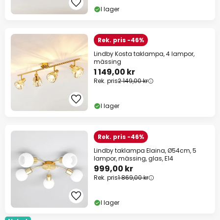
I lager
Rek. pris -46%
Lindby Kosta taklampa, 4 lampor,
mässing
1 149,00 kr
Rek. pris
2 149,00 kr
I lager
Rek. pris -46%
Lindby taklampa Elaina, Ø54cm, 5
lampor, mässing, glas, E14
999,00 kr
Rek. pris
1 869,00 kr
I lager