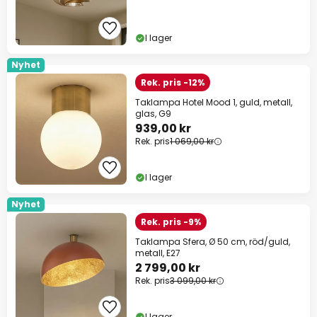
I lager
Nyhet
Rek. pris -12%
Taklampa Hotel Mood 1, guld, metall,
glas, G9
939,00 kr
Rek. pris
1 069,00 kr
I lager
Nyhet
Rek. pris -9%
Taklampa Sfera, Ø 50 cm, röd/guld,
metall, E27
2 799,00 kr
Rek. pris
3 099,00 kr
I lager