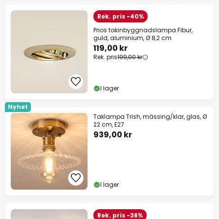
Rek. pris -40%
Prios takinbyggnadslampa Fibur,
guld, aluminium, Ø 8,2 cm
119,00 kr
Rek. pris
199,00 kr
I lager
Nyhet
Taklampa Trish, mässing/klar, glas, Ø
22 cm, E27
939,00 kr
I lager
Rek. pris -36%