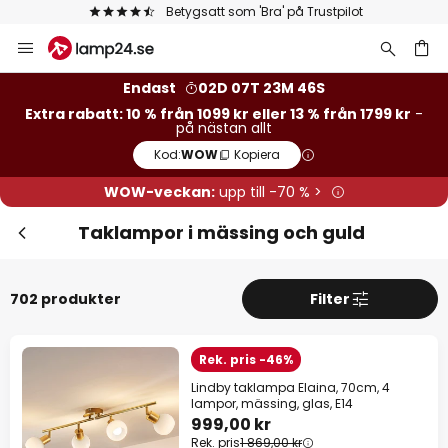
Betygsatt som 'Bra' på Trustpilot
Hoppa
Stä
Extra rabatt
till
innehållet
13 % rabatt
från 1799 kr
Endast
02D 07T 23M 44S
Extra rabatt: 10 % från 1099 kr eller 13 % från 1799 kr
-
på nästan allt
10 % rabatt
från 1099 kr
Kod:
WOW
Kopiera
på nästan allt*
WOW-veckan:
upp till -70 % >
Kod:
WOW
Kopiera
Taklampor i mässing och guld
Se erbjudanden
702 produkter
Filter
*exkluderade varumärken
Rek. pris -46%
Lindby taklampa Elaina, 70cm, 4
lampor, mässing, glas, E14
999,00 kr
Rek. pris
1 869,00 kr