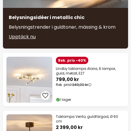
Belysningsidéer i metallic chic
Belysningstrender i guldtoner, mässing & krom
Upptäck nu
Rek. pris -40%
Lindby taklampa Aloria, 6 lampor,
guld, metall, E27
799,00 kr
Rek. pris
1 349,00 kr
I lager
Taklampa Vento, guldfärgad, Ø 60
cm
2 399,00 kr