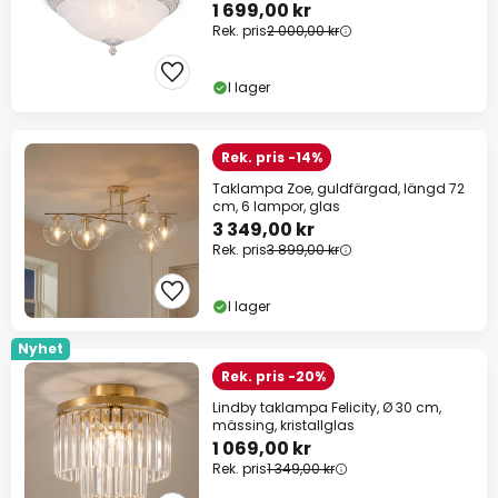
1 699,00 kr
Rek. pris
2 000,00 kr
I lager
Rek. pris -14%
Taklampa Zoe, guldfärgad, längd 72
cm, 6 lampor, glas
3 349,00 kr
Rek. pris
3 899,00 kr
I lager
Nyhet
Rek. pris -20%
Lindby taklampa Felicity, Ø 30 cm,
mässing, kristallglas
1 069,00 kr
Rek. pris
1 349,00 kr