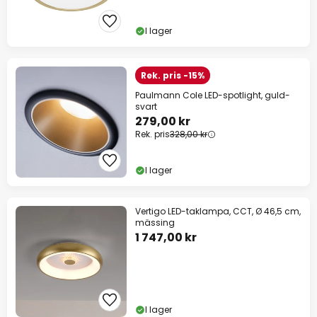
I lager
Rek. pris -15%
Paulmann Cole LED-spotlight, guld-
svart
279,00 kr
Rek. pris
328,00 kr
I lager
Vertigo LED-taklampa, CCT, Ø 46,5 cm,
mässing
1 747,00 kr
I lager