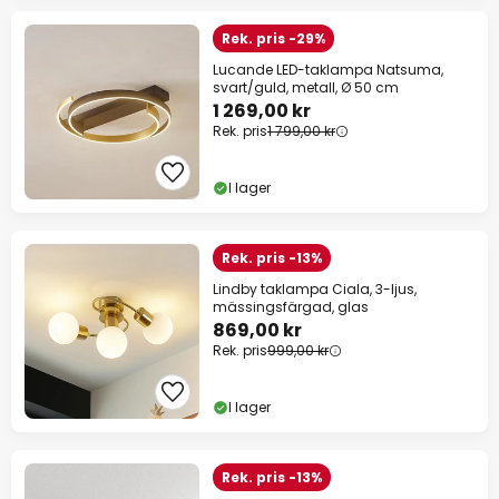
Rek. pris -29%
Lucande LED-taklampa Natsuma,
svart/guld, metall, Ø 50 cm
1 269,00 kr
Rek. pris
1 799,00 kr
I lager
Rek. pris -13%
Lindby taklampa Ciala, 3-ljus,
mässingsfärgad, glas
869,00 kr
Rek. pris
999,00 kr
I lager
Rek. pris -13%