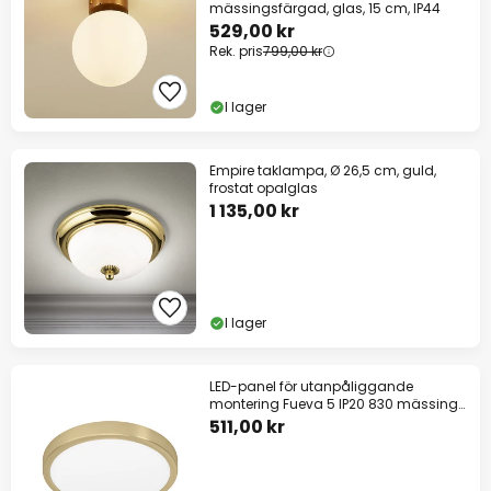
mässingsfärgad, glas, 15 cm, IP44
529,00 kr
Rek. pris
799,00 kr
I lager
Empire taklampa, Ø 26,5 cm, guld,
frostat opalglas
1 135,00 kr
I lager
LED-panel för utanpåliggande
montering Fueva 5 IP20 830 mässing
Ø28,5cm
511,00 kr