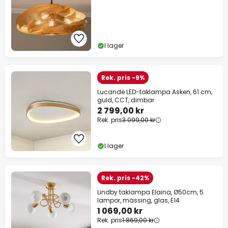
I lager
Rek. pris -9%
Lucande LED-taklampa Asken, 61 cm,
guld, CCT, dimbar
2 799,00 kr
Rek. pris
3 099,00 kr
I lager
Rek. pris -42%
Lindby taklampa Elaina, Ø50cm, 5
lampor, mässing, glas, E14
1 069,00 kr
Rek. pris
1 869,00 kr