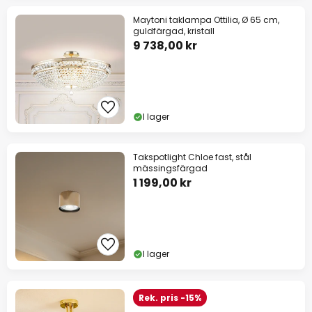
Maytoni taklampa Ottilia, Ø 65 cm,
guldfärgad, kristall
9 738,00 kr
I lager
Takspotlight Chloe fast, stål
mässingsfärgad
1 199,00 kr
I lager
Rek. pris -15%