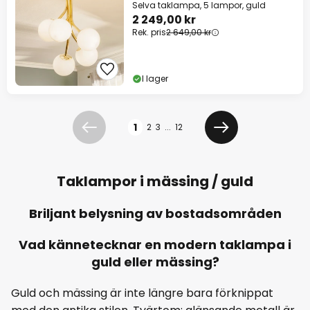
Selva taklampa, 5 lampor, guld
2 249,00 kr
Rek. pris
2 649,00 kr
I lager
Sidan
1
2
3
...
12
Föregående
Nästa
Taklampor i mässing / guld
Briljant belysning av bostadsområden
Vad kännetecknar en modern taklampa i
guld eller mässing?
Guld och mässing är inte längre bara förknippat