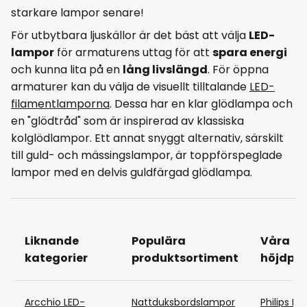
starkare lampor senare!
För utbytbara ljuskällor är det bäst att välja
LED-
lampor
för armaturens uttag för att
spara energi
och kunna lita på en
lång livslängd
. För öppna
armaturer kan du välja de visuellt tilltalande
LED-
filamentlamporna
. Dessa har en klar glödlampa och
en "glödtråd" som är inspirerad av klassiska
kolglödlampor. Ett annat snyggt alternativ, särskilt
till guld- och mässingslampor, är toppförspeglade
lampor med en delvis guldfärgad glödlampa.
Liknande
Populära
Våra
kategorier
produktsortiment
höjdpu
Arcchio LED-
Nattduksbordslampor
Philips Hu