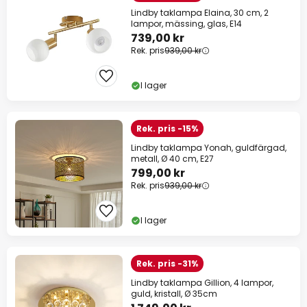
Lindby taklampa Elaina, 30 cm, 2
lampor, mässing, glas, E14
739,00 kr
Rek. pris
939,00 kr
I lager
Rek. pris -15%
Lindby taklampa Yonah, guldfärgad,
metall, Ø 40 cm, E27
799,00 kr
Rek. pris
939,00 kr
I lager
Rek. pris -31%
Lindby taklampa Gillion, 4 lampor,
guld, kristall, Ø 35cm