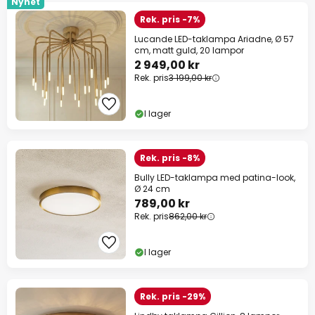
Nyhet
Rek. pris -7%
Lucande LED-taklampa Ariadne, Ø 57
cm, matt guld, 20 lampor
2 949,00 kr
Rek. pris
3 199,00 kr
I lager
Rek. pris -8%
Bully LED-taklampa med patina-look,
Ø 24 cm
789,00 kr
Rek. pris
862,00 kr
I lager
Rek. pris -29%