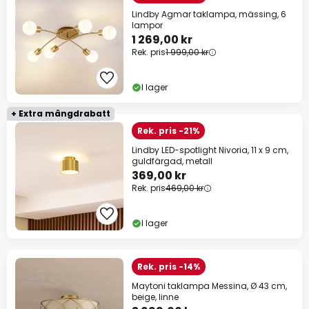
Lindby Agmar taklampa, mässing, 6
lampor
1 269,00 kr
Rek. pris
1 999,00 kr
I lager
+ Extra mängdrabatt
Rek. pris -21%
Lindby LED-spotlight Nivoria, 11 x 9 cm,
guldfärgad, metall
369,00 kr
Rek. pris
469,00 kr
I lager
Rek. pris -14%
Maytoni taklampa Messina, Ø 43 cm,
beige, linne