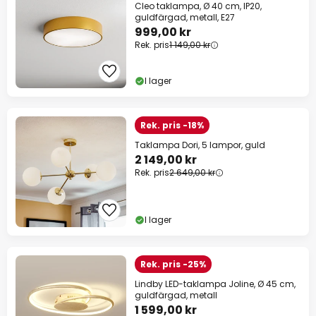
Cleo taklampa, Ø 40 cm, IP20,
guldfärgad, metall, E27
999,00 kr
Rek. pris
1 149,00 kr
I lager
Rek. pris -18%
Taklampa Dori, 5 lampor, guld
2 149,00 kr
Rek. pris
2 649,00 kr
I lager
Rek. pris -25%
Lindby LED-taklampa Joline, Ø 45 cm,
guldfärgad, metall
1 599,00 kr