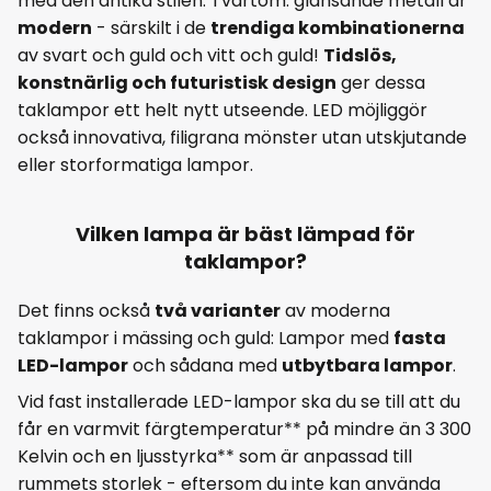
med den antika stilen. Tvärtom: glänsande metall är
modern
- särskilt i de
trendiga kombinationerna
av svart och guld och vitt och guld!
Tidslös,
konstnärlig och futuristisk design
ger dessa
taklampor ett helt nytt utseende. LED möjliggör
också innovativa, filigrana mönster utan utskjutande
eller storformatiga lampor.
Vilken lampa är bäst lämpad för
taklampor?
Det finns också
två varianter
av moderna
taklampor i mässing och guld: Lampor med
fasta
LED-lampor
och sådana med
utbytbara lampor
.
Vid fast installerade LED-lampor ska du se till att du
får en varmvit färgtemperatur** på mindre än 3 300
Kelvin och en ljusstyrka** som är anpassad till
rummets storlek - eftersom du inte kan använda