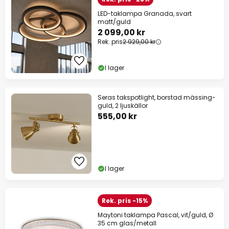
LED-taklampa Granada, svart
matt/guld
2 099,00 kr
Rek. pris
2 929,00 kr
I lager
Seras takspotlight, borstad mässing-
guld, 2 ljuskällor
555,00 kr
I lager
Rek. pris -15%
Maytoni taklampa Pascal, vit/guld, Ø
35 cm glas/metall