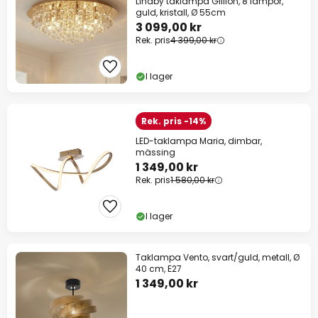
Lindby taklampa Gillion, 8 lampor,
guld, kristall, Ø 55cm
3 099,00 kr
Rek. pris
4 399,00 kr
I lager
Rek. pris -14%
LED-taklampa Maria, dimbar,
mässing
1 349,00 kr
Rek. pris
1 580,00 kr
I lager
Taklampa Vento, svart/guld, metall, Ø
40 cm, E27
1 349,00 kr