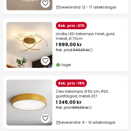
Leveranstid: 12 - 17 arbetsdagar
Rek. pris -21%
Lindby LED-taklampa Yareli, guld,
metall, Ø 70cm
1 999,00 kr
Rek. pris
2 549,00 kr
I lager
Rek. pris -19%
Cleo taklampa, Ø 50 cm, IP20,
guldfärgad, metall, E27
1 349,00 kr
Rek. pris
1 669,00 kr
Leveranstid: 9 - 13 arbetsdagar