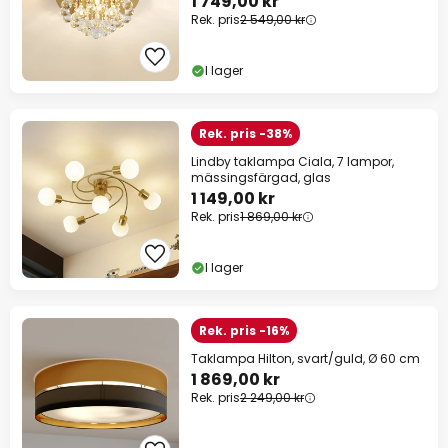
1 749,00 kr
Rek. pris
2 549,00 kr
I lager
Rek. pris -38%
Lindby taklampa Ciala, 7 lampor,
mässingsfärgad, glas
1 149,00 kr
Rek. pris
1 869,00 kr
I lager
Rek. pris -16%
Taklampa Hilton, svart/guld, Ø 60 cm
1 869,00 kr
Rek. pris
2 249,00 kr