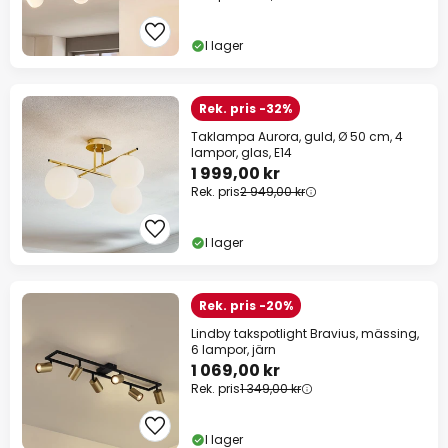
I lager
Rek. pris -32%
Taklampa Aurora, guld, Ø 50 cm, 4
lampor, glas, E14
1 999,00 kr
Rek. pris
2 949,00 kr
I lager
Rek. pris -20%
Lindby takspotlight Bravius, mässing,
6 lampor, järn
1 069,00 kr
Rek. pris
1 349,00 kr
I lager