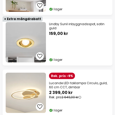
I lager
+ Extra mängdrabatt
Lindby Sunil inbyggnadsspot, satin
guld
159,00 kr
I lager
Rek. pris -9%
Lucande LED-taklampa Circulo, guld,
60 cm CCT, dimbar
2 399,00 kr
Rek. pris
2 649,00 kr
I lager