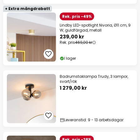
+ Extra mängdrabatt
Rek. pris -49%
Lindby LED-spotlight Nivoria, Ø11 cm, 9
W, guldfärgad, metall
239,00 kr
Rek. pris
469,00 kr
I lager
Badrumstaklampa Trudy, 3 lampor,
svart/rök
1 279,00 kr
Leveranstid: 9 - 13 arbetsdagar
Rek. pris -28%