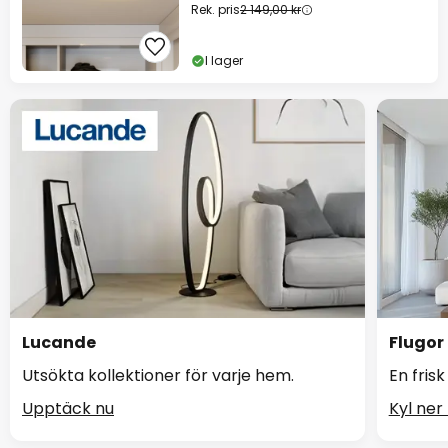
Rek. pris
2 149,00 kr
I lager
Lucande
Flugor
Utsökta kollektioner för varje hem.
En frisk
Upptäck nu
Kyl ner