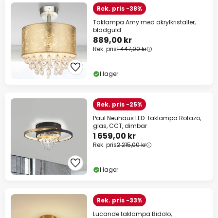
Rek. pris -38%
Taklampa Amy med akrylkristaller,
bladguld
889,00 kr
Rek. pris
1 447,00 kr
I lager
Rek. pris -25%
Paul Neuhaus LED-taklampa Rotazo,
glas, CCT, dimbar
1 659,00 kr
Rek. pris
2 215,00 kr
I lager
Rek. pris -33%
Lucande taklampa Bidolo,