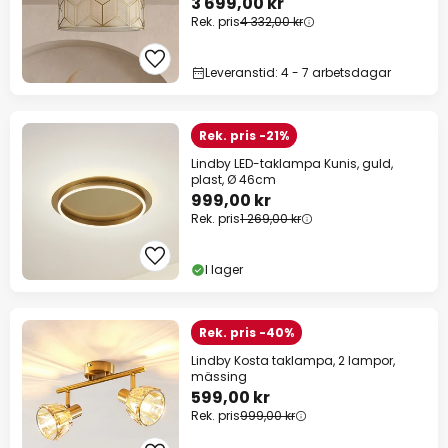
3 699,00 kr
Rek. pris
4 332,00 kr
Leveranstid: 4 - 7 arbetsdagar
Rek. pris -21%
Lindby LED-taklampa Kunis, guld,
plast, Ø 46cm
999,00 kr
Rek. pris
1 269,00 kr
I lager
Rek. pris -40%
Lindby Kosta taklampa, 2 lampor,
mässing
599,00 kr
Rek. pris
999,00 kr