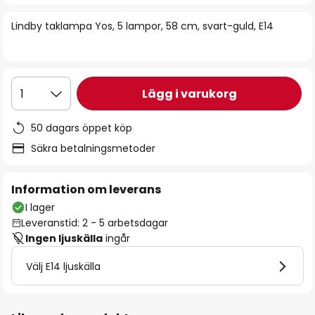
bildgalleriet
Lindby taklampa Yos, 5 lampor, 58 cm, svart-guld, E14
Lägg i varukorg
1
50 dagars öppet köp
Säkra betalningsmetoder
Information om leverans
I lager
Leveranstid: 2 - 5 arbetsdagar
Ingen ljuskälla
ingår
Välj E14 ljuskälla