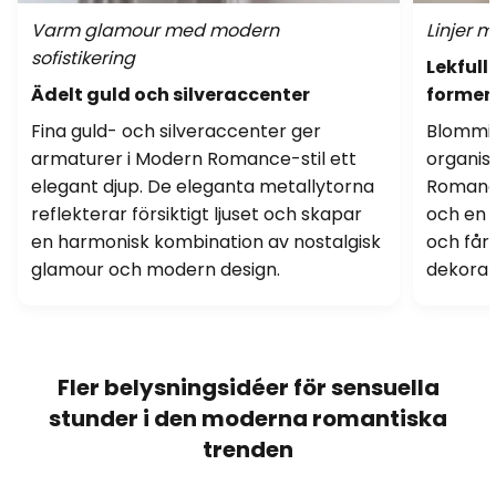
Varm glamour med modern
Linjer 
sofistikering
Lekfull
Ädelt guld och silveraccenter
former
Fina guld- och silveraccenter ger
Blommig
armaturer i Modern Romance-stil ett
organis
elegant djup. De eleganta metallytorna
Romance
reflekterar försiktigt ljuset och skapar
och en s
en harmonisk kombination av nostalgisk
och får
glamour och modern design.
dekorat
Fler belysningsidéer för sensuella
stunder i den moderna romantiska
trenden