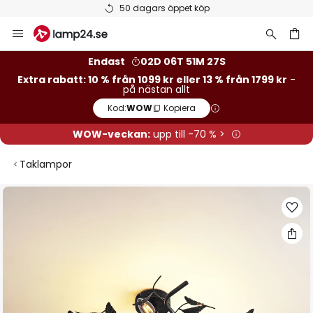
50 dagars öppet köp
Hoppa
till
innehållet
Endast
02D 06T 51M 26S
Extra rabatt: 10 % från 1099 kr eller 13 % från 1799 kr
-
på nästan allt
Kod:
WOW
Kopiera
WOW-veckan:
upp till -70 % >
Taklampor
Hoppa
till
slutet
av
bildgalleriet