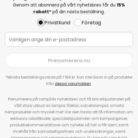
Genom att abonnera på vårt nyhetsbrev får du
15%
rabatt*
på din nästa beställning.
Privatkund
Företag
Prenumerera nu
*Minsta beställningsvärde på 1 199 kr. Kan inte lösas in på produkter
från
dessa varumärken
.
Prenumerera på Lamp24s nyhetsbrev och få bra erbjudanden på
vårt stora utbud av lampor, fläktar, solcellslampor, smarta
hemprodukter och mycket mer! Var den första att få information om
exklusiva rabattkoder, specialerbjudanden och kampanjpriser,
produktrekommendationer och nyheter så fort vi får dem, samt
innehåll från samarbetspartners och undersökningar, samt
köprecensioner och rekommendationer. Du kan när som helst