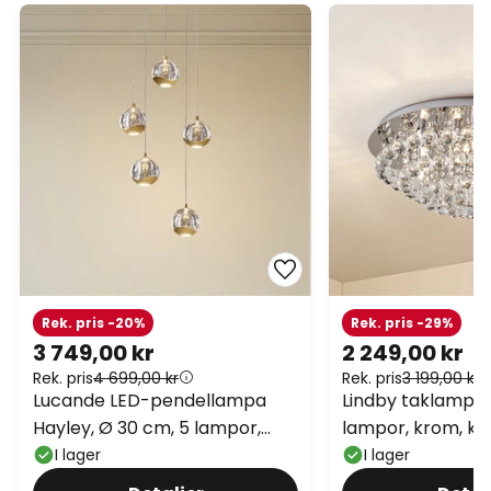
Rek. pris -20%
Rek. pris -29%
3 749,00 kr
2 249,00 kr
Rek. pris
4 699,00 kr
Rek. pris
3 199,00 kr
Lucande LED-pendellampa
Lindby taklampa 
Hayley, Ø 30 cm, 5 lampor,
lampor, krom, kri
guld, glas
I lager
I lager