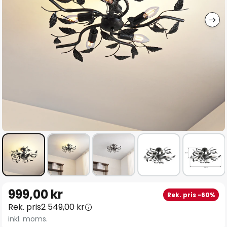
Hoppa
999,00 kr
Rek. pris -60%
till
Rek. pris
2 549,00 kr
början
inkl. moms.
av