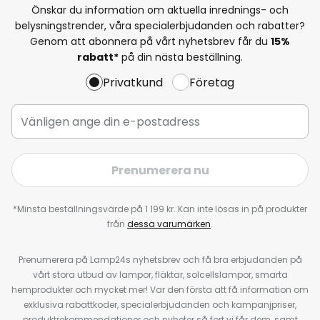
Önskar du information om aktuella inrednings- och
belysningstrender, våra specialerbjudanden och rabatter?
Genom att abonnera på vårt nyhetsbrev får du
15%
rabatt*
på din nästa beställning.
Privatkund
Företag
Prenumerera nu
*Minsta beställningsvärde på 1 199 kr. Kan inte lösas in på produkter
från
dessa varumärken
.
Prenumerera på Lamp24s nyhetsbrev och få bra erbjudanden på
vårt stora utbud av lampor, fläktar, solcellslampor, smarta
hemprodukter och mycket mer! Var den första att få information om
exklusiva rabattkoder, specialerbjudanden och kampanjpriser,
produktrekommendationer och nyheter så fort vi får dem, samt