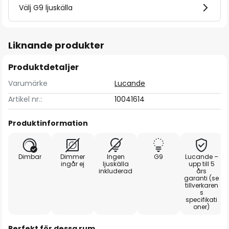
Välj G9 ljuskälla
Liknande produkter
Produktdetaljer
Varumärke
Lucande
Artikel nr.:
10041614
Produktinformation
Dimbar
Dimmer
Ingen
G9
Lucande –
ingår ej
ljuskälla
upp till 5
inkluderad
års
garanti (se
tillverkaren
s
specifikati
oner)
Perfekt för dessa rum