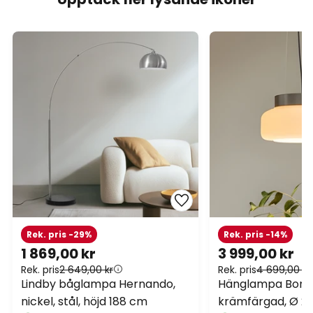
Rek. pris -29%
Rek. pris -14%
1 869,00 kr
3 999,00 kr
Rek. pris
2 649,00 kr
Rek. pris
4 699,00 kr
Lindby båglampa Hernando,
Hänglampa BonB
nickel, stål, höjd 188 cm
krämfärgad, Ø 25