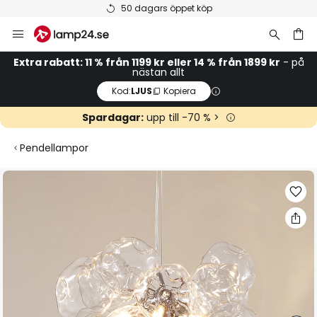
50 dagars öppet köp
Hoppa
till
innehållet
Extra rabatt: 11 % från 1199 kr eller 14 % från 1899 kr
- på
nästan allt
Kod:
LJUS
Kopiera
Spardagar:
upp till -70 % >
Pendellampor
Hoppa
till
slutet
av
bildgalleriet