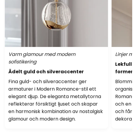
Varm glamour med modern
Linjer 
sofistikering
Lekfull
Ädelt guld och silveraccenter
former
Fina guld- och silveraccenter ger
Blommig
armaturer i Modern Romance-stil ett
organis
elegant djup. De eleganta metallytorna
Romance
reflekterar försiktigt ljuset och skapar
och en s
en harmonisk kombination av nostalgisk
och får
glamour och modern design.
dekorat