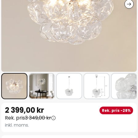
Hoppa
2 399,00 kr
Rek. pris -28%
till
Rek. pris
3 349,00 kr
början
inkl. moms.
av
bildgalleriet