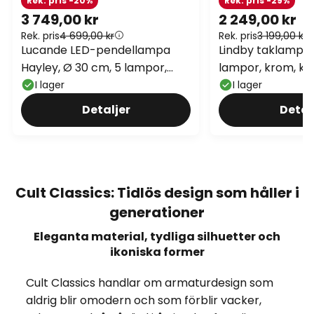
Rek. pris -20%
Rek. pris -29%
3 749,00 kr
2 249,00 kr
Rek. pris
4 699,00 kr
Rek. pris
3 199,00 kr
Lucande LED-pendellampa
Lindby taklampa 
Hayley, Ø 30 cm, 5 lampor,
lampor, krom, kri
guld, glas
I lager
I lager
Detaljer
Detal
Cult Classics: Tidlös design som håller i
generationer
Eleganta material, tydliga silhuetter och
ikoniska former
Cult Classics handlar om armaturdesign som
aldrig blir omodern och som förblir vacker,