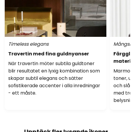
Timeless elegans
Mångsid
Travertin med fina guldnyanser
Färggl
materi
När travertin möter subtila guldtoner
blir resultatet en lyxig kombination som
Marmor 
skapar subtil elegans och sätter
toner, 
sofistikerade accenter i alla inredningar
och slå
- ett måste.
med trä,
belysnin
Upptäck fler lysande ikoner