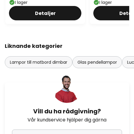
I lager
I lager
Detaljer
Detal
Liknande kategorier
Lampor till matbord dimbar
Glas pendellampor
Lu
Vill du ha rådgivning?
Vår kundservice hjälper dig gärna