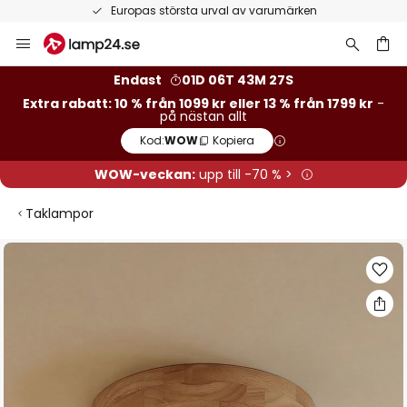
Europas största urval av varumärken
Hoppa
till
innehållet
Endast
01D 06T 43M 27S
Extra rabatt: 10 % från 1099 kr eller 13 % från 1799 kr
-
på nästan allt
Kod:
WOW
Kopiera
WOW-veckan:
upp till -70 % >
Taklampor
Hoppa
till
slutet
av
bildgalleriet