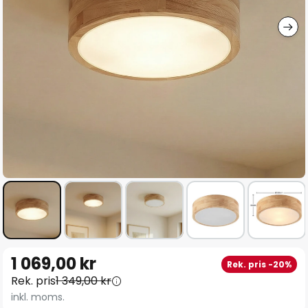
Hoppa
1 069,00 kr
Rek. pris -20%
till
Rek. pris
1 349,00 kr
början
inkl. moms.
av