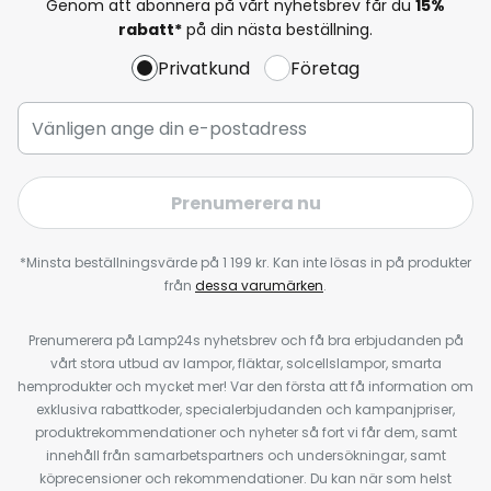
Genom att abonnera på vårt nyhetsbrev får du
15%
rabatt*
på din nästa beställning.
Privatkund
Företag
Prenumerera nu
*Minsta beställningsvärde på 1 199 kr. Kan inte lösas in på produkter
från
dessa varumärken
.
Prenumerera på Lamp24s nyhetsbrev och få bra erbjudanden på
vårt stora utbud av lampor, fläktar, solcellslampor, smarta
hemprodukter och mycket mer! Var den första att få information om
exklusiva rabattkoder, specialerbjudanden och kampanjpriser,
produktrekommendationer och nyheter så fort vi får dem, samt
innehåll från samarbetspartners och undersökningar, samt
köprecensioner och rekommendationer. Du kan när som helst