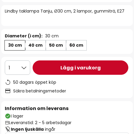
bildgalleriet
Lindby taklampa Tanju, Ø30 cm, 2 lampor, gummiträ, E27
Diameter (i cm):
30 cm
30 cm
40 cm
50 cm
60 cm
Lägg i varukorg
1
50 dagars öppet köp
Säkra betalningsmetoder
Information om leverans
I lager
Leveranstid: 2 - 5 arbetsdagar
Ingen ljuskälla
ingår