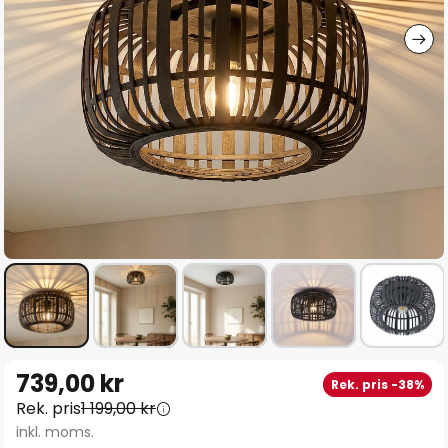
Hoppa
739,00 kr
Rek. pris -38%
till
Rek. pris
1 199,00 kr
början
inkl. moms.
av