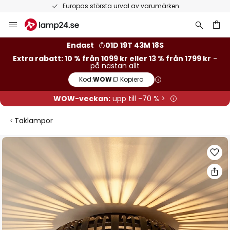
Europas största urval av varumärken
Hoppa
till
innehållet
Endast
01D 19T 43M 17S
Extra rabatt: 10 % från 1099 kr eller 13 % från 1799 kr
-
på nästan allt
Kod:
WOW
Kopiera
WOW-veckan:
upp till -70 % >
Taklampor
Hoppa
till
slutet
av
bildgalleriet