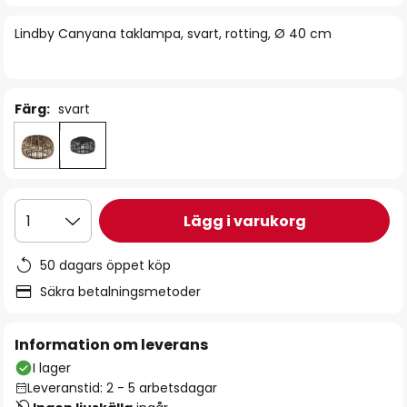
bildgalleriet
Lindby Canyana taklampa, svart, rotting, Ø 40 cm
Färg:
svart
Lägg i varukorg
1
50 dagars öppet köp
Säkra betalningsmetoder
Information om leverans
I lager
Leveranstid: 2 - 5 arbetsdagar