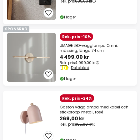
Rek. pris
689,00 kr
I lager
SPONSRAD
Rek. pris -10%
UMAGE LED-vägglampa Omni,
mässing, längd 74 cm
4 499,00 kr
Rek. pris
4 999,00 kr
Datablad
I lager
Rek. pris -24%
Gaston vägglampa med kabel och
stickpropp, metall, rosé
269,00 kr
Rek. pris
355,00 kr