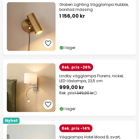
Globen Lighting Vägglampa Hubble,
borstad mässing
1 156,00 kr
I lager
Rek. pris -26%
Lindby vägglampa Florens, nickel,
LED-läslampa, 23,5 cm
999,00 kr
Rek. pris
1 349,00 kr
I lager
Nyhet
Rek. pris -14%
Vägglampa Hotel Mood B, svart,