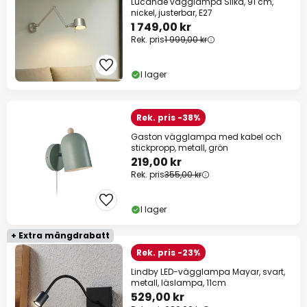
Lucande vägglampa Silka, 91 cm,
nickel, justerbar, E27
1 749,00 kr
Rek. pris
1 999,00 kr
I lager
Rek. pris -38%
Gaston vägglampa med kabel och
stickpropp, metall, grön
219,00 kr
Rek. pris
355,00 kr
I lager
+ Extra mängdrabatt
Rek. pris -23%
Lindby LED-vägglampa Mayar, svart,
metall, läslampa, 11cm
529,00 kr