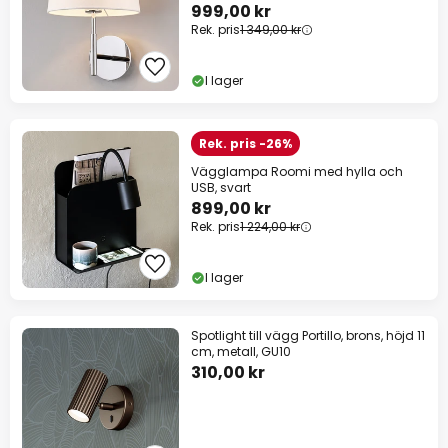
999,00 kr
Rek. pris
1 349,00 kr
I lager
Rek. pris -26%
Vägglampa Roomi med hylla och
USB, svart
899,00 kr
Rek. pris
1 224,00 kr
I lager
Spotlight till vägg Portillo, brons, höjd 11
cm, metall, GU10
310,00 kr