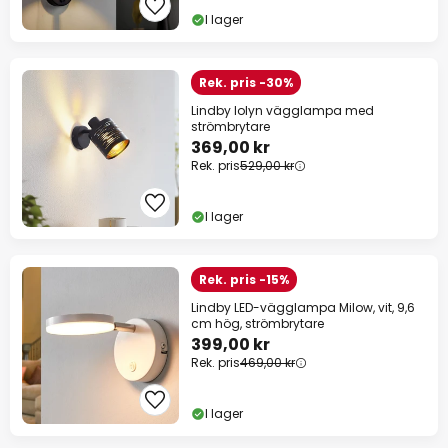
I lager
Rek. pris -30%
Lindby Iolyn vägglampa med
strömbrytare
369,00 kr
Rek. pris
529,00 kr
I lager
Rek. pris -15%
Lindby LED-vägglampa Milow, vit, 9,6
cm hög, strömbrytare
399,00 kr
Rek. pris
469,00 kr
I lager