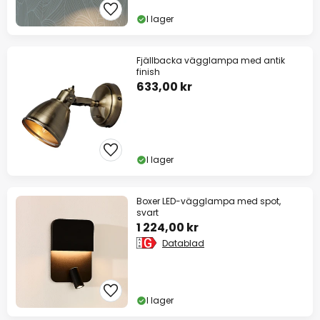
I lager
Fjällbacka vägglampa med antik
finish
633,00 kr
I lager
Boxer LED-vägglampa med spot,
svart
1 224,00 kr
Datablad
I lager