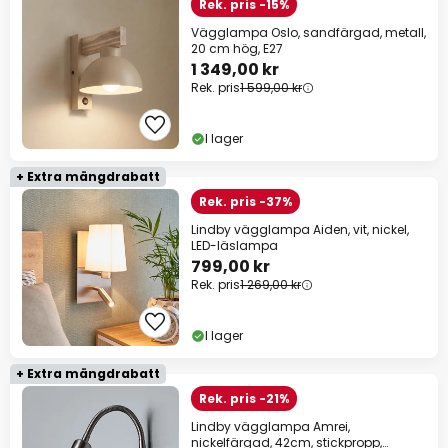
Rek. pris -15%
Vägglampa Oslo, sandfärgad, metall,
20 cm hög, E27
1 349,00 kr
Rek. pris
1 599,00 kr
I lager
+ Extra mängdrabatt
Rek. pris -37%
Lindby vägglampa Aiden, vit, nickel,
LED-läslampa
799,00 kr
Rek. pris
1 269,00 kr
I lager
+ Extra mängdrabatt
Rek. pris -21%
Lindby vägglampa Amrei,
nickelfärgad, 42cm, stickpropp,