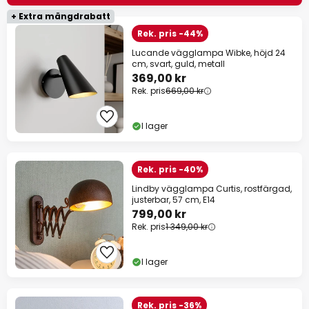
+ Extra mängdrabatt
Rek. pris -44%
Lucande vägglampa Wibke, höjd 24
cm, svart, guld, metall
369,00 kr
Rek. pris
669,00 kr
I lager
Rek. pris -40%
Lindby vägglampa Curtis, rostfärgad,
justerbar, 57 cm, E14
799,00 kr
Rek. pris
1 349,00 kr
I lager
Rek. pris -36%