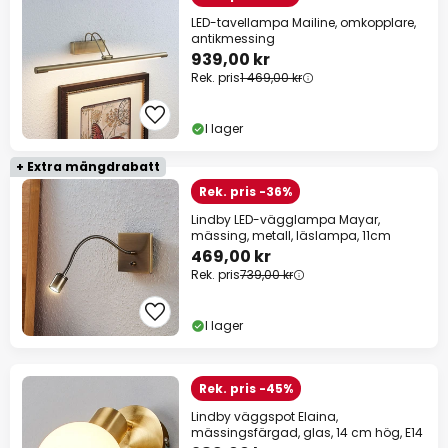
LED-tavellampa Mailine, omkopplare,
antikmessing
939,00 kr
Rek. pris
1 469,00 kr
I lager
+ Extra mängdrabatt
Rek. pris -36%
Lindby LED-vägglampa Mayar,
mässing, metall, läslampa, 11cm
469,00 kr
Rek. pris
739,00 kr
I lager
Rek. pris -45%
Lindby väggspot Elaina,
mässingsfärgad, glas, 14 cm hög, E14