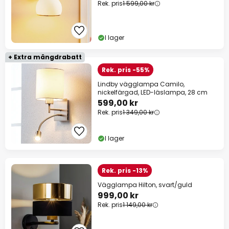
Rek. pris
1 599,00 kr
I lager
+ Extra mängdrabatt
Rek. pris -55%
Lindby vägglampa Camilo,
nickelfärgad, LED-läslampa, 28 cm
599,00 kr
Rek. pris
1 349,00 kr
I lager
Rek. pris -13%
Vägglampa Hilton, svart/guld
999,00 kr
Rek. pris
1 149,00 kr