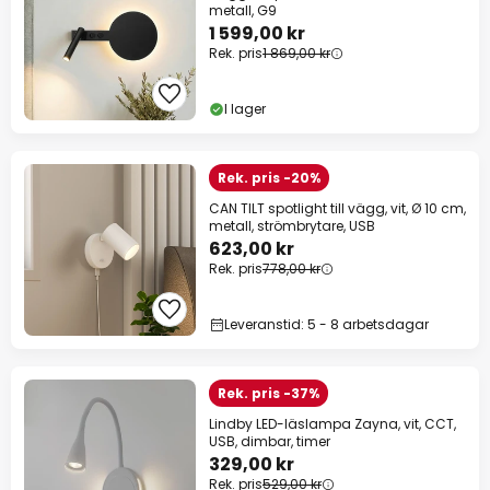
metall, G9
1 599,00 kr
Rek. pris
1 869,00 kr
I lager
Rek. pris -20%
CAN TILT spotlight till vägg, vit, Ø 10 cm,
metall, strömbrytare, USB
623,00 kr
Rek. pris
778,00 kr
Leveranstid: 5 - 8 arbetsdagar
Rek. pris -37%
Lindby LED-läslampa Zayna, vit, CCT,
USB, dimbar, timer
329,00 kr
Rek. pris
529,00 kr