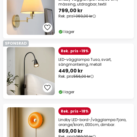
mässing, utdragbar, textil
799,00 kr
Rek. pris
1 069,00 kr
I lager
SPONSRAD
Rek. pris -19%
LED-vägglampa Tuso, svart,
sängmontering, metall
449,00 kr
Rek. pris
556,00 kr
I lager
Rek. pris -18%
Lindby LED-bord-/vägglampa Fjora,
orange/krom, Ø30cm, dimbar.
869,00 kr
Rek. pris
1 069,00 kr