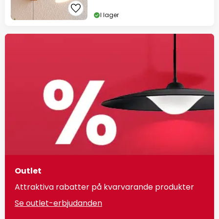
I lager
Outlet
Attraktiva rabatter på kvarvarande produkter
Se outlet-erbjudanden