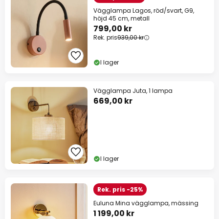
Vägglampa Lagos, röd/svart, G9,
höjd 45 cm, metall
799,00 kr
Rek. pris
939,00 kr
I lager
Vägglampa Juta, 1 lampa
669,00 kr
I lager
Rek. pris -25%
Euluna Mina vägglampa, mässing
1 199,00 kr