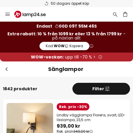
Betygsatt som 'Bra' på Trustpilot
Hoppa
Stä
Extra rabatt
till
innehållet
13 % rabatt
från 1799 kr
Endast
00D 09T 55M 44S
Extra rabatt: 10 % från 1099 kr eller 13 % från 1799 kr
-
på nästan allt
10 % rabatt
från 1099 kr
Kod:
WOW
Kopiera
på nästan allt*
WOW-veckan:
upp till -70 % >
Kod:
WOW
Kopiera
Sänglampor
Se erbjudanden
1642 produkter
Filter
*exkluderade varumärken
Rek. pris -30%
Lindby vägglampa Florens, svart, LED-
läslampa, 23,5 cm
939,00 kr
Rek. pris
1 349,00 kr