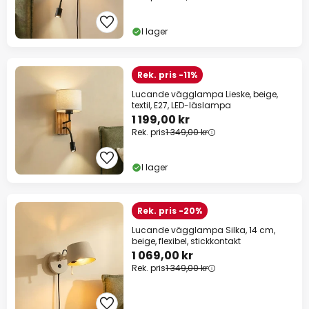
I lager
Rek. pris -11%
Lucande vägglampa Lieske, beige,
textil, E27, LED-läslampa
1 199,00 kr
Rek. pris
1 349,00 kr
I lager
Rek. pris -20%
Lucande vägglampa Silka, 14 cm,
beige, flexibel, stickkontakt
1 069,00 kr
Rek. pris
1 349,00 kr