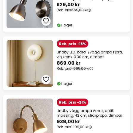
dimbar
529,00 kr
Rek. pris
669,00 kr
I lager
Rek. pris -18%
Lindby LED-bord-/vägglampa Fjora,
vit/krom, Ø 30 cm, dimbar.
869,00 kr
Rek. pris
1 069,00 kr
I lager
Rek. pris -21%
Lindby vägglampa Amrei, antik
mässing, 42 cm, stickpropp, dimbar
939,00 kr
Rek. pris
1 199,00 kr