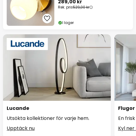
289,00 kr
Rek. pris
529,00 kr
I lager
Lucande
Flugor
Utsökta kollektioner för varje hem.
En frisk
Upptäck nu
Kyl ner