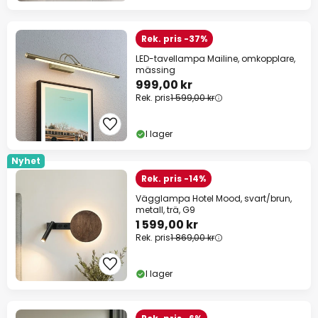
Rek. pris -37%
LED-tavellampa Mailine, omkopplare,
mässing
999,00 kr
Rek. pris
1 599,00 kr
I lager
Nyhet
Rek. pris -14%
Vägglampa Hotel Mood, svart/brun,
metall, trä, G9
1 599,00 kr
Rek. pris
1 869,00 kr
I lager