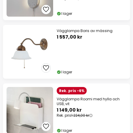
I lager
Vägglampa Boris av mässing
1 557,00 kr
I lager
Rek. pris -6%
Vägglampa Roomi med hylla och
USB, vit
1 149,00 kr
Rek. pris
1 224,00 kr
I lager