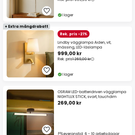
I lager
+ Extra mängdrabatt
Rek. pris -21%
Lindby vägglampa Aiden, vit,
mässing, LED-läslampa
999,00 kr
Rek. pris
1 269,00 kr
I lager
OSRAM LED-batteridriven vägglampa
NIGHTLUX STICK, svart, touchdim
269,00 kr
Leveranstid: 6 - 10 arbetsdagar