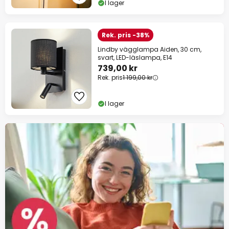
I lager
Rek. pris -38%
Lindby vägglampa Aiden, 30 cm,
svart, LED-läslampa, E14
739,00 kr
Rek. pris
1 199,00 kr
I lager