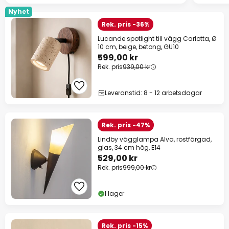
Nyhet
Rek. pris -36%
Lucande spotlight till vägg Carlotta, Ø
10 cm, beige, betong, GU10
599,00 kr
Rek. pris
939,00 kr
Leveranstid: 8 - 12 arbetsdagar
Rek. pris -47%
Lindby vägglampa Alva, rostfärgad,
glas, 34 cm hög, E14
529,00 kr
Rek. pris
999,00 kr
I lager
Rek. pris -15%