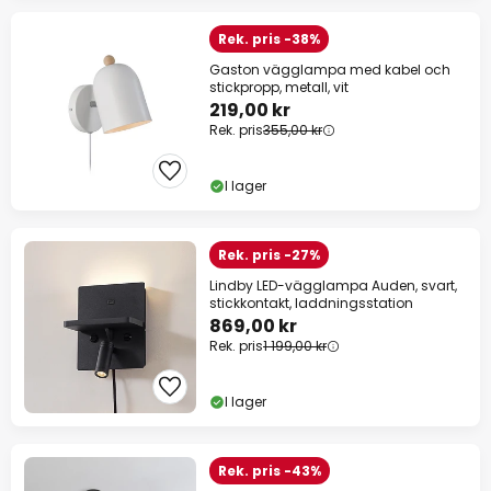
Rek. pris -38%
Gaston vägglampa med kabel och
stickpropp, metall, vit
219,00 kr
Rek. pris
355,00 kr
I lager
Rek. pris -27%
Lindby LED-vägglampa Auden, svart,
stickkontakt, laddningsstation
869,00 kr
Rek. pris
1 199,00 kr
I lager
Rek. pris -43%