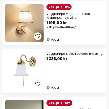
Rek. pris -11%
Vägglampa Maja, sand, textil,
läslampa, höjd 25 cm
1 199,00 kr
Rek. pris
1 349,00 kr
I lager
Vägglampa Sibille i polerad mässing
1 335,00 kr
I lager
Rek. pris -12%