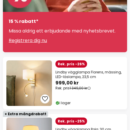
15 % rabatt*
Missa aldrig ett erbjudande med nyhetsbrevet.
Registrera dig nu
Rek. pris -26%
Lindby vägglampa Florens, mässing,
LED-läslampa, 23,5 cm
999,00 kr
Rek. pris
1 349,00 kr
I lager
+ Extra mängdrabatt
Rek. pris -25%
Lindby vägglampa Pola, 30 cm,