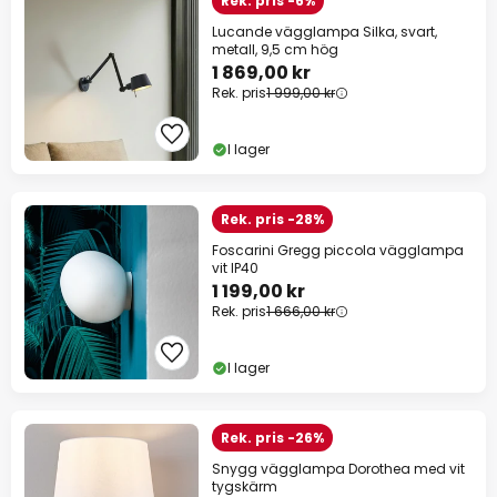
Rek. pris -6%
Lucande vägglampa Silka, svart,
metall, 9,5 cm hög
1 869,00 kr
Rek. pris
1 999,00 kr
I lager
Rek. pris -28%
Foscarini Gregg piccola vägglampa
vit IP40
1 199,00 kr
Rek. pris
1 666,00 kr
I lager
Rek. pris -26%
Snygg vägglampa Dorothea med vit
tygskärm