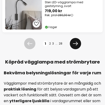
Sten LED-vägglampa med
geststyrning, svart
719,00 kr
Rek. pris
1 280,00 kr
I lager
Sidan
1
2
3
...
28
Föregående
Nästa
Köpråd vägglampa med strömbrytare
Bekväma belysningslösningar för varje rum
Vägglampor med strömbrytare är en mångsidig och
praktisk lösning
för att belysa vardagsrum på ett
vackert och funktionellt sätt. Oavsett om det är som
en
ytterligare ljuskälla
i vardagsrummet eller som