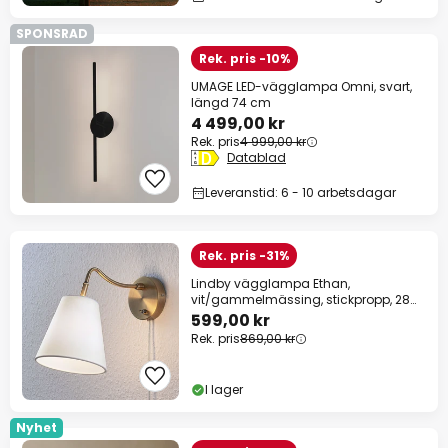
SPONSRAD
Rek. pris -10%
UMAGE LED-vägglampa Omni, svart,
längd 74 cm
4 499,00 kr
Rek. pris
4 999,00 kr
Datablad
Leveranstid: 6 - 10 arbetsdagar
Rek. pris -31%
Lindby vägglampa Ethan,
vit/gammelmässing, stickpropp, 28
cm, E14
599,00 kr
Rek. pris
869,00 kr
I lager
Nyhet