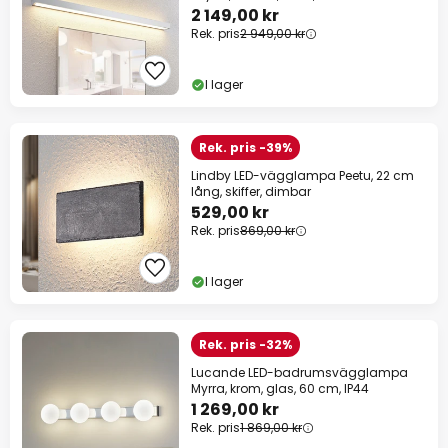
2 149,00 kr
Rek. pris
2 949,00 kr
I lager
Rek. pris -39%
Lindby LED-vägglampa Peetu, 22 cm
lång, skiffer, dimbar
529,00 kr
Rek. pris
869,00 kr
I lager
Rek. pris -32%
Lucande LED-badrumsvägglampa
Myrra, krom, glas, 60 cm, IP44
1 269,00 kr
Rek. pris
1 869,00 kr