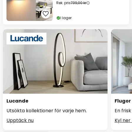
Rek. pris
739,00 kr
I lager
Lucande
Flugor
Utsökta kollektioner för varje hem.
En frisk
Upptäck nu
Kyl ner