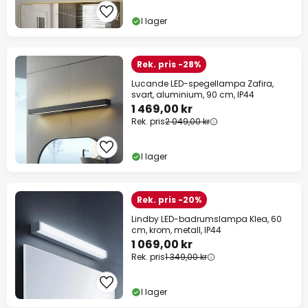
I lager
Rek. pris -28%
Lucande LED-spegellampa Zafira,
svart, aluminium, 90 cm, IP44
1 469,00 kr
Rek. pris
2 049,00 kr
I lager
Rek. pris -20%
Lindby LED-badrumslampa Klea, 60
cm, krom, metall, IP44
1 069,00 kr
Rek. pris
1 349,00 kr
I lager