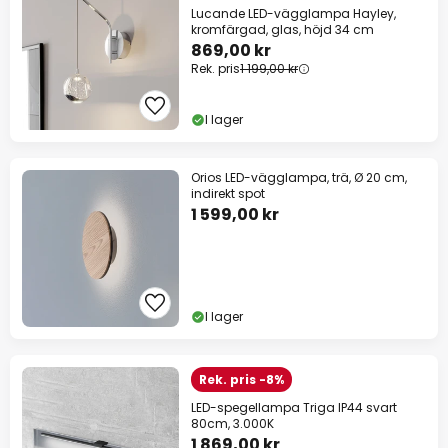
Lucande LED-vägglampa Hayley,
kromfärgad, glas, höjd 34 cm
869,00 kr
Rek. pris
1 199,00 kr
I lager
Orios LED-vägglampa, trä, Ø 20 cm,
indirekt spot
1 599,00 kr
I lager
Rek. pris -8%
LED-spegellampa Triga IP44 svart
80cm, 3.000K
1 869,00 kr