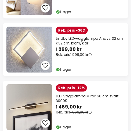
I lager
Rek. pris -36%
Lindby LED-vägglampa Anays, 32 cm
x 32 cm, krom/klar
1 269,00 kr
Rek. pris
1 999,00 kr
I lager
Rek. pris -12%
LED-vägglampa Miroir 60 cm svart
3000K
1 469,00 kr
Rek. pris
1 669,00 kr
I lager