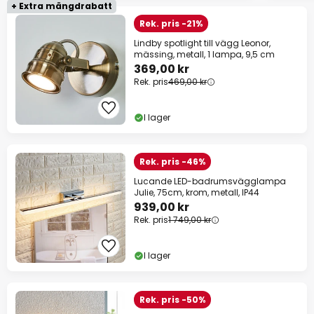
+ Extra mängdrabatt
Rek. pris -21%
Lindby spotlight till vägg Leonor,
mässing, metall, 1 lampa, 9,5 cm
369,00 kr
Rek. pris
469,00 kr
I lager
Rek. pris -46%
Lucande LED-badrumsvägglampa
Julie, 75cm, krom, metall, IP44
939,00 kr
Rek. pris
1 749,00 kr
I lager
Rek. pris -50%