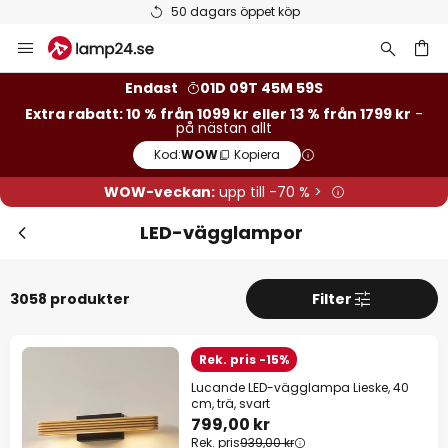
Betygsatt som 'Bra' på Trustpilot
Hoppa
Stä
Extra rabatt
till
innehållet
13 % rabatt
från 1799 kr
Endast
01D 09T 45M 57S
Extra rabatt: 10 % från 1099 kr eller 13 % från 1799 kr
-
på nästan allt
10 % rabatt
från 1099 kr
Kod:
WOW
Kopiera
på nästan allt*
WOW-veckan:
upp till -70 % >
Kod:
WOW
Kopiera
LED-vägglampor
Se erbjudanden
3058 produkter
Filter
*exkluderade varumärken
Rek. pris -15%
Lucande LED-vägglampa Lieske, 40
cm, trä, svart
799,00 kr
Rek. pris
939,00 kr