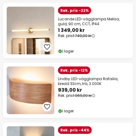
Rek. pris -22%
Lucande LED-vägglampa Melisa,
guld, 90 cm, CCT, IP44
1 349,00 kr
Rek. pris
1 749,00 kr
I lager
Rek. pris -12%
Lindby LED-vägglampa Rafailia,
bredd 33cm, trä, 3.000K
939,00 kr
Rek. pris
1 069,00 kr
I lager
Rek. pris -44%