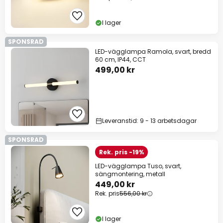
I lager
SPONSRAD
LED-vägglampa Ramola, svart, bredd
60 cm, IP44, CCT
499,00 kr
Leveranstid: 9 - 13 arbetsdagar
SPONSRAD
Rek. pris -19%
LED-vägglampa Tuso, svart,
sängmontering, metall
449,00 kr
Rek. pris
556,00 kr
I lager