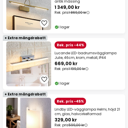
antik mässing
1 349,00 kr
Rek. pris
1 869,00 kr
I lager
+ Extra mängdrabatt
Rek. pris -44%
Lucande LED-badrumsvägglampa
Julie, 46cm, krom, metall, IP44
669,00 kr
Rek. pris
1 199,00 kr
I lager
+ Extra mängdrabatt
Rek. pris -45%
Lindby LED-vägglampa Helmi, höjd 21
cm, glas, halvcirkelformad
329,00 kr
Rek. pris
599,00 kr