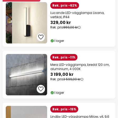
Rek. pris -62%
Lucande LED-vägglampa Lisana,
vertikal, IP44
329,00 kr
Rek. pris
869,00 kr
I lager
Rek. pris -11%
Mera LED-vägglampa, bredd 120 cm,
aluminium, 4 000K
3 199,00 kr
Rek. pris
3 599,00 kr
I lager
Rek. pris -15%
Lindby LED-vägglampa Milow, vit, 9,6