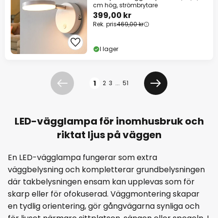
cm hög, strömbrytare
399,00 kr
Rek. pris
469,00 kr
I lager
Sidan
1
2
3
...
51
Föregående
Nästa
LED-vägglampa för inomhusbruk och
riktat ljus på väggen
En LED-vägglampa fungerar som extra
väggbelysning och kompletterar grundbelysningen
där takbelysningen ensam kan upplevas som för
skarp eller för ofokuserad. Väggmontering skapar
en tydlig orientering, gör gångvägarna synliga och