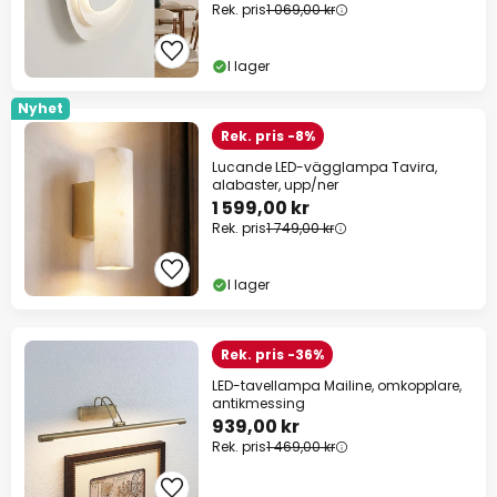
Rek. pris
1 069,00 kr
I lager
Nyhet
Rek. pris -8%
Lucande LED-vägglampa Tavira,
alabaster, upp/ner
1 599,00 kr
Rek. pris
1 749,00 kr
I lager
Rek. pris -36%
LED-tavellampa Mailine, omkopplare,
antikmessing
939,00 kr
Rek. pris
1 469,00 kr