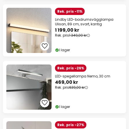
Rek. pris -11%
Lindby LED-badrumsvägglampa
Ulisan, 89 cm, svart, kantig
1 199,00 kr
Rek. pris
1 349,00 kr
I lager
Rek. pris -26%
LED-spegellampa Nemo, 30 cm
469,00 kr
Rek. pris
639,00 kr
I lager
Rek. pris -27%