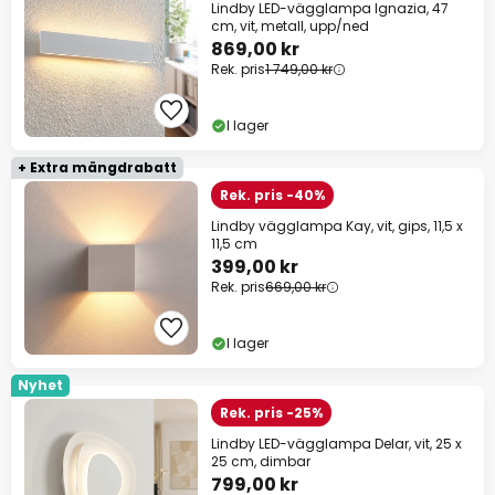
Lindby LED-vägglampa Ignazia, 47
cm, vit, metall, upp/ned
869,00 kr
Rek. pris
1 749,00 kr
I lager
+ Extra mängdrabatt
Rek. pris -40%
Lindby vägglampa Kay, vit, gips, 11,5 x
11,5 cm
399,00 kr
Rek. pris
669,00 kr
I lager
Nyhet
Rek. pris -25%
Lindby LED-vägglampa Delar, vit, 25 x
25 cm, dimbar
799,00 kr