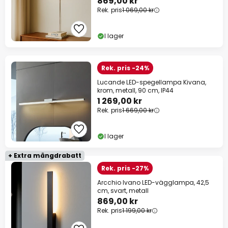
869,00 kr
Rek. pris
1 069,00 kr
I lager
Rek. pris -24%
Lucande LED-spegellampa Kivana,
krom, metall, 90 cm, IP44
1 269,00 kr
Rek. pris
1 669,00 kr
I lager
+ Extra mängdrabatt
Rek. pris -27%
Arcchio Ivano LED-vägglampa, 42,5
cm, svart, metall
869,00 kr
Rek. pris
1 199,00 kr