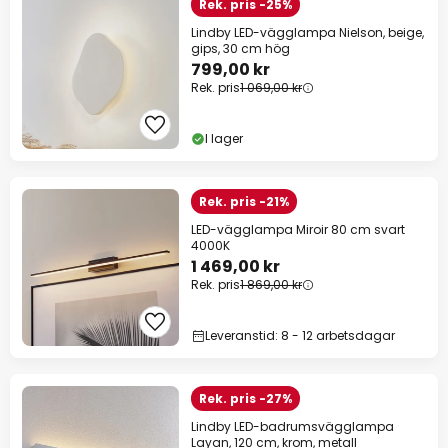
Rek. pris -25%
Lindby LED-vägglampa Nielson, beige,
gips, 30 cm hög
799,00 kr
Rek. pris
1 069,00 kr
I lager
Rek. pris -21%
LED-vägglampa Miroir 80 cm svart
4000K
1 469,00 kr
Rek. pris
1 869,00 kr
Leveranstid: 8 - 12 arbetsdagar
Rek. pris -27%
Lindby LED-badrumsvägglampa
Layan, 120 cm, krom, metall