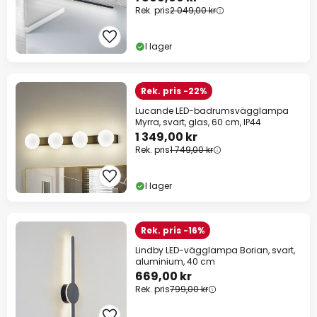
Rek. pris
2 049,00 kr
I lager
Rek. pris -22%
Lucande LED-badrumsvägglampa
Myrra, svart, glas, 60 cm, IP44
1 349,00 kr
Rek. pris
1 749,00 kr
I lager
Rek. pris -16%
Lindby LED-vägglampa Borian, svart,
aluminium, 40 cm
669,00 kr
Rek. pris
799,00 kr