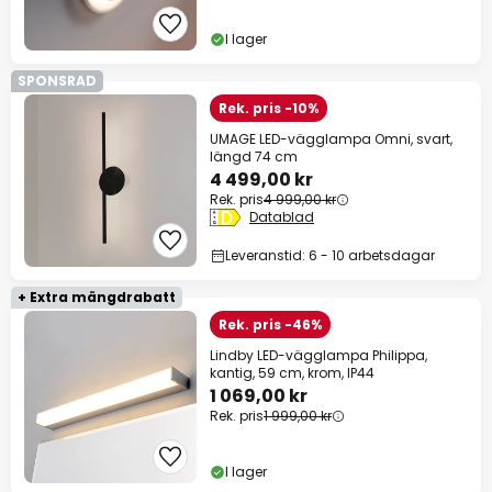
I lager
SPONSRAD
Rek. pris -10%
UMAGE LED-vägglampa Omni, svart,
längd 74 cm
4 499,00 kr
Rek. pris
4 999,00 kr
Datablad
Leveranstid: 6 - 10 arbetsdagar
+ Extra mängdrabatt
Rek. pris -46%
Lindby LED-vägglampa Philippa,
kantig, 59 cm, krom, IP44
1 069,00 kr
Rek. pris
1 999,00 kr
I lager