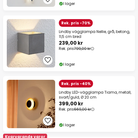
I lager
Rek. pris -70%
Lindby vägglampa Nellie, grå, betong,
11,5 cm bred
239,00 kr
Rek. pris
799,00 kr
I lager
Rek. pris -40%
Lindby LED-vägglampa Tiama, metall,
svart/guld, Ø 20 cm
399,00 kr
Rek. pris
669,00 kr
I lager
Kvarvarande varor