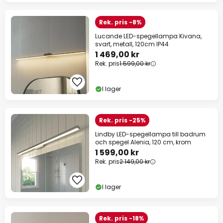
Rek. pris -8%
Lucande LED-spegellampa Kivana,
svart, metall, 120cm IP44
1 469,00 kr
Rek. pris
1 599,00 kr
I lager
Rek. pris -25%
Lindby LED-spegellampa till badrum
och spegel Alenia, 120 cm, krom
1 599,00 kr
Rek. pris
2 149,00 kr
I lager
Rek. pris -18%