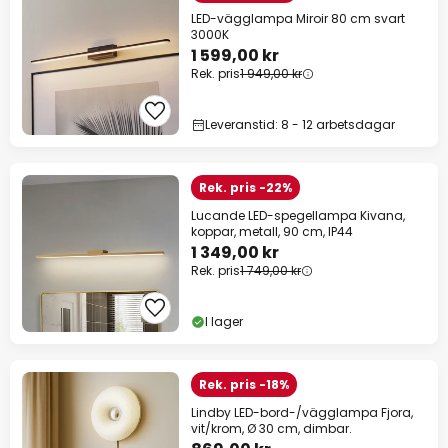
LED-vägglampa Miroir 80 cm svart
3000K
1 599,00 kr
Rek. pris
1 949,00 kr
Leveranstid: 8 - 12 arbetsdagar
Rek. pris -22%
Lucande LED-spegellampa Kivana,
koppar, metall, 90 cm, IP44
1 349,00 kr
Rek. pris
1 749,00 kr
I lager
Rek. pris -18%
Lindby LED-bord-/vägglampa Fjora,
vit/krom, Ø 30 cm, dimbar.