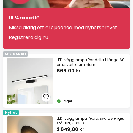
15 % rabatt*
Missa aldrig ett erbjudande med nyhetsbrevet.
Registrera dig nu
SPONSRAD
LED-vägglampa Pandella 1, längd 60
cm, svart, aluminium
666,00 kr
I lager
Nyhet
LED-vägglampa Pedra, svart/wenge,
stål, trä, 3 000 K
2 649,00 kr