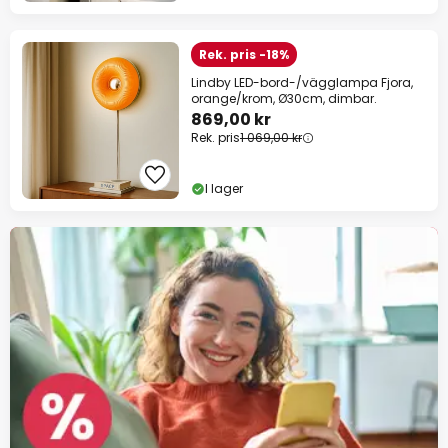
Rek. pris -18%
Lindby LED-bord-/vägglampa Fjora,
orange/krom, Ø30cm, dimbar.
869,00 kr
Rek. pris
1 069,00 kr
I lager