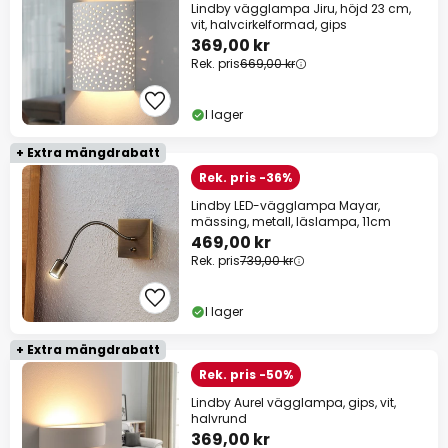
Lindby vägglampa Jiru, höjd 23 cm,
vit, halvcirkelformad, gips
369,00 kr
Rek. pris
669,00 kr
I lager
+ Extra mängdrabatt
Rek. pris -36%
Lindby LED-vägglampa Mayar,
mässing, metall, läslampa, 11cm
469,00 kr
Rek. pris
739,00 kr
I lager
+ Extra mängdrabatt
Rek. pris -50%
Lindby Aurel vägglampa, gips, vit,
halvrund
369,00 kr