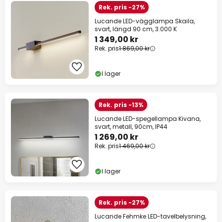
Rek. pris -27%
Lucande LED-vägglampa Skaila,
svart, längd 90 cm, 3.000 K
1 349,00 kr
Rek. pris
1 869,00 kr
I lager
Rek. pris -13%
Lucande LED-spegellampa Kivana,
svart, metall, 90cm, IP44
1 269,00 kr
Rek. pris
1 469,00 kr
I lager
Rek. pris -27%
Lucande Fehmke LED-tavelbelysning,