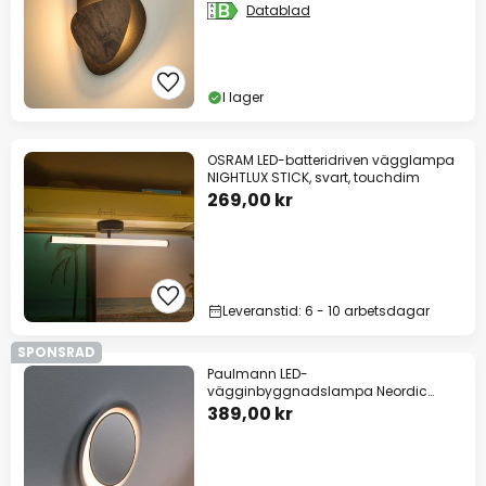
Datablad
I lager
OSRAM LED-batteridriven vägglampa
NIGHTLUX STICK, svart, touchdim
269,00 kr
Leveranstid: 6 - 10 arbetsdagar
SPONSRAD
Paulmann LED-
vägginbyggnadslampa Neordic
Decorativ, vit, rund
389,00 kr