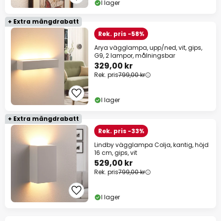
I lager
+ Extra mängdrabatt
Rek. pris -58%
Arya vägglampa, upp/ned, vit, gips,
G9, 2 lampor, målningsbar
329,00 kr
Rek. pris
799,00 kr
I lager
+ Extra mängdrabatt
Rek. pris -33%
Lindby vägglampa Colja, kantig, höjd
16 cm, gips, vit
529,00 kr
Rek. pris
799,00 kr
I lager