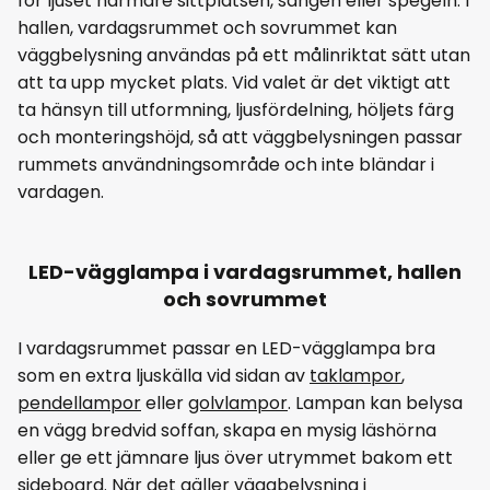
för ljuset närmare sittplatsen, sängen eller spegeln. I
hallen, vardagsrummet och sovrummet kan
väggbelysning användas på ett målinriktat sätt utan
att ta upp mycket plats. Vid valet är det viktigt att
ta hänsyn till utformning, ljusfördelning, höljets färg
och monteringshöjd, så att väggbelysningen passar
rummets användningsområde och inte bländar i
vardagen.
LED-vägglampa i vardagsrummet, hallen
och sovrummet
I vardagsrummet passar en LED-vägglampa bra
som en extra ljuskälla vid sidan av
taklampor
,
pendellampor
eller
golvlampor
. Lampan kan belysa
en vägg bredvid soffan, skapa en mysig läshörna
eller ge ett jämnare ljus över utrymmet bakom ett
sideboard. När det gäller väggbelysning i