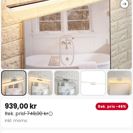
Hoppa
939,00 kr
Rek. pris -46%
till
Rek. pris
1 749,00 kr
början
inkl. moms.
av
bildgalleriet