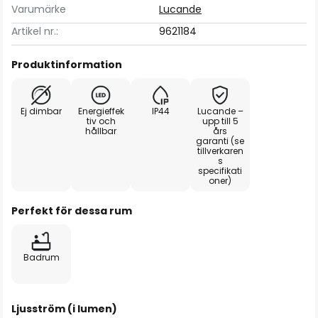
Varumärke
Lucande
Artikel nr.:
9621184
Produktinformation
Ej dimbar
Energieffek
IP44
Lucande –
tiv och
upp till 5
hållbar
års
garanti (se
tillverkaren
s
specifikati
oner)
Perfekt för dessa rum
Badrum
Ljusström (i lumen)