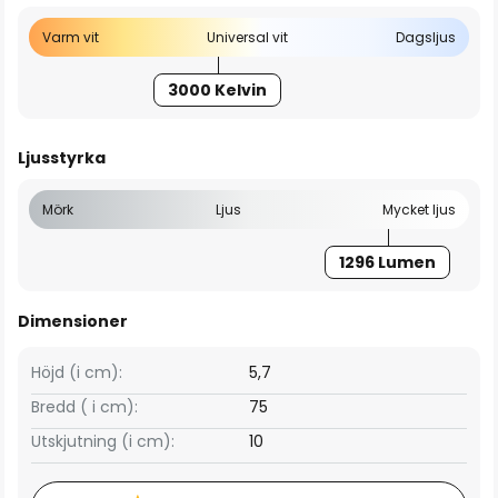
Varm vit
Universal vit
Dagsljus
3000 Kelvin
Ljusstyrka
Mörk
Ljus
Mycket ljus
1296 Lumen
Dimensioner
Höjd (i cm):
5,7
Bredd ( i cm):
75
Utskjutning (i cm):
10