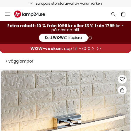
Europas största urval av varumärken
Hoppa
till
innehållet
Extra rabatt: 10 % från 1099 kr eller 13 % från 1799 kr
-
på nästan allt
Kod:
WOW
Kopiera
WOW-veckan:
upp till -70 % >
Vägglampor
Hoppa
till
slutet
av
bildgalleriet