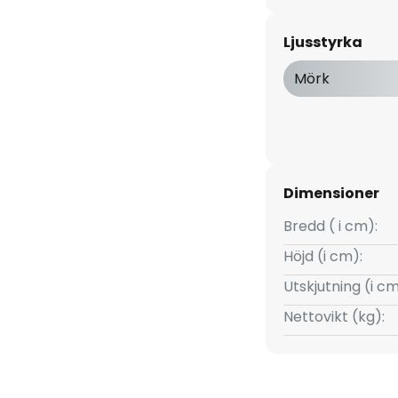
Ljusstyrka
som gör vägglampan Miroir till
husutrymmen. Denna egenskap
Mörk
vatten och ger därmed extra
kvalitativt hantverk och
 ett oumbärligt element för en
Dimensioner
Bredd ( i cm):
Höjd (i cm):
Utskjutning (i cm
Nettovikt (kg):