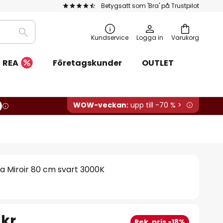
Betygsatt som 'Bra' på Trustpilot
Sök
Kundservice
Logga in
Varukorg
REA
Företagskunder
OUTLET
WOW-veckan:
upp till -70 % >
 Miroir 80 cm svart 3000K
 kr
Rek. pris -18%