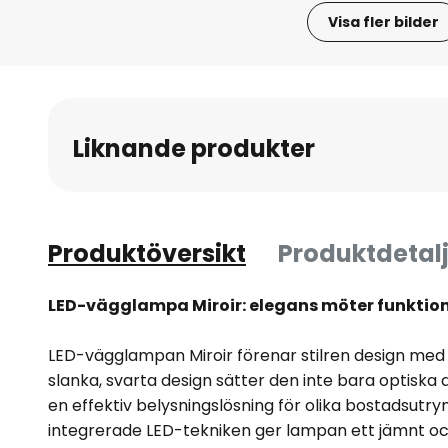
Visa fler bilder
Hoppa
till
början
av
Liknande produkter
bildgalleriet
Produktöversikt
Produktdetalj
LED-vägglampa Miroir: elegans möter funktion
LED-vägglampan Miroir förenar stilren design med p
slanka, svarta design sätter den inte bara optiska
en effektiv belysningslösning för olika bostadsut
integrerade LED-tekniken ger lampan ett jämnt och