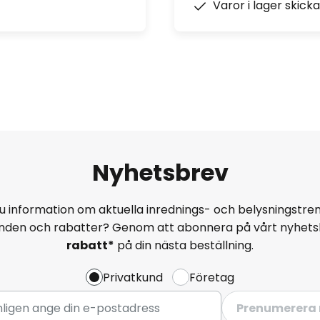
Varor i lager skick
Nyhetsbrev
u information om aktuella inrednings- och belysningstren
anden och rabatter? Genom att abonnera på vårt nyhets
rabatt*
på din nästa beställning.
Privatkund
Företag
Prenumerera 