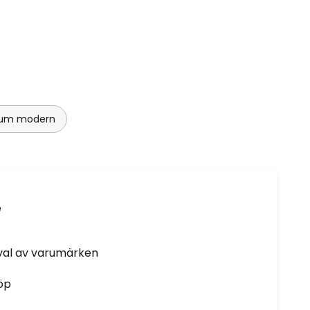
srum modern
e
rval av varumärken
öp