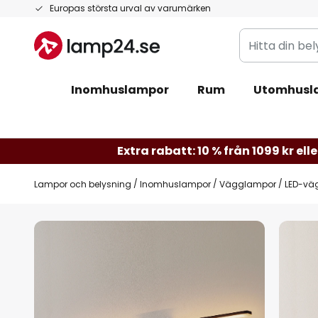
Hoppa
Europas största urval av varumärken
till
Hitta
innehållet
din
belysning
Inomhuslampor
Rum
Utomhusl
Extra rabatt: 10 % från 1099 kr elle
Lampor och belysning
Inomhuslampor
Vägglampor
LED-väg
Hoppa
till
slutet
av
bildgalleriet