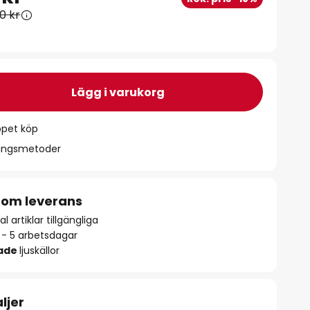
0 kr
Lägg i varukorg
ppet köp
ningsmetoder
 om leverans
l artiklar tillgängliga
2 - 5 arbetsdagar
rade
ljuskällor
ljer