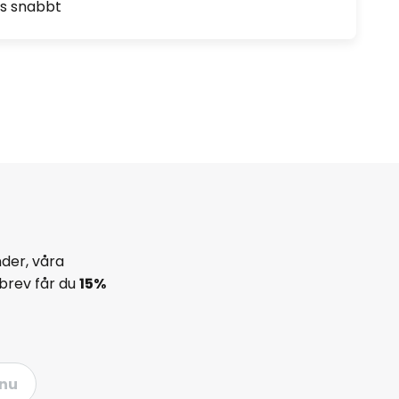
as snabbt
der, våra
brev får du
15%
nu