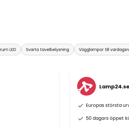
drum LED
Svarta tavelbelysning
Vägglampor till vardag
Lamp24.s
Europas största u
50 dagars öppet k