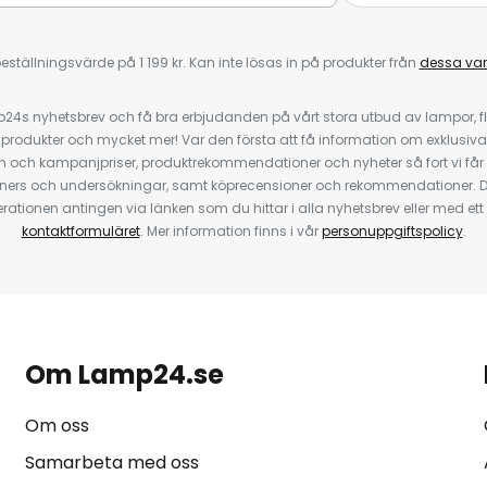
eställningsvärde på 1 199 kr. Kan inte lösas in på produkter från
dessa va
4s nyhetsbrev och få bra erbjudanden på vårt stora utbud av lampor, flä
odukter och mycket mer! Var den första att få information om exklusiva
 och kampanjpriser, produktrekommendationer och nyheter så fort vi får
ners och undersökningar, samt köprecensioner och rekommendationer. D
ationen antingen via länken som du hittar i alla nyhetsbrev eller med e
kontaktformuläret
. Mer information finns i vår
personuppgiftspolicy
.
Om Lamp24.se
Om oss
Samarbeta med oss