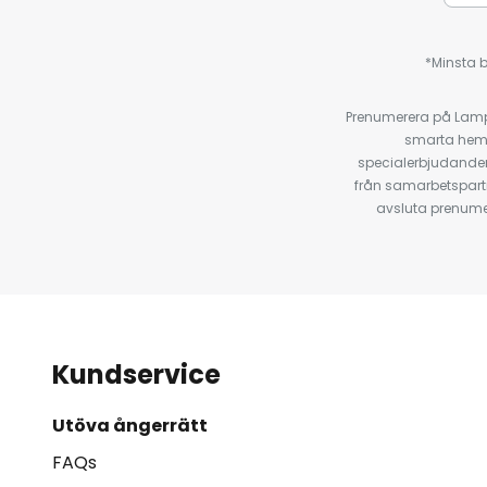
*Minsta b
Prenumerera på Lamp2
smarta hempr
specialerbjudanden
från samarbetspart
avsluta prenumer
Kundservice
Utöva ångerrätt
FAQs