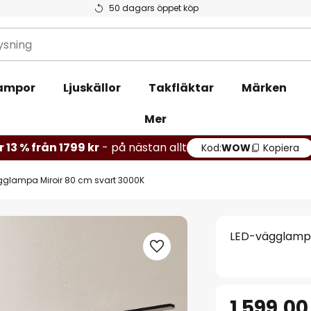
50 dagars öppet köp
ampor
Ljuskällor
Takfläktar
Märken
Mer
r 13 % från 1799 kr
- på nästan allt
Kod:
WOW
Kopiera
glampa Miroir 80 cm svart 3000K
LED-vägglampa
1 599,00