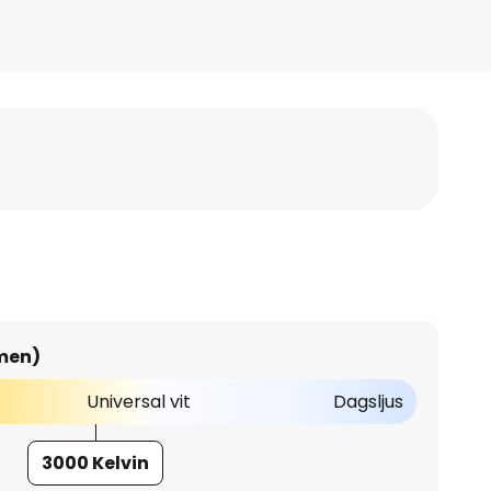
umen)
Universal vit
Dagsljus
3000 Kelvin