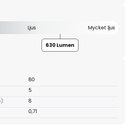
Ljus
Mycket ljus
630 Lumen
80
5
):
8
0,71