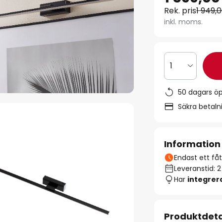
Rek. pris
1 949,0
inkl. moms.
1
50 dagars ö
Säkra betal
Information
Endast ett fåta
Leveranstid: 
Har
integre
Produktdeta