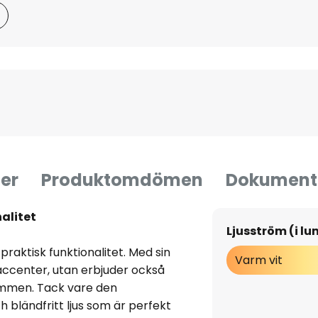
er
Produktomdömen
Dokument
alitet
Ljusström (i l
raktisk funktionalitet. Med sin
Varm vit
 accenter, utan erbjuder också
rymmen. Tack vare den
 bländfritt ljus som är perfekt