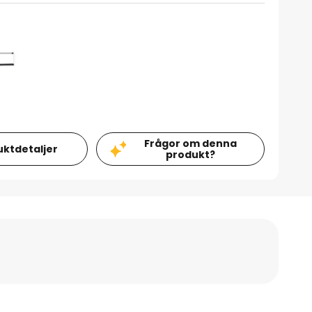
Frågor om denna
uktdetaljer
produkt?