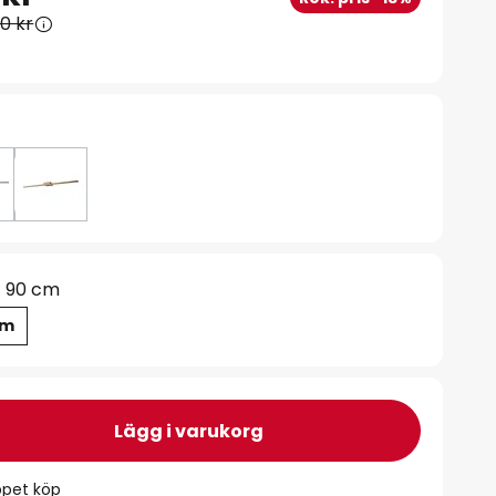
00 kr
90 cm
cm
Lägg i varukorg
ppet köp