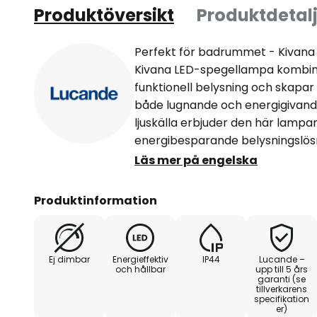
Produktöversikt
Produktdetalj
Perfekt för badrummet - Kivana
Kivana LED-spegellampa kombin
funktionell belysning och skapa
både lugnande och energigivande
ljuskälla erbjuder den här lampa
energibesparande belysningslös
Färgtemperaturen kan justeras in
Läs mer på engelska
mysig eller produktiv stämning 
hjälp av en DIP-omkopplare inuti
Produktinformation
spegellampans moderna stil smä
badrumsinredningar och betonar l
privata tillflyktsorten.
Ej dimbar
Energieffektiv
IP44
Lucande –
och hållbar
upp till 5 års
garanti (se
tillverkarens
specifikation
er)