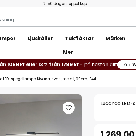
50 dagars öppet köp
ampor
Ljuskällor
Takfläktar
Märken
Mer
ån 1099 kr eller 13 % från 1799 kr
- på nästan allt
Kod:
 LED-spegellampa Kivana, svart, metall, 90cm, IP44
Lucande LED-sp
1 269,00