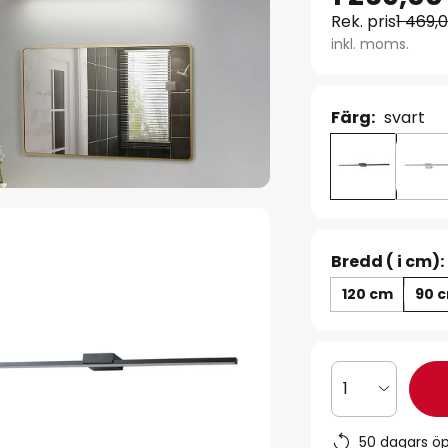
Rek. pris
1 469,
inkl. moms.
Färg:
svart
Bredd ( i cm):
120 cm
90 
1
50 dagars ö