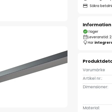
Säkra betal
Information
I lager
Leveranstid: 
Har
integre
Produktdeta
Varumärke
Artikel nr.:
Dimensioner:
Material: