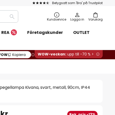
Betygsatt som 'Bra' på Trustpilot
Sök
Kundservice
Logga in
Varukorg
REA
Företagskunder
OUTLET
WOW-veckan:
upp till -70 % >
WOW
Kopiera
egellampa Kivana, svart, metall, 90cm, IP44
 kr
Rek. pris -13%