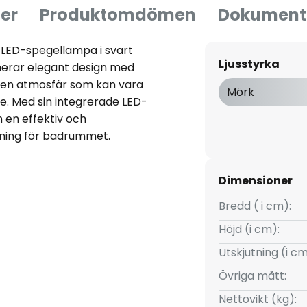
er
Produktomdömen
Dokument
 LED-spegellampa i svart
Ljusstyrka
erar elegant design med
r en atmosfär som kan vara
Mörk
. Med sin integrerade LED-
n en effektiv och
ning för badrummet.
dividuellt för att skapa en
efter behov. Detta görs med
Dimensioner
 höljet. Den svarta
lter sömlöst in i moderna
Bredd ( i cm):
jusets fascination i den
Höjd (i cm):
Utskjutning (i cm
Övriga mått:
Nettovikt (kg):