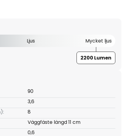
Ljus
Mycket ljus
2200 Lumen
90
3,6
):
8
Väggfäste längd 11 cm
0,6