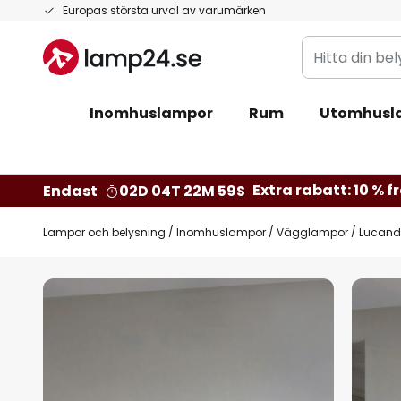
Hoppa
Europas största urval av varumärken
till
Hitta
innehållet
din
belysning
Inomhuslampor
Rum
Utomhusl
Extra rabatt: 10 % fr
Endast
02D 04T 22M 57S
Lampor och belysning
Inomhuslampor
Vägglampor
Lucande
Hoppa
till
slutet
av
bildgalleriet