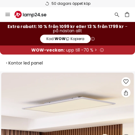
Betygsatt som 'Bra' på Trustpilot
Hoppa
till
innehållet
Extra rabatt: 10 % från 1099 kr eller 13 % från 1799 kr
-
på nästan allt
Kod:
WOW
Kopiera
WOW-veckan:
upp till -70 % >
Kontor led panel
Hoppa
till
slutet
av
bildgalleriet