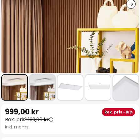
Hoppa
999,00 kr
Rek. pris -16%
till
Rek. pris
1 199,00 kr
början
inkl. moms.
av
bildgalleriet