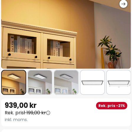
Hoppa
939,00 kr
Rek. pris -21%
till
Rek. pris
1 199,00 kr
början
inkl. moms.
av
bildgalleriet