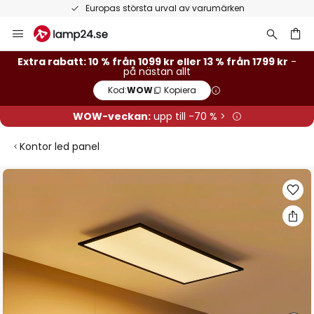
Europas största urval av varumärken
Hoppa
till
innehållet
Extra rabatt: 10 % från 1099 kr eller 13 % från 1799 kr
-
på nästan allt
Kod:
WOW
Kopiera
WOW-veckan:
upp till -70 % >
Kontor led panel
Hoppa
till
slutet
av
bildgalleriet