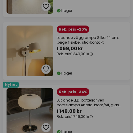
I lager
Rek. pris -20%
Lucande vägglampa Silka, 14 cm,
beige, flexibel, stickkontakt
1 069,00 kr
Rek. pris
1 349,00 kr
I lager
Nyhet
Rek. pris -34%
Lucande LED-batteridriven
bordslampa Anoria, krom/vit, glas
IP44 USB
1 149,00 kr
Rek. pris
1 749,00 kr
I lager