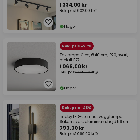
1 334,00 kr
Rek. pris
1 602,00 kr
I lager
Rek. pris -27%
Taklampa Cleo, Ø 40 cm, IP20, svart,
metall, E27
1 069,00 kr
Rek. pris
1 469,00 kr
I lager
Rek. pris -25%
Lindby LED-utomhusvägglampa
Sakari, svart, aluminium, höjd 59 cm
799,00 kr
Rek. pris
1 069,00 kr