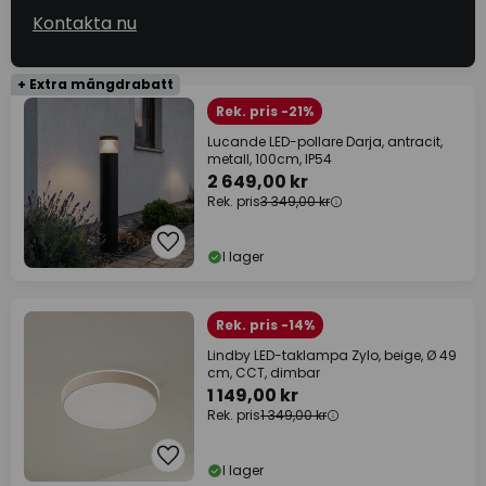
Kontakta nu
+ Extra mängdrabatt
Rek. pris -21%
Lucande LED-pollare Darja, antracit,
metall, 100cm, IP54
2 649,00 kr
Rek. pris
3 349,00 kr
I lager
Rek. pris -14%
Lindby LED-taklampa Zylo, beige, Ø 49
cm, CCT, dimbar
1 149,00 kr
Rek. pris
1 349,00 kr
I lager