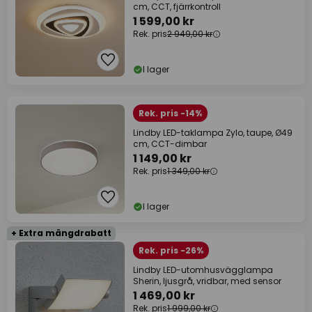
cm, CCT, fjärrkontroll
1 599,00 kr
Rek. pris
2 949,00 kr
I lager
Rek. pris -14%
Lindby LED-taklampa Zylo, taupe, Ø49
cm, CCT-dimbar
1 149,00 kr
Rek. pris
1 349,00 kr
I lager
+ Extra mängdrabatt
Rek. pris -26%
Lindby LED-utomhusvägglampa
Sherin, ljusgrå, vridbar, med sensor
1 469,00 kr
Rek. pris
1 999,00 kr