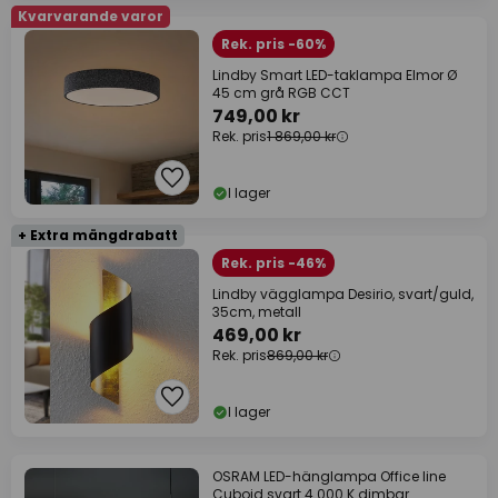
Kvarvarande varor
Rek. pris -60%
Lindby Smart LED-taklampa Elmor Ø
45 cm grå RGB CCT
749,00 kr
Rek. pris
1 869,00 kr
I lager
+ Extra mängdrabatt
Rek. pris -46%
Lindby vägglampa Desirio, svart/guld,
35cm, metall
469,00 kr
Rek. pris
869,00 kr
I lager
OSRAM LED-hänglampa Office line
Cuboid svart 4 000 K dimbar