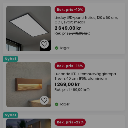
Rek. pris -10%
Lindby LED-panel Nelios, 120 x 60 cm,
CCT, svart, metall
2 649,00 kr
Rek. pris
2 949,00 kr
I lager
Nyhet
Rek. pris -13%
Lucande LED-utomhusvägglampa
Trevin, 40 cm, IP65, aluminium
1 269,00 kr
Rek. pris
1 469,00 kr
I lager
Nyhet
Rek. pris -22%