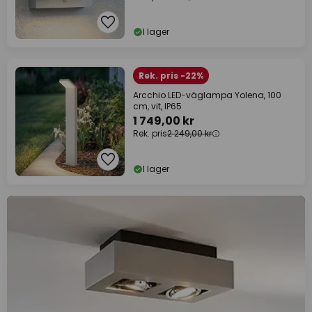
I lager
Rek. pris -22%
Arcchio LED-väglampa Yolena, 100
cm, vit, IP65
1 749,00 kr
Rek. pris
2 249,00 kr
I lager