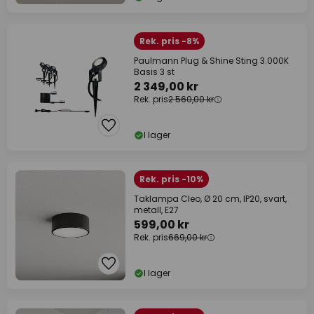
Rek. pris -8%
Paulmann Plug & Shine Sting 3.000K
Basis 3 st
2 349,00 kr
Rek. pris
2 560,00 kr
I lager
Rek. pris -10%
Taklampa Cleo, Ø 20 cm, IP20, svart,
metall, E27
599,00 kr
Rek. pris
669,00 kr
I lager