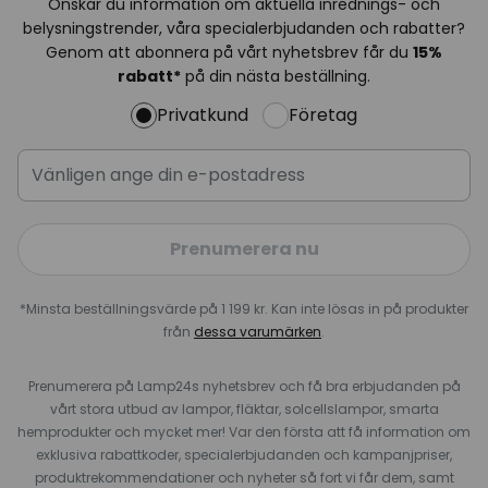
Önskar du information om aktuella inrednings- och
belysningstrender, våra specialerbjudanden och rabatter?
Genom att abonnera på vårt nyhetsbrev får du
15%
rabatt*
på din nästa beställning.
Privatkund
Företag
Prenumerera nu
*Minsta beställningsvärde på 1 199 kr. Kan inte lösas in på produkter
från
dessa varumärken
.
Prenumerera på Lamp24s nyhetsbrev och få bra erbjudanden på
vårt stora utbud av lampor, fläktar, solcellslampor, smarta
hemprodukter och mycket mer! Var den första att få information om
exklusiva rabattkoder, specialerbjudanden och kampanjpriser,
produktrekommendationer och nyheter så fort vi får dem, samt