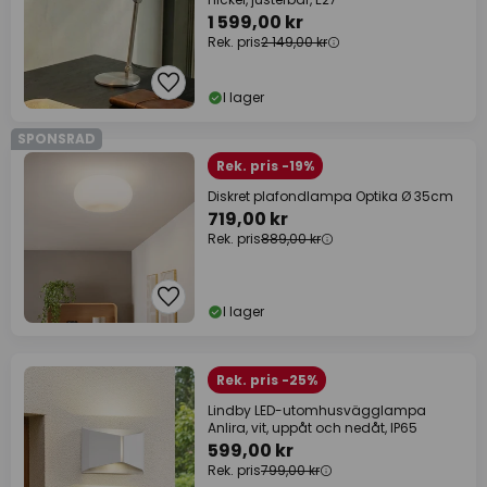
1 599,00 kr
Rek. pris
2 149,00 kr
I lager
SPONSRAD
Rek. pris -19%
Diskret plafondlampa Optika Ø 35cm
719,00 kr
Rek. pris
889,00 kr
I lager
Rek. pris -25%
Lindby LED-utomhusvägglampa
Anlira, vit, uppåt och nedåt, IP65
599,00 kr
Rek. pris
799,00 kr