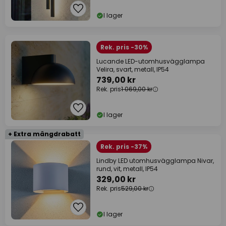
I lager
Rek. pris -30%
Lucande LED-utomhusvägglampa
Velira, svart, metall, IP54
739,00 kr
Rek. pris
1 069,00 kr
I lager
+ Extra mängdrabatt
Rek. pris -37%
Lindby LED utomhusvägglampa Nivar,
rund, vit, metall, IP54
329,00 kr
Rek. pris
529,00 kr
I lager