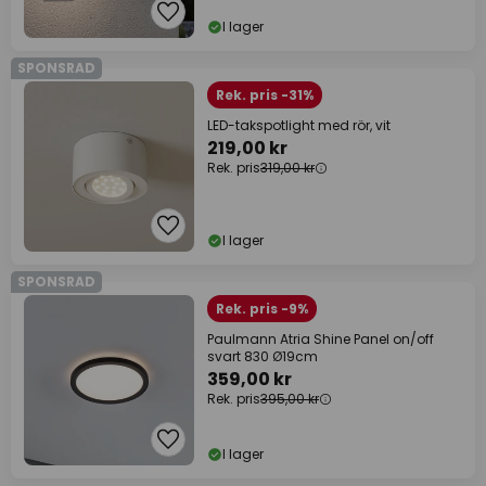
I lager
SPONSRAD
Rek. pris -31%
LED-takspotlight med rör, vit
219,00 kr
Rek. pris
319,00 kr
I lager
SPONSRAD
Rek. pris -9%
Paulmann Atria Shine Panel on/off
svart 830 Ø19cm
359,00 kr
Rek. pris
395,00 kr
I lager