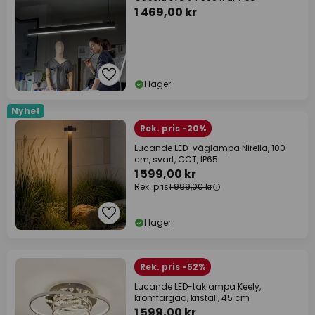
1 469,00 kr
I lager
Nyhet
Rek. pris -20%
Lucande LED-väglampa Nirella, 100
cm, svart, CCT, IP65
1 599,00 kr
Rek. pris
1 999,00 kr
I lager
Rek. pris -52%
Lucande LED-taklampa Keely,
kromfärgad, kristall, 45 cm
1 599,00 kr