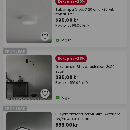
Rek. pris -25%
Taklampa Cleo, Ø 20 cm, IP20, vit,
metall, E27
599,00 kr
Rek. pris
799,00 kr
I lager
SPONSRAD
Rek. pris -23%
Golvlampa Skriva, justerbar, GU10,
svart
399,00 kr
Rek. pris
519,00 kr
I lager
SPONSRAD
LED ytmonterad panel Slim 58x20cm
on/off 4.000K svart
556,00 kr