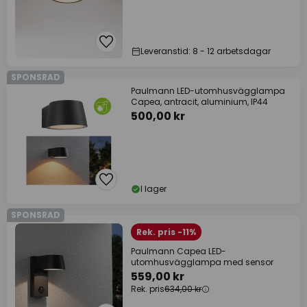
Leveranstid: 8 - 12 arbetsdagar
SPONSRAD
Paulmann LED-utomhusvägglampa
Capea, antracit, aluminium, IP44
500,00 kr
I lager
SPONSRAD
Rek. pris -11%
Paulmann Capea LED-
utomhusvägglampa med sensor
559,00 kr
Rek. pris
634,00 kr