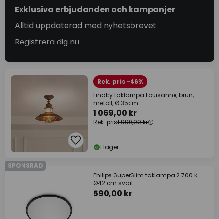
Exklusiva erbjudanden och kampanjer
Alltid uppdaterad med nyhetsbrevet
Registrera dig nu
Rek. pris -46%
Lindby taklampa Louisanne, brun,
metall, Ø 35cm
1 069,00 kr
Rek. pris
1 999,00 kr
I lager
SPONSRAD
Philips SuperSlim taklampa 2 700 K
Ø42 cm svart
590,00 kr