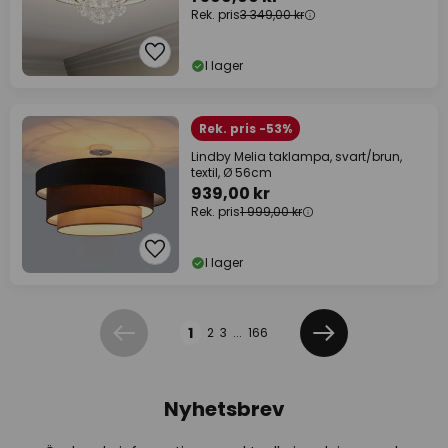
Rek. pris
3 349,00 kr
I lager
Rek. pris -53%
Lindby Melia taklampa, svart/brun,
textil, Ø 56cm
939,00 kr
Rek. pris
1 999,00 kr
I lager
Sidan
1
2
3
...
166
Föregående
Nästa
Nyhetsbrev