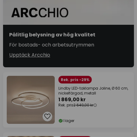
Pålitlig belysning av hög kvalitet
För bostads- och arbetsutrymmen
Upptäck Arcchio
Rek. pris -29%
Lindby LED-taklampa Joline, Ø 60 cm,
nickelfärgad, metall
1 869,00 kr
Rek. pris
2 649,00 kr
I lager