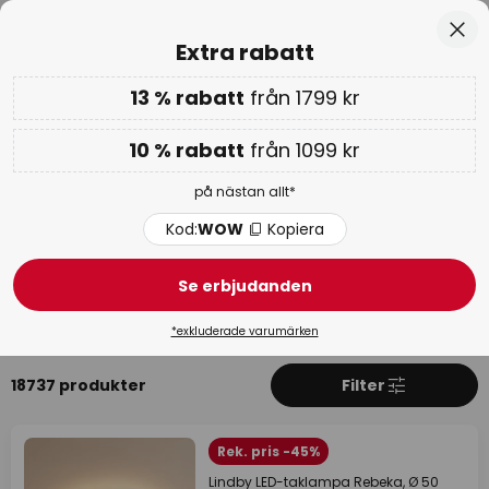
Europas största urval av varumärken
Hoppa
Stä
Extra rabatt
till
innehållet
13 % rabatt
från 1799 kr
Extra rabatt: 10 % från 1099 kr eller 13 % från 1799 kr
-
på nästan allt
10 % rabatt
från 1099 kr
Kod:
WOW
Kopiera
på nästan allt*
WOW-veckan:
upp till -70 % >
Kod:
WOW
Kopiera
Företagskunder
Se erbjudanden
Kontorsbelysning
Design- och hotellbelysning
Tekni
*exkluderade varumärken
18737 produkter
Filter
Rek. pris -45%
Lindby LED-taklampa Rebeka, Ø 50