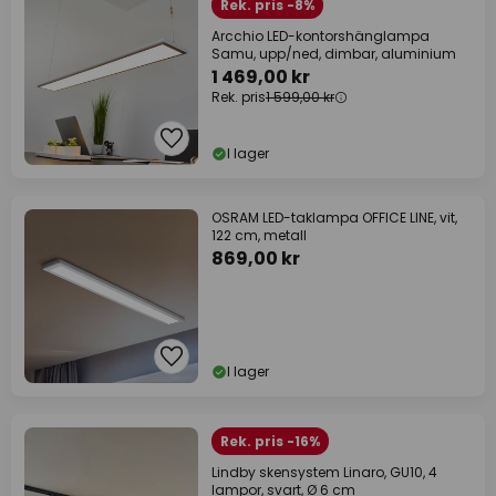
Rek. pris -8%
Arcchio LED-kontorshänglampa
Samu, upp/ned, dimbar, aluminium
1 469,00 kr
Rek. pris
1 599,00 kr
I lager
OSRAM LED-taklampa OFFICE LINE, vit,
122 cm, metall
869,00 kr
I lager
Rek. pris -16%
Lindby skensystem Linaro, GU10, 4
lampor, svart, Ø 6 cm