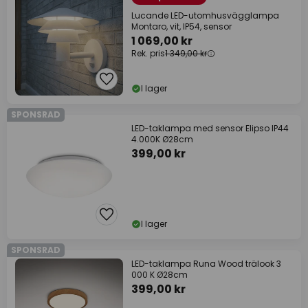
Lucande LED-utomhusvägglampa
Montaro, vit, IP54, sensor
1 069,00 kr
Rek. pris
1 349,00 kr
I lager
SPONSRAD
LED-taklampa med sensor Elipso IP44
4.000K Ø28cm
399,00 kr
I lager
SPONSRAD
LED-taklampa Runa Wood trälook 3
000 K Ø28cm
399,00 kr