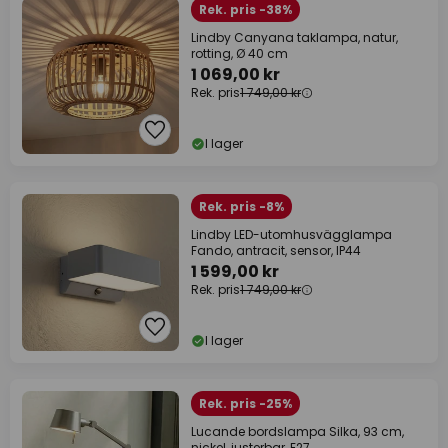
Rek. pris -38%
Lindby Canyana taklampa, natur,
rotting, Ø 40 cm
1 069,00 kr
Rek. pris
1 749,00 kr
I lager
Rek. pris -8%
Lindby LED-utomhusvägglampa
Fando, antracit, sensor, IP44
1 599,00 kr
Rek. pris
1 749,00 kr
I lager
Rek. pris -25%
Lucande bordslampa Silka, 93 cm,
nickel, justerbar, E27