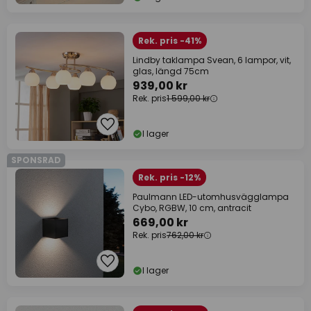
Rek. pris -41%
Lindby taklampa Svean, 6 lampor, vit,
glas, längd 75cm
939,00 kr
Rek. pris
1 599,00 kr
I lager
SPONSRAD
Rek. pris -12%
Paulmann LED-utomhusvägglampa
Cybo, RGBW, 10 cm, antracit
669,00 kr
Rek. pris
762,00 kr
I lager