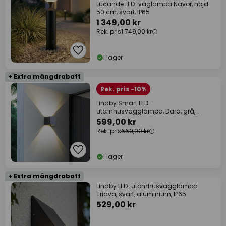
Lucande LED-väglampa Navor, höjd
50 cm, svart, IP65
1 349,00 kr
Rek. pris
1 749,00 kr
I lager
+ Extra mängdrabatt
Rek. pris -10%
Lindby Smart LED-
utomhusvägglampa, Dara, grå,
kantig, CCT RGB, Tuya
599,00 kr
Rek. pris
669,00 kr
I lager
+ Extra mängdrabatt
Lindby LED-utomhusvägglampa
Triava, svart, aluminium, IP65
529,00 kr