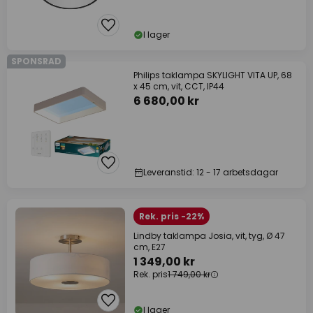
I lager
SPONSRAD
Philips taklampa SKYLIGHT VITA UP, 68
x 45 cm, vit, CCT, IP44
6 680,00 kr
Leveranstid: 12 - 17 arbetsdagar
Rek. pris -22%
Lindby taklampa Josia, vit, tyg, Ø 47
cm, E27
1 349,00 kr
Rek. pris
1 749,00 kr
I lager