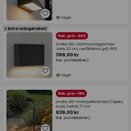
I lager
+ Extra mängdrabatt
Rek. pris -46%
Lindby LED-utomhusvägglampa
Jarte, 20 cm, nedåtriktad, grå, IP65
399,00 kr
Rek. pris
739,00 kr
I lager
Rek. pris -18%
Lindby LED-markspettslampa Capelo,
svart, metall, 77 cm
939,00 kr
Rek. pris
1 149,00 kr