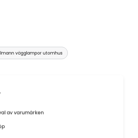
ulmann vägglampor utomhus
e
rval av varumärken
öp