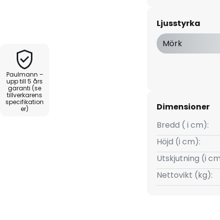
 antracitfärgad lackerad
ligt skyddsklass IP44. Ljuset
Ljusstyrka
dioderna strålar nedåt i en bred
örutom att belysa ett stort
Mörk
uskägla på fasaden.
 ska monteras på en höjd av
Paulmann –
upp till 5 års
garanti (se
tillverkarens
specifikation
Dimensioner
er)
Bredd ( i cm):
Höjd (i cm):
0 lx)
Utskjutning (i cm
Nettovikt (kg):
n 5 sekunder till 5 minuter.