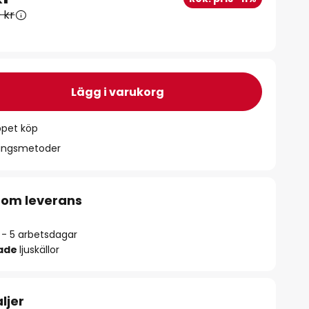
 kr
Lägg i varukorg
ppet köp
ningsmetoder
 om leverans
2 - 5 arbetsdagar
rade
ljuskällor
ljer