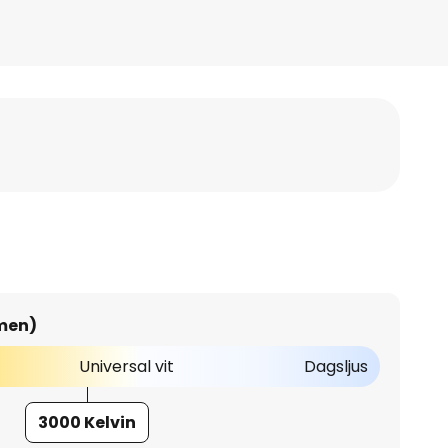
umen)
Universal vit
Dagsljus
3000 Kelvin