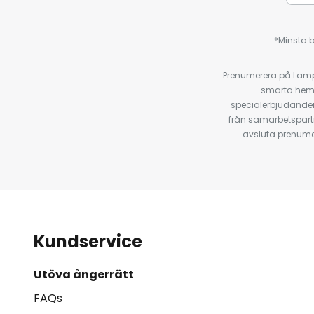
*Minsta b
Prenumerera på Lamp2
smarta hempr
specialerbjudanden
från samarbetspart
avsluta prenumer
Kundservice
Utöva ångerrätt
FAQs