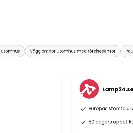
r utomhus
Vägglampor utomhus med rörelsesensor
Pa
Lamp24.s
Europas största u
50 dagars öppet k