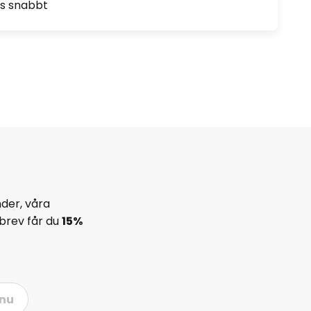
as snabbt
der, våra
brev får du
15%
nu