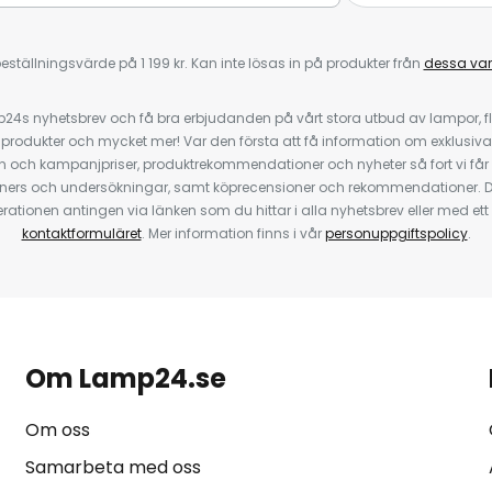
eställningsvärde på 1 199 kr. Kan inte lösas in på produkter från
dessa va
4s nyhetsbrev och få bra erbjudanden på vårt stora utbud av lampor, flä
odukter och mycket mer! Var den första att få information om exklusiva
 och kampanjpriser, produktrekommendationer och nyheter så fort vi får
ners och undersökningar, samt köprecensioner och rekommendationer. D
ationen antingen via länken som du hittar i alla nyhetsbrev eller med e
kontaktformuläret
. Mer information finns i vår
personuppgiftspolicy
.
Om Lamp24.se
Om oss
Samarbeta med oss