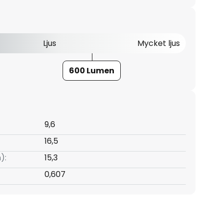
Ljus
Mycket ljus
600 Lumen
9,6
16,5
):
15,3
0,607