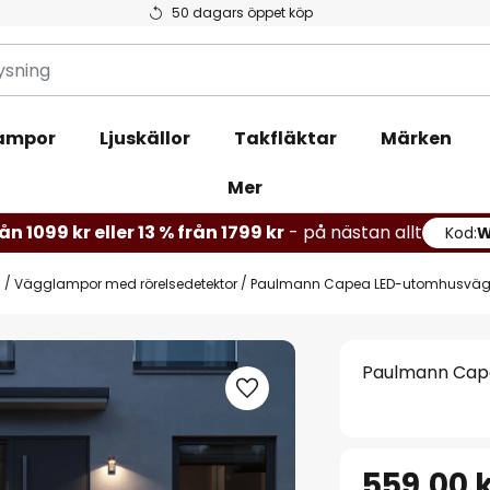
50 dagars öppet köp
ampor
Ljuskällor
Takfläktar
Märken
Mer
ån 1099 kr eller 13 % från 1799 kr
- på nästan allt
Kod:
s
Vägglampor med rörelsedetektor
Paulmann Capea LED-utomhusväg
Paulmann Cap
559,00 