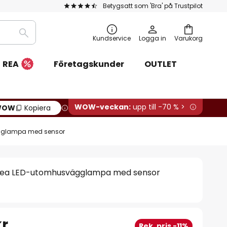
Betygsatt som 'Bra' på Trustpilot
Sök
Kundservice
Logga in
Varukorg
REA
Företagskunder
OUTLET
WOW-veckan:
upp till -70 % >
WOW
Kopiera
glampa med sensor
ea LED-utomhusvägglampa med sensor
kr
Rek. pris -11%