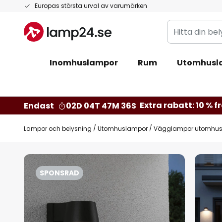
Hoppa
Europas största urval av varumärken
till
Hitta
innehållet
din
belysning
Inomhuslampor
Rum
Utomhusl
Extra rabatt: 10 % fr
Endast
02D 04T 47M 35S
Lampor och belysning
Utomhuslampor
Vägglampor utomhu
Hoppa
till
SPONSRAD
slutet
av
bildgalleriet