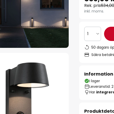
Rek. pris
634,00
inkl. moms.
1
50 dagars ö
Säkra betal
Information
I lager
Leveranstid: 
Har
integre
Produktdeta