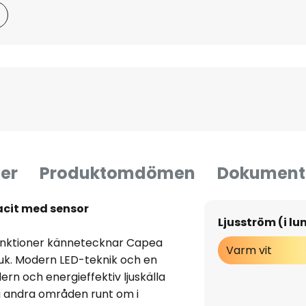
er
Produktomdömen
Dokument
cit med sensor
Ljusström (i l
unktioner kännetecknar Capea
Varm vit
k. Modern LED-teknik och en
ern och energieffektiv ljuskälla
a andra områden runt om i