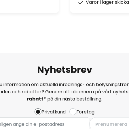
Varor i lager skick
Nyhetsbrev
u information om aktuella inrednings- och belysningstren
anden och rabatter? Genom att abonnera på vårt nyhets
rabatt*
på din nästa beställning.
Privatkund
Företag
Prenumerera 