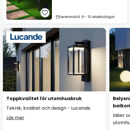
Leveranstid: 9 - 13 arbetsdagar
Toppkvalitet för utomhusbruk
Belysn
balko
Teknik, kvalitet och design - Lucande.
Idéer o
Läs mer
utomhu