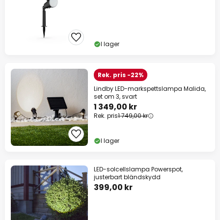
I lager
Rek. pris -22%
Lindby LED-markspettslampa Malida,
set om 3, svart
1 349,00 kr
Rek. pris
1 749,00 kr
I lager
LED-solcellslampa Powerspot,
justerbart bländskydd
399,00 kr