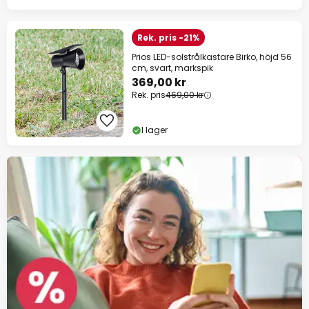
Rek. pris -21%
Prios LED-solstrålkastare Birko, höjd 56
cm, svart, markspik
369,00 kr
Rek. pris
469,00 kr
I lager