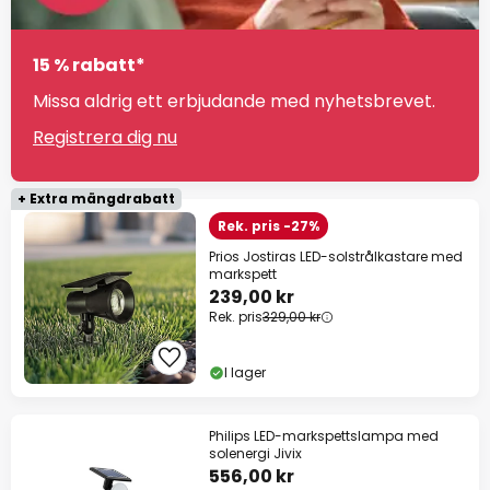
15 % rabatt*
Missa aldrig ett erbjudande med nyhetsbrevet.
Registrera dig nu
+ Extra mängdrabatt
Rek. pris -27%
Prios Jostiras LED-solstrålkastare med
markspett
239,00 kr
Rek. pris
329,00 kr
I lager
Philips LED-markspettslampa med
solenergi Jivix
556,00 kr