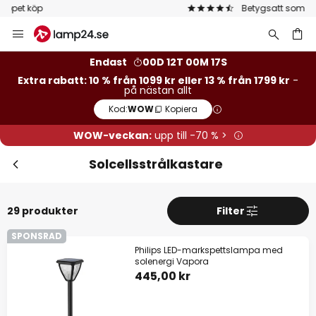
Betygsatt som 'Bra' på Trustpilot
Hoppa
Stä
Extra rabatt
till
innehållet
13 % rabatt
från 1799 kr
Endast
00D 12T 00M 15S
Extra rabatt: 10 % från 1099 kr eller 13 % från 1799 kr
-
på nästan allt
10 % rabatt
från 1099 kr
Kod:
WOW
Kopiera
på nästan allt*
WOW-veckan:
upp till -70 % >
Kod:
WOW
Kopiera
Solcellsstrålkastare
Se erbjudanden
29 produkter
Filter
*exkluderade varumärken
SPONSRAD
Philips LED-markspettslampa med
solenergi Vapora
445,00 kr