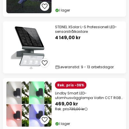
I lager
STEINEL XSolar L-S Professionell LED-
sensorstrålkastare
4 149,00 kr
Leveranstid: 9 - 13 arbetsdagar
Rek. pris -36%
Lindby Smart LED-
utomhusvägglampa Valtin CCT RGB
Tuya IP54
469,00 kr
Rek. pris
739,00 kr
I lager