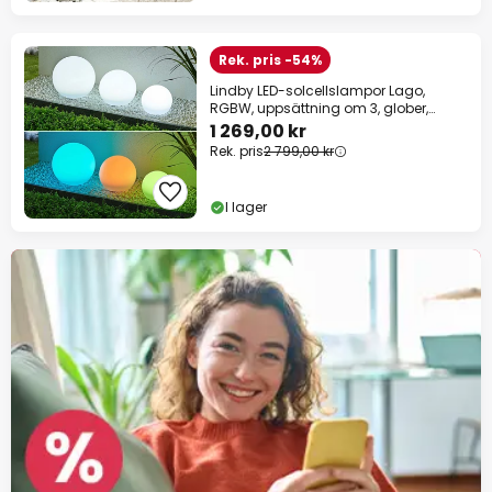
Rek. pris -54%
Lindby LED-solcellslampor Lago,
RGBW, uppsättning om 3, glober,
jordspett
1 269,00 kr
Rek. pris
2 799,00 kr
I lager