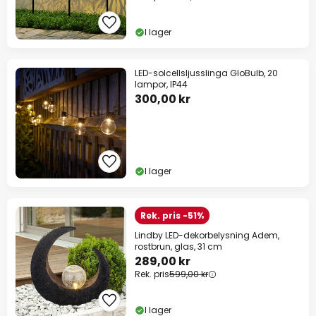
I lager
LED-solcellsljusslinga GloBulb, 20
lampor, IP44
300,00 kr
I lager
Rek. pris -51%
Lindby LED-dekorbelysning Adem,
rostbrun, glas, 31 cm
289,00 kr
Rek. pris
599,00 kr
I lager