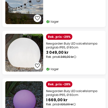
I lager
Rek. pris -29%
Newgarden Buly LED solcellslampa
jordglob IP65, Ø 80cm
3 049,00 kr
Rek. pris
4 346,00 kr
I lager
Rek. pris -28%
Newgarden Buly LED solcellslampa
jordglob IP65, Ø 60cm
1 669,00 kr
Rek. pris
2 320,00 kr