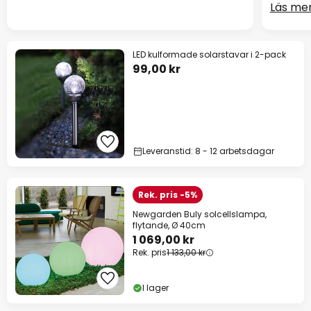
Läs me
LED kulformade solarstavar i 2-pack
99,00 kr
Leveranstid: 8 - 12 arbetsdagar
Rek. pris -5%
Newgarden Buly solcellslampa,
flytande, Ø 40cm
1 069,00 kr
Rek. pris
1 133,00 kr
I lager