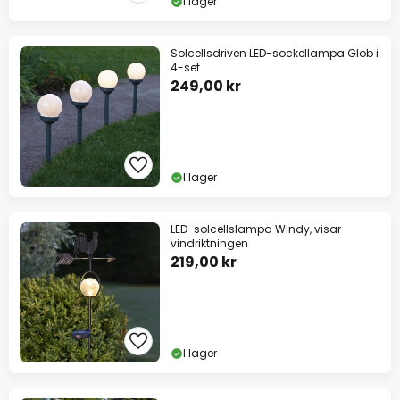
I lager
Solcellsdriven LED-sockellampa Glob i
4-set
249,00 kr
I lager
LED-solcellslampa Windy, visar
vindriktningen
219,00 kr
I lager