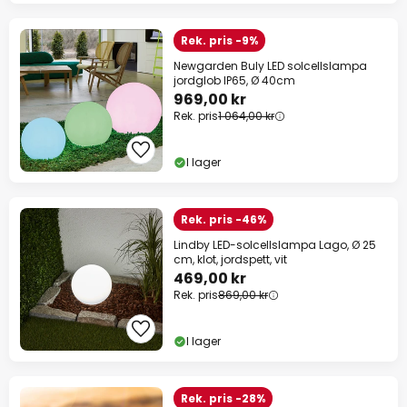
Rek. pris -9%
Newgarden Buly LED solcellslampa
jordglob IP65, Ø 40cm
969,00 kr
Rek. pris
1 064,00 kr
I lager
Rek. pris -46%
Lindby LED-solcellslampa Lago, Ø 25
cm, klot, jordspett, vit
469,00 kr
Rek. pris
869,00 kr
I lager
Rek. pris -28%