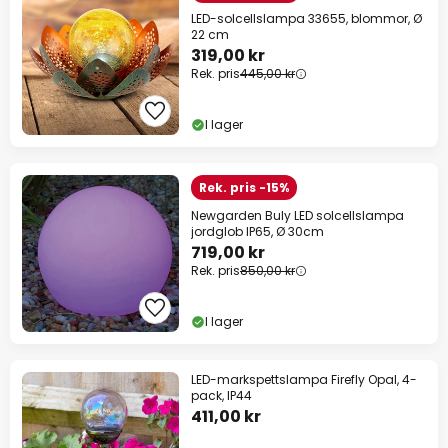
LED-solcellslampa 33655, blommor, Ø
22 cm
319,00 kr
Rek. pris
445,00 kr
I lager
Rek. pris -15%
Newgarden Buly LED solcellslampa
jordglob IP65, Ø 30cm
719,00 kr
Rek. pris
850,00 kr
I lager
LED-markspettslampa Firefly Opal, 4-
pack, IP44
411,00 kr