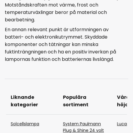
Motståndskraften mot värme, frost och
temperaturväxlingar beror på material och
bearbetning.
En annan relevant punkt är utformningen av
batteri- och elektronikutrymmet. Skyddade
komponenter och tätningar kan minska
fuktinträngningen och ha en positiv inverkan på
lampornas funktion och batteriernas livslängd.
Liknande
Populära
Våra
kategorier
sortiment
höjdp
Solcellslampa
System Paulmann
Lucand
Plug & Shine 24 volt