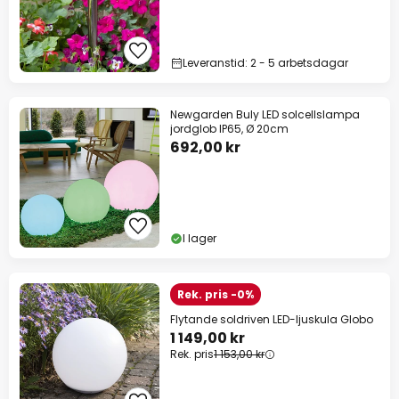
Leveranstid: 2 - 5 arbetsdagar
Newgarden Buly LED solcellslampa
jordglob IP65, Ø 20cm
692,00 kr
I lager
Rek. pris -0%
Flytande soldriven LED-ljuskula Globo
1 149,00 kr
Rek. pris
1 153,00 kr