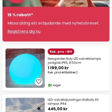
15 % rabatt*
Missa aldrig ett erbjudande med nyhetsbrevet.
Registrera dig nu
Rek. pris -18%
Newgarden Buly LED solcellslampa
jordglob IP65, Ø 50cm
1 199,00 kr
Rek. pris
1 470,00 kr
I lager
LED-solcellsljusslinga GloBulb, 40
lampor, IP44
445,00 kr