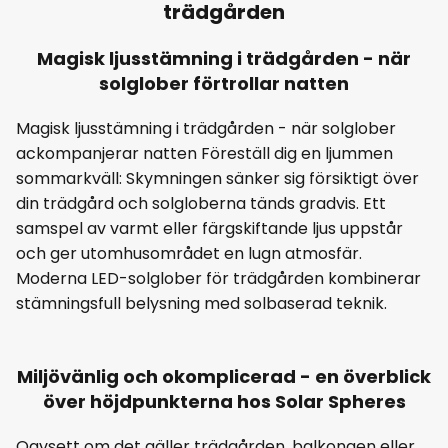
trädgården
Magisk ljusstämning i trädgården - när
solglober förtrollar natten
Magisk ljusstämning i trädgården - när solglober
ackompanjerar natten Föreställ dig en ljummen
sommarkväll: Skymningen sänker sig försiktigt över
din trädgård och solgloberna tänds gradvis. Ett
samspel av varmt eller färgskiftande ljus uppstår
och ger utomhusområdet en lugn atmosfär.
Moderna LED-solglober för trädgården kombinerar
stämningsfull belysning med solbaserad teknik.
Miljövänlig och okomplicerad - en överblick
över höjdpunkterna hos Solar Spheres
Oavsett om det gäller trädgården, balkongen eller