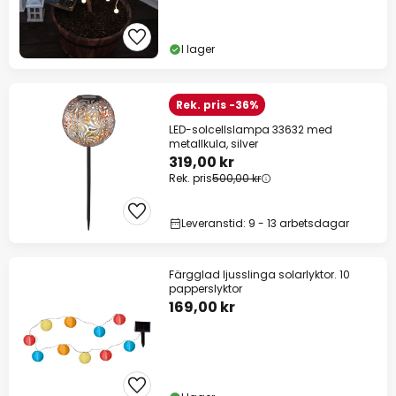
I lager
Rek. pris -36%
LED-solcellslampa 33632 med
metallkula, silver
319,00 kr
Rek. pris
500,00 kr
Leveranstid: 9 - 13 arbetsdagar
Färgglad ljusslinga solarlyktor. 10
papperslyktor
169,00 kr