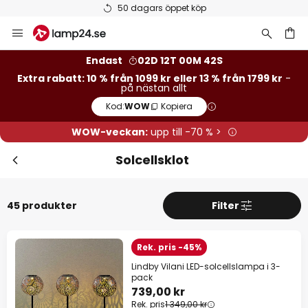
Betygsatt som 'Bra' på Trustpilot
Hoppa
till
innehållet
Endast
02D 12T 00M 40S
Stä
Extra rabatt: 10 % från 1099 kr eller 13 % från 1799 kr
-
Extra rabatt
på nästan allt
Kod:
WOW
Kopiera
13 % rabatt
från 1799 kr
WOW-veckan:
upp till -70 % >
10 % rabatt
från 1099 kr
Solcellsklot
på nästan allt*
Kod:
WOW
Kopiera
45 produkter
Filter
Se erbjudanden
Rek. pris -45%
*exkluderade varumärken
Lindby Vilani LED-solcellslampa i 3-
pack
739,00 kr
Rek. pris
1 349,00 kr