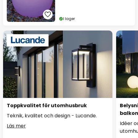
I lager
Toppkvalitet för utomhusbruk
Belysn
balko
Teknik, kvalitet och design - Lucande.
Idéer o
Läs mer
utomhu