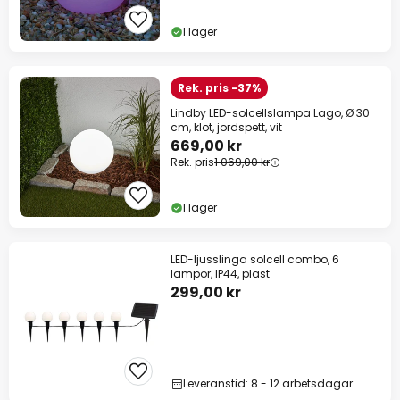
I lager
Rek. pris -37%
Lindby LED-solcellslampa Lago, Ø 30
cm, klot, jordspett, vit
669,00 kr
Rek. pris
1 069,00 kr
I lager
LED-ljusslinga solcell combo, 6
lampor, IP44, plast
299,00 kr
Leveranstid: 8 - 12 arbetsdagar