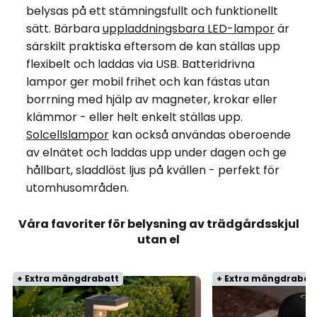
belysas på ett stämningsfullt och funktionellt
sätt. Bärbara
uppladdningsbara LED-lampor
är
särskilt praktiska eftersom de kan ställas upp
flexibelt och laddas via USB. Batteridrivna
lampor ger mobil frihet och kan fästas utan
borrning med hjälp av magneter, krokar eller
klämmor - eller helt enkelt ställas upp.
Solcellslampor
kan också användas oberoende
av elnätet och laddas upp under dagen och ge
hållbart, sladdlöst ljus på kvällen - perfekt för
utomhusområden.
Våra favoriter för belysning av trädgårdsskjul
utan el
+ Extra mängdrabatt
+ Extra mängdrabat