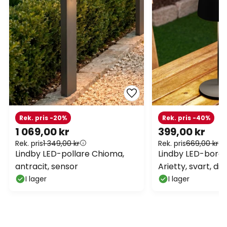
Rek. pris -20%
Rek. pris -40%
1 069,00 kr
399,00 kr
Rek. pris
1 349,00 kr
Rek. pris
669,00 kr
Lindby LED-pollare Chioma,
Lindby LED-bord
antracit, sensor
Arietty, svart, di
I lager
I lager