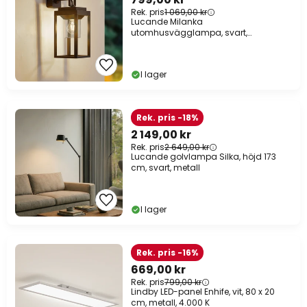
Rek. pris
1 069,00 kr
Lucande Milanka
utomhusvägglampa, svart,
aluminium, 43 cm
I lager
Rek. pris -18%
2 149,00 kr
Rek. pris
2 649,00 kr
Lucande golvlampa Silka, höjd 173
cm, svart, metall
I lager
Rek. pris -16%
669,00 kr
Rek. pris
799,00 kr
Lindby LED-panel Enhife, vit, 80 x 20
cm, metall, 4.000 K