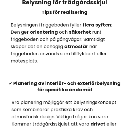
Belysning för trädgårdsskjul
Tips för realisering
Belysningen i friggeboden fyller
flera syften
:
Den ger
orientering
och
säkerhet
runt
friggeboden och på gångvägar. Samtidigt
skapar det en behaglig
atmosfär
när
friggeboden används som tillflyktsort eller
mötesplats.
✓ Planering av interiör- och exteriörbelysning
för specifika ändamål
Bra planering möjliggör ett belysningskoncept
som kombinerar praktiska krav och
atmosfärisk design. Viktiga frågor kan vara:
Kommer trädgårdsskjulet att vara
drivet
eller