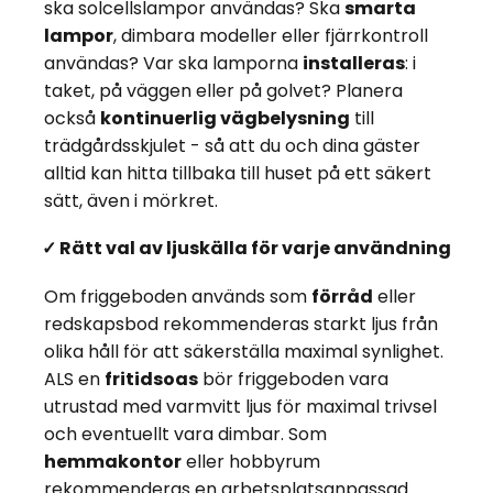
ska solcellslampor användas? Ska
smarta
lampor
, dimbara modeller eller fjärrkontroll
användas? Var ska lamporna
installeras
: i
taket, på väggen eller på golvet? Planera
också
kontinuerlig vägbelysning
till
trädgårdsskjulet - så att du och dina gäster
alltid kan hitta tillbaka till huset på ett säkert
sätt, även i mörkret.
✓ Rätt val av ljuskälla för varje användning
Om friggeboden används som
förråd
eller
redskapsbod rekommenderas starkt ljus från
olika håll för att säkerställa maximal synlighet.
ALS en
fritidsoas
bör friggeboden vara
utrustad med varmvitt ljus för maximal trivsel
och eventuellt vara dimbar. Som
hemmakontor
eller hobbyrum
rekommenderas en arbetsplatsanpassad