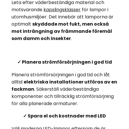
Leta efter väderbeständiga material och
motsvarande
kapslingsklasser
för lampor i
utomhusmiljöer. Det innebär att lamporna är
optimalt
skyddade mot fukt, men också
mot inträngning av främmande föremål
som damm och insekter
.
✓ Planera strömförsörjningen i god tid
Planera strömförsörjningen i god tid och låt
alltid
elektriska installationer utföras av en
fackman
. Säkerställ väderbeständiga
komponenter och tillräcklig strömförsörjning
för alla planerade armaturer.
✓ Spara el och kostnader med LED
Välj moderna LED-lampor eftersom de är