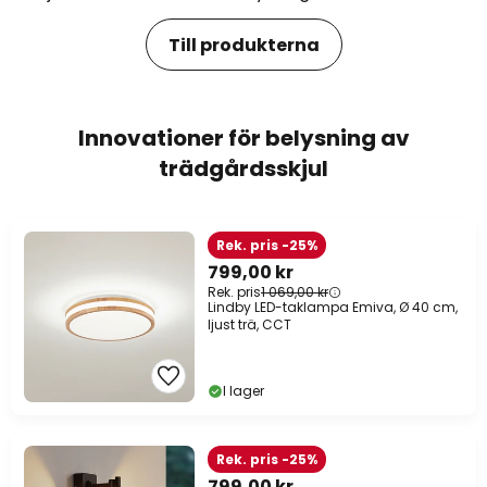
Till produkterna
Innovationer för belysning av
trädgårdsskjul
Rek. pris -25%
799,00 kr
Rek. pris
1 069,00 kr
Lindby LED-taklampa Emiva, Ø 40 cm,
ljust trä, CCT
I lager
Rek. pris -25%
799,00 kr