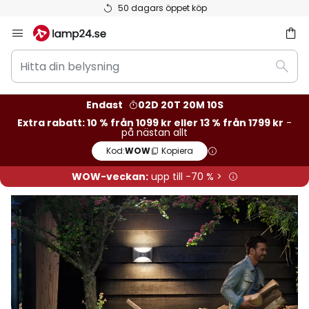
Betygsatt som 'Bra' på Trustpilot
Hoppa
till
Hitta
innehållet
Sök
din
belysning
Endast
02D 20T 20M 07S
Extra rabatt: 10 % från 1099 kr eller 13 % från 1799 kr
-
på nästan allt
Kod:
WOW
Kopiera
WOW-veckan:
upp till -70 % >