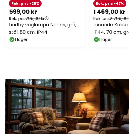
Rek. pris -25%
Rek. pris -47%
599,00 kr
1 469,00 kr
Rek. pris
799,00 kr
Rek. pris
2 799,00 kr
Lindby väglampa Noemi, grå,
Lucande Kalisa v
stål, 80 cm, IP44
IP44, 70 cm, grå,
I lager
I lager