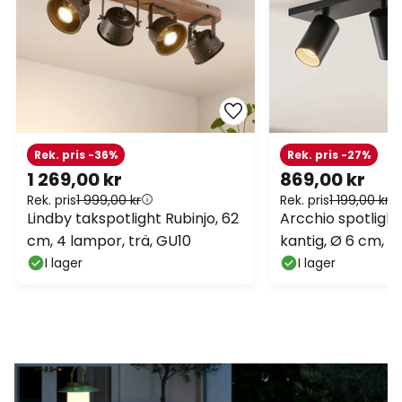
Rek. pris -36%
Rek. pris -27%
1 269,00 kr
869,00 kr
Rek. pris
1 999,00 kr
Rek. pris
1 199,00 kr
Lindby takspotlight Rubinjo, 62
Arcchio spotlights
cm, 4 lampor, trä, GU10
kantig, Ø 6 cm, 3
I lager
I lager