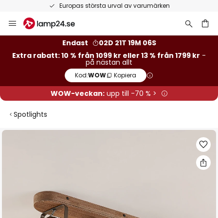
Europas största urval av varumärken
Hoppa
till
innehållet
Endast
02D 21T 19M 05S
Extra rabatt: 10 % från 1099 kr eller 13 % från 1799 kr
-
på nästan allt
Kod:
WOW
Kopiera
WOW-veckan:
upp till -70 % >
Spotlights
Hoppa
till
slutet
av
bildgalleriet