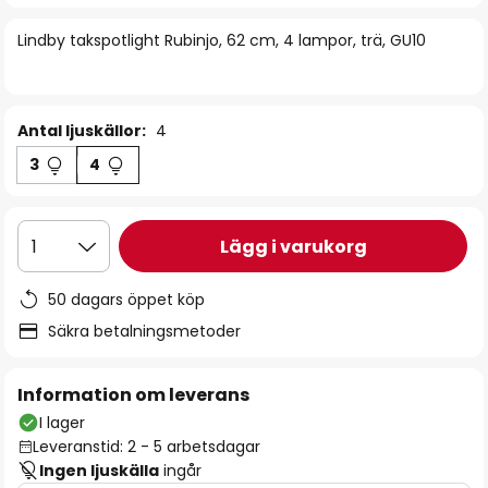
bildgalleriet
Lindby takspotlight Rubinjo, 62 cm, 4 lampor, trä, GU10
Antal ljuskällor:
4
3
4
Lägg i varukorg
1
50 dagars öppet köp
Säkra betalningsmetoder
Information om leverans
I lager
Leveranstid: 2 - 5 arbetsdagar
Ingen ljuskälla
ingår