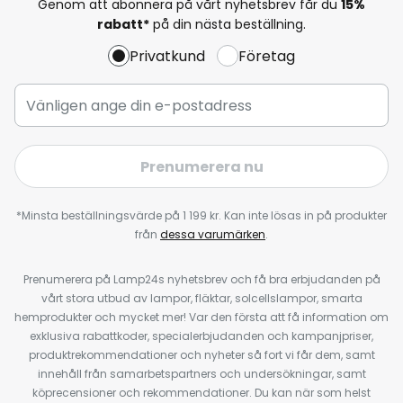
Genom att abonnera på vårt nyhetsbrev får du
15%
rabatt*
på din nästa beställning.
Privatkund
Företag
Prenumerera nu
*Minsta beställningsvärde på 1 199 kr. Kan inte lösas in på produkter
från
dessa varumärken
.
Prenumerera på Lamp24s nyhetsbrev och få bra erbjudanden på
vårt stora utbud av lampor, fläktar, solcellslampor, smarta
hemprodukter och mycket mer! Var den första att få information om
exklusiva rabattkoder, specialerbjudanden och kampanjpriser,
produktrekommendationer och nyheter så fort vi får dem, samt
innehåll från samarbetspartners och undersökningar, samt
köprecensioner och rekommendationer. Du kan när som helst