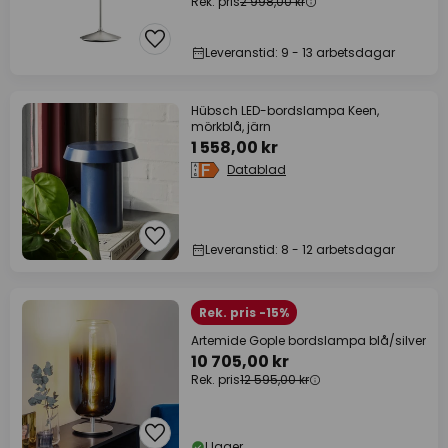
Rek. pris
2 998,00 kr
Leveranstid: 9 - 13 arbetsdagar
Hübsch LED-bordslampa Keen,
mörkblå, järn
1 558,00 kr
Datablad
Leveranstid: 8 - 12 arbetsdagar
Rek. pris -15%
Artemide Gople bordslampa blå/silver
10 705,00 kr
Rek. pris
12 595,00 kr
I lager