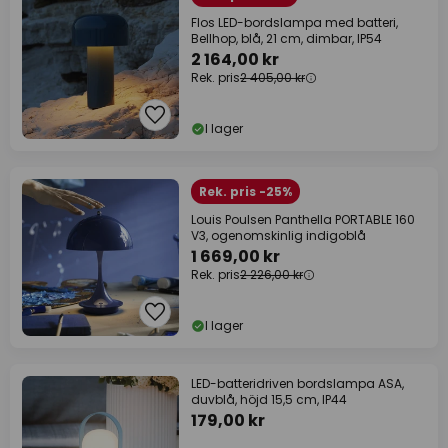
Flos LED-bordslampa med batteri,
Bellhop, blå, 21 cm, dimbar, IP54
2 164,00 kr
Rek. pris
2 405,00 kr
I lager
Rek. pris -25%
Louis Poulsen Panthella PORTABLE 160
V3, ogenomskinlig indigoblå
1 669,00 kr
Rek. pris
2 226,00 kr
I lager
LED-batteridriven bordslampa ASA,
duvblå, höjd 15,5 cm, IP44
179,00 kr