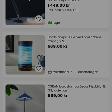
bordslampa stålblå
1 449,00 kr
Rek. pris
1 600,00 kr
I lager
Bordslampa Julie med omlindade
trådar, blå
569,00 kr
Leveranstid: 7 - 11 arbetsdagar
OSRAM bordslampa Decor Flip, blå, filt,
G9, justerbar
999,00 kr