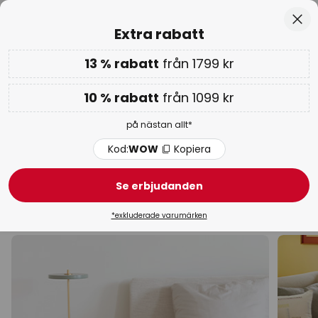
Europas största urval av varumärken
Hoppa
Stä
Extra rabatt
till
innehållet
13 % rabatt
från 1799 kr
Endast
00D 09T 47M 09S
Extra rabatt: 10 % från 1099 kr eller 13 % från 1799 kr
-
på nästan allt
10 % rabatt
från 1099 kr
Kod:
WOW
Kopiera
på nästan allt*
WOW-veckan:
upp till -70 % >
Kod:
WOW
Kopiera
Blå bordslampor
Se erbjudanden
Till fönsterbänken
Skrivbord
Trä
Tyg
Mode
*exkluderade varumärken