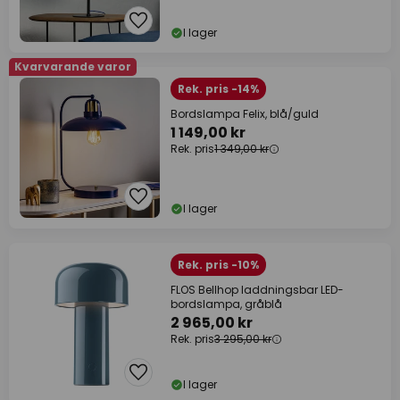
I lager
Kvarvarande varor
Rek. pris -14%
Bordslampa Felix, blå/guld
1 149,00 kr
Rek. pris
1 349,00 kr
I lager
Rek. pris -10%
FLOS Bellhop laddningsbar LED-
bordslampa, gråblå
2 965,00 kr
Rek. pris
3 295,00 kr
I lager