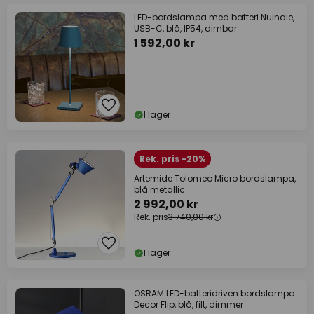
LED-bordslampa med batteri Nuindie,
USB-C, blå, IP54, dimbar
1 592,00 kr
I lager
Rek. pris -20%
Artemide Tolomeo Micro bordslampa,
blå metallic
2 992,00 kr
Rek. pris
3 740,00 kr
I lager
OSRAM LED-batteridriven bordslampa
Decor Flip, blå, filt, dimmer