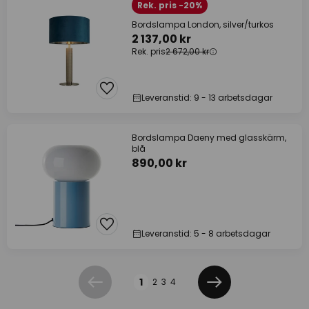
Rek. pris -20%
Bordslampa London, silver/turkos
2 137,00 kr
Rek. pris
2 672,00 kr
Leveranstid: 9 - 13 arbetsdagar
Bordslampa Daeny med glasskärm,
blå
890,00 kr
Leveranstid: 5 - 8 arbetsdagar
Sidan
1
2
3
4
Föregående
Nästa