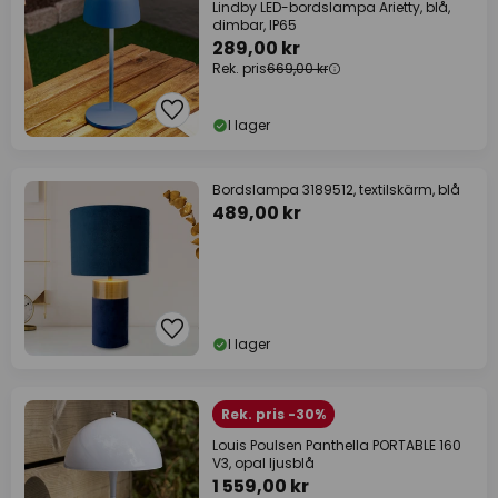
Lindby LED-bordslampa Arietty, blå,
dimbar, IP65
289,00 kr
Rek. pris
669,00 kr
I lager
Bordslampa 3189512, textilskärm, blå
489,00 kr
I lager
Rek. pris -30%
Louis Poulsen Panthella PORTABLE 160
V3, opal ljusblå
1 559,00 kr