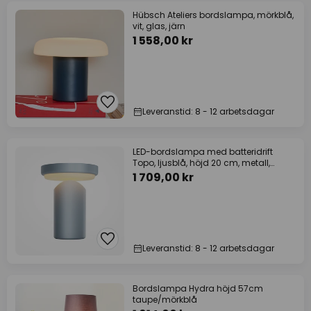
Hübsch Ateliers bordslampa, mörkblå,
vit, glas, järn
1 558,00 kr
Leveranstid: 8 - 12 arbetsdagar
LED-bordslampa med batteridrift
Topo, ljusblå, höjd 20 cm, metall,
dimmer
1 709,00 kr
Leveranstid: 8 - 12 arbetsdagar
Bordslampa Hydra höjd 57cm
taupe/mörkblå