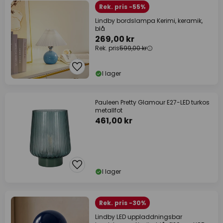
Rek. pris -55%
Lindby bordslampa Kerimi, keramik,
blå
269,00 kr
Rek. pris
599,00 kr
I lager
Pauleen Pretty Glamour E27-LED turkos
metallfot
461,00 kr
I lager
Rek. pris -30%
Lindby LED uppladdningsbar