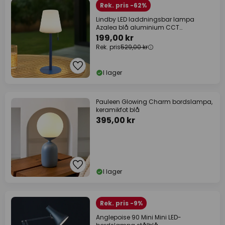
Rek. pris -62%
Lindby LED laddningsbar lampa
Azalea blå aluminium CCT
höjdjusterbar
199,00 kr
Rek. pris
529,00 kr
I lager
Pauleen Glowing Charm bordslampa,
keramikfot blå
395,00 kr
I lager
Rek. pris -9%
Anglepoise 90 Mini Mini LED-