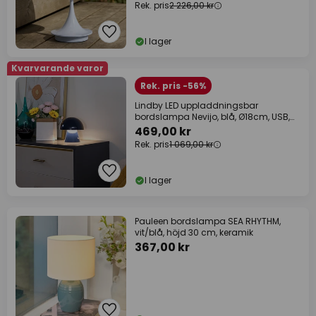
Rek. pris
2 226,00 kr
I lager
Kvarvarande varor
Rek. pris -56%
Lindby LED uppladdningsbar
bordslampa Nevijo, blå, Ø18cm, USB,
dimmer
469,00 kr
Rek. pris
1 069,00 kr
I lager
Pauleen bordslampa SEA RHYTHM,
vit/blå, höjd 30 cm, keramik
367,00 kr