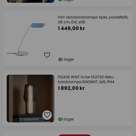
HAY skrivbordslampa Apex, pastellblå,
38 cm, E14, stål
1 449,00 kr
I lager
PLEASE WAIT to be SEATED Akku-
bordslampa RADIANT, blå, IP44
1 892,00 kr
I lager