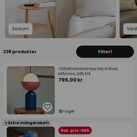
Sovrum
Var
238 produkter
Filter
1
OSRAM bordslampa Decor Bowl,
blå/rosa, stål, E14
799,00 kr
I lager
+ Extra mängdrabatt
Rek. pris -56%