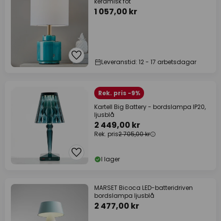
keramisk fot
1 057,00 kr
Leveranstid: 12 - 17 arbetsdagar
Rek. pris -9%
Kartell Big Battery - bordslampa IP20,
ljusblå
2 449,00 kr
Rek. pris
2 705,00 kr
I lager
MARSET Bicoca LED-batteridriven
bordslampa ljusblå
2 477,00 kr