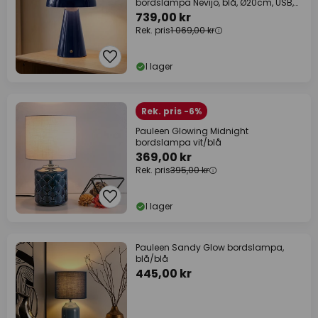
bordslampa Nevijo, blå, Ø20cm, USB,
dimmer
739,00 kr
Rek. pris
1 069,00 kr
I lager
Rek. pris -6%
Pauleen Glowing Midnight
bordslampa vit/blå
369,00 kr
Rek. pris
395,00 kr
I lager
Pauleen Sandy Glow bordslampa,
blå/blå
445,00 kr