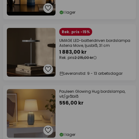
I lager
Rek. pris -15%
UMAGE LED-batteridriven bordslampa
Asteria Move, ljusblå, 31 cm
1 883,00 kr
Rek. pris
2 215,00 kr
Leveranstid: 9 - 13 arbetsdagar
Pauleen Glowing Hug bordslampa,
vit/gråblå
556,00 kr
I lager