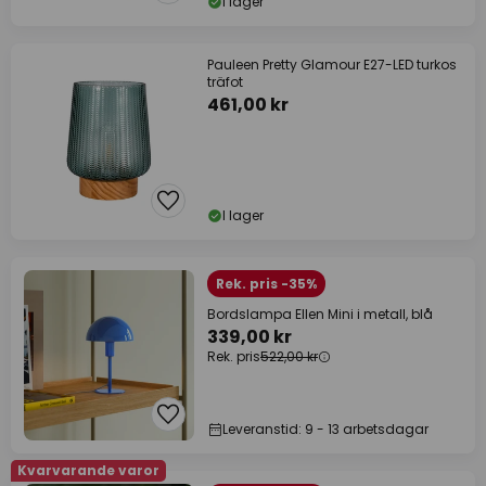
I lager
Pauleen Pretty Glamour E27-LED turkos
träfot
461,00 kr
I lager
Rek. pris -35%
Bordslampa Ellen Mini i metall, blå
339,00 kr
Rek. pris
522,00 kr
Leveranstid: 9 - 13 arbetsdagar
Kvarvarande varor