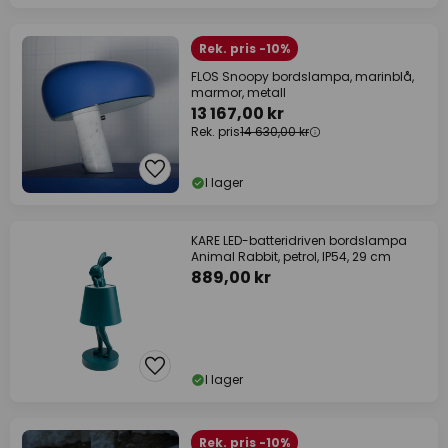
Rek. pris -10%
FLOS Snoopy bordslampa, marinblå,
marmor, metall
13 167,00 kr
Rek. pris
14 630,00 kr
I lager
KARE LED-batteridriven bordslampa
Animal Rabbit, petrol, IP54, 29 cm
889,00 kr
I lager
Rek. pris -10%