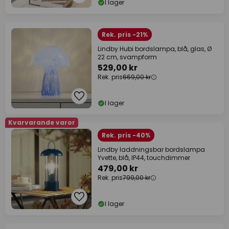
I lager
Rek. pris -21%
Lindby Hubi bordslampa, blå, glas, Ø
22 cm, svampform
529,00 kr
Rek. pris
669,00 kr
I lager
Kvarvarande varor
Rek. pris -40%
Lindby laddningsbar bordslampa
Yvette, blå, IP44, touchdimmer
479,00 kr
Rek. pris
799,00 kr
I lager