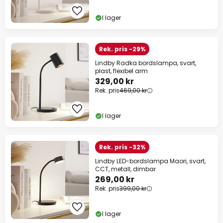
I lager
Rek. pris -29%
Lindby Radka bordslampa, svart,
plast, flexibel arm
329,00 kr
Rek. pris
469,00 kr
I lager
Rek. pris -32%
Lindby LED-bordslampa Maori, svart,
CCT, metall, dimbar
269,00 kr
Rek. pris
399,00 kr
I lager