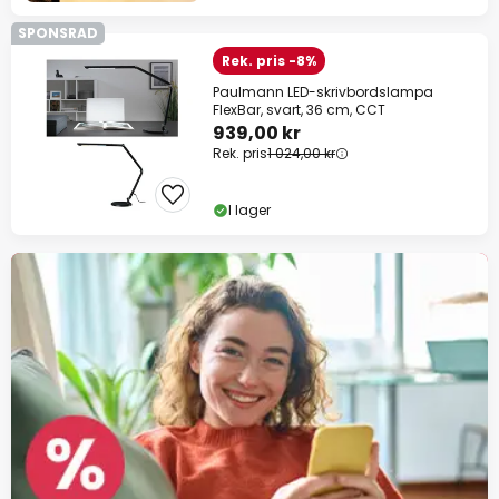
SPONSRAD
Rek. pris -8%
Paulmann LED-skrivbordslampa
FlexBar, svart, 36 cm, CCT
939,00 kr
Rek. pris
1 024,00 kr
I lager