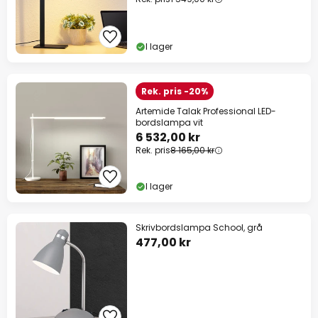
I lager
Rek. pris -20%
Artemide Talak Professional LED-
bordslampa vit
6 532,00 kr
Rek. pris
8 165,00 kr
I lager
Skrivbordslampa School, grå
477,00 kr