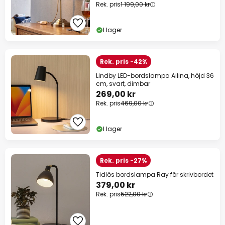
Rek. pris
1 199,00 kr
I lager
Rek. pris -42%
Lindby LED-bordslampa Ailina, höjd 36
cm, svart, dimbar
269,00 kr
Rek. pris
469,00 kr
I lager
Rek. pris -27%
Tidlös bordslampa Ray för skrivbordet
379,00 kr
Rek. pris
522,00 kr