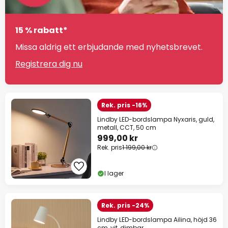
15 % rabatt*
Missa aldrig ett erbjudande med nyhetsbrevet.
Registrera dig nu
Rek. pris -16%
Lindby LED-bordslampa Nyxaris, guld,
metall, CCT, 50 cm
999,00 kr
Rek. pris
1 199,00 kr
I lager
Rek. pris -24%
Lindby LED-bordslampa Ailina, höjd 36
cm, vit, dimbar