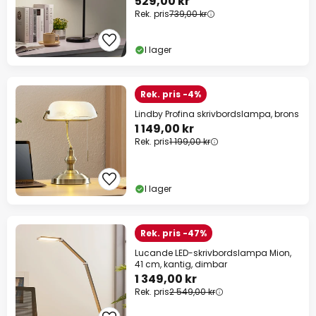
529,00 kr
Rek. pris
739,00 kr
I lager
Rek. pris -4%
Lindby Profina skrivbordslampa, brons
1 149,00 kr
Rek. pris
1 199,00 kr
I lager
Rek. pris -47%
Lucande LED-skrivbordslampa Mion,
41 cm, kantig, dimbar
1 349,00 kr
Rek. pris
2 549,00 kr