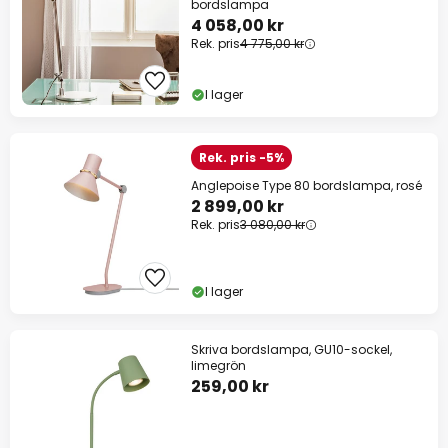
bordslampa
4 058,00 kr
Rek. pris
4 775,00 kr
I lager
Rek. pris -5%
Anglepoise Type 80 bordslampa, rosé
2 899,00 kr
Rek. pris
3 080,00 kr
I lager
Skriva bordslampa, GU10-sockel,
limegrön
259,00 kr