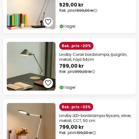
529,00 kr
Rek. pris
1 599,00 kr
I lager
Rek. pris -20%
Lindby Corali bordslampa, ljusgrön,
metall, höjd 64cm
799,00 kr
Rek. pris
999,00 kr
I lager
Rek. pris -33%
Lindby LED-bordslampa Nyxaris, silver,
metall, CCT, 50 cm
799,00 kr
Rek. pris
1 199,00 kr