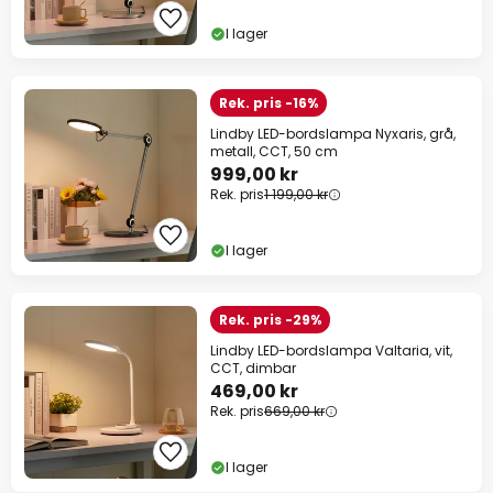
I lager
Rek. pris -16%
Lindby LED-bordslampa Nyxaris, grå,
metall, CCT, 50 cm
999,00 kr
Rek. pris
1 199,00 kr
I lager
Rek. pris -29%
Lindby LED-bordslampa Valtaria, vit,
CCT, dimbar
469,00 kr
Rek. pris
669,00 kr
I lager