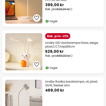
399,00 kr
Rek. pris
529,00 kr
I lager
Rek. pris -21%
Lindby LED-bordslampa Haas, beige,
plast,CCT,höjd39cm
529,00 kr
Rek. pris
669,00 kr
I lager
Lindby Radka bordslampa, vit, plast,
GU10, flexibel arm
469,00 kr