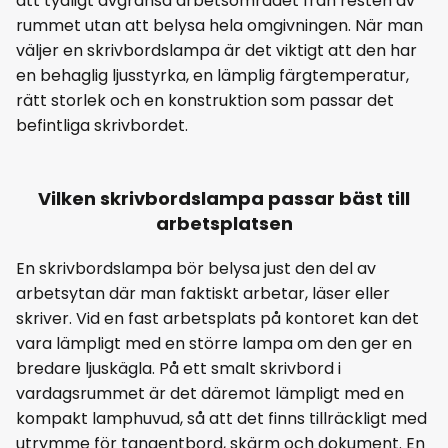
att tydligt avgränsa arbetsområdet från resten av
rummet utan att belysa hela omgivningen. När man
väljer en skrivbordslampa är det viktigt att den har
en behaglig ljusstyrka, en lämplig färgtemperatur,
rätt storlek och en konstruktion som passar det
befintliga skrivbordet.
Vilken skrivbordslampa passar bäst till
arbetsplatsen
En skrivbordslampa bör belysa just den del av
arbetsytan där man faktiskt arbetar, läser eller
skriver. Vid en fast arbetsplats på kontoret kan det
vara lämpligt med en större lampa om den ger en
bredare ljuskägla. På ett smalt skrivbord i
vardagsrummet är det däremot lämpligt med en
kompakt lamphuvud, så att det finns tillräckligt med
utrymme för tangentbord, skärm och dokument. En