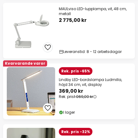
MAULviso LED-lupplampa, vit, 48 cm,
metall
2 775,00 kr
Leveranstid: 8 - 12 arbetsdagar
Kvarvarande varor
Rek. pris -65%
Lindby LED-bordslampa Ludmilla,
höjd 34 cm, vit, display
369,00 kr
Rek. pris
1 069,00 kr
I lager
Rek. pris -32%