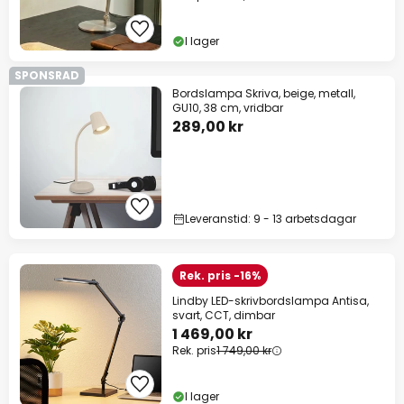
Kod:
WOW
Kopiera
I lager
Se erbjudanden
SPONSRAD
Bordslampa Skriva, beige, metall,
*exkluderade varumärken
GU10, 38 cm, vridbar
289,00 kr
Leveranstid: 9 - 13 arbetsdagar
Rek. pris -16%
Lindby LED-skrivbordslampa Antisa,
svart, CCT, dimbar
1 469,00 kr
Rek. pris
1 749,00 kr
I lager