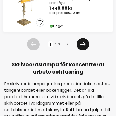
brons/gul
1 449,00 kr
Rek. pris
1 589,00 kr
I lager
Sidan
1
2
3
...
12
Föregående
Nästa
Skrivbordslampa för koncentrerat
arbete och läsning
En skrivbordslampa ger ljus precis där dokumenten,
tangentbordet eller boken ligger. Det är lika
praktiskt hemma som vid skrivbordet, på det lilla
skrivbordet i vardagsrummet eller på
nattduksbordet med skrivyta. Rätt lampa hjälper till