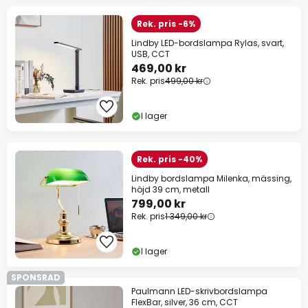
Rek. pris -6%
Lindby LED-bordslampa Rylas, svart,
USB, CCT
469,00 kr
Rek. pris
499,00 kr
I lager
Rek. pris -40%
Lindby bordslampa Milenka, mässing,
höjd 39 cm, metall
799,00 kr
Rek. pris
1 349,00 kr
I lager
SPONSRAD
Paulmann LED-skrivbordslampa
FlexBar, silver, 36 cm, CCT