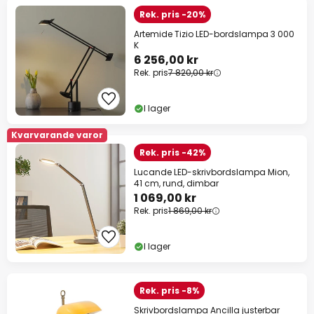
Rek. pris -20%
Artemide Tizio LED-bordslampa 3 000
K
6 256,00 kr
Rek. pris
7 820,00 kr
I lager
Kvarvarande varor
Rek. pris -42%
Lucande LED-skrivbordslampa Mion,
41 cm, rund, dimbar
1 069,00 kr
Rek. pris
1 869,00 kr
I lager
Rek. pris -8%
Skrivbordslampa Ancilla justerbar