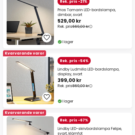
Rek. pris -21%
Prios Tamarin LED-bordslampa,
dimbar, svart
529,00 kr
Rek. pris
669,00 kr
I lager
Kvarvarande varor
Rek. pris -54%
Lindby Ludmilla LED-bordslampa,
display, svart
399,00 kr
Rek. pris
869,00 kr
I lager
Kvarvarande varor
Rek. pris -67%
Lindby LED-skrivbordslampa Felipe,
svart, klämfot