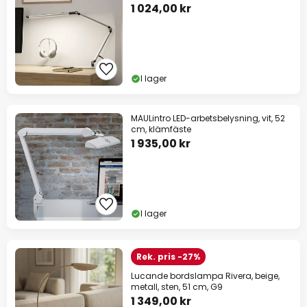
1 024,00 kr
I lager
MAULintro LED-arbetsbelysning, vit, 52
cm, klämfäste
1 935,00 kr
I lager
Rek. pris -27%
Lucande bordslampa Rivera, beige,
metall, sten, 51 cm, G9
1 349,00 kr