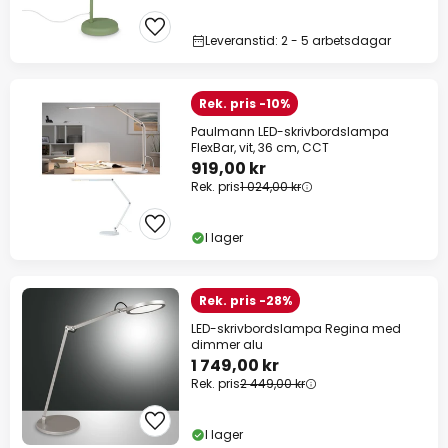
Leveranstid: 2 - 5 arbetsdagar
Rek. pris -10%
Paulmann LED-skrivbordslampa
FlexBar, vit, 36 cm, CCT
919,00 kr
Rek. pris
1 024,00 kr
I lager
Rek. pris -28%
LED-skrivbordslampa Regina med
dimmer alu
1 749,00 kr
Rek. pris
2 449,00 kr
I lager