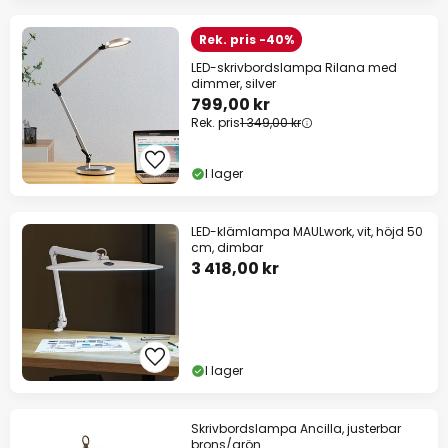
Rek. pris -40%
LED-skrivbordslampa Rilana med
dimmer, silver
799,00 kr
Rek. pris
1 349,00 kr
I lager
LED-klämlampa MAULwork, vit, höjd 50
cm, dimbar
3 418,00 kr
I lager
Skrivbordslampa Ancilla, justerbar
brons/grön