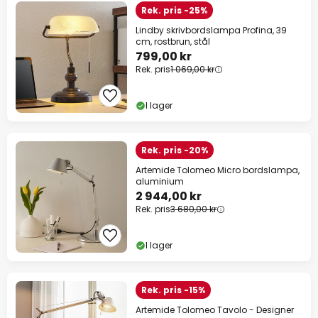
Rek. pris -25%
Lindby skrivbordslampa Profina, 39
cm, rostbrun, stål
799,00 kr
Rek. pris
1 069,00 kr
I lager
Rek. pris -20%
Artemide Tolomeo Micro bordslampa,
aluminium
2 944,00 kr
Rek. pris
3 680,00 kr
I lager
Rek. pris -15%
Artemide Tolomeo Tavolo - Designer