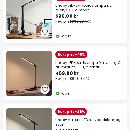
Lindby LED-skrivbordslampa Eleni,
svart, CCT, dimbar
599,00 kr
Rek. pris
1 869,00 kr
I lager
Rek. pris -46%
Lindby LED-bordslampa Valtaris, grå,
aluminium, CCT, dimbar
469,00 kr
Rek. pris
869,00 kr
I lager
Rek. pris -28%
Lindby Valtorin LED skrivbordslampa,
svart