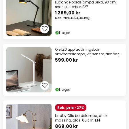
Lucande bordslampa Silka, 93 cm,
svart, justerbar, E27
1 269,00 kr
Rek. pris
1 869,00 kr
I lager
Ole LED uppladdningsbar
skrivbordslampa, vit, sensor, dimbar,
CCT
599,00 kr
I lager
Rek. pris -27%
Lindby Otis bordslampa, antik
mässing, glas, 60 cm, E14
869,00 kr