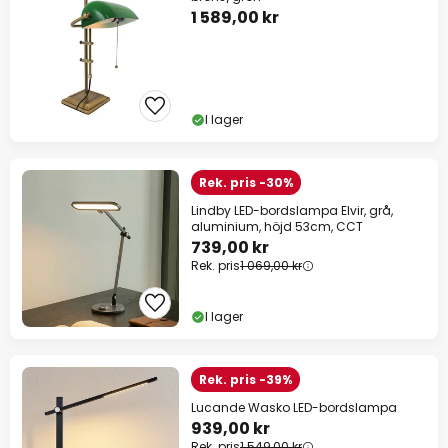
1 589,00 kr
I lager
Rek. pris -30%
Lindby LED-bordslampa Elvir, grå,
aluminium, höjd 53cm, CCT
739,00 kr
Rek. pris
1 069,00 kr
I lager
Rek. pris -39%
Lucande Wasko LED-bordslampa
939,00 kr
Rek. pris
1 549,00 kr