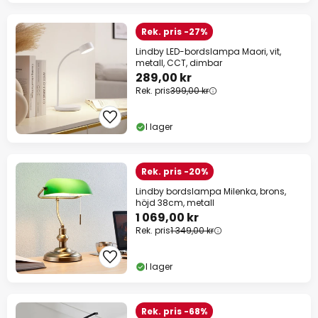
Rek. pris -27%
Lindby LED-bordslampa Maori, vit,
metall, CCT, dimbar
289,00 kr
Rek. pris
399,00 kr
I lager
Rek. pris -20%
Lindby bordslampa Milenka, brons,
höjd 38cm, metall
1 069,00 kr
Rek. pris
1 349,00 kr
I lager
Rek. pris -68%