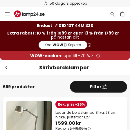
Betygsatt som 'Bra' på Trustpilot
Hoppa
till
innehållet
Endast
01D 13T 44M 30S
Extra rabatt: 10 % från 1099 kr eller 13 % från 1799 kr
-
på nästan allt
Kod:
WOW
Kopiera
WOW-veckan:
upp till -70 % >
Skrivbordslampor
Stä
Extra rabatt
699 produkter
Filter
13 % rabatt
från 1799 kr
Rek. pris -25%
10 % rabatt
från 1099 kr
Lucande bordslampa Silka, 93 cm,
nickel, justerbar, E27
1 599,00 kr
på nästan allt*
Rek. pris
2 149,00 kr