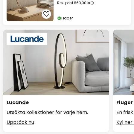
Rek. pris
1 869,00 kr
I lager
Lucande
Flugor
Utsökta kollektioner för varje hem.
En frisk
Upptäck nu
Kyl ner