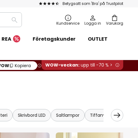
Betygsatt som 'Bra' på Trustpilot
Sök
Kundservice
Logga in
Varukorg
REA
Företagskunder
OUTLET
WOW-veckan:
upp till -70 % >
WOW
Kopiera
teri
Skrivbord LED
Saltlampor
Tiffany
Kristall