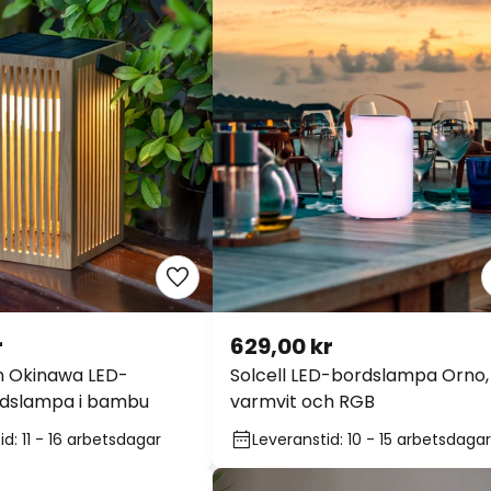
r
629,00 kr
 Okinawa LED-
Solcell LED-bordslampa Orno,
rdslampa i bambu
varmvit och RGB
d: 11 - 16 arbetsdagar
Leveranstid: 10 - 15 arbetsdagar