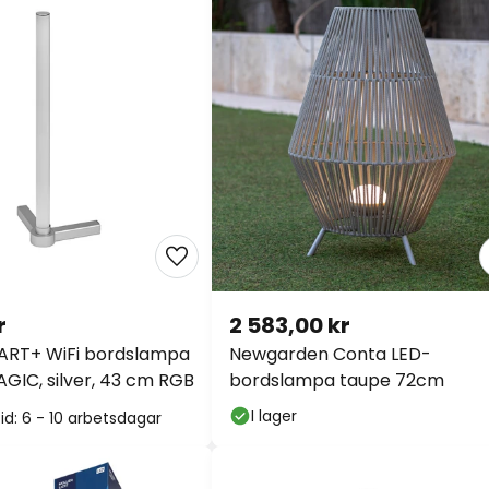
r
2 583,00 kr
RT+ WiFi bordslampa
Newgarden Conta LED-
IC, silver, 43 cm RGB
bordslampa taupe 72cm
I lager
id: 6 - 10 arbetsdagar