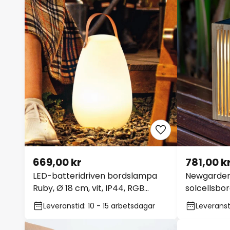
669,00 kr
781,00 k
LED-batteridriven bordslampa
Newgarden
Ruby, Ø 18 cm, vit, IP44, RGB
solcellsbo
dimbar
Leveranstid: 10 - 15 arbetsdagar
Leveransti