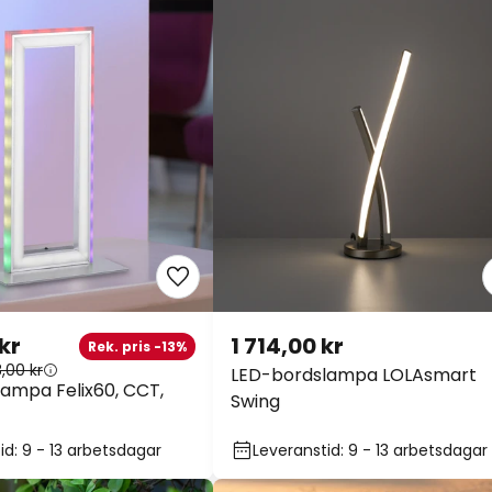
kr
1 714,00 kr
Rek. pris -13%
8,00 kr
LED-bordslampa LOLAsmart
ampa Felix60, CCT,
Swing
id: 9 - 13 arbetsdagar
Leveranstid: 9 - 13 arbetsdagar