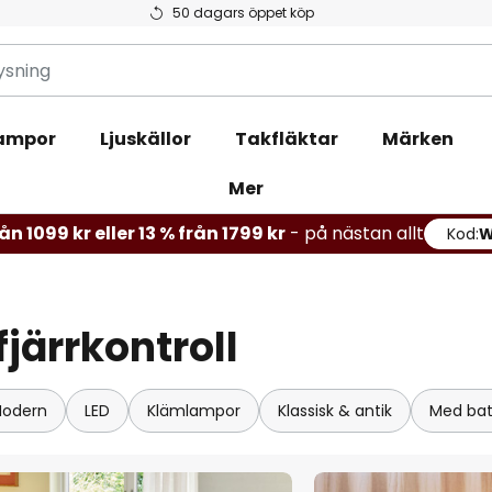
50 dagars öppet köp
ampor
Ljuskällor
Takfläktar
Märken
Mer
ån 1099 kr eller 13 % från 1799 kr
- på nästan allt
Kod:
järrkontroll
odern
LED
Klämlampor
Klassisk & antik
Med bat