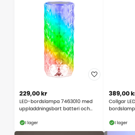
229,00 kr
389,00 k
LED-bordslampa 7463010 med
Collgar LE
uppladdningsbart batteri och
bordslampa,
fjärrkontroll
I lager
I lager