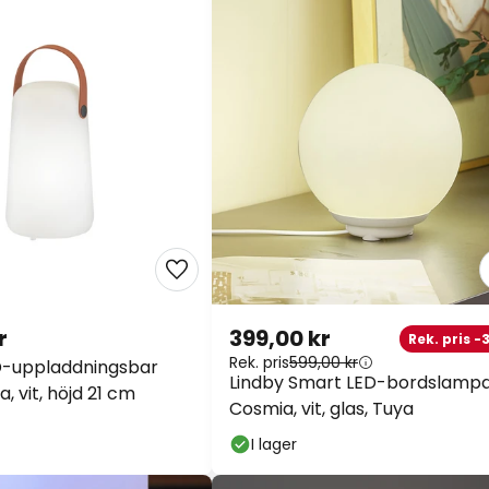
r
399,00 kr
Rek. pris -
Rek. pris
599,00 kr
D-uppladdningsbar
Lindby Smart LED-bordslamp
 vit, höjd 21 cm
Cosmia, vit, glas, Tuya
I lager