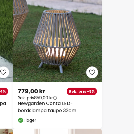
779,00 kr
34%
Rek. pris -9%
Rek. pris
859,00 kr
mpa
Newgarden Conta LED-
bordslampa taupe 32cm
I lager