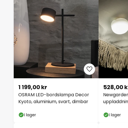
1 199,00 kr
528,00 k
OSRAM LED-bordslampa Decor
Newgarden 
Kyoto, aluminium, svart, dimbar
uppladdnin
vit
I lager
I lager