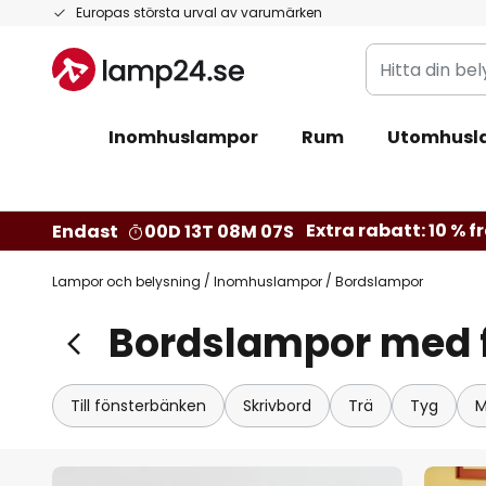
Hoppa
Europas största urval av varumärken
till
Hitta
innehållet
din
belysning
Inomhuslampor
Rum
Utomhusl
Extra rabatt: 10 % fr
Endast
00D 13T 08M 05S
Lampor och belysning
Inomhuslampor
Bordslampor
Bordslampor med f
Till fönsterbänken
Skrivbord
Trä
Tyg
M