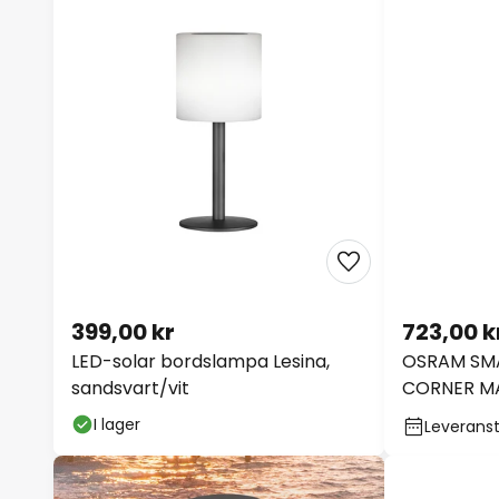
399,00 kr
723,00 k
LED-solar bordslampa Lesina,
OSRAM SMA
sandsvart/vit
CORNER MAG
I lager
Leveranst