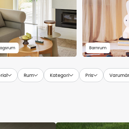
dagsrum
Barnrum
rial
Rum
Kategori
Pris
Varumä