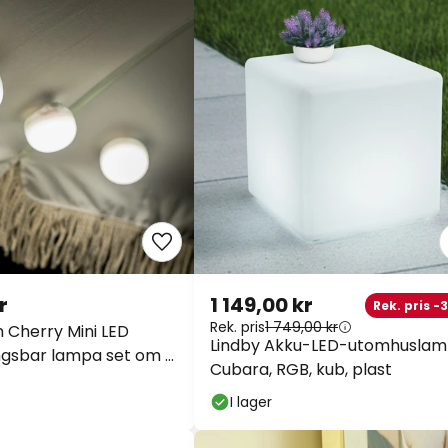
r
1 149,00 kr
Rek. pris -
Rek. pris
1 749,00 kr
Cherry Mini LED
Lindby Akku-LED-utomhusla
gsbar lampa set om 3
Cubara, RGB, kub, plast
I lager