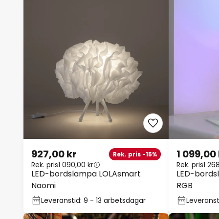
927,00 kr
1 099,00 
Rek. pris -15%
Rek. pris
1 090,00 kr
Rek. pris
1 26
LED-bordslampa LOLAsmart
LED-bordsl
Naomi
RGB
Leveranstid: 9 - 13 arbetsdagar
Leveranst