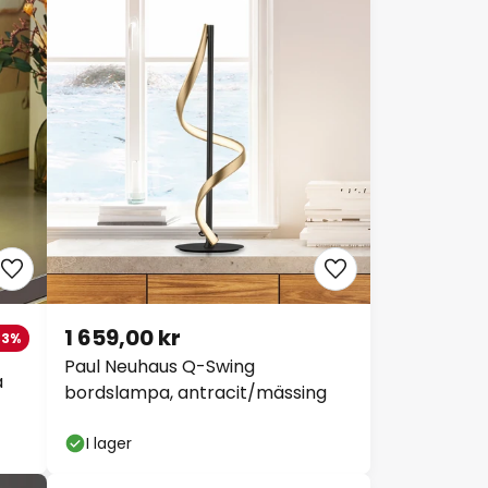
1 659,00 kr
33%
Paul Neuhaus Q-Swing
a
bordslampa, antracit/mässing
I lager