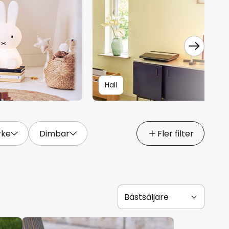
Hall
rke
Dimbar
Fler filter