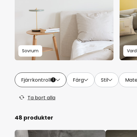
Sovrum
Var
Fjärrkontroll
Färg
Stil
Mate
1
Ta bort alla
48 produkter