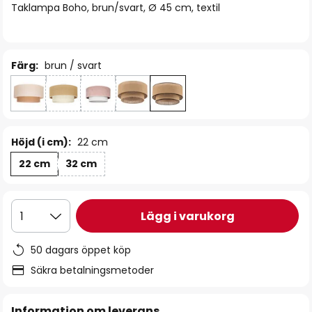
Taklampa Boho, brun/svart, Ø 45 cm, textil
Färg:
brun / svart
Höjd (i cm):
22 cm
22 cm
32 cm
Lägg i varukorg
1
50 dagars öppet köp
Säkra betalningsmetoder
Information om leverans