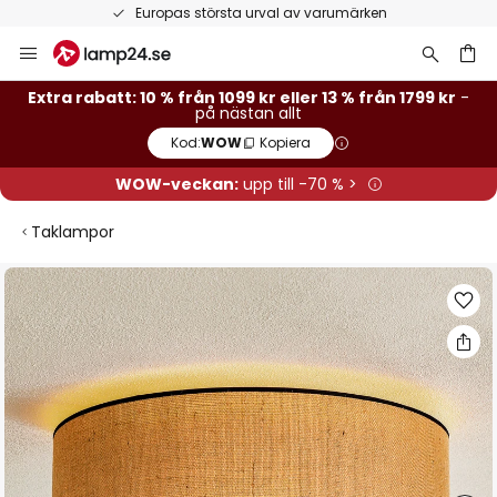
Europas största urval av varumärken
Hoppa
till
innehållet
Extra rabatt: 10 % från 1099 kr eller 13 % från 1799 kr
-
på nästan allt
Kod:
WOW
Kopiera
WOW-veckan:
upp till -70 % >
Taklampor
Hoppa
till
slutet
av
bildgalleriet