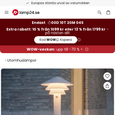
Europas största urval av varumärken
Hoppa
till
innehållet
Endast
00D 10T 20M 03S
Extra rabatt: 10 % från 1099 kr eller 13 % från 1799 kr
-
på nästan allt
Kod:
WOW
Kopiera
WOW-veckan:
upp till -70 % >
Utomhuslampor
Hoppa
till
slutet
av
bildgalleriet