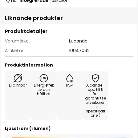
Har
integrerade
ljuskällor
Liknande produkter
Produktdetaljer
Varumärke
Lucande
Artikel nr.:
10047062
Produktinformation
Ej dimbar
Energieffek
IP54
Lucande –
tiv och
upp till 5
hållbar
års
garanti (se
tillverkaren
s
specifikati
oner)
Ljusström (i lumen)