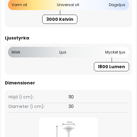
Varm vit
Universal vit
Dagsljus
3000 Kelvin
Ljusstyrka
Mörk
Ljus
Mycket ljus
1800 Lumen
Dimensioner
Höjd (i cm):
110
Diameter (i cm):
30