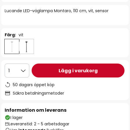
bildgalleriet
Lucande LED-väglampa Montaro, 110 cm, vit, sensor
Färg:
vit
Lägg i varukorg
1
50 dagars öppet köp
Säkra betalningsmetoder
Information om leverans
I lager
Leveranstid: 2 - 5 arbetsdagar