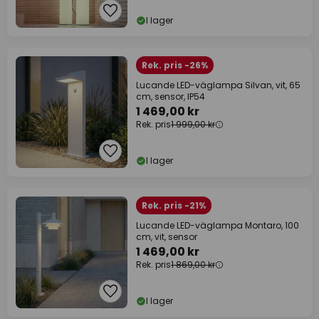
I lager
Rek. pris -26%
Lucande LED-väglampa Silvan, vit, 65
cm, sensor, IP54
1 469,00 kr
Rek. pris
1 999,00 kr
I lager
Rek. pris -21%
Lucande LED-väglampa Montaro, 100
cm, vit, sensor
1 469,00 kr
Rek. pris
1 869,00 kr
I lager