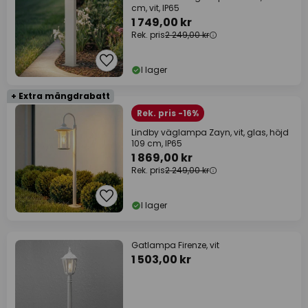
cm, vit, IP65
1 749,00 kr
Rek. pris
2 249,00 kr
I lager
+ Extra mängdrabatt
Rek. pris -16%
Lindby väglampa Zayn, vit, glas, höjd
109 cm, IP65
1 869,00 kr
Rek. pris
2 249,00 kr
I lager
Gatlampa Firenze, vit
1 503,00 kr