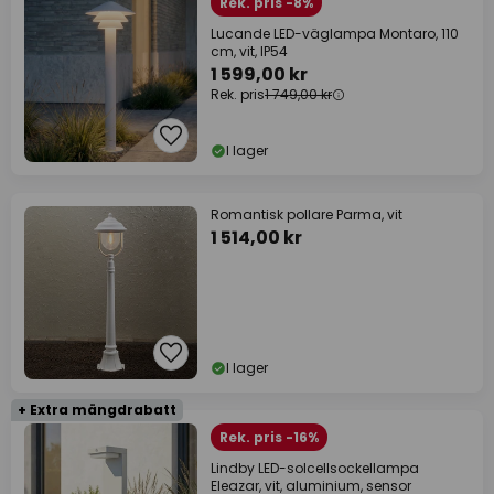
Rek. pris -8%
Lucande LED-väglampa Montaro, 110
cm, vit, IP54
1 599,00 kr
Rek. pris
1 749,00 kr
I lager
Romantisk pollare Parma, vit
1 514,00 kr
I lager
+ Extra mängdrabatt
Rek. pris -16%
Lindby LED-solcellsockellampa
Eleazar, vit, aluminium, sensor