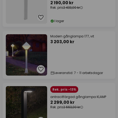
2 190,00 kr
Rek. pris
2 433,00 kr
I lager
Modern gånglampa 177, vit
3 203,00 kr
Leveranstid: 7 - 11 arbetsdagar
Rek. pris -13%
antracitfärgad gånglampa KLAMP
2 299,00 kr
Rek. pris
2 663,00 kr