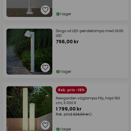
I lager
Dingo vit LED-pendellampa med GU10
LED
756,00 kr
I lager
Rek. pris -19%
Newgarden väglampa Fity, höjd 160
cm, 3 000 K
1 799,00 kr
Rek. pris
2 224,00 kr
I lager