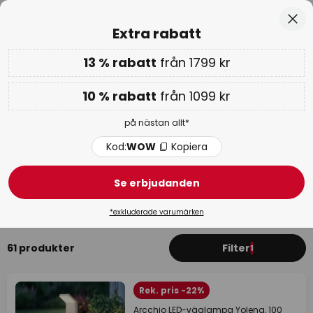
Europas största urval av varumärken
Hoppa
Stä
Extra rabatt
till
innehållet
13 % rabatt
från 1799 kr
Endast
01D 13T 57M 33S
Extra rabatt: 10 % från 1099 kr eller 13 % från 1799 kr
-
på nästan allt
10 % rabatt
från 1099 kr
Kod:
WOW
Kopiera
på nästan allt*
WOW-veckan:
upp till -70 % >
Kod:
WOW
Kopiera
Vit väglampor, pollare
Se erbjudanden
LED
Modern
Koppar
*exkluderade varumärken
61 produkter
Filter
1
Rek. pris -22%
Arcchio LED-väglampa Yolena, 100