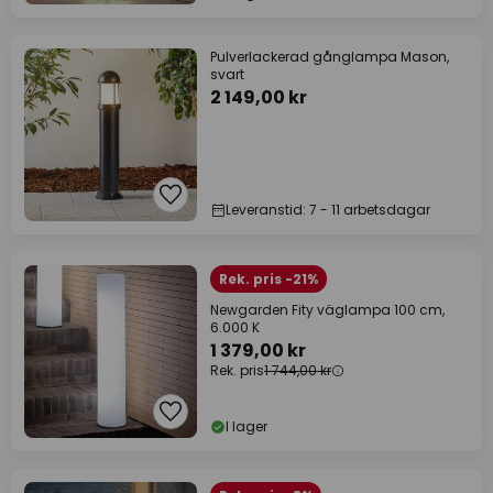
Pulverlackerad gånglampa Mason,
svart
2 149,00 kr
Leveranstid: 7 - 11 arbetsdagar
Rek. pris -21%
Newgarden Fity väglampa 100 cm,
6.000 K
1 379,00 kr
Rek. pris
1 744,00 kr
I lager