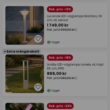
Rek. pris -12%
Lucande LED-väglampa Montaro, 110
cm, vit, sensor
1 749,00 kr
Rek. pris
1 999,00 kr
I lager
+ Extra mängdrabatt
Rek. pris -18%
Lindby LED-väglampa Lonete, vit, höjd
65 cm, IP65
869,00 kr
Rek. pris
1 069,00 kr
I lager
Rek. pris -33%