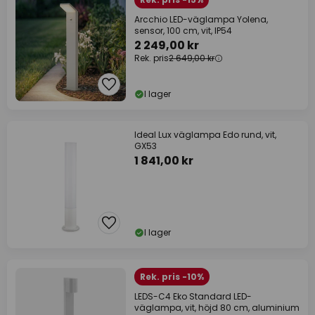
Arcchio LED-väglampa Yolena,
sensor, 100 cm, vit, IP54
2 249,00 kr
Rek. pris
2 649,00 kr
I lager
Ideal Lux väglampa Edo rund, vit,
GX53
1 841,00 kr
I lager
Rek. pris -10%
LEDS-C4 Eko Standard LED-
väglampa, vit, höjd 80 cm, aluminium