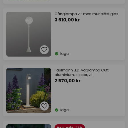
Gånglampa vit, med munblåst glas
3 610,00 kr
I lager
Paulmann LED-väglampa Cuff,
aluminium, sensor, vit
2 570,00 kr
I lager
Rek. pris -15%