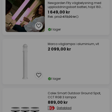
Newgarden Fity vägbelysning med
uppladdningsbart batteri, höjd 160
cm
1 649,00 kr
Rek. pris
2 473,00 kr
I lager
Marco väglampa i aluminium, vit
2 099,00 kr
I lager
Calex Smart Outdoor Ground Spot,
CCT RGB 3 lampor.
889,00 kr
Datablad