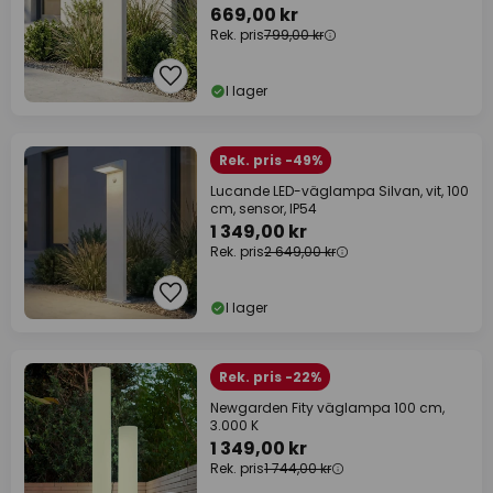
669,00 kr
Rek. pris
799,00 kr
I lager
Rek. pris -49%
Lucande LED-väglampa Silvan, vit, 100
cm, sensor, IP54
1 349,00 kr
Rek. pris
2 649,00 kr
I lager
Rek. pris -22%
Newgarden Fity väglampa 100 cm,
3.000 K
1 349,00 kr
Rek. pris
1 744,00 kr