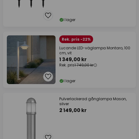
I lager
Rek. pris -22%
Lucande LED-väglampa Montaro, 100
cm, vit
1 349,00 kr
Rek. pris
1 749,00 kr
I lager
Pulverlackerad gånglampa Mason,
silver
2 149,00 kr