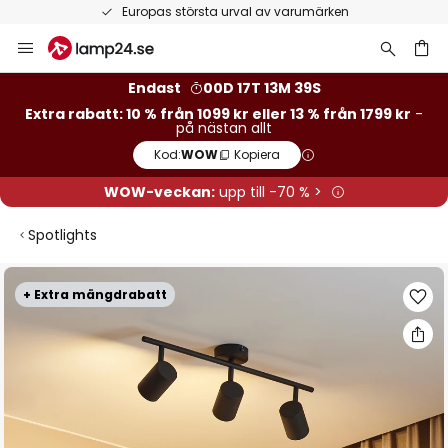
Europas största urval av varumärken
Hoppa
till
innehållet
Endast
00D 17T 13M 38S
Extra rabatt: 10 % från 1099 kr eller 13 % från 1799 kr
-
på nästan allt
Kod:
WOW
Kopiera
WOW-veckan:
upp till -70 % >
Spotlights
Hoppa
+ Extra mängdrabatt
till
slutet
av
bildgalleriet