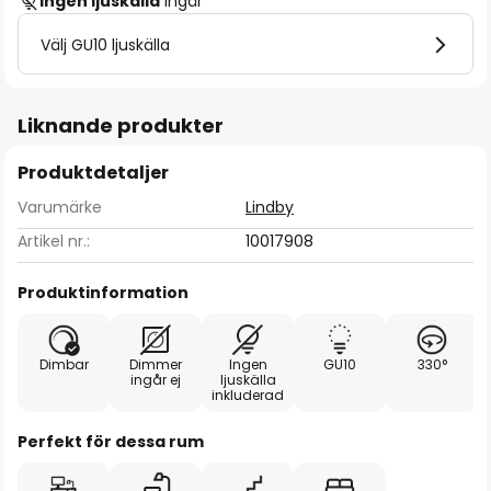
Ingen ljuskälla
ingår
Välj GU10 ljuskälla
Liknande produkter
Produktdetaljer
Varumärke
Lindby
Artikel nr.:
10017908
Produktinformation
Dimbar
Dimmer
Ingen
GU10
330°
ingår ej
ljuskälla
inkluderad
Perfekt för dessa rum