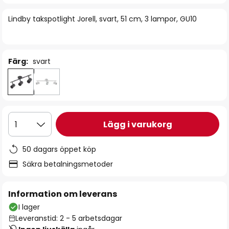
bildgalleriet
Lindby takspotlight Jorell, svart, 51 cm, 3 lampor, GU10
Färg:
svart
Lägg i varukorg
1
50 dagars öppet köp
Säkra betalningsmetoder
Information om leverans
I lager
Leveranstid: 2 - 5 arbetsdagar