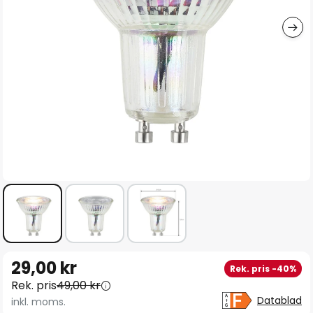
Hoppa
29,00 kr
Rek. pris -40%
till
Rek. pris
49,00 kr
början
Datablad
inkl. moms.
av