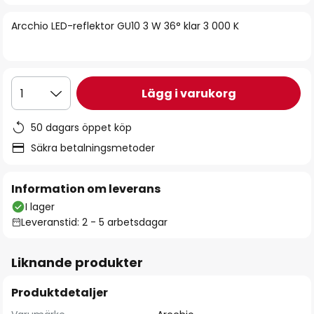
bildgalleriet
Arcchio LED-reflektor GU10 3 W 36° klar 3 000 K
Lägg i varukorg
1
50 dagars öppet köp
Säkra betalningsmetoder
Information om leverans
I lager
Leveranstid: 2 - 5 arbetsdagar
Liknande produkter
Produktdetaljer