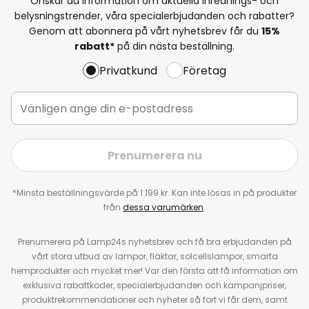
Önskar du information om aktuella inrednings- och
belysningstrender, våra specialerbjudanden och rabatter?
Genom att abonnera på vårt nyhetsbrev får du
15%
rabatt*
på din nästa beställning.
Privatkund
Företag
Prenumerera nu
*Minsta beställningsvärde på 1 199 kr. Kan inte lösas in på produkter
från
dessa varumärken
.
Prenumerera på Lamp24s nyhetsbrev och få bra erbjudanden på
vårt stora utbud av lampor, fläktar, solcellslampor, smarta
hemprodukter och mycket mer! Var den första att få information om
exklusiva rabattkoder, specialerbjudanden och kampanjpriser,
produktrekommendationer och nyheter så fort vi får dem, samt