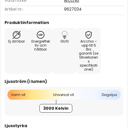
Varumärke
Arcchio
Artikel nr.:
9627034
Produktinformation
Ej dimbar
Energieffek
GU10
Arcchio –
tiv och
upp till 5
hållbar
års
garanti (se
tillverkaren
s
specifikati
oner)
Ljusström (i lumen)
Varm vit
Universal vit
Dagsljus
3000 Kelvin
Ljusstyrka