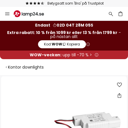
Betygsatt som 'Bra' på Trustpilot
Hoppa
till
innehållet
Endast
02D 04T 28M 04S
Extra rabatt: 10 % från 1099 kr eller 13 % från 1799 kr
-
på nästan allt
Kod:
WOW
Kopiera
WOW-veckan:
upp till -70 % >
Kontor downlights
Hoppa
till
slutet
av
bildgalleriet