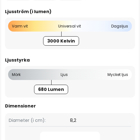
Ljusström (i lumen)
Varm vit
Universal vit
Dagsljus
3000 Kelvin
Ljusstyrka
Mörk
Ljus
Mycket ljus
680 Lumen
Dimensioner
Diameter (i cm):
8,2