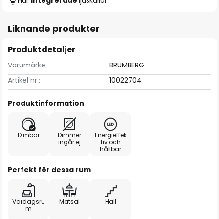
Har
integrerade
ljuskällor
Liknande produkter
Produktdetaljer
Varumärke
BRUMBERG
Artikel nr.:
10022704
Produktinformation
Dimbar
Dimmer
Energieffek
ingår ej
tiv och
hållbar
Perfekt för dessa rum
Vardagsru
Matsal
Hall
m