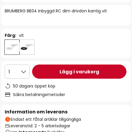
bildgalleriet
BRUMBERG BB34 inbyggd RC dim drivdon kantig vit
Färg:
vit
Lägg i varukorg
1
50 dagars öppet köp
Säkra betalningsmetoder
Information om leverans
Endast ett fåtal artiklar tillgängliga
Leveranstid: 2 - 5 arbetsdagar