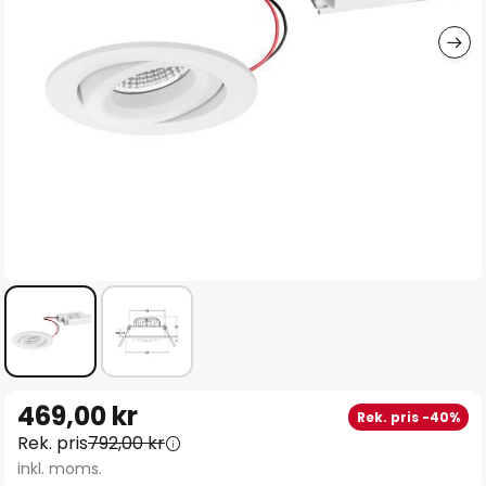
Hoppa
469,00 kr
Rek. pris -40%
till
Rek. pris
792,00 kr
början
inkl. moms.
av