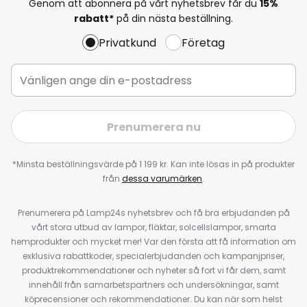
Genom att abonnera på vårt nyhetsbrev får du
15%
rabatt*
på din nästa beställning.
Privatkund
Företag
Prenumerera nu
*Minsta beställningsvärde på 1 199 kr. Kan inte lösas in på produkter
från
dessa varumärken
.
Prenumerera på Lamp24s nyhetsbrev och få bra erbjudanden på
vårt stora utbud av lampor, fläktar, solcellslampor, smarta
hemprodukter och mycket mer! Var den första att få information om
exklusiva rabattkoder, specialerbjudanden och kampanjpriser,
produktrekommendationer och nyheter så fort vi får dem, samt
innehåll från samarbetspartners och undersökningar, samt
köprecensioner och rekommendationer. Du kan när som helst