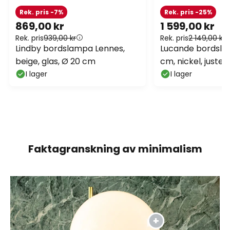
Rek. pris -7%
Rek. pris -25%
869,00 kr
1 599,00 kr
Rek. pris
939,00 kr
Rek. pris
2 149,00 kr
Lindby bordslampa Lennes,
Lucande bordslam
beige, glas, Ø 20 cm
cm, nickel, juster
I lager
I lager
Faktagranskning av minimalism