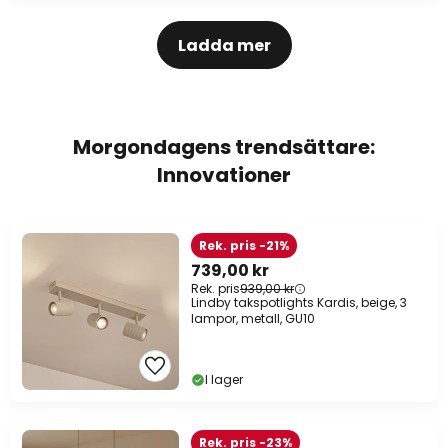
Ladda mer
Morgondagens trendsättare:
Innovationer
Rek. pris -21%
739,00 kr
Rek. pris
939,00 kr
Lindby takspotlights Kardis, beige, 3
lampor, metall, GU10
I lager
Rek. pris -23%