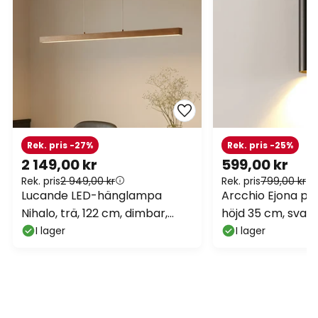
Rek. pris -27%
Rek. pris -25%
2 149,00 kr
599,00 kr
Rek. pris
2 949,00 kr
Rek. pris
799,00 kr
Lucande LED-hänglampa
Arcchio Ejona pe
Nihalo, trä, 122 cm, dimbar,
höjd 35 cm, svart
CCT
I lager
I lager