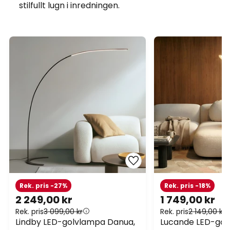
stilfullt lugn i inredningen.
Rek. pris -27%
Rek. pris -18%
2 249,00 kr
1 749,00 kr
Rek. pris
3 099,00 kr
Rek. pris
2 149,00 kr
Lindby LED-golvlampa Danua,
Lucande LED-go