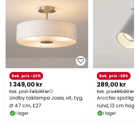
Rek. pris -22%
Rek. pris -38%
1 349,00 kr
289,00 kr
Rek. pris
1 749,00 kr
Rek. pris
469,00 kr
Lindby taklampa Josia, vit, tyg,
Arcchio spotlights 
Ø 47 cm, E27
rund, 13 cm hög,
I lager
I lager