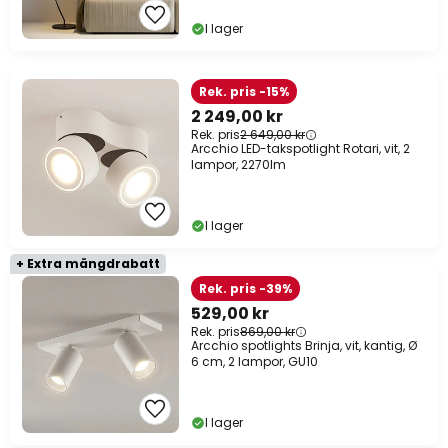
I lager
Rek. pris -15%
2 249,00 kr
Rek. pris
2 649,00 kr
Arcchio LED-takspotlight Rotari, vit, 2
lampor, 2270lm
I lager
+ Extra mängdrabatt
Rek. pris -39%
529,00 kr
Rek. pris
869,00 kr
Arcchio spotlights Brinja, vit, kantig, Ø
6 cm, 2 lampor, GU10
I lager