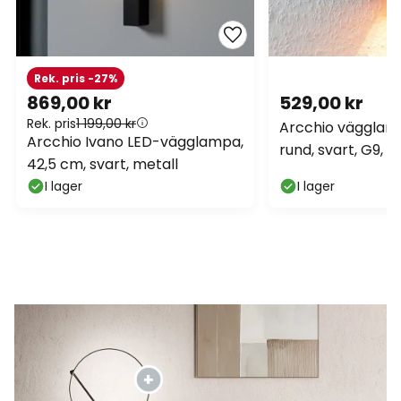
Rek. pris -27%
869,00 kr
529,00 kr
Rek. pris
1 199,00 kr
Arcchio vägglam
Arcchio Ivano LED-vägglampa,
rund, svart, G9, 
42,5 cm, svart, metall
I lager
I lager