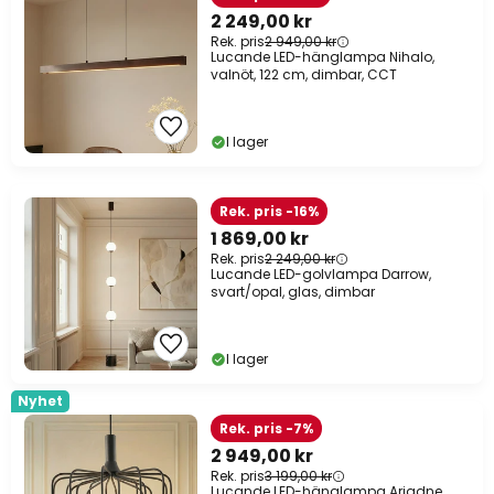
2 249,00 kr
Rek. pris
2 949,00 kr
Lucande LED-hänglampa Nihalo,
valnöt, 122 cm, dimbar, CCT
I lager
Rek. pris -16%
1 869,00 kr
Rek. pris
2 249,00 kr
Lucande LED-golvlampa Darrow,
svart/opal, glas, dimbar
I lager
Nyhet
Rek. pris -7%
2 949,00 kr
Rek. pris
3 199,00 kr
Lucande LED-hänglampa Ariadne,