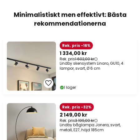
Minimalistiskt men effektivt: Bästa
rekommendationerna
Rek. pris -16%
1 334,00 kr
Rek. pris
1 602,00 kr
Lindby skensystem Linaro, GU10, 4
lampor, svart, Ø 6 cm
I lager
Rek. pris -32%
2 149,00 kr
Rek. pris
3 199,00 kr
Lindby båglampa Jonera, svart,
metall, E27, höjd 185cm