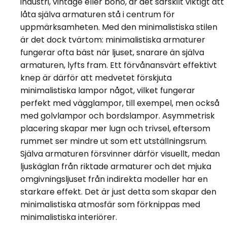
industri, vintage eller boho, är det särskilt viktigt att
låta själva armaturen stå i centrum för
uppmärksamheten. Med den minimalistiska stilen
är det dock tvärtom: minimalistiska armaturer
fungerar ofta bäst när ljuset, snarare än själva
armaturen, lyfts fram. Ett förvånansvärt effektivt
knep är därför att medvetet förskjuta
minimalistiska lampor något, vilket fungerar
perfekt med vägglampor, till exempel, men också
med golvlampor och bordslampor. Asymmetrisk
placering skapar mer lugn och trivsel, eftersom
rummet ser mindre ut som ett utställningsrum.
Själva armaturen försvinner därför visuellt, medan
ljuskäglan från riktade armaturer och det mjuka
omgivningsljuset från indirekta modeller har en
starkare effekt. Det är just detta som skapar den
minimalistiska atmosfär som förknippas med
minimalistiska interiörer.