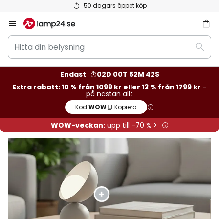
Betygsatt som 'Bra' på Trustpilot
Hoppa
till
Hitta
innehållet
Sök
din
belysning
Endast
02D 00T 52M 39S
Extra rabatt: 10 % från 1099 kr eller 13 % från 1799 kr
-
på nästan allt
Kod:
WOW
Kopiera
WOW-veckan:
upp till -70 % >