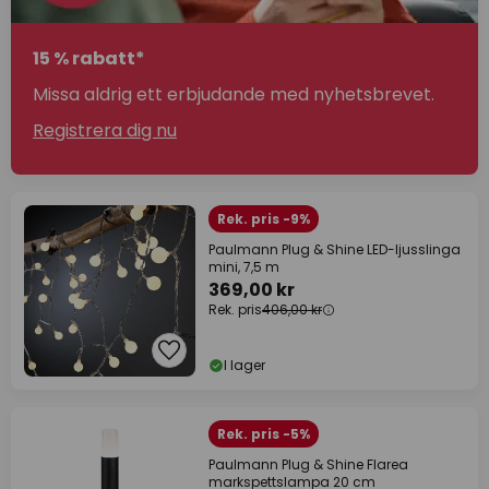
15 % rabatt*
Missa aldrig ett erbjudande med nyhetsbrevet.
Registrera dig nu
Rek. pris -9%
Paulmann Plug & Shine LED-ljusslinga
mini, 7,5 m
369,00 kr
Rek. pris
406,00 kr
I lager
Rek. pris -5%
Paulmann Plug & Shine Flarea
markspettslampa 20 cm