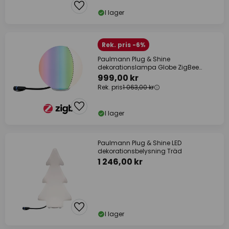
I lager
Rek. pris -6%
Paulmann Plug & Shine
dekorationslampa Globe ZigBee
RGBW
999,00 kr
Rek. pris
1 063,00 kr
I lager
Paulmann Plug & Shine LED
dekorationsbelysning Träd
1 246,00 kr
I lager