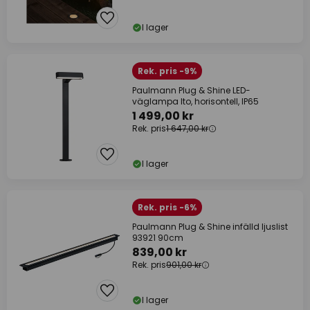
I lager
Rek. pris -9%
Paulmann Plug & Shine LED-
väglampa Ito, horisontell, IP65
1 499,00 kr
Rek. pris
1 647,00 kr
I lager
Rek. pris -6%
Paulmann Plug & Shine infälld ljuslist
93921 90cm
839,00 kr
Rek. pris
901,00 kr
I lager