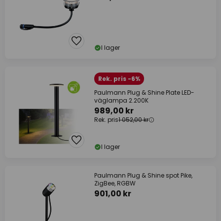
I lager
Rek. pris -6%
Paulmann Plug & Shine Plate LED-
väglampa 2.200K
989,00 kr
Rek. pris
1 052,00 kr
I lager
Paulmann Plug & Shine spot Pike,
ZigBee, RGBW
901,00 kr