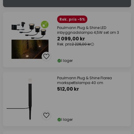
Rek. pris -5%
Paulmann Plug & Shine LED
inbyggnadslampa 4,5W set om 3
2 099,00 kr
Rek. pris
2 226,00 kr
I lager
Paulmann Plug & Shine Flarea
markspettslampa 40 cm
512,00 kr
I lager