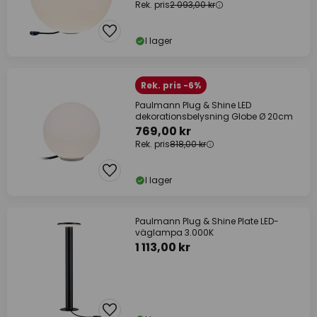
Rek. pris
2 093,00 kr
I lager
Rek. pris -6%
Paulmann Plug & Shine LED
dekorationsbelysning Globe Ø 20cm
769,00 kr
Rek. pris
818,00 kr
I lager
Paulmann Plug & Shine Plate LED-
väglampa 3.000K
1 113,00 kr