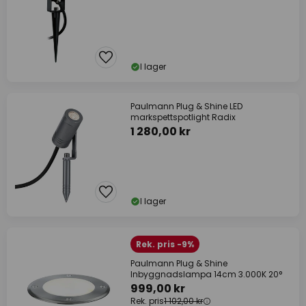
I lager
Paulmann Plug & Shine LED
markspettspotlight Radix
1 280,00 kr
I lager
Rek. pris -9%
Paulmann Plug & Shine
Inbyggnadslampa 14cm 3.000K 20°
999,00 kr
Rek. pris
1 102,00 kr