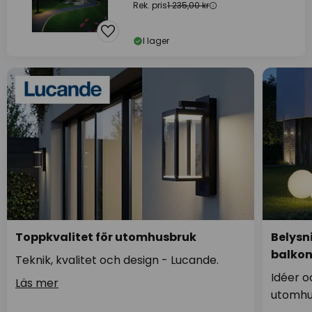
Rek. pris
1 235,00 kr
I lager
Toppkvalitet för utomhusbruk
Belysn
balko
Teknik, kvalitet och design - Lucande.
Idéer o
Läs mer
utomhu