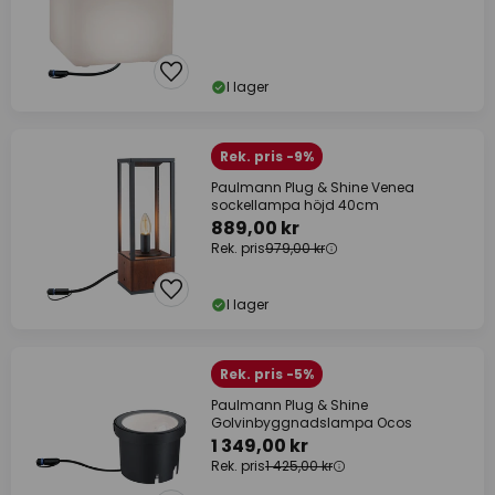
I lager
Rek. pris -9%
Paulmann Plug & Shine Venea
sockellampa höjd 40cm
889,00 kr
Rek. pris
979,00 kr
I lager
Rek. pris -5%
Paulmann Plug & Shine
Golvinbyggnadslampa Ocos
1 349,00 kr
Rek. pris
1 425,00 kr