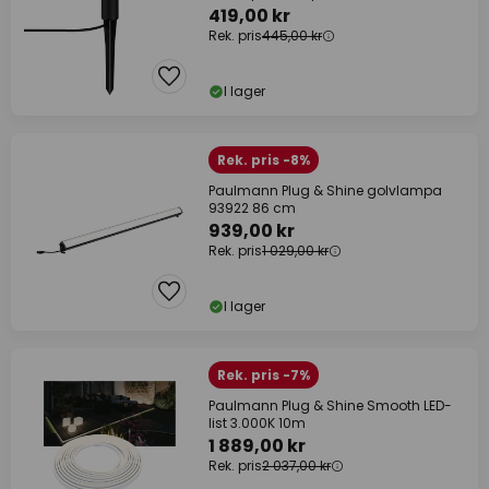
419,00 kr
Rek. pris
445,00 kr
I lager
Rek. pris -8%
Paulmann Plug & Shine golvlampa
93922 86 cm
939,00 kr
Rek. pris
1 029,00 kr
I lager
Rek. pris -7%
Paulmann Plug & Shine Smooth LED-
list 3.000K 10m
1 889,00 kr
Rek. pris
2 037,00 kr