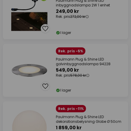
Paulmann Plug & Shine LED
inbyggnadslampa 2W 1 enhet
249,00 kr
Rek. pris
272,00 kr
I lager
Rek. pris -5%
Paulmann Plug & Shine LED
golvinbyggnadslampa 94228
549,00 kr
Rek. pris
578,00 kr
I lager
Rek. pris -11%
Paulmann Plug & Shine LED
dekorationsbelysning Globe Ø 50cm
1 859,00 kr