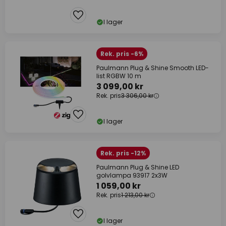
I lager
Rek. pris -6%
Paulmann Plug & Shine Smooth LED-
list RGBW 10 m
3 099,00 kr
Rek. pris
3 306,00 kr
I lager
Rek. pris -12%
Paulmann Plug & Shine LED
golvlampa 93917 2x3W
1 059,00 kr
Rek. pris
1 213,00 kr
I lager