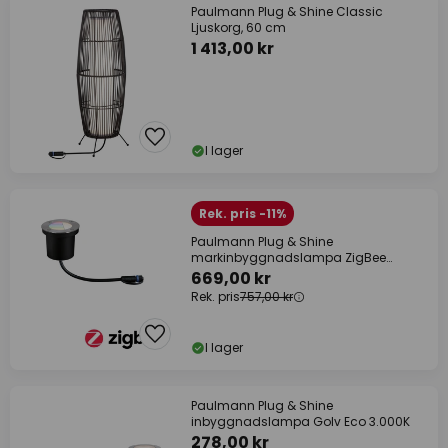
Paulmann Plug & Shine Classic
Ljuskorg, 60 cm
1 413,00 kr
I lager
Rek. pris -11%
Paulmann Plug & Shine
markinbyggnadslampa ZigBee
RGBW
669,00 kr
Rek. pris
757,00 kr
I lager
Paulmann Plug & Shine
inbyggnadslampa Golv Eco 3.000K
278,00 kr