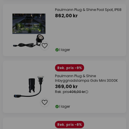
Paulmann Plug & Shine Pool Spot, IP68
862,00 kr
I lager
Rek. pris -9%
Paulmann Plug & Shine
Inbyggnadslampa Golv Mini 3000K
369,00 kr
Rek. pris
406,00 kr
I lager
Rek. pris -8%