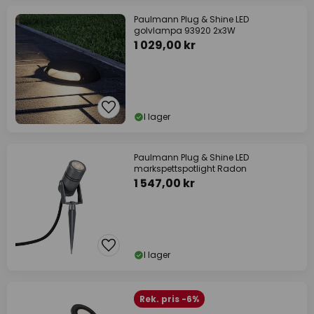
Paulmann Plug & Shine LED
golvlampa 93920 2x3W
1 029,00 kr
I lager
Paulmann Plug & Shine LED
markspettspotlight Radon
1 547,00 kr
I lager
Rek. pris -6%