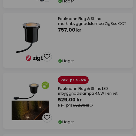
I lager
Paulmann Plug & Shine
markinbyggnadslampa ZigBee CCT
757,00 kr
I lager
Rek. pris -5%
Paulmann Plug & Shine LED
inbyggnadslampa 4,5W 1 enhet
529,00 kr
Rek. pris
562,00 kr
I lager