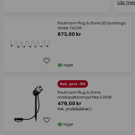
Läs me
Paulmann Plug & Shine LED ljusslinga
Globe 7x0,2W
673,00 kr
I lager
Rek. pris -8%
Paulmann Plug & Shine
markspettslampa Pike 3.000K
479,00 kr
Rek. pris
523,00 kr
I lager