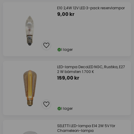
E10 2,4W 12V LED 3-pack reservlampor
9,00 kr
I lager
LED-lampa DecoLED NGC, Rustika, E27
2 W bärnsten 1.700 K
159,00 kr
I lager
SELETTI LED-lampa E14 2W 5V för
Chameleon-lampa