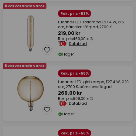
Kvarvarande varor
Rek. pris -53%
Lucande LED-rörlampa, E27 4 W, Ø 6
cm, bärnstensfärgad, 2700 K
219,00 kr
Rek. pris
469,00 kr
Datablad
I lager
Kvarvarande varor
Rek. pris -55%
Lucande LED-globlampa, E27 4 W, Ø 18
cm, 2700 K, bärnstensfärgad
269,00 kr
Rek. pris
599,00 kr
Datablad
I lager
Rek. pris -56%