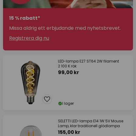
15 % rabatt*
Missa aldrig ett erbjudande med nyhetsbrevet.
Registrera dig nu
LED-lampa E27 ST64 2W filament
2 100 K rök
99,00 kr
I lager
SELETTI LED-lampa E14 1W 5V Mouse
Lamp, klar traditionell glödlampa
155,00 kr