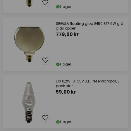
I lager
SEGULA floating glob G150 E27 6W grå
glas öppen
779,00 kr
I lager
E10 0,2W 10-55V LED-reservlampor, 3-
pack, klar
59,00 kr
I lager