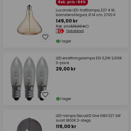
Rek. pris -54%
Lucande LED-trattlampa, E27 4 W,
bärnstensfärgad, Ø 14 cm, 2700 K
149,00 kr
Rek. pris
329,00 kr
Datablad
I lager
LED ersättningslampa E10 0,2W 2,100K
3-pack
29,00 kr
I lager
LED-lampa DecoLED One G80 E27 2W
svart 1800K 3-stegs
119,00 kr