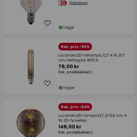
Datablad
I lager
Rek. pris -50%
Lucande LED-rörlampa, E27 4 W, Ø 3
cm, rökfärgad, 1800 K
79,00 kr
Rek. pris
159,00 kr
I lager
Rek. pris -54%
Lucande LED-lampa E27, Ø 12,5 cm, 4
W, 3D-fyrverkeri
149,00 kr
Rek. pris
329,00 kr