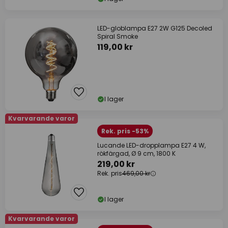
LED-globlampa E27 2W G125 Decoled
Spiral Smoke
119,00 kr
I lager
Kvarvarande varor
Rek. pris -53%
Lucande LED-dropplampa E27 4 W,
rökfärgad, Ø 9 cm, 1800 K
219,00 kr
Rek. pris
469,00 kr
I lager
Kvarvarande varor