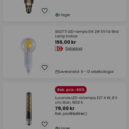
I lager
SELETTI LED-lampa E14 2W 5V för Bird
Lamp Indoor
155,00 kr
Datablad
Leveranstid: 9 - 13 arbetsdagar
Rek. pris -50%
Lucande LED-rörlampa, E27 4 W, Ø 3
cm, titan, 1800 K
79,00 kr
Rek. pris
159,00 kr
I lager