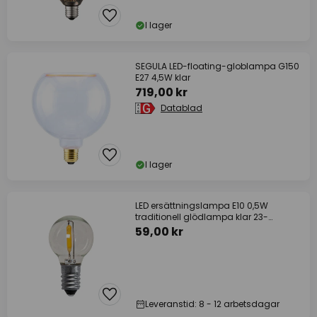
I lager
SEGULA LED-floating-globlampa G150
E27 4,5W klar
719,00 kr
Datablad
I lager
LED ersättningslampa E10 0,5W
traditionell glödlampa klar 23-
55VAC/DC 3xSet
59,00 kr
Leveranstid: 8 - 12 arbetsdagar