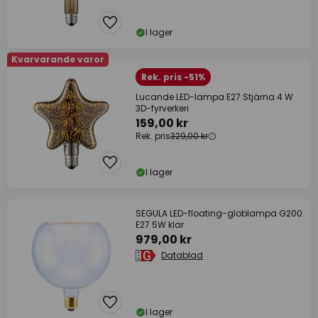
I lager
Kvarvarande varor
Rek. pris -51%
Lucande LED-lampa E27 Stjärna 4 W
3D-fyrverkeri
159,00 kr
Rek. pris
329,00 kr
I lager
SEGULA LED-floating-globlampa G200
E27 5W klar
979,00 kr
Datablad
I lager