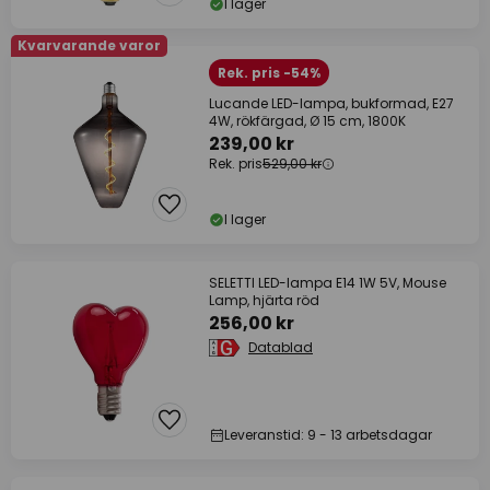
I lager
Kvarvarande varor
Rek. pris -54%
Lucande LED-lampa, bukformad, E27
4W, rökfärgad, Ø 15 cm, 1800K
239,00 kr
Rek. pris
529,00 kr
I lager
SELETTI LED-lampa E14 1W 5V, Mouse
Lamp, hjärta röd
256,00 kr
Datablad
Leveranstid: 9 - 13 arbetsdagar