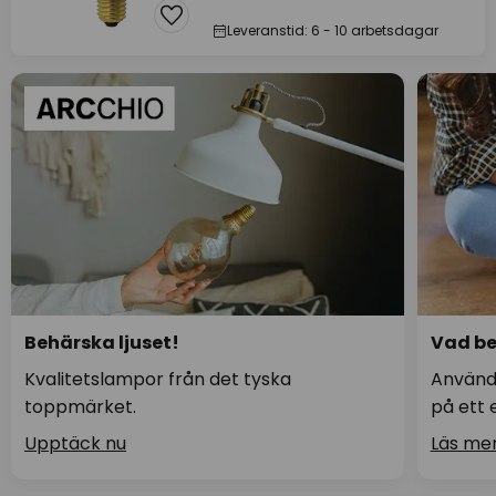
Leveranstid: 6 - 10 arbetsdagar
Behärska ljuset!
Vad be
Kvalitetslampor från det tyska
Använd
toppmärket.
på ett 
Upptäck nu
Läs me