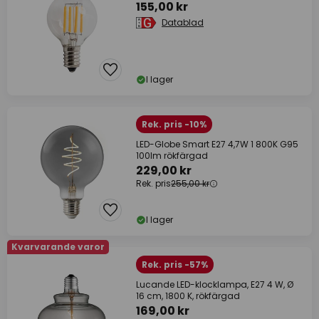
155,00 kr
Datablad
I lager
Rek. pris -10%
LED-Globe Smart E27 4,7W 1 800K G95
100lm rökfärgad
229,00 kr
Rek. pris
255,00 kr
I lager
Kvarvarande varor
Rek. pris -57%
Lucande LED-klocklampa, E27 4 W, Ø
16 cm, 1800 K, rökfärgad
169,00 kr