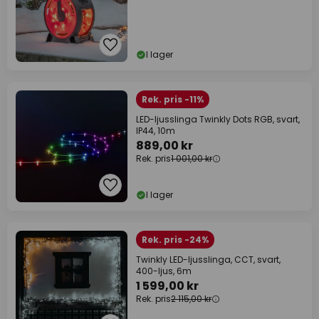
I lager
Rek. pris -11%
LED-ljusslinga Twinkly Dots RGB, svart,
IP44, 10m
889,00 kr
Rek. pris
1 001,00 kr
I lager
Rek. pris -24%
Twinkly LED-ljusslinga, CCT, svart,
400-ljus, 6m
1 599,00 kr
Rek. pris
2 115,00 kr