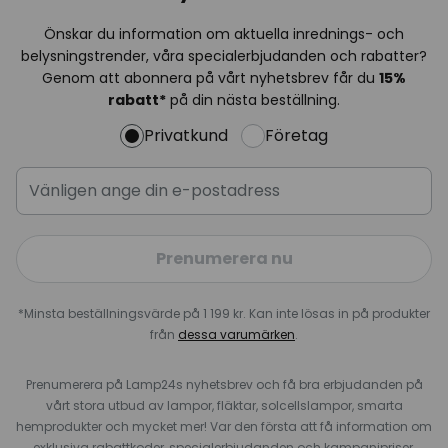
Önskar du information om aktuella inrednings- och
belysningstrender, våra specialerbjudanden och rabatter?
Genom att abonnera på vårt nyhetsbrev får du
15%
rabatt*
på din nästa beställning.
Privatkund
Företag
Prenumerera nu
*Minsta beställningsvärde på 1 199 kr. Kan inte lösas in på produkter
från
dessa varumärken
.
Prenumerera på Lamp24s nyhetsbrev och få bra erbjudanden på
vårt stora utbud av lampor, fläktar, solcellslampor, smarta
hemprodukter och mycket mer! Var den första att få information om
exklusiva rabattkoder, specialerbjudanden och kampanjpriser,