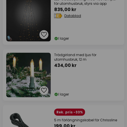
för utomhusbruk, styrs via app
835,00 kr
Datablad
I lager
Trädgirland med ljus för
utomhusbruk, 12 m
434,00 kr
I lager
Rek. pris -33%
5 m förlängningskabel för Chrissline
199,00 kr