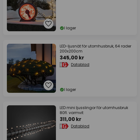
I lager
LED-ljusnät för utomhusbruk, 64 rader
200x200cm
345,00 kr
Datablad
I lager
LED mini ljusslingor för utomhusbruk
80fl. varmvit
311,00 kr
Datablad