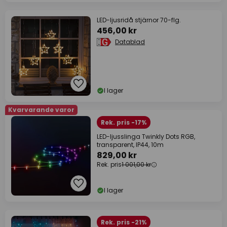
LED-ljusridå stjärnor 70-flg.
456,00 kr
Datablad
I lager
Kvarvarande varor
Rek. pris -17%
LED-ljusslinga Twinkly Dots RGB,
transparent, IP44, 10m
829,00 kr
Rek. pris
1 001,00 kr
I lager
Rek. pris -21%