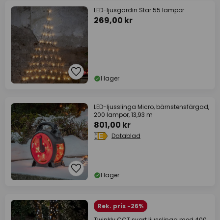
LED-ljusgardin Star 55 lampor
269,00 kr
I lager
LED-ljusslinga Micro, bärnstensfärgad,
200 lampor, 13,93 m
801,00 kr
Datablad
I lager
Rek. pris -26%
Twinkly CCT svart ljusslinga med 400