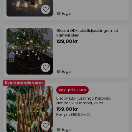
I lager
Globini LED-solcellsljusslinga med
varmvit sken
129,00 kr
I lager
Kvarvarande varor
Rek. pris -60%
Lindby LED-ljusslinga Kaloyan,
dimbar, 200 lampor, 2,3 m
159,00 kr
Rek. pris
399,00 kr
I lager