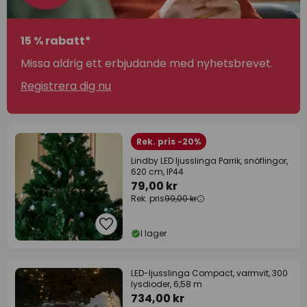
15 % rabatt*
Missa aldrig ett erbjudande med nyhetsbrevet.
Registrera dig nu
Rek. pris -20%
Lindby LED ljusslinga Parrik, snöflingor,
620 cm, IP44
79,00 kr
Rek. pris
99,00 kr
I lager
LED-ljusslinga Compact, varmvit, 300
lysdioder, 6,58 m
734,00 kr