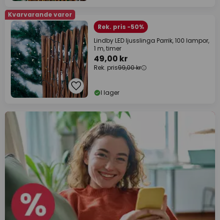
Kvarvarande varor
Rek. pris -50%
Lindby LED ljusslinga Parrik, 100 lampor,
1 m, timer
49,00 kr
Rek. pris
99,00 kr
I lager