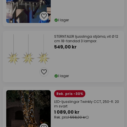
I lager
STERNTALER ljusslinga stjärna, vit Ø 12
cm 18-tandad 3 lampor.
549,00 kr
I lager
Rek. pris -30%
LED-ljusslingor Twinkly CCT, 250-fl. 20
m svart
1 089,00 kr
Rek. pris
1 558,00 kr