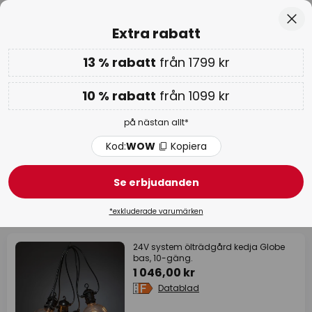
Betygsatt som 'Bra' på Trustpilot
Hoppa
Stä
Extra rabatt
till
innehållet
13 % rabatt
från 1799 kr
Endast
00D 20T 48M 47S
Extra rabatt: 10 % från 1099 kr eller 13 % från 1799 kr
-
på nästan allt
10 % rabatt
från 1099 kr
Kod:
WOW
Kopiera
på nästan allt*
WOW-veckan:
upp till -70 % >
Kod:
WOW
Kopiera
Ljusslinga utomhus
Se erbjudanden
54 produkter
Filter
*exkluderade varumärken
24V system ölträdgård kedja Globe
bas, 10-gäng.
1 046,00 kr
Datablad