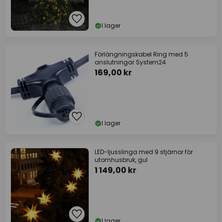
I lager
Förlängningskabel Ring med 5
anslutningar System24
169,00 kr
I lager
LED-ljusslinga med 9 stjärnor för
utomhusbruk, gul
1 149,00 kr
I lager