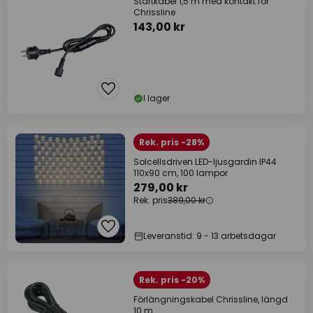
Startkabel 1,5 m med kontakt för
Chrissline
143,00 kr
I lager
Rek. pris -28%
Solcellsdriven LED-ljusgardin IP44
110x90 cm, 100 lampor
279,00 kr
Rek. pris
389,00 kr
Leveranstid: 9 - 13 arbetsdagar
Rek. pris -20%
Förlängningskabel Chrissline, längd
10 m