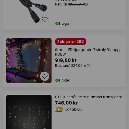
Rek. pris
299,00 kr
I lager
Rek. pris -25%
Smart LED-ljusgardin Twinkly för app,
RGBW
919,00 kr
Rek. pris
1 224,00 kr
I lager
LED-ljusridå ice rain amber transp. 5m
746,00 kr
Datablad