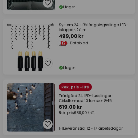
I lager
System 24 - förlängningsslinga LED-
istappar, 2x1 m
499,00 kr
Datablad
I lager
Rek. pris -10%
Trädgård 24 LED-ljusslingor
Cirkelformad 10 lampor G45
619,00 kr
Rek. pris
689,00 kr
Leveranstid: 12 - 17 arbetsdagar