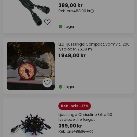
389,00 kr
Rek. pris
488,00 kr
I lager
LED-ljusslinga Compact, varmvit, 1200
lysdioder, 26,38 m
1 948,00 kr
I lager
Rek. pris -17%
Ljusslinga Chrissline Extra 50
lysdioder, flerfärgat
359,00 kr
Rek. pris
433,00 kr