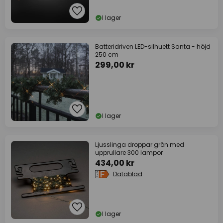
I lager
Batteridriven LED-silhuett Santa - höjd
250 cm
299,00 kr
I lager
Ljusslinga droppar grön med
upprullare 300 lampor
434,00 kr
Datablad
I lager