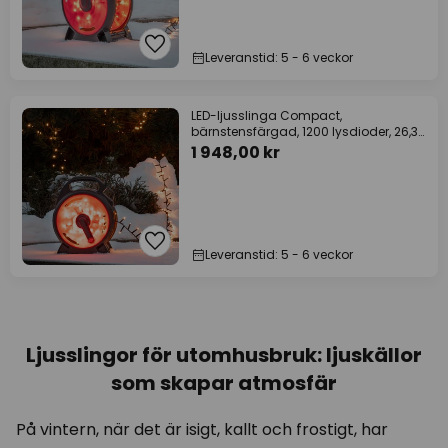
Leveranstid: 5 - 6 veckor
LED-ljusslinga Compact,
bärnstensfärgad, 1200 lysdioder, 26,38
m
1 948,00 kr
Leveranstid: 5 - 6 veckor
Ljusslingor för utomhusbruk: ljuskällor
som skapar atmosfär
På vintern, när det är isigt, kallt och frostigt, har