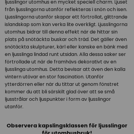
ljusslingor utomhus en mycket speciell charm. Ljuset
från ljusslingorna utanför reflekteras i snön och isen.
Ljusslingorna utanför skapar ett förtrollat, glittrande
islandskap som kan verka lite overkligt. Ljusslingorna
utomhus bidrar till denna effekt när de hittar sin
plats på snötäckta buskar och träd. Det gäller även
snötäckta skulpturer, kärl eller kanske en bänk med
en ljusslinga lindad runt utsidan. Alla dessa saker ser
förtrollade ut när de framhävs dekorativt av en
ljusslinga utomhus. Detta bevisar att även den kalla
vintern utövar en stor fascination. Utanför
ytterdörren eller när du tittar ut genom fönstret
kommer du att bli särskilt glad över att se små
ljusstrålar och ljuspunkter i form av ljusslingor
utanför.
Observera kapslingsklassen för ljusslingor
för utomhusbruk!