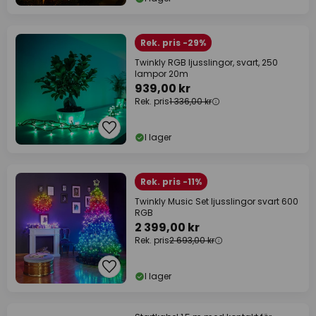
Rek. pris -29%
Twinkly RGB ljusslingor, svart, 250
lampor 20m
939,00 kr
Rek. pris
1 336,00 kr
I lager
Rek. pris -11%
Twinkly Music Set ljusslingor svart 600
RGB
2 399,00 kr
Rek. pris
2 693,00 kr
I lager