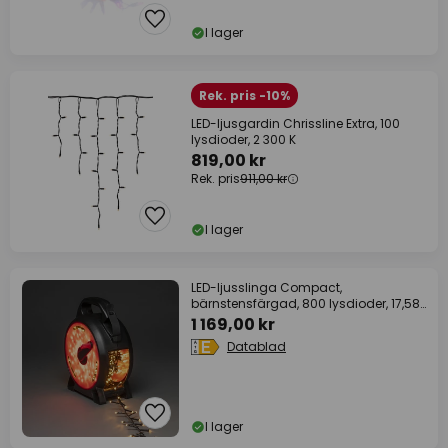
I lager
Rek. pris -10%
LED-ljusgardin Chrissline Extra, 100
lysdioder, 2 300 K
819,00 kr
Rek. pris
911,00 kr
I lager
LED-ljusslinga Compact,
bärnstensfärgad, 800 lysdioder, 17,58
m
1 169,00 kr
Datablad
I lager