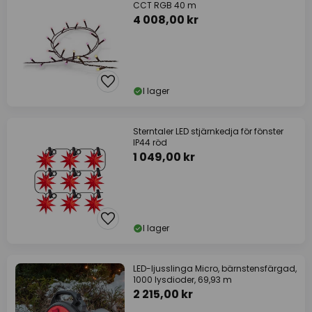
CCT RGB 40 m
4 008,00 kr
I lager
Sterntaler LED stjärnkedja för fönster
IP44 röd
1 049,00 kr
I lager
LED-ljusslinga Micro, bärnstensfärgad,
1000 lysdioder, 69,93 m
2 215,00 kr