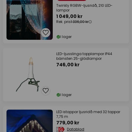
Twinkly RGBW-ljusridå, 210 LED-
lampor
1 049,00 kr
Rek. pris
1 336,00 kr
I lager
LED-ljusslinga topplampor IP44
bärnsten 25-glödlampor
746,00 kr
I lager
LED istappar ljusridå med 32 tappar
7,75 m
779,00 kr
Datablad