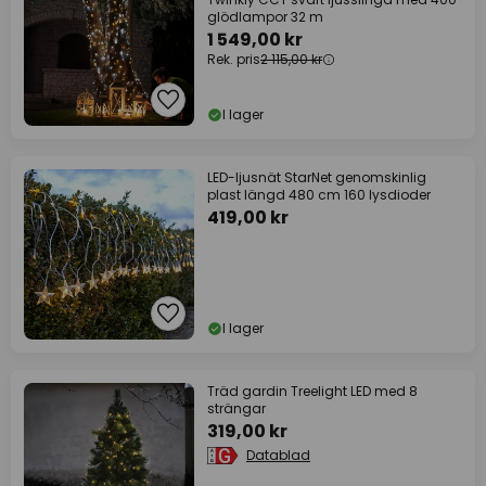
glödlampor 32 m
1 549,00 kr
Rek. pris
2 115,00 kr
I lager
LED-ljusnät StarNet genomskinlig
plast längd 480 cm 160 lysdioder
419,00 kr
I lager
Träd gardin Treelight LED med 8
strängar
319,00 kr
Datablad