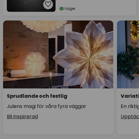
I lager
Sprudlande och festlig
Variati
Julens magi för våra fyra väggar
En riktig
Bli inspirerad
Upptäc