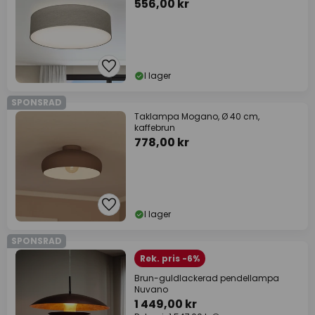
556,00 kr
I lager
SPONSRAD
Taklampa Mogano, Ø 40 cm,
kaffebrun
778,00 kr
I lager
SPONSRAD
Rek. pris -6%
Brun-guldlackerad pendellampa
Nuvano
1 449,00 kr