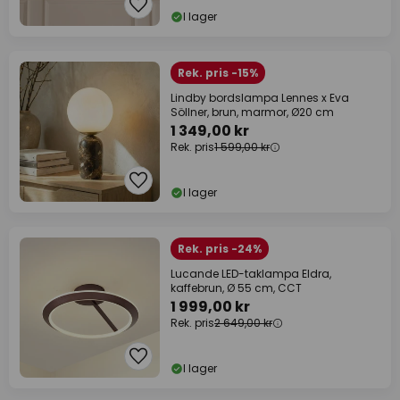
I lager
Rek. pris -15%
Lindby bordslampa Lennes x Eva
Söllner, brun, marmor, Ø20 cm
1 349,00 kr
Rek. pris
1 599,00 kr
I lager
Rek. pris -24%
Lucande LED-taklampa Eldra,
kaffebrun, Ø 55 cm, CCT
1 999,00 kr
Rek. pris
2 649,00 kr
I lager