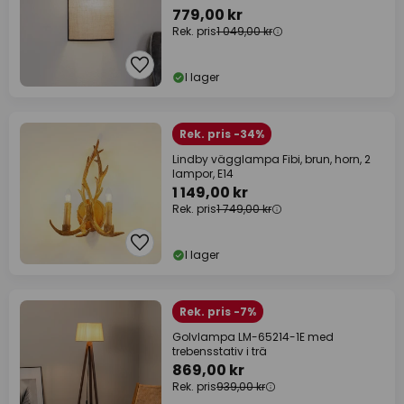
779,00 kr
Rek. pris
1 049,00 kr
I lager
Rek. pris -34%
Lindby vägglampa Fibi, brun, horn, 2
lampor, E14
1 149,00 kr
Rek. pris
1 749,00 kr
I lager
Rek. pris -7%
Golvlampa LM-65214-1E med
trebensstativ i trä
869,00 kr
Rek. pris
939,00 kr