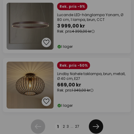
Rek. pris -9%
Lucande LED-hänglampa Yonam, Ø
80 cm, 1 lampa, brun, CCT
3 999,00 kr
Rek. pris
4 399,00 kr
I lager
Rek. pris -50%
Lindby Nahele taklampa, brun, metall,
Ø 40 cm, E27
669,00 kr
Rek. pris
1 349,00 kr
I lager
Sidan
1
2
3
...
27
Föregående
Nästa