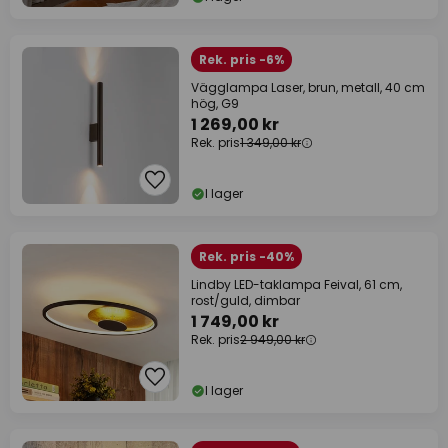
Rek. pris -6%
Vägglampa Laser, brun, metall, 40 cm
hög, G9
1 269,00 kr
Rek. pris
1 349,00 kr
I lager
Rek. pris -40%
Lindby LED-taklampa Feival, 61 cm,
rost/guld, dimbar
1 749,00 kr
Rek. pris
2 949,00 kr
I lager