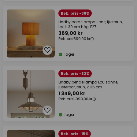
Rek. pris -38%
Lindby bordslampa Jone, ljusbrun,
textil, 30 cm hög, E27
369,00 kr
Rek. pris
599,00 kr
I lager
Rek. pris -32%
Lindby pendellampa Louisanne,
justerbar, brun, Ø 35 cm
1 349,00 kr
Rek. pris
1 999,00 kr
I lager
Rek. pris -15%