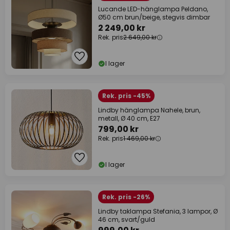
Lucande LED-hänglampa Peldano,
Ø50 cm brun/beige, stegvis dimbar
2 249,00 kr
Rek. pris
2 649,00 kr
I lager
Rek. pris -45%
Lindby hänglampa Nahele, brun,
metall, Ø 40 cm, E27
799,00 kr
Rek. pris
1 469,00 kr
I lager
Rek. pris -26%
Lindby taklampa Stefania, 3 lampor, Ø
46 cm, svart/guld