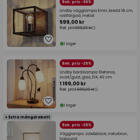
Rek. pris -36%
Lindby vägglampa Emin, bredd 18 cm,
rostfärgad, metall
599,00 kr
Rek. pris
939,00 kr
I lager
Rek. pris -25%
Lindby bordslampa Stefania,
svart/guld, glas, E14, 40 cm
1 199,00 kr
Rek. pris
1 599,00 kr
I lager
+ Extra mängdrabatt
Rek. pris -25%
Vägglampa Jute&black, naturbrun,
halvrund