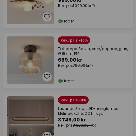
999,00 kr
Rek. pris
1 349,00 kr
I lager
Rek. pris -16%
Taklampa Salvia, brun/cognac, glas,
Ø 15 cm, E14
669,00 kr
Rek. pris
799,00 kr
I lager
Rek. pris -3%
Lucande Smart LED-hänglampa
Melinay, kaffe, CCT, Tuya
3 749,00 kr
Rek. pris
3 899,00 kr