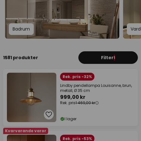
Badrum
Var
1581 produkter
Filter
1
Rek. pris -32%
Lindby pendellampa Louisanne, brun,
metall, Ø 35 cm
999,00 kr
Rek. pris
1 469,00 kr
I lager
Kvarvarande varor
Rek. pris -53%