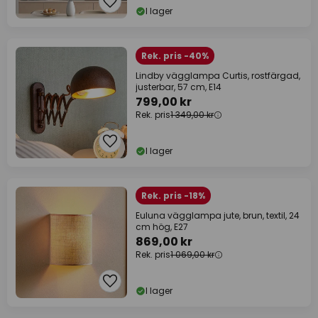
I lager
Rek. pris -40%
Lindby vägglampa Curtis, rostfärgad,
justerbar, 57 cm, E14
799,00 kr
Rek. pris
1 349,00 kr
I lager
Rek. pris -18%
Euluna vägglampa jute, brun, textil, 24
cm hög, E27
869,00 kr
Rek. pris
1 069,00 kr
I lager