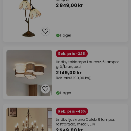
2 849,00 kr
I lager
Rek. pris -32%
Lindby taklampa Laurenz, 6 lampor,
grå/brun, textil
2 149,00 kr
Rek. pris
3 199,00 kr
I lager
Rek. pris -46%
Lindby ljuskrona Caleb, 9 lampor,
rostfärgad, metall, E14
2 549,00 kr