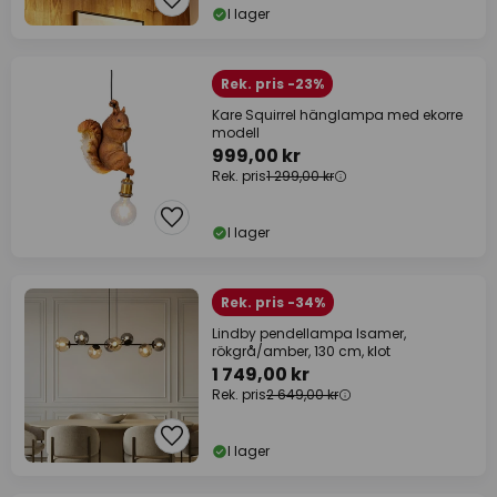
I lager
Rek. pris -23%
Kare Squirrel hänglampa med ekorre
modell
999,00 kr
Rek. pris
1 299,00 kr
I lager
Rek. pris -34%
Lindby pendellampa Isamer,
rökgrå/amber, 130 cm, klot
1 749,00 kr
Rek. pris
2 649,00 kr
I lager