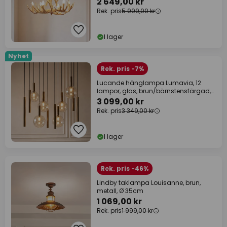
2 649,00 kr
Rek. pris
5 999,00 kr
I lager
Nyhet
Rek. pris -7%
Lucande hänglampa Lumavia, 12
lampor, glas, brun/bärnstensfärgad,
G9
3 099,00 kr
Rek. pris
3 349,00 kr
I lager
Rek. pris -46%
Lindby taklampa Louisanne, brun,
metall, Ø 35cm
1 069,00 kr
Rek. pris
1 999,00 kr