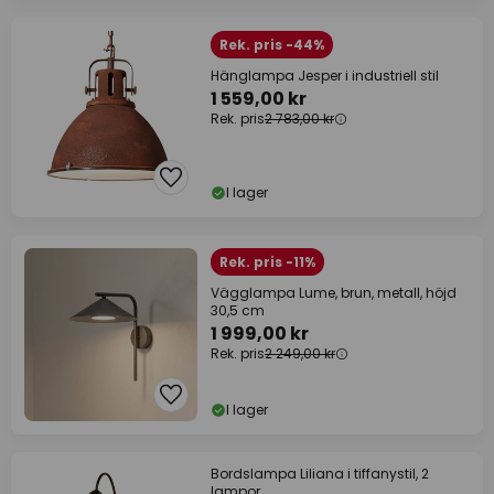
Rek. pris -44%
Hänglampa Jesper i industriell stil
1 559,00 kr
Rek. pris
2 783,00 kr
I lager
Rek. pris -11%
Vägglampa Lume, brun, metall, höjd
30,5 cm
1 999,00 kr
Rek. pris
2 249,00 kr
I lager
Bordslampa Liliana i tiffanystil, 2
lampor