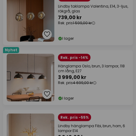
Lindby taklampa Valentina, E14, 3-ljus,
rökgrå, glas
739,00 kr
Rek. pris
1 599,00 kr
I lager
Nyhet
Rek. pris -14%
Hänglampa Oslo, brun, 3 lampor, 118
cm lång, E27
3 999,00 kr
Rek. pris
4 699,00 kr
I lager
Rek. pris -55%
Lindby hänglampa Fibi, brun, horn, 6
lampor E14