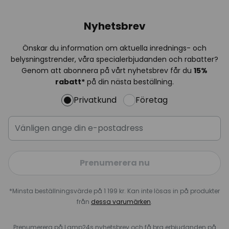
Nyhetsbrev
Önskar du information om aktuella inrednings- och
belysningstrender, våra specialerbjudanden och rabatter?
Genom att abonnera på vårt nyhetsbrev får du
15%
rabatt*
på din nästa beställning.
Privatkund
Företag
Prenumerera nu
*Minsta beställningsvärde på 1 199 kr. Kan inte lösas in på produkter
från
dessa varumärken
.
Prenumerera på Lamp24s nyhetsbrev och få bra erbjudanden på