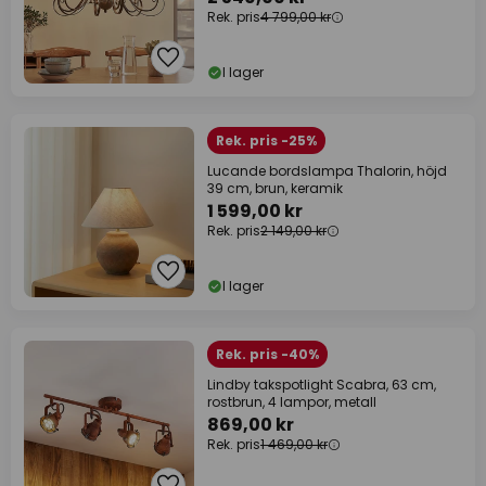
Rek. pris
4 799,00 kr
I lager
Rek. pris -25%
Lucande bordslampa Thalorin, höjd
39 cm, brun, keramik
1 599,00 kr
Rek. pris
2 149,00 kr
I lager
Rek. pris -40%
Lindby takspotlight Scabra, 63 cm,
rostbrun, 4 lampor, metall
869,00 kr
Rek. pris
1 469,00 kr