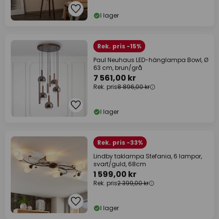
I lager
Rek. pris -15%
Paul Neuhaus LED-hänglampa Bowl, Ø
63 cm, brun/grå
7 561,00 kr
Rek. pris
8 896,00 kr
I lager
Rek. pris -33%
Lindby taklampa Stefania, 6 lampor,
svart/guld, 68cm
1 599,00 kr
Rek. pris
2 399,00 kr
I lager