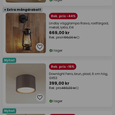
+ Extra mängdrabatt
Rek. pris -44%
Lindby vägglampa Raisa, rostfärgad,
metall, lykta, E14
669,00 kr
Rek. pris
1 199,00 kr
I lager
Nyhet
Rek. pris -15%
Downlight Ferro, brun, plast, 6 cm hög,
GX53
399,00 kr
Rek. pris
469,00 kr
I lager
Nyhet