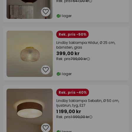
Rek. pris
1 547,00 kr
I lager
Rek. pris -50%
Lindby taklampa Hildur, Ø 25 cm,
bärnsten, glas
399,00 kr
Rek. pris
799,00 kr
I lager
Rek. pris -40%
Lindby taklampa Sebatin, Ø 50 cm,
ljusbrun, tyg, E27
1 199,00 kr
Rek. pris
1 999,00 kr
I lager