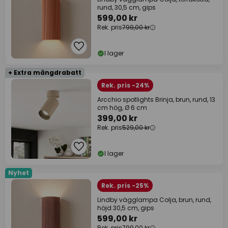
rund, 30,5 cm, gips
599,00 kr
Rek. pris
799,00 kr
I lager
+ Extra mängdrabatt
Rek. pris -24%
Arcchio spotlights Brinja, brun, rund, 13
cm hög, Ø 6 cm
399,00 kr
Rek. pris
529,00 kr
I lager
Nyhet
Rek. pris -25%
Lindby vägglampa Colja, brun, rund,
höjd 30,5 cm, gips
599,00 kr
Rek. pris
799,00 kr