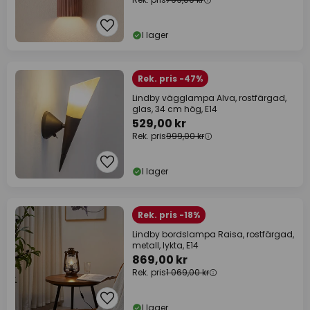
I lager
Rek. pris -47%
Lindby vägglampa Alva, rostfärgad,
glas, 34 cm hög, E14
529,00 kr
Rek. pris
999,00 kr
I lager
Rek. pris -18%
Lindby bordslampa Raisa, rostfärgad,
metall, lykta, E14
869,00 kr
Rek. pris
1 069,00 kr
I lager