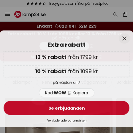
Betygsatt som 'Bra' på Trustpilot
Hoppa
Stä
Extra rabatt
till
innehållet
13 % rabatt
från 1799 kr
Endast
02D 04T 52M 21S
Extra rabatt: 10 % från 1099 kr eller 13 % från 1799 kr
-
på nästan allt
10 % rabatt
från 1099 kr
Kod:
WOW
Kopiera
på nästan allt*
WOW-veckan:
upp till -70 % >
Kod:
WOW
Kopiera
Bruna inomhuslampor
Se erbjudanden
Taklampor
Pendellampor
Vägglampor
Bordsl
*exkluderade varumärken