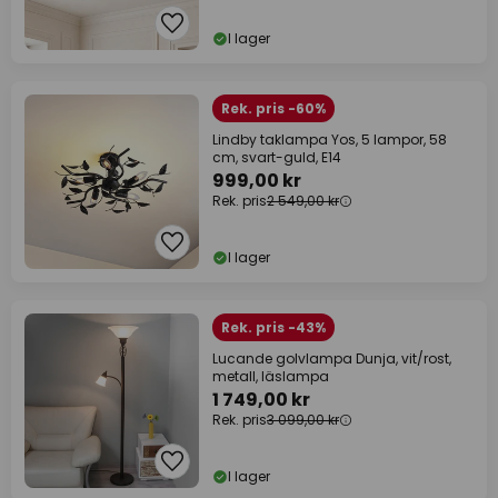
I lager
Rek. pris -60%
Lindby taklampa Yos, 5 lampor, 58
cm, svart-guld, E14
999,00 kr
Rek. pris
2 549,00 kr
I lager
Rek. pris -43%
Lucande golvlampa Dunja, vit/rost,
metall, läslampa
1 749,00 kr
Rek. pris
3 099,00 kr
I lager