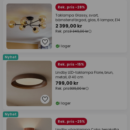
Rek. pris -28%
Taklampa Glassy, svart,
bärnstensfärgad, glas, 6 lampor, E14
2 399,00 kr
Rek. pris
3 349,00 kr
I lager
Nyhet
Rek. pris -15%
Lindby LED-taklampa Florie, brun,
metall, Ø 40 cm
799,00 kr
Rek. pris
939,00 kr
I lager
Nyhet
Rek. pris -25%
Lindby vägglampa Colja, terrakotta,