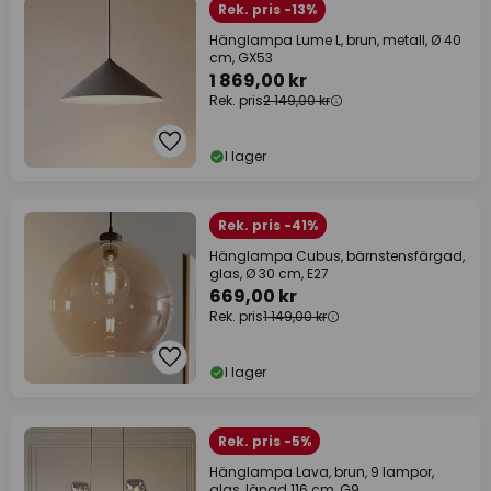
Rek. pris -13%
Hänglampa Lume L, brun, metall, Ø 40
cm, GX53
1 869,00 kr
Rek. pris
2 149,00 kr
I lager
Rek. pris -41%
Hänglampa Cubus, bärnstensfärgad,
glas, Ø 30 cm, E27
669,00 kr
Rek. pris
1 149,00 kr
I lager
Rek. pris -5%
Hänglampa Lava, brun, 9 lampor,
glas, längd 116 cm, G9