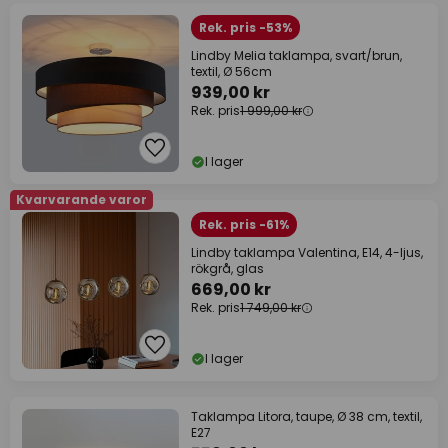
Rek. pris -53%
Lindby Melia taklampa, svart/brun,
textil, Ø 56cm
939,00 kr
Rek. pris
1 999,00 kr
I lager
Kvarvarande varor
Rek. pris -61%
Lindby taklampa Valentina, E14, 4-ljus,
rökgrå, glas
669,00 kr
Rek. pris
1 749,00 kr
I lager
Taklampa Litora, taupe, Ø 38 cm, textil,
E27