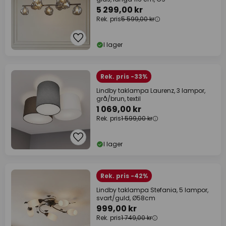
5 299,00 kr
Rek. pris
5 599,00 kr
I lager
Rek. pris -33%
Lindby taklampa Laurenz, 3 lampor,
grå/brun, textil
1 069,00 kr
Rek. pris
1 599,00 kr
I lager
Rek. pris -42%
Lindby taklampa Stefania, 5 lampor,
svart/guld, Ø58cm
999,00 kr
Rek. pris
1 749,00 kr